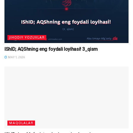
JIHODIY YOZUVLAR
IShID; AQShning eng foydali loyihasi! 3_qism
MAY 1, 2026
MAQOLALAR