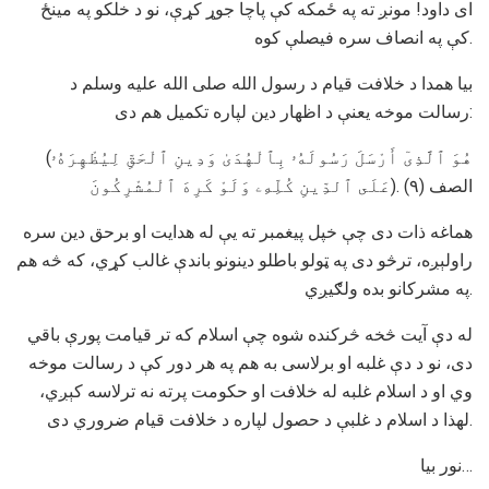
ای داود! مونږ ته په ځمکه کې پاچا جوړ کړې، نو د خلکو په مینځ
کې په انصاف سره فیصلې کوه.
بیا همدا د خلافت قیام د رسول الله صلی الله علیه وسلم د
رسالت موخه یعنې د اظهار دین لپاره تکمیل هم دی:
(هُوَ ٱلَّذِىٓ أَرْسَلَ رَسُولَهُۥ بِٱلْهُدَىٰ وَدِينِ ٱلْحَقِّ لِيُظْهِرَهُۥ
عَلَى ٱلدِّينِ كُلِّهِۦ وَلَوْ كَرِهَ ٱلْمُشْرِكُونَ). (۹) الصف
هماغه ذات دی چې خپل پیغمبر ته یې له هدایت او برحق دین سره
راولېږه، ترڅو دی په ټولو باطلو دینونو باندې غالب کړي، که څه هم
په مشرکانو بده ولګیږي.
له دې آیت څخه څرکنده شوه چې اسلام که تر قیامت پورې باقي
دی، نو د دې غلبه او برلاسی به هم په هر دور کې د رسالت موخه
وي او د اسلام غلبه له خلافت او حکومت پرته نه ترلاسه کېږي،
لهذا د اسلام د غلبې د حصول لپاره د خلافت قیام ضروري دی.
نور بیا…