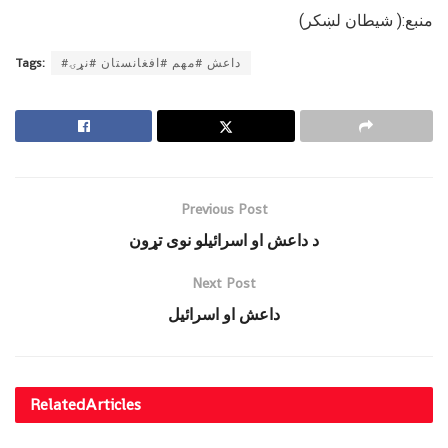
منبع:( شیطان لښکر)
#داعش #مهم #افغانستان #نړۍ
Tags:
Previous Post
د داعش او اسرائيلو نوى تړون
Next Post
داعش او اسرائيل
Related
Articles
MAQOLALAR