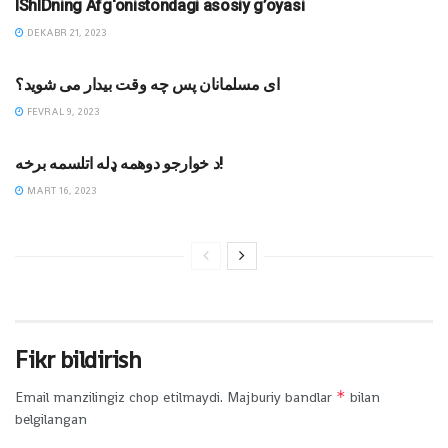
IShIDning Afg‘onistondagi asosiy g’oyasi
DEKABR 21, 2023
DINIY YOZUVLAR
ای مسلمانان پس چه وقت بیدار می شوید؟
FEVRAL 9, 2023
MAQOLALAR
د خوارجو دوهمه ډله اتلسمه برخه!
MART 16, 2023
Fikr bildirish
*
Email manzilingiz chop etilmaydi.
Majburiy bandlar
bilan
belgilangan