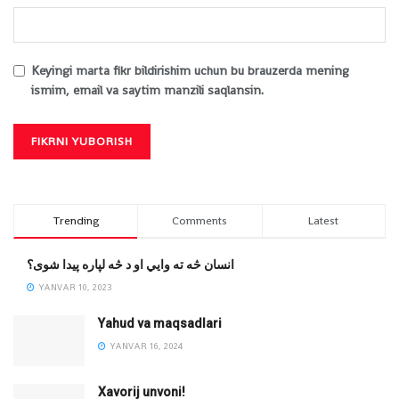
Keyingi marta fikr bildirishim uchun bu brauzerda mening
ismim, email va saytim manzili saqlansin.
Trending
Comments
Latest
انسان څه ته وایي او د څه لپاره پیدا شوی؟
YANVAR 10, 2023
Yahud va maqsadlari
YANVAR 16, 2024
Xavorij unvoni!