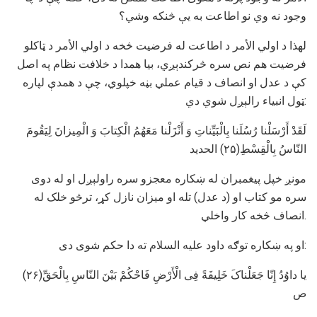
وجود نه وي نو اطاعت به یې څنکه وشي؟
لهذا د اولي الأمر د اطاعت له فرضیت څخه د اولي الأمر د ټاکلو
فرضیت هم نص سره څرکندېږي، بیا همدا د خلافت نظام په اصل
کې د عدل او انصاف د قیام عملي بڼه خپلوي، چې د همدې لپاره
ټول انبیاء رالېږل شوي دي:
لَقَدْ أَرْسَلْنا رُسُلَنا بِالْبَیِّناتِ وَ أَنْزَلْنا مَعَهُمُ الْکِتابَ وَ الْمِیزانَ لِیَقُومَ
النّاسُ بِالْقِسْطِ(۲۵) الحدید
مونږ خپل پیغمبران له ښکاره معجزو سره راولېږل او له دوی
سره مو کتاب او (د عدل) تله او میزان نازل کړ، ترڅو خلک له
انصاف څخه کار واخلي.
او په ښکاره توګه داود علیه السلام ته دا حکم شوی دی:
یا داوُدُ إِنّا جَعَلْناکَ خَلِیفَةً فِی الْأَرْضِ فَاحْکُمْ بَیْنَ النّاسِ بِالْحَقِّ(۲۶)
ص