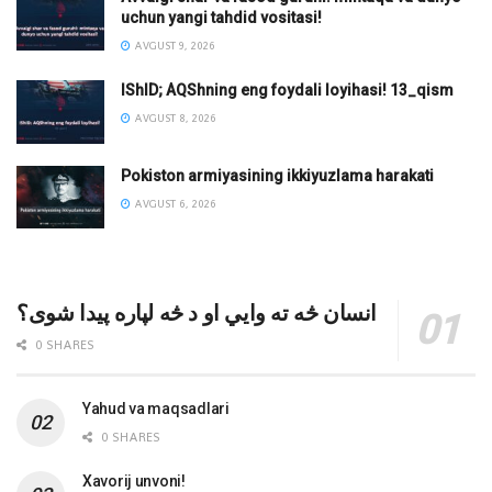
uchun yangi tahdid vositasi!
AVGUST 9, 2026
IShID; AQShning eng foydali loyihasi! 13_qism
AVGUST 8, 2026
Pokiston armiyasining ikkiyuzlama harakati
AVGUST 6, 2026
انسان څه ته وایي او د څه لپاره پیدا شوی؟
0 SHARES
Yahud va maqsadlari
0 SHARES
Xavorij unvoni!