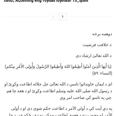
IShID; AQShning eng foydali loyihasi! 13_qism
دوهمه برخه
د خلافت فرضیت:
د الله تعالیٰ ارشاد دی:
(یا أَیهَا الَّذِینَ آمَنُوا أَطِیعُوا اللهَ وَأَطِیعُوا الرَّسُولَ وَأُولِی الأَمْرِ مِنْکم).
(النساء: ۵۹)
ای د ایمان خاوندانو! تاسې د الله تعالیٰ جل جلاله اطاعت وکړئ او
د رسول الله صلی الله علیه وسلم اطاعت وکړئ او د هغه چا هم
چې په تاسو کې صاحب امر وي.
په دې آیت کې د أولي الأمر د اطاعت حکم شوی دی او د أولی
الأمر له وجود پرته د هغوی اطاعت ممکن نه دی، ځکه چې د چا