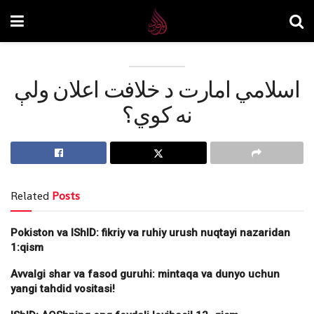
اسلامي امارت د خلافت اعلان ولې
نه کوي؟
Related
Posts
Pokiston va IShID: fikriy va ruhiy urush nuqtayi nazaridan
1:qism
Avvalgi shar va fasod guruhi: mintaqa va dunyo uchun
yangi tahdid vositasi!