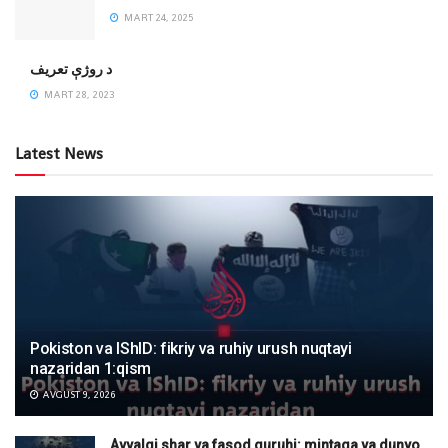
MART 24, 2025
‌د روژې تعریف
MART 28, 2023
Latest News
Pokiston va IShID: fikriy va ruhiy urush nuqtayi
nazaridan 1:qism
AVGUST 9, 2026
Avvalgi shar va fasod guruhi: mintaqa va dunyo