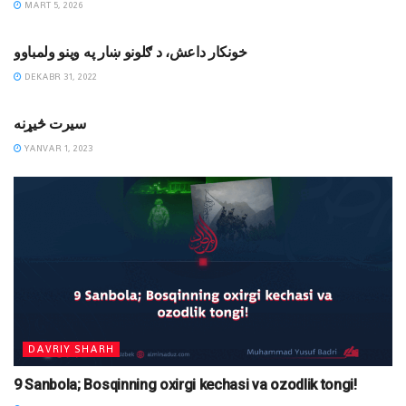
MART 5, 2026
MAQOLALAR
خونکار داعش، د ګلونو ښار په وینو ولمباوو
DEKABR 31, 2022
DINIY YOZUVLAR
سیرت څیړنه
YANVAR 1, 2023
DAVRIY SHARH
9 Sanbola; Bosqinning oxirgi kechasi va ozodlik tongi!