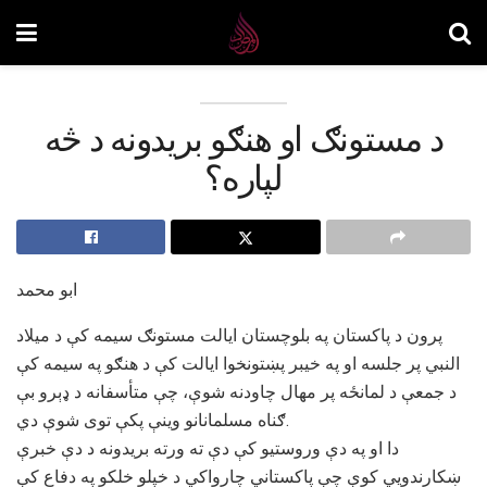
د مستونګ او هنګو بریدونه د څه
لپاره؟
ابو محمد
پرون د پاکستان په بلوچستان ایالت مستونګ سيمه کې د ميلاد
النبي پر جلسه او په خيبر پښتونخوا ايالت کې د هنګو په سيمه کې
د جمعې د لمانځه پر مهال چاودنه شوې، چې متأسفانه د ډېرو بې
ګناه مسلمانانو وينې پکې توی شوې دي.
دا او په دې وروستيو کې دې ته ورته بريدونه د دې خبرې
ښکارندويي کوې چې پاکستاني چارواکي د خپلو خلکو په دفاع کې