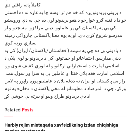
کاملاً پاته راغلي دي.
د پروني بريدونو پړه که څه هم تر اوسه چا په غاړه نه ده اخستې
خو دا د فتنه ګرو خوارجو د هغو بريدونو لړۍ ده چې په دې وروستيو
کې يې په پاکستان کې پر علماوو، ديني مراکزو، مسجدونو او
مدرسو شروع کړي دي، او په يوه معنا پاکستاني چارواکي زمينه
سازي ورته کوي.
د يادونې وړ ده چې په سيمه (افغانستان/پاکستان/ ايران) کې په
دیني مدارسو، اجتماعاتو او جماتونو.. کي د بریدونو يو لوی پلان د
اسلامي امارت د استخباراتي ارګانونو له لوري کشف شوی وو.
اسلامي امارت هغه پلان خنثا او عاملين يې په سزا ور سول. همدا
راز یې پاکستان او ايران ته ددغه پلان د عاملينو پوره راپور په لاس
ورکړ، چې د المرصاد د معلوماتو له مخې پاکستان د «خان» په نوم
د دې بريدونو طراح ونيو او بيرته يې خوشي کړ!
Related
Posts
Harbiy rejim mintaqada xavfsizlikning izdan chiqishiga