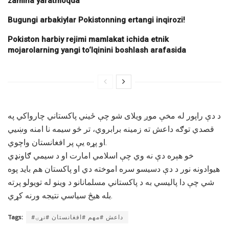
zamina yaratmoqda
Bugungi arbakiylar Pokistonning ertangi inqirozi!
Pokiston harbiy rejimi mamlakat ichida etnik
mojarolarning yangi to‘lqinini boshlash arafasida
د دې راپور له مخې موږ ويلای شو چې ځيني پاکستاني چارواکي په
قصدي توګه داعش ته زمينه برابروي، تر څو سيمه نا امنه وښيي
او پړه يې پر افغانستان واچوي.
خو هېره دې نه وي چې اسلامي امارت او د سيمي ګاونډي
هيوادونه نور د دې دسيسو سره اموخته دي او پاکستان هم باید پوه
شي چې دا پالیسي به د پاکستاني مسلمانانو د وينو له تويولو پرته
بله هيڅ سياسي نتيجه ورنه کړي.
#داعش #مهم #افغانستان #نړۍ
Tags: