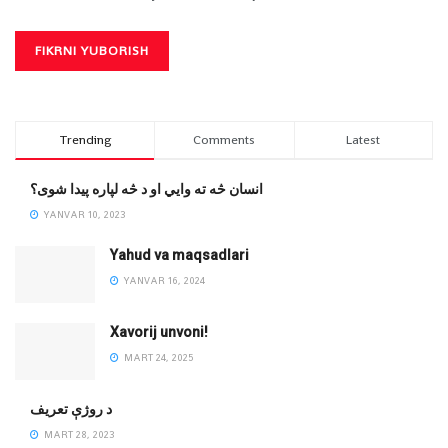
Trending
Comments
Latest
انسان څه ته وایي او د څه لپاره پیدا شوی؟
YANVAR 10, 2023
Yahud va maqsadlari
YANVAR 16, 2024
Xavorij unvoni!
MART 24, 2025
‌د روژې تعریف
MART 28, 2023