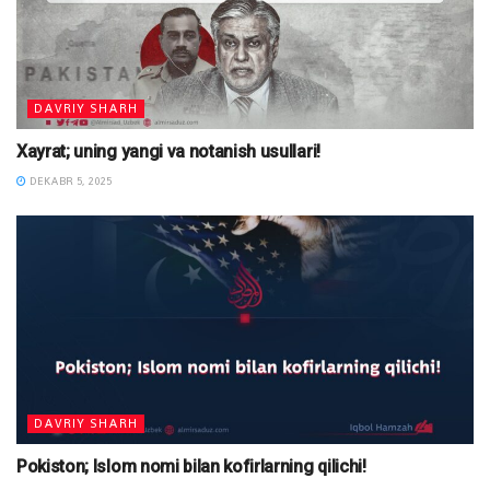
DAVRIY SHARH
Xayrat; uning yangi va notanish usullari!
DEKABR 5, 2025
DAVRIY SHARH
Pokiston; Islom nomi bilan kofirlarning qilichi!