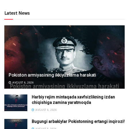
Latest News
Pokiston armiyasining ikkiyuzlama harakati
AVGUST 6, 2026
Harbiy rejim mintaqada xavfsizlikning izdan
chiqishiga zamina yaratmoqda
AVGUST 6, 2026
Bugungi arbakiylar Pokistonning ertangi inqirozi!
AVGUST 5, 2026