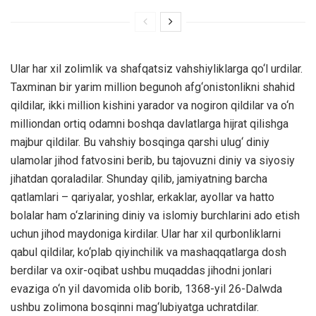
Ular har xil zolimlik va shafqatsiz vahshiyliklarga qo‘l urdilar.
Taxminan bir yarim million begunoh afg‘onistonlikni shahid
qildilar, ikki million kishini yarador va nogiron qildilar va o‘n
milliondan ortiq odamni boshqa davlatlarga hijrat qilishga
majbur qildilar. Bu vahshiy bosqinga qarshi ulug‘ diniy
ulamolar jihod fatvosini berib, bu tajovuzni diniy va siyosiy
jihatdan qoraladilar. Shunday qilib, jamiyatning barcha
qatlamlari – qariyalar, yoshlar, erkaklar, ayollar va hatto
bolalar ham o‘zlarining diniy va islomiy burchlarini ado etish
uchun jihod maydoniga kirdilar. Ular har xil qurbonliklarni
qabul qildilar, ko‘plab qiyinchilik va mashaqqatlarga dosh
berdilar va oxir-oqibat ushbu muqaddas jihodni jonlari
evaziga o‘n yil davomida olib borib, 1368-yil 26-Dalwda
ushbu zolimona bosqinni mag‘lubiyatga uchratdilar.