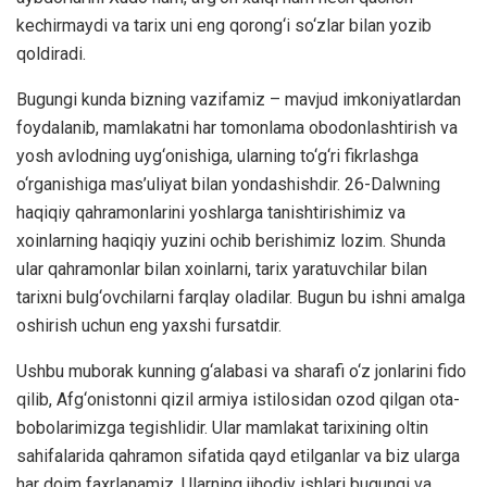
kechirmaydi va tarix uni eng qorong‘i so‘zlar bilan yozib
qoldiradi.
Bugungi kunda bizning vazifamiz – mavjud imkoniyatlardan
foydalanib, mamlakatni har tomonlama obodonlashtirish va
yosh avlodning uyg‘onishiga, ularning to‘g‘ri fikrlashga
o‘rganishiga mas’uliyat bilan yondashishdir. 26-Dalwning
haqiqiy qahramonlarini yoshlarga tanishtirishimiz va
xoinlarning haqiqiy yuzini ochib berishimiz lozim. Shunda
ular qahramonlar bilan xoinlarni, tarix yaratuvchilar bilan
tarixni bulg‘ovchilarni farqlay oladilar. Bugun bu ishni amalga
oshirish uchun eng yaxshi fursatdir.
Ushbu muborak kunning g‘alabasi va sharafi o‘z jonlarini fido
qilib, Afg‘onistonni qizil armiya istilosidan ozod qilgan ota-
bobolarimizga tegishlidir. Ular mamlakat tarixining oltin
sahifalarida qahramon sifatida qayd etilganlar va biz ularga
har doim faxrlanamiz. Ularning jihodiy ishlari bugungi va