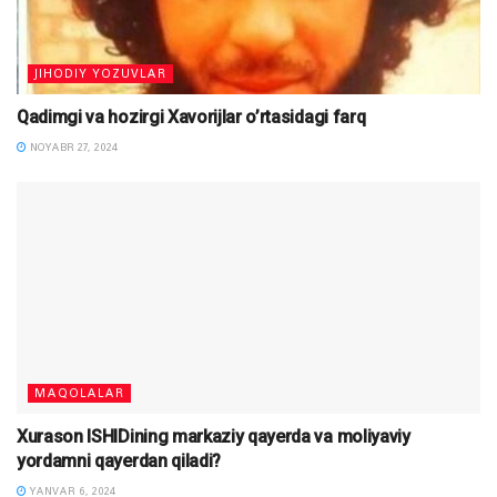
JIHODIY YOZUVLAR
Qadimgi va hozirgi Xavorijlar o’rtasidagi farq
NOYABR 27, 2024
MAQOLALAR
Xurason ISHIDining markaziy qayerda va moliyaviy
yordamni qayerdan qiladi?
YANVAR 6, 2024