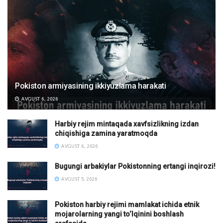
Pokiston armiyasining ikkiyuzlama harakati
AVGUST 6, 2026
Harbiy rejim mintaqada xavfsizlikning izdan
chiqishiga zamina yaratmoqda
AVGUST 6, 2026
Bugungi arbakiylar Pokistonning ertangi inqirozi!
AVGUST 5, 2026
Pokiston harbiy rejimi mamlakat ichida etnik
mojarolarning yangi to‘lqinini boshlash