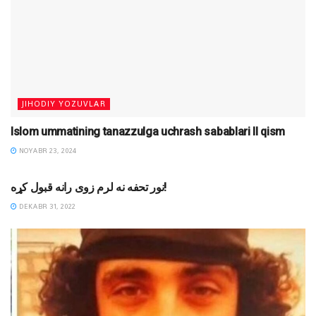
JIHODIY YOZUVLAR
Islom ummatining tanazzulga uchrash sabablari II qism
NOYABR 23, 2024
DINIY YOZUVLAR
نور تحفه نه لرم زوی رانه قبول کړه!‎
DEKABR 31, 2022