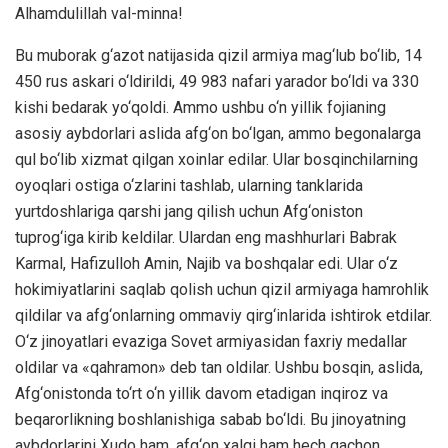
Alhamdulillah val-minna!
Bu muborak g‘azot natijasida qizil armiya mag‘lub bo‘lib, 14
450 rus askari o‘ldirildi, 49 983 nafari yarador bo‘ldi va 330
kishi bedarak yo‘qoldi. Ammo ushbu o‘n yillik fojianing
asosiy aybdorlari aslida afg‘on bo‘lgan, ammo begonalarga
qul bo‘lib xizmat qilgan xoinlar edilar. Ular bosqinchilarning
oyoqlari ostiga o‘zlarini tashlab, ularning tanklarida
yurtdoshlariga qarshi jang qilish uchun Afg‘oniston
tuprog‘iga kirib keldilar. Ulardan eng mashhurlari Babrak
Karmal, Hafizulloh Amin, Najib va boshqalar edi. Ular o‘z
hokimiyatlarini saqlab qolish uchun qizil armiyaga hamrohlik
qildilar va afg‘onlarning ommaviy qirg‘inlarida ishtirok etdilar.
O‘z jinoyatlari evaziga Sovet armiyasidan faxriy medallar
oldilar va «qahramon» deb tan oldilar. Ushbu bosqin, aslida,
Afg‘onistonda to‘rt o‘n yillik davom etadigan inqiroz va
beqarorlikning boshlanishiga sabab bo‘ldi. Bu jinoyatning
aybdorlarini Xudo ham, afg‘on xalqi ham hech qachon