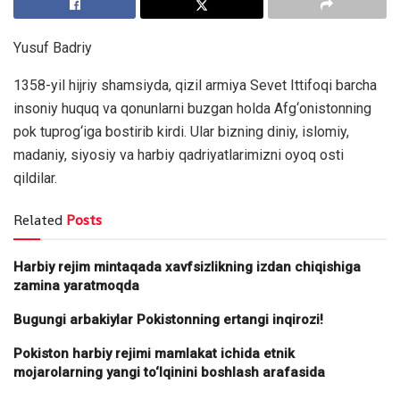
Yusuf Badriy
1358-yil hijriy shamsiyda, qizil armiya Sevet Ittifoqi barcha
insoniy huquq va qonunlarni buzgan holda Afg‘onistonning
pok tuprog‘iga bostirib kirdi. Ular bizning diniy, islomiy,
madaniy, siyosiy va harbiy qadriyatlarimizni oyoq osti
qildilar.
Related
Posts
Harbiy rejim mintaqada xavfsizlikning izdan chiqishiga
zamina yaratmoqda
Bugungi arbakiylar Pokistonning ertangi inqirozi!
Pokiston harbiy rejimi mamlakat ichida etnik
mojarolarning yangi to‘lqinini boshlash arafasida