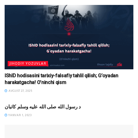
JIHODIY YOZUVLAR
IShID hodisasini tarixiy-falsafiy tahlil qilish; G’oyadan
harakatgacha! O’ninchi qism
AVGUST 27, 2025
DINIY YOZUVLAR
د رسول الله صلی الله علیه وسلم کاتبان
YANVAR 1, 2023