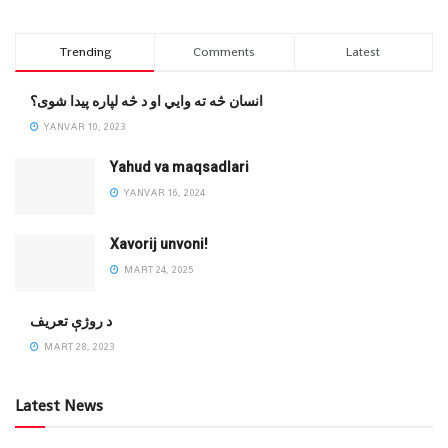
Trending
Comments
Latest
انسان څه ته وایي او د څه لپاره پیدا شوی؟
YANVAR 10, 2023
Yahud va maqsadlari
YANVAR 16, 2024
Xavorij unvoni!
MART 24, 2025
‌د روژې تعریف
MART 28, 2023
Latest News