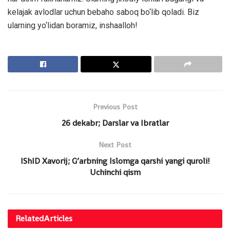
kelajak avlodlar uchun bebaho saboq bo‘lib qoladi. Biz
ularning yo‘lidan boramiz, inshaalloh!
Previous Post
26 dekabr; Darslar va Ibratlar
Next Post
IShID Xavorij; G’arbning Islomga qarshi yangi quroli!
Uchinchi qism
Related
Articles