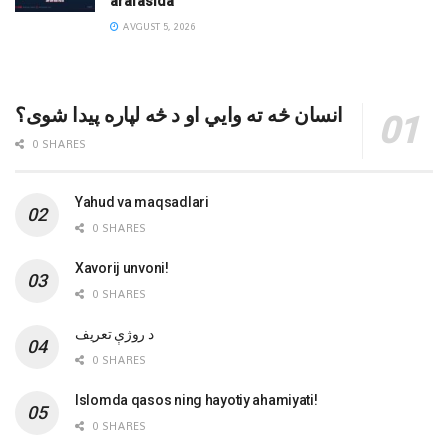
arafasida
AVGUST 5, 2026
انسان څه ته وایي او د څه لپاره پیدا شوی؟
0 SHARES
Yahud va maqsadlari
0 SHARES
Xavorij unvoni!
0 SHARES
‌د روژې تعریف
0 SHARES
Islomda qasos ning hayotiy ahamiyati!
0 SHARES