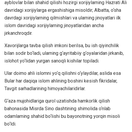
ayblovlar bilan shahid qilishi hozirgi xorijiylarning Hazrati Ali
davridagi xorijiylarga ergashishiga misoldir; Albatta, o‘sha
davrdagi xorijiylarning qilmishlari va ularning jinoyatlari ilk
islom davridagi xorijiylarning jinoyatlaridan ancha
jirkanchroqdir.
Xavorijlarga tavba qilish imkoni berilsa, bu ish qiyinchilik
bilan sodir bo‘ladi, ularning g‘ayritabiiy g‘oyalaridan jirkanib,
islohot yo‘lidan yurgan sanoqli kishilar topiladi.
Ular doimo ahli islomni yo‘q qilishni o‘ylaydilar, aslida esa
Bular har daqiqa islom ahlining boshini kesish fikridalar,
Tavgit sarhadlarining himoyachilaridirlar.
G‘aza mujohidlariga qurol uzatishda hamkorlik qilish
bahonasida Misrda Sino dashtining shimolida o‘nlab
odamlarning shahid bo‘lishi bu bayonotning yorqin misoli
bo‘ldi.