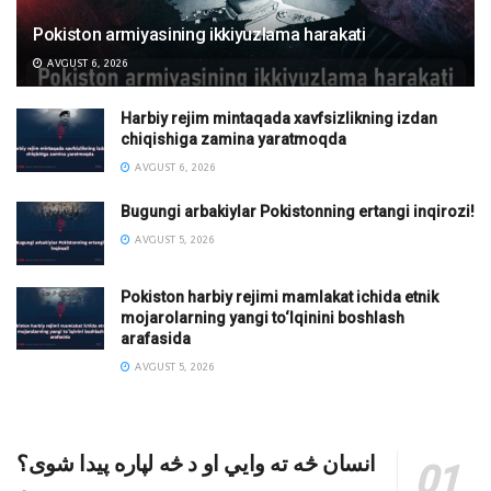
Pokiston armiyasining ikkiyuzlama harakati
AVGUST 6, 2026
Harbiy rejim mintaqada xavfsizlikning izdan
chiqishiga zamina yaratmoqda
AVGUST 6, 2026
Bugungi arbakiylar Pokistonning ertangi inqirozi!
AVGUST 5, 2026
Pokiston harbiy rejimi mamlakat ichida etnik
mojarolarning yangi to‘lqinini boshlash
arafasida
AVGUST 5, 2026
انسان څه ته وایي او د څه لپاره پیدا شوی؟