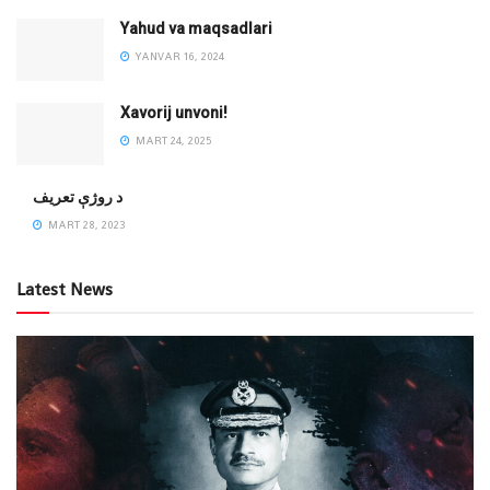
Yahud va maqsadlari
YANVAR 16, 2024
Xavorij unvoni!
MART 24, 2025
‌د روژې تعریف
MART 28, 2023
Latest News