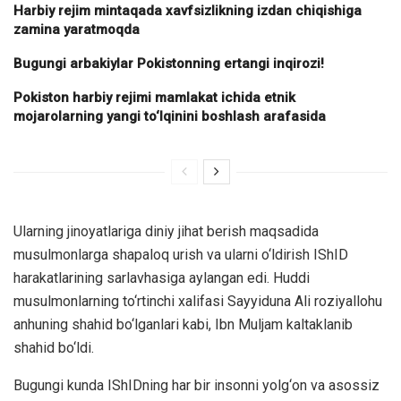
Harbiy rejim mintaqada xavfsizlikning izdan chiqishiga
zamina yaratmoqda
Bugungi arbakiylar Pokistonning ertangi inqirozi!
Pokiston harbiy rejimi mamlakat ichida etnik
mojarolarning yangi to‘lqinini boshlash arafasida
Ularning jinoyatlariga diniy jihat berish maqsadida
musulmonlarga shapaloq urish va ularni o‘ldirish IShID
harakatlarining sarlavhasiga aylangan edi. Huddi
musulmonlarning to‘rtinchi xalifasi Sayyiduna Ali roziyallohu
anhuning shahid bo‘lganlari kabi, Ibn Muljam kaltaklanib
shahid bo‘ldi.
Bugungi kunda IShIDning har bir insonni yolg‘on va asossiz