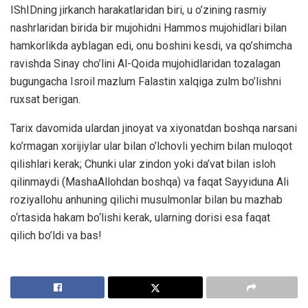
IShIDning jirkanch harakatlaridan biri, u o’zining rasmiy
nashrlaridan birida bir mujohidni Hammos mujohidlari bilan
hamkorlikda ayblagan edi, onu boshini kesdi, va qo’shimcha
ravishda Sinay cho’lini Al-Qoida mujohidlaridan tozalagan
bugungacha Isroil mazlum Falastin xalqiga zulm bo’lishni
ruxsat berigan.
Tarix davomida ulardan jinoyat va xiyonatdan boshqa narsani
ko’rmagan xorijiylar ular bilan o’lchovli yechim bilan muloqot
qilishlari kerak; Chunki ular zindon yoki da’vat bilan isloh
qilinmaydi (MashaAllohdan boshqa) va faqat Sayyiduna Ali
roziyallohu anhuning qilichi musulmonlar bilan bu mazhab
o‘rtasida hakam bo‘lishi kerak, ularning dorisi esa faqat
qilich bo’ldi va bas!