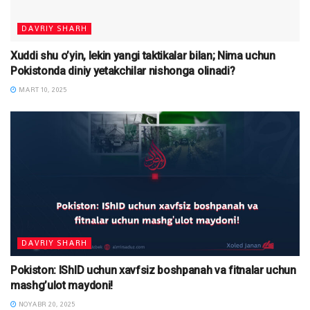
DAVRIY SHARH
Xuddi shu o’yin, lekin yangi taktikalar bilan; Nima uchun
Pokistonda diniy yetakchilar nishonga olinadi?
MART 10, 2025
DAVRIY SHARH
Pokiston: IShID uchun xavfsiz boshpanah va fitnalar uchun
mashg’ulot maydoni!
NOYABR 20, 2025