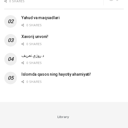
0 SHARES
Yahud va maqsadlari
0 SHARES
Xavorij unvoni!
0 SHARES
‌د روژې تعریف
0 SHARES
Islomda qasos ning hayotiy ahamiyati!
0 SHARES
Library