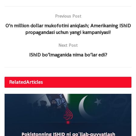
Previous Post
O’n million dollar mukofotini aniqlash; Amerikaning IShID
propagandasi uchun yangi kampaniyasi!
Next Post
IShID bo’lmaganida nima bo’lar edi?
Related
Articles