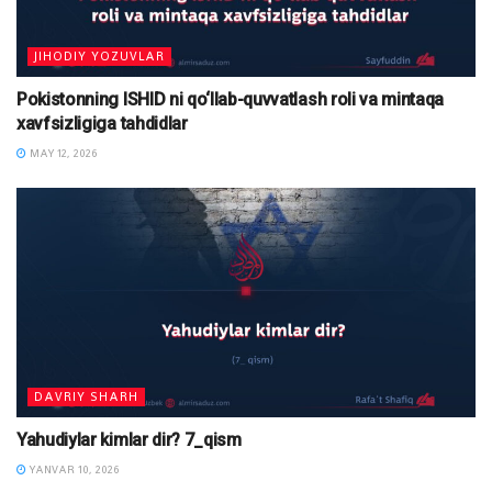
JIHODIY YOZUVLAR
Pokistonning ISHID ni qo‘llab-quvvatlash roli va mintaqa
xavfsizligiga tahdidlar
MAY 12, 2026
DAVRIY SHARH
Yahudiylar kimlar dir? 7_qism
YANVAR 10, 2026