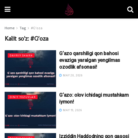
Home
Tag
#G‘oza
Kalit so'z:
#G‘oza
G‘azo qarshiligi qon bahosi
DAVRIY SHARH
evaziga yaralgan yengilmas
ozodlik afsonasi!
MAY 20, 2026
G‘azo: olov ichidagi mustahkam
DINIY YOZUVLAR
iymon!
MAY 19, 2026
Izziddin Haddodning qon qasosi