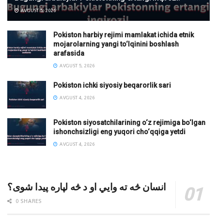
AVGUST 5, 2026
Pokiston harbiy rejimi mamlakat ichida etnik
mojarolarning yangi to‘lqinini boshlash
arafasida
AVGUST 5, 2026
Pokiston ichki siyosiy beqarorlik sari
AVGUST 4, 2026
Pokiston siyosatchilarining o‘z rejimiga bo‘lgan
ishonchsizligi eng yuqori cho‘qqiga yetdi
AVGUST 4, 2026
انسان څه ته وایي او د څه لپاره پیدا شوی؟
0 SHARES