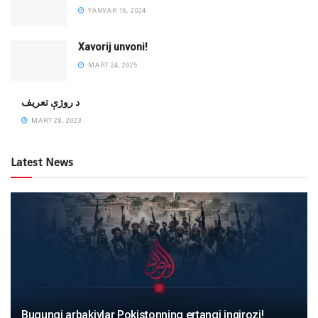
YANVAR 16, 2024
Xavorij unvoni!
MART 24, 2025
‌د روژې تعریف
MART 28, 2023
Latest News
Bugungi arbakiylar Pokistonning ertangi inqirozi!