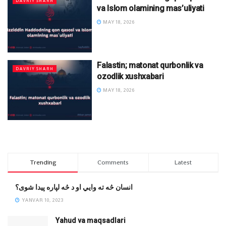
DAVRIY SHARH
va Islom olamining mas’uliyati
MAY 18, 2026
Falastin; matonat qurbonlik va
DAVRIY SHARH
ozodlik xushxabari
MAY 18, 2026
Trending
Comments
Latest
انسان څه ته وایي او د څه لپاره پیدا شوی؟
YANVAR 10, 2023
Yahud va maqsadlari