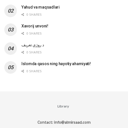
Yahud va maqsadlari
0 SHARES
Xavorij unvoni!
0 SHARES
‌د روژې تعریف
0 SHARES
Islomda qasos ning hayotiy ahamiyati!
0 SHARES
Library
Contact: info@almirsaad.com