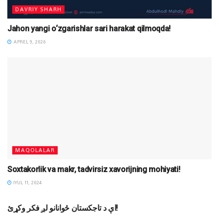
DAVRIY SHARH
Jahon yangi o‘zgarishlar sari harakat qilmoqda!
APREL 9, 2026
MAQOLALAR
Soxtakorlik va makr, tadvirsiz xavorijning mohiyati!
IYUL 11, 2024
DAVRIY SHARH
اې د تاجکستان ځوانانو لږ فکر وکړئ!