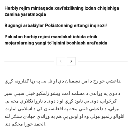
Harbiy rejim mintaqada xavfsizlikning izdan chiqishiga
zamina yaratmoqda
Bugungi arbakiylar Pokistonning ertangi inqirozi!
Pokiston harbiy rejimi mamlakat ichida etnik
mojarolarning yangi to‘lqinini boshlash arafasida
داعشي خوارج د امن دښمنان دي او تل یې په رڼا ګذارونه کړي.
د دوی په وړاندې د مسلمه امت ویښو زلمکیو خپلې سینې سپر
ګرځولې، دوی یې نابود کړي او د دوی د ناروا تګلارې مخه یې
نیولې، د داعشې فتنې مخه په افغانستان کې د اسلامي امارت
اتلوالو زلمیو نیولې وه او اوس یې هم په وړاندې جهادي سنګر لله
الحمد خورا محکم دی.