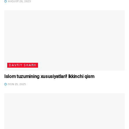
AVGUST 26, 2023
DAVRIY SHARH
Islom tuzumining xususiyatlari! Ikkinchi qism
IYUN 29, 2025