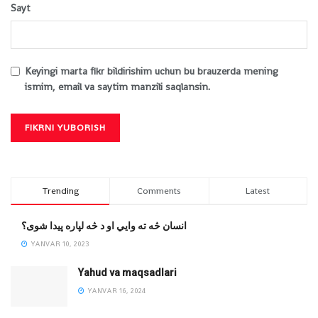
Sayt
Keyingi marta fikr bildirishim uchun bu brauzerda mening
ismim, email va saytim manzili saqlansin.
Trending
Comments
Latest
انسان څه ته وایي او د څه لپاره پیدا شوی؟
YANVAR 10, 2023
Yahud va maqsadlari
YANVAR 16, 2024