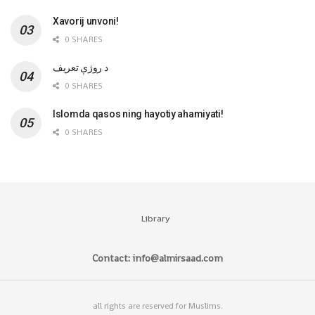
Xavorij unvoni!
0 SHARES
‌د روژې تعریف
0 SHARES
Islomda qasos ning hayotiy ahamiyati!
0 SHARES
Library
Contact: info@almirsaad.com
all rights are reserved for Muslims.