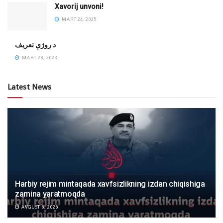
Xavorij unvoni!
MART 24, 2025
‌د روژې تعریف
MART 28, 2023
Latest News
Harbiy rejim mintaqada xavfsizlikning izdan chiqishiga
zamina yaratmoqda
AVGUST 6, 2026