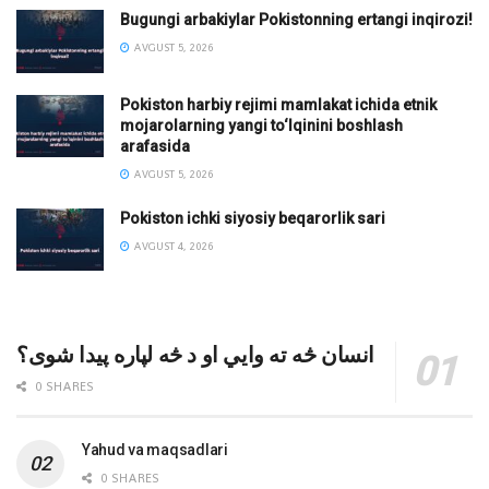
Bugungi arbakiylar Pokistonning ertangi inqirozi!
AVGUST 5, 2026
Pokiston harbiy rejimi mamlakat ichida etnik
mojarolarning yangi to‘lqinini boshlash
arafasida
AVGUST 5, 2026
Pokiston ichki siyosiy beqarorlik sari
AVGUST 4, 2026
انسان څه ته وایي او د څه لپاره پیدا شوی؟
0 SHARES
Yahud va maqsadlari
0 SHARES