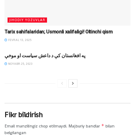
JIHODIY YOZUVLAR
Tarix sahifalaridan; Usmonli xalifaligi! Oltinchi qism
FEVRAL 13, 2025
MAQOLALAR
په افغانستان کې د داعش سياست او موخې
NOYABR 25, 2023
Fikr bildirish
*
Email manzilingiz chop etilmaydi.
Majburiy bandlar
bilan
belgilangan