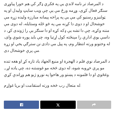
د المرصاد تر نامه لاندې یې په فکري ډګر کې هم خورا پیاوړی
سنګر فعال کړی، وړمه ورځ مې یې چې ویب سایټ ولیدل او په
ټولنیزو رسنیو کې مې یې په پراخه پېمانه مبارزه ولیده زړه مې
خوشحال او د دوی دا کړنه مې په څو ځله وستایله، له دوی مې
مننه وکړه، چې دا تشه یې ډکه کړه او دا سنګر یې را ژوندی کړ، د
داسې یوې ادارې را مېنځته کول اړتیا وه، چې باید پوره شوې وای،
له وختونو ورته انتظار وم، په پیل مې دادی نن سترګې یخې او زړه
مې پرې خوشحال دی.
د المرصاد نوي فلم د الهجرة او منبع الجهاد یاد تازه کړ او هغه تنده
مو پرې خړوبه شوه، له دوی څخه مو غوښتنه ده، چې یاده لړۍ
وغځوي او دا فلمونه د پښتو ور هاخوا په نورو ژبو هم وړاندې کړي.
له متعال رب څخه ورته استقامت او بریا غواړم.