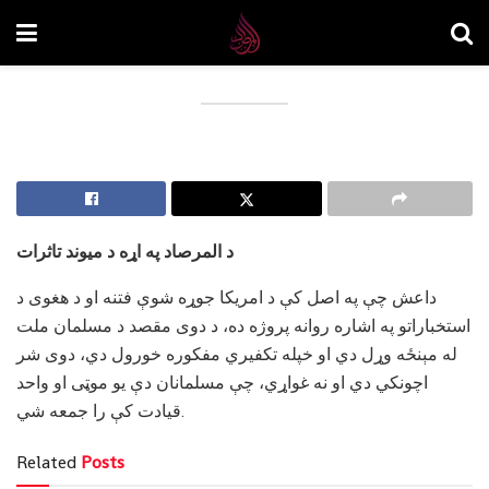
د المرصاد په اړه د میوند تاثرات
داعش چې په اصل کې د امریکا جوړه شوې فتنه او د هغوی د
استخباراتو په اشاره روانه پروژه ده، د دوی مقصد د مسلمان ملت
له مېنځه وړل دي او خپله تکفیري مفکوره خورول دي، دوی شر
اچونکي دي او نه غواړي، چې مسلمانان دې یو موټی او واحد
قیادت کې را جمعه شي.
Related
Posts