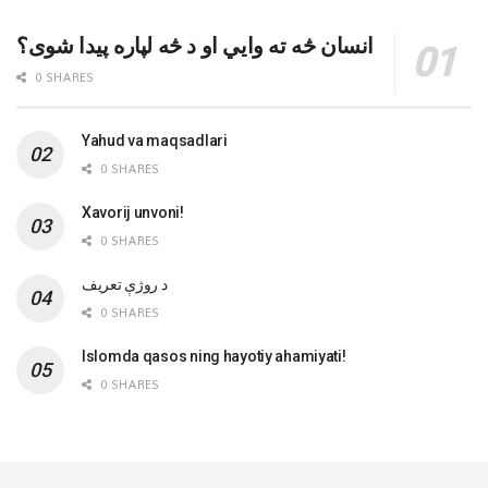
انسان څه ته وایي او د څه لپاره پیدا شوی؟
0 SHARES
Yahud va maqsadlari
0 SHARES
Xavorij unvoni!
0 SHARES
‌د روژې تعریف
0 SHARES
Islomda qasos ning hayotiy ahamiyati!
0 SHARES