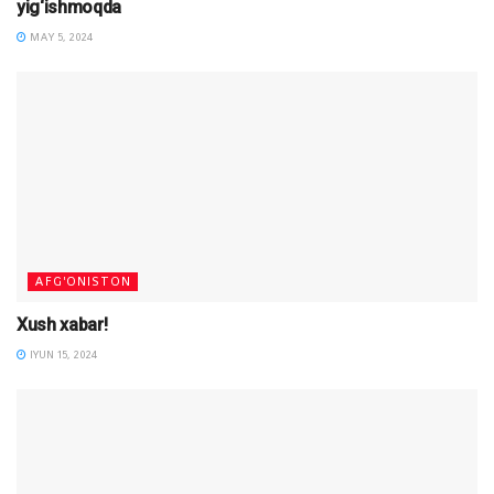
yig‘ishmoqda
MAY 5, 2024
AFG'ONISTON
Xush xabar!
IYUN 15, 2024