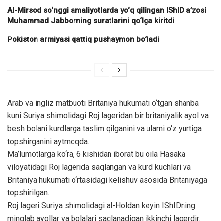
Al-Mirsod so‘nggi amaliyotlarda yo‘q qilingan IShID a’zosi
Muhammad Jabborning suratlarini qo‘lga kiritdi
Pokiston armiyasi qattiq pushaymon bo‘ladi
Arab va ingliz matbuoti Britaniya hukumati o‘tgan shanba
kuni Suriya shimolidagi Roj lageridan bir britaniyalik ayol va
besh bolani kurdlarga taslim qilganini va ularni o‘z yurtiga
topshirganini aytmoqda.
Ma’lumotlarga ko‘ra, 6 kishidan iborat bu oila Hasaka
viloyatidagi Roj lagerida saqlangan va kurd kuchlari va
Britaniya hukumati o‘rtasidagi kelishuv asosida Britaniyaga
topshirilgan.
Roj lageri Suriya shimolidagi al-Holdan keyin IShIDning
minglab ayollar va bolalari saqlanadigan ikkinchi lagerdir.