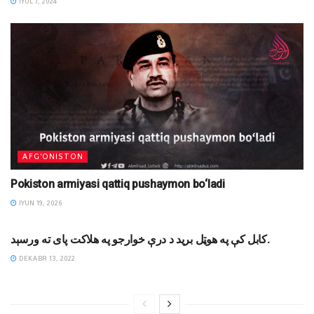
IYUL 7, 2024
AFG'ONISTON
Pokiston armiyasi qattiq pushaymon bo‘ladi
IYUN 19, 2026
MINTAQA
کابل کې په هوټل برید د درې‌ خوارجو په هلاکت پای ته ورسېد.
DEKABR 13, 2022