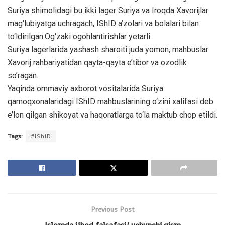
Suriya shimolidagi bu ikki lager Suriya va Iroqda Xavorijlar
mag‘lubiyatga uchragach, IShID a’zolari va bolalari bilan
to‘ldirilgan.Og‘zaki ogohlantirishlar yetarli.
Suriya lagerlarida yashash sharoiti juda yomon, mahbuslar
Xavorij rahbariyatidan qayta-qayta e’tibor va ozodlik
so’ragan.
Yaqinda ommaviy axborot vositalarida Suriya
qamoqxonalaridagi IShID mahbuslarining o‘zini xalifasi deb
e’lon qilgan shikoyat va haqoratlarga to‘la maktub chop etildi.
Tags:
#IShID
Previous Post