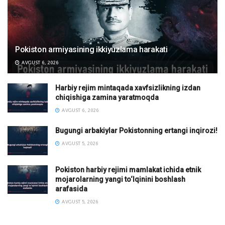
Pokiston armiyasining ikkiyuzlama harakati
AVGUST 6, 2026
Harbiy rejim mintaqada xavfsizlikning izdan
chiqishiga zamina yaratmoqda
AVGUST 6, 2026
Bugungi arbakiylar Pokistonning ertangi inqirozi!
AVGUST 5, 2026
Pokiston harbiy rejimi mamlakat ichida etnik
mojarolarning yangi to‘lqinini boshlash
arafasida
AVGUST 5, 2026