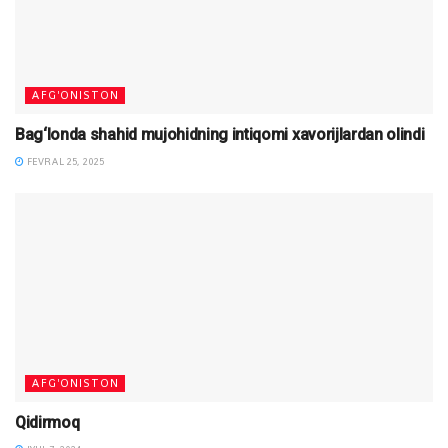
AFG'ONISTON
Bag‘londa shahid mujohidning intiqomi xavorijlardan olindi
FEVRAL 25, 2025
AFG'ONISTON
Qidirmoq