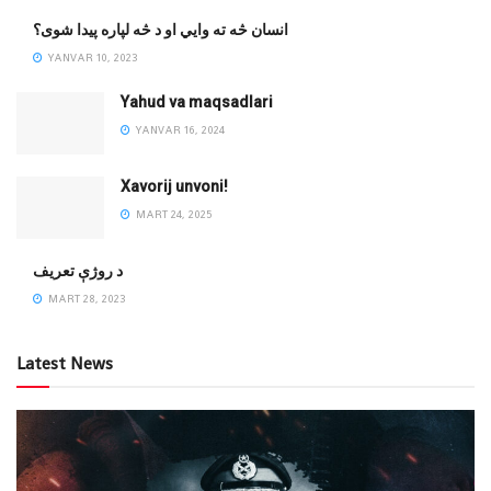
انسان څه ته وایي او د څه لپاره پیدا شوی؟
YANVAR 10, 2023
Yahud va maqsadlari
YANVAR 16, 2024
Xavorij unvoni!
MART 24, 2025
‌د روژې تعریف
MART 28, 2023
Latest News