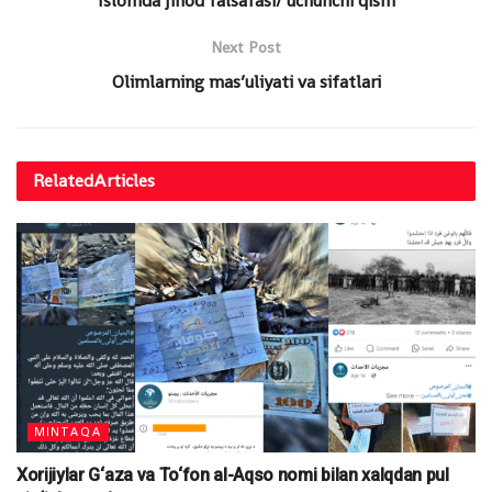
Islomda jihod falsafasi/ uchunchi qism
Next Post
Olimlarning mas’uliyati va sifatlari
Related
Articles
MINTAQA
Xorijiylar G‘aza va To‘fon al-Aqso nomi bilan xalqdan pul