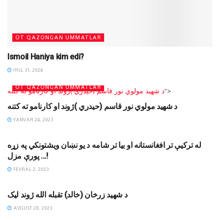
OT QAZONGAN UMMATLAR
Ismoil Haniya kim edi?
IYUL 31, 2024
OT QAZONGAN UMMATLAR
د شهید مولوي نور قاسم (حیدري )ژوند او کارنامو ته کتنه
">
د شهید مولوي نور قاسم (حیدري )ژوند او کارنامو ته کتنه
YANVAR 24, 2023
JIHODIY YOZUVLAR
له ترکیې تر افغانستانه او بيا تر شامه د يو نښان ويشتونکي په زړه
پورې مزل …!
FEVRAL 2, 2023
OT QAZONGAN UMMATLAR
د شهید زرخان (خالد) تقبله الله ژوند لیک
AVGUST 28, 2023