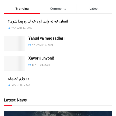
Trending
Comments
Latest
انسان څه ته وایي او د څه لپاره پیدا شوی؟
YANVAR 10, 2023
Yahud va maqsadlari
YANVAR 16, 2024
Xavorij unvoni!
MART 24, 2025
‌د روژې تعریف
MART 28, 2023
Latest News