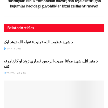
Rasmiylar: IShID tomonidan xavorijdan rejalashtirilgan
hujumlar haqidagi guvohliklar bizni zaiflashtirmaydi
Related
Articles
OT QAZONGAN UMMATLAR
د شهيد عظمت الله «منيب» تقبله الله ژوند ليک
MAY 15, 2023
JIHODIY YOZUVLAR
د منبر اتل، شهید مولانا مجیب الرحمن انصاري ژوند او کارنامو ته
کتنه
YANVAR 23, 2023