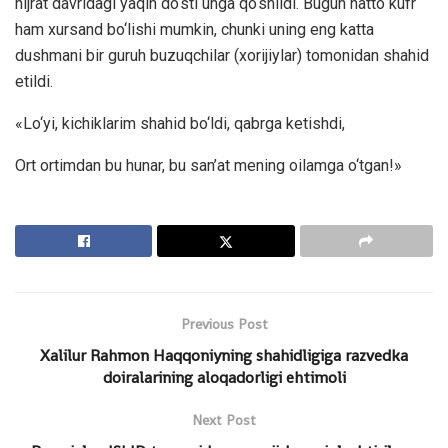
hijrat davridagi yaqin do‘sti unga qo‘shildi. Bugun hatto kufr
ham xursand bo‘lishi mumkin, chunki uning eng katta
dushmani bir guruh buzuqchilar (xorijiylar) tomonidan shahid
etildi.
«Lo‘yi, kichiklarim shahid bo‘ldi, qabrga ketishdi,
Ort ortimdan bu hunar, bu san’at mening oilamga o‘tgan!»
Previous Post
Xalilur Rahmon Haqqoniyning shahidligiga razvedka
doiralarining aloqadorligi ehtimoli
Next Post