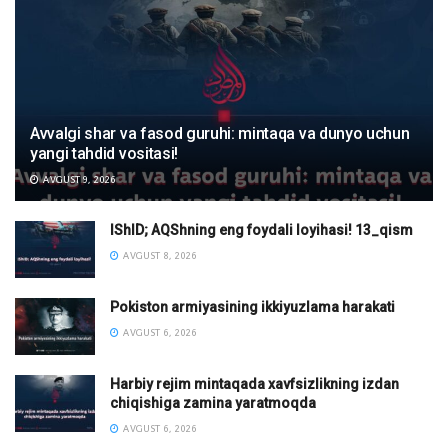
Avvalgi shar va fasod guruhi: mintaqa va dunyo uchun
yangi tahdid vositasi!
AVGUST 9, 2026
IShID; AQShning eng foydali loyihasi! 13_qism
AVGUST 8, 2026
Pokiston armiyasining ikkiyuzlama harakati
AVGUST 6, 2026
Harbiy rejim mintaqada xavfsizlikning izdan
chiqishiga zamina yaratmoqda
AVGUST 6, 2026