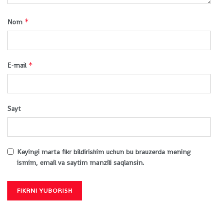
*
Nom
*
E-mail
Sayt
Keyingi marta fikr bildirishim uchun bu brauzerda mening
ismim, email va saytim manzili saqlansin.