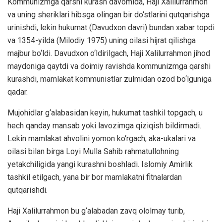
Kommunizmga qarshi kurash davomida, Haji Xalilurrahmon
va uning sheriklari hibsga olingan bir do‘stlarini qutqarishga
urinishdi, lekin hukumat (Davudxon davri) bundan xabar topdi
va 1354-yilda (Milodiy 1975) uning oilasi hijrat qilishga
majbur bo‘ldi. Davudxon o‘ldirilgach, Haji Xalilurrahmon jihod
maydoniga qaytdi va doimiy ravishda kommunizmga qarshi
kurashdi, mamlakat kommunistlar zulmidan ozod bo‘lguniga
qadar.
Mujohidlar g‘alabasidan keyin, hukumat tashkil topgach, u
hech qanday mansab yoki lavozimga qiziqish bildirmadi.
Lekin mamlakat ahvolini yomon ko‘rgach, aka-ukalari va
oilasi bilan birga Loyi Mulla Sahib rahmatullohning
yetakchiligida yangi kurashni boshladi. Islomiy Amirlik
tashkil etilgach, yana bir bor mamlakatni fitnalardan
qutqarishdi.
Haji Xalilurrahmon bu g‘alabadan zavq ololmay turib,