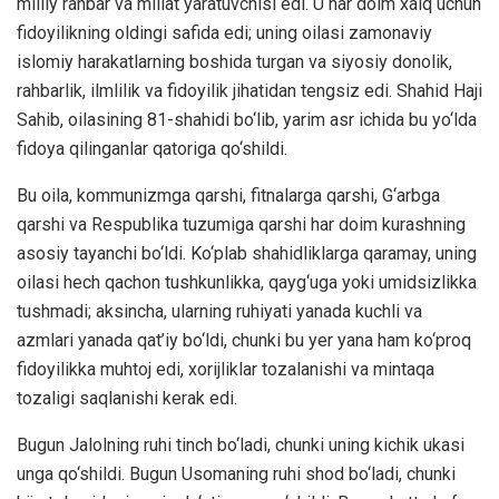
milliy rahbar va millat yaratuvchisi edi. U har doim xalq uchun
fidoyilikning oldingi safida edi; uning oilasi zamonaviy
islomiy harakatlarning boshida turgan va siyosiy donolik,
rahbarlik, ilmlilik va fidoyilik jihatidan tengsiz edi. Shahid Haji
Sahib, oilasining 81-shahidi bo‘lib, yarim asr ichida bu yo‘lda
fidoya qilinganlar qatoriga qo‘shildi.
Bu oila, kommunizmga qarshi, fitnalarga qarshi, G‘arbga
qarshi va Respublika tuzumiga qarshi har doim kurashning
asosiy tayanchi bo‘ldi. Ko‘plab shahidliklarga qaramay, uning
oilasi hech qachon tushkunlikka, qayg‘uga yoki umidsizlikka
tushmadi; aksincha, ularning ruhiyati yanada kuchli va
azmlari yanada qat’iy bo‘ldi, chunki bu yer yana ham ko‘proq
fidoyilikka muhtoj edi, xorijliklar tozalanishi va mintaqa
tozaligi saqlanishi kerak edi.
Bugun Jalolning ruhi tinch bo‘ladi, chunki uning kichik ukasi
unga qo‘shildi. Bugun Usomaning ruhi shod bo‘ladi, chunki