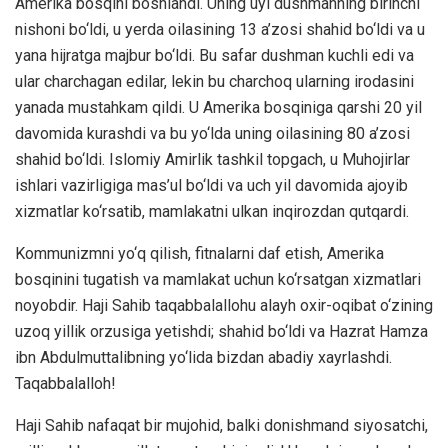
Amerika bosqini boshlandi. Uning uyi dushmanning birinchi
nishoni bo‘ldi, u yerda oilasining 13 a’zosi shahid bo‘ldi va u
yana hijratga majbur bo‘ldi. Bu safar dushman kuchli edi va
ular charchagan edilar, lekin bu charchoq ularning irodasini
yanada mustahkam qildi. U Amerika bosqiniga qarshi 20 yil
davomida kurashdi va bu yo‘lda uning oilasining 80 a’zosi
shahid bo‘ldi. Islomiy Amirlik tashkil topgach, u Muhojirlar
ishlari vazirligiga mas’ul bo‘ldi va uch yil davomida ajoyib
xizmatlar ko‘rsatib, mamlakatni ulkan inqirozdan qutqardi.
Kommunizmni yo‘q qilish, fitnalarni daf etish, Amerika
bosqinini tugatish va mamlakat uchun ko‘rsatgan xizmatlari
noyobdir. Haji Sahib taqabbalallohu alayh oxir-oqibat o‘zining
uzoq yillik orzusiga yetishdi; shahid bo‘ldi va Hazrat Hamza
ibn Abdulmuttalibning yo‘lida bizdan abadiy xayrlashdi.
Taqabbalalloh!
Haji Sahib nafaqat bir mujohid, balki donishmand siyosatchi,