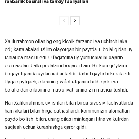
rahbarlik basirati va tarixiy faoliyatlari
Xalilurrahmon oilaning eng kichik farzandi va uchinchi aka
edi; katta akalari ta’lim olayotgan bir paytda, u bolaligidan uy
ishlariga mas’ul edi. U faqatgina uy yumushlarini bajarib
qolmasdan, balki podalarni boqardi ham. Bir kuni qo‘ylarni
boqayotganida uydan xabar keldi: darhol qaytishi kerak edi.
Uyga qaytgach, otasining vafot etganini bilib qoldi va
bolaligidan oilasining mas’uliyati uning zimmasiga tushdi.
Haji Xalilurrahmon, uy ishlari bilan birga siyosiy faoliyatlarda
ham akalari bilan birga qatnashardi; kommunizm alomatlari
paydo bo‘lishi bilan, uning oilasi mintaqani fitna va kufrdan
saqlash uchun kurashishga qaror qildi.