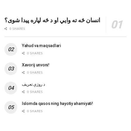
انسان څه ته وایي او د څه لپاره پیدا شوی؟
0 SHARES
Yahud va maqsadlari
0 SHARES
Xavorij unvoni!
0 SHARES
‌د روژې تعریف
0 SHARES
Islomda qasos ning hayotiy ahamiyati!
0 SHARES