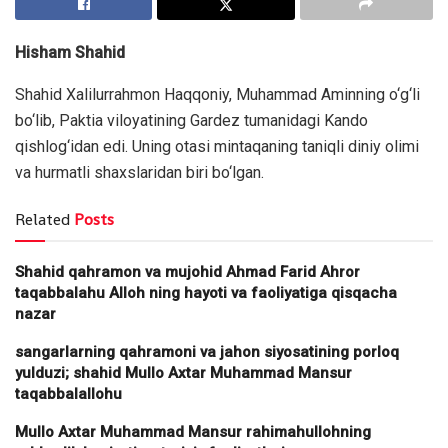
Hisham Shahid
Shahid Xalilurrahmon Haqqoniy, Muhammad Aminning o‘g‘li
bo‘lib, Paktia viloyatining Gardez tumanidagi Kando
qishlog‘idan edi. Uning otasi mintaqaning taniqli diniy olimi
va hurmatli shaxslaridan biri bo‘lgan.
Related
Posts
Shahid qahramon va mujohid Ahmad Farid Ahror
taqabbalahu Alloh ning hayoti va faoliyatiga qisqacha
nazar
sangarlarning qahramoni va jahon siyosatining porloq
yulduzi; shahid Mullo Axtar Muhammad Mansur
taqabbalallohu
Mullo Axtar Muhammad Mansur rahimahullohning