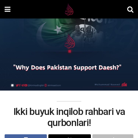
Ikki buyuk inqilob rahbari va
qurbonlari!