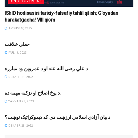
DINIY YOZUVLAR
IShID hodisasini tarixiy-falsafiy tahlil qilish; G’oyadan
harakatgacha! VIII qism
AVGUST 17, 2025
MAQOLALAR
جعلي خلافت
IYUL 19, 2023
DINIY YOZUVLAR
د علي رضی الله عنه او د عمروبن ود مبارزه
DEKABR 31, 2022
JIHODIY YOZUVLAR
د پوځ اصلاح او تزکيه مهمه ده.
YANVAR 23, 2023
MAQOLALAR
د بیان آزادي اسلامي ارزښت دی که دیموکراتیک نوښت؟
DEKABR 29, 2022