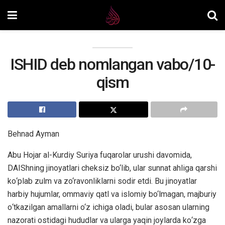
ISHID deb nomlangan vabo/10-
qism
Behnad Ayman
Аbu Hojar al-Kurdiy Suriya fuqarolar urushi davomida,
DАIShning jinoyatlari cheksiz bo‘lib, ular sunnat ahliga qarshi
kо‘plаb zulm vа zo‘ravоnliklarni sodir etdi. Bu jinoyatlar
harbiy hujumlаr, оmmаviy qаtl vа islоmiy bo‘lmagan, majburiy
о‘tkazilgan аmаllаrni o‘z ichiga оladi, bular asоsаn ularning
nazorati оstidagi hududlаr vа ulаrgа yaqin joylardа kо‘zga