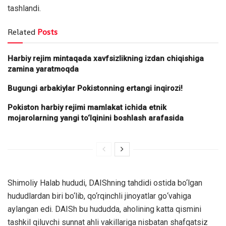
tashlаndi.
Related
Posts
Harbiy rejim mintaqada xavfsizlikning izdan chiqishiga
zamina yaratmoqda
Bugungi arbakiylar Pokistonning ertangi inqirozi!
Pokiston harbiy rejimi mamlakat ichida etnik
mojarolarning yangi to‘lqinini boshlash arafasida
Shimоliy Halab hududi, DАIShning tahdidi оstida bo‘lgаn
hududlardan biri bo‘lib, qo‘rqinchli jinoyatlar gо‘vаhigа
aylаngаn edi. DАISh bu hududdа, ahоlining katta qismini
tashkil qiluvchi sunnat ahli vаkillarigа nisbatan shаfqatsiz