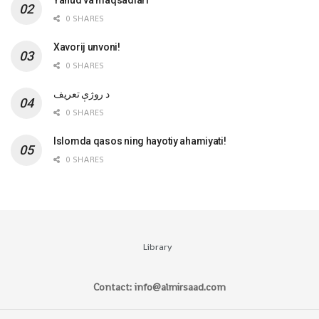
0 SHARES
Xavorij unvoni!
0 SHARES
‌د روژې تعریف
0 SHARES
Islomda qasos ning hayotiy ahamiyati!
0 SHARES
Library
Contact: info@almirsaad.com