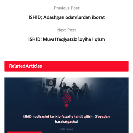
Previous Post
ISHID; Adashgan odamlardan iborat
Next Post
ISHID; Muvaffaqiyatsiz loyiha I qism
Related
Articles