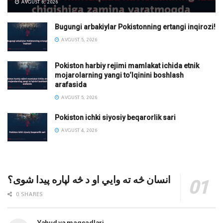
AVGUST 6, 2026
Bugungi arbakiylar Pokistonning ertangi inqirozi!
AVGUST 5, 2026
Pokiston harbiy rejimi mamlakat ichida etnik
mojarolarning yangi to‘lqinini boshlash
arafasida
AVGUST 5, 2026
Pokiston ichki siyosiy beqarorlik sari
AVGUST 4, 2026
انسان څه ته وایي او د څه لپاره پیدا شوی؟
0 SHARES
Yahud va maqsadlari