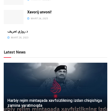
Xavorij unvoni!
MART 24, 2025
‌د روژې تعریف
MART 28, 2023
Latest News
Harbiy rejim mintaqada xavfsizlikning izdan chiqishiga
zamina yaratmoqda