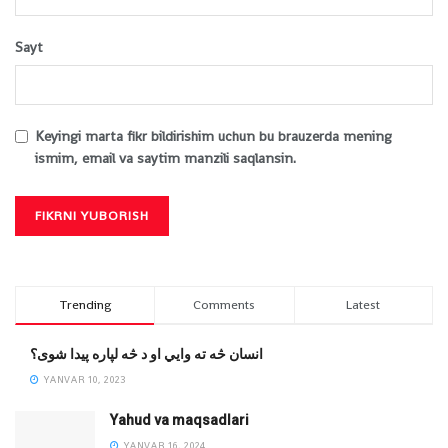
Sayt
Keyingi marta fikr bildirishim uchun bu brauzerda mening
ismim, email va saytim manzili saqlansin.
Trending
Comments
Latest
انسان څه ته وایي او د څه لپاره پیدا شوی؟
YANVAR 10, 2023
Yahud va maqsadlari
YANVAR 16, 2024