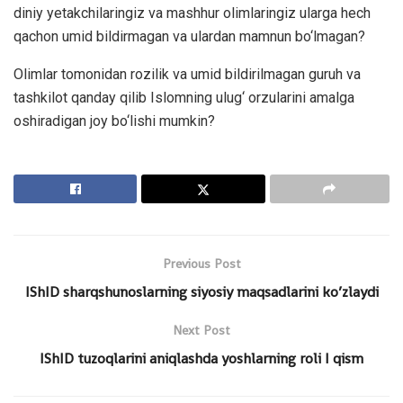
diniy yetakchilaringiz va mashhur olimlaringiz ularga hech
qachon umid bildirmagan va ulardan mamnun bo‘lmagan?
Olimlar tomonidan rozilik va umid bildirilmagan guruh va
tashkilot qanday qilib Islomning ulug‘ orzularini amalga
oshiradigan joy bo‘lishi mumkin?
Previous Post
IShID sharqshunoslarning siyosiy maqsadlarini ko’zlaydi
Next Post
IShID tuzoqlarini aniqlashda yoshlarning roli I qism