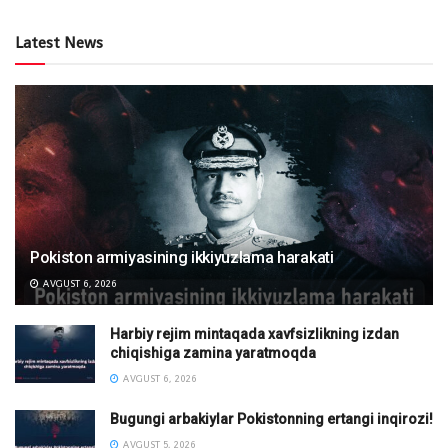
Latest News
Pokiston armiyasining ikkiyuzlama harakati
AVGUST 6, 2026
Harbiy rejim mintaqada xavfsizlikning izdan
chiqishiga zamina yaratmoqda
AVGUST 6, 2026
Bugungi arbakiylar Pokistonning ertangi inqirozi!
AVGUST 5, 2026