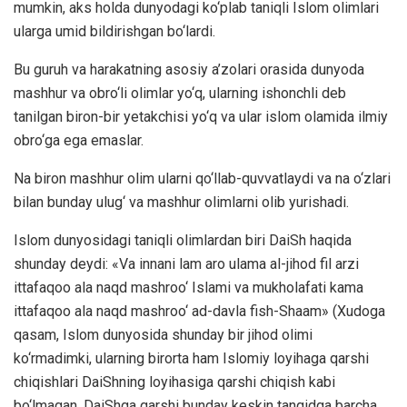
mumkin, aks holda dunyodagi ko‘plab taniqli Islom olimlari
ularga umid bildirishgan bo‘lardi.
Bu guruh va harakatning asosiy a’zolari orasida dunyoda
mashhur va obro‘li olimlar yo‘q, ularning ishonchli deb
tanilgan biron-bir yetakchisi yo‘q va ular islom olamida ilmiy
obro‘ga ega emaslar.
Na biron mashhur olim ularni qo‘llab-quvvatlaydi va na o‘zlari
bilan bunday ulug‘ va mashhur olimlarni olib yurishadi.
Islom dunyosidagi taniqli olimlardan biri DaiSh haqida
shunday deydi: «Va innani lam aro ulama al-jihod fil arzi
ittafaqoo ala naqd mashroo‘ Islami va mukholafati kama
ittafaqoo ala naqd mashroo‘ ad-davla fish-Shaam» (Xudoga
qasam, Islom dunyosida shunday bir jihod olimi
ko‘rmadimki, ularning birorta ham Islomiy loyihaga qarshi
chiqishlari DaiShning loyihasiga qarshi chiqish kabi
bo‘lmagan. DaiShga qarshi bunday keskin tanqidga barcha