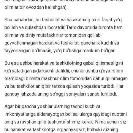
olimlar bir ovozdan kelishgan).
Shu sababdan, bu tashkilot va harakatning oxiri faqat yo‘q
bo‘lish va qulashdan iboratdir. Tarix davomida bironta ham
olimlar va diniy mutafakkirlar tomonidan qo‘llab-
quvvatlanmagan harakat va tashkilot, qanchalik kuchli va
tayyorlangan bo‘lmasin, yo‘q bo‘lishga mahkum bo‘lgan.
Bu esa ushbu harakat va tashkilotning qabul qilinmasligini
ko‘rsatadigan juda kuchli dalildir, chunki ushbu g‘oya Islom
olamidagi bironta mashhur olim tomonidan qabul qilinmagan
va bu tashkilot aniq bir tarzda qulash yoqasida turibdi. Har
qanday lahzada uning so‘nggi soniyalari sanab turilibdi.
Agar bir qancha yoshlar ularning tashqi kuch va
imkoniyatlariga aldanayotgan bo‘lsa, ularga quyidagi nuqtani
aniq va ravshan qilib tushuntirishimiz kerak: Nima uchun siz
bu harakat va tashkilotga ergashyapsiz, holbuki sizning