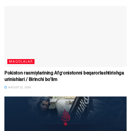
MAQOLALAR
Pokiston rasmiylarining Afgʻonistonni beqarorlashtirishga
urinishlari / Birinchi bo’lim
AVGUST 22, 2024