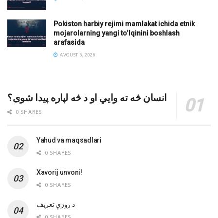
Pokiston harbiy rejimi mamlakat ichida etnik
mojarolarning yangi to‘lqinini boshlash
arafasida
AVGUST 5, 2026
انسان څه ته وایي او د څه لپاره پیدا شوی؟
0 SHARES
Yahud va maqsadlari
0 SHARES
Xavorij unvoni!
0 SHARES
‌د روژې تعریف
0 SHARES