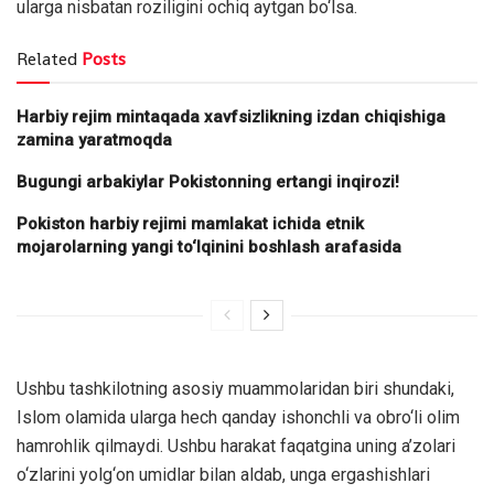
ularga nisbatan roziligini ochiq aytgan bo‘lsa.
Related
Posts
Harbiy rejim mintaqada xavfsizlikning izdan chiqishiga
zamina yaratmoqda
Bugungi arbakiylar Pokistonning ertangi inqirozi!
Pokiston harbiy rejimi mamlakat ichida etnik
mojarolarning yangi to‘lqinini boshlash arafasida
Ushbu tashkilotning asosiy muammolaridan biri shundaki,
Islom olamida ularga hech qanday ishonchli va obro‘li olim
hamrohlik qilmaydi. Ushbu harakat faqatgina uning a’zolari
o‘zlarini yolg‘on umidlar bilan aldab, unga ergashishlari