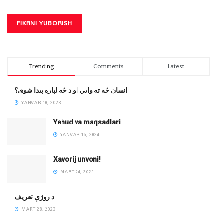
Trending
Comments
Latest
انسان څه ته وایي او د څه لپاره پیدا شوی؟
YANVAR 10, 2023
Yahud va maqsadlari
YANVAR 16, 2024
Xavorij unvoni!
MART 24, 2025
‌د روژې تعریف
MART 28, 2023