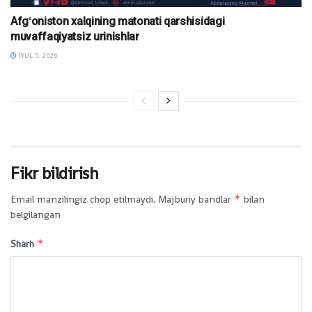
Afgʻoniston xalqining matonati qarshisidagi
muvaffaqiyatsiz urinishlar
IYUL 5, 2026
Fikr bildirish
*
Email manzilingiz chop etilmaydi.
Majburiy bandlar
bilan
belgilangan
*
Sharh