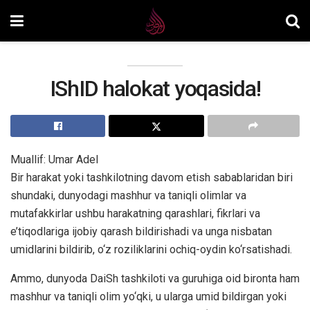
IShID halokat yoqasida!
Muallif: Umar Adel
Bir harakat yoki tashkilotning davom etish sabablaridan biri
shundaki, dunyodagi mashhur va taniqli olimlar va
mutafakkirlar ushbu harakatning qarashlari, fikrlari va
e’tiqodlariga ijobiy qarash bildirishadi va unga nisbatan
umidlarini bildirib, o‘z roziliklarini ochiq-oydin ko‘rsatishadi.
Ammo, dunyoda DaiSh tashkiloti va guruhiga oid bironta ham
mashhur va taniqli olim yo‘qki, u ularga umid bildirgan yoki