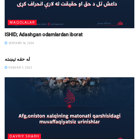
MAQOLALAR
ISHID; Adashgan odamlardan iborat
SENTABR 14, 2024
DINIY YOZUVLAR
له حقه تېښته
YANVAR 1, 2023
DAVRIY SHARH