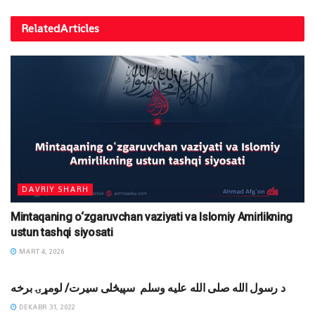
Related
Articles
DAVRIY SHARH
Mintaqaning o‘zgaruvchan vaziyati va Islomiy Amirlikning
ustun tashqi siyosati
MART 4, 2026
DINIY YOZUVLAR
د رسول الله صلی الله علیه وسلم سپيڅلى سيرت/ لومړۍ برخه
DEKABR 31, 2022