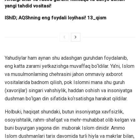
yangi tahdid vositasi!
IShID; AQShning eng foydali loyihasi! 13_qism
Yahudiylar ham aynan shu adashgan guruhdan foydalanib,
eng katta zararni yetkazishga muvaffaq bo‘ldilar. Ya’ni, Islom
va musulmonlarning chehrasini jahon ommaviy axborot
vositalarida badnom qilish, pok Islomni mana shu guruh
(xavorijlar) singari vahshiylik, haddan oshish va insoniyatga
dushman bo‘lgan din sifatida ko‘rsatishga harakat qildilar.
Holbuki, haqiqat shundaki, butun insoniyatga xavfsizlik,
osoyishtalik, rahm-shafqat va mehr-muhabbat olib kelgan va
buni buyurgan yagona din muborak Islom dinidir. Ammo
Islom dushmanlari tarix davomida turli hiyla va makrlar bilan,