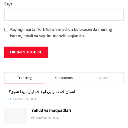
Sayt
Keyingi marta fikr bildirishim uchun bu brauzerda mening
ismim, email va saytim manzili saqlansin.
Trending
Comments
Latest
انسان څه ته وایي او د څه لپاره پیدا شوی؟
YANVAR 10, 2023
Yahud va maqsadlari
YANVAR 16, 2024