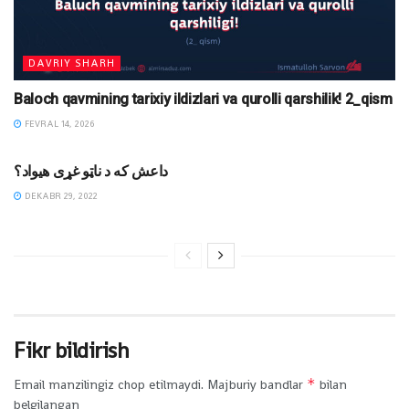
DAVRIY SHARH
Baloch qavmining tarixiy ildizlari va qurolli qarshilik! 2_qism
FEVRAL 14, 2026
MAQOLALAR
داعش که د ناټو غړی هیواد؟
DEKABR 29, 2022
Fikr bildirish
*
Email manzilingiz chop etilmaydi.
Majburiy bandlar
bilan
belgilangan