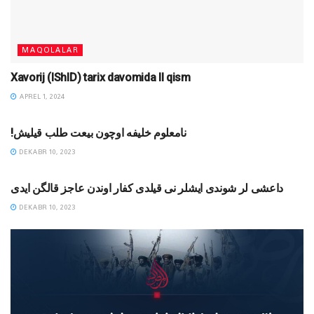
MAQOLALAR
Xavorij (IShID) tarix davomida II qism
APREL 1, 2024
MAQOLALAR
!نامعلوم خلیفه اوچون بیعت طلب قیلیش
DEKABR 10, 2023
MAQOLALAR
داعشی لر شوندی ایشلر نی قیلدی کفار اوندن عاجز قالگن ایدی
DEKABR 10, 2023