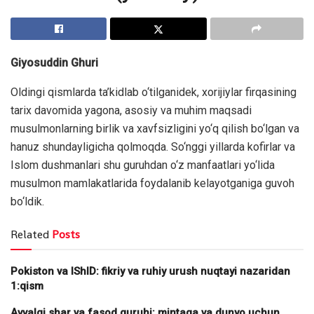
Giyosuddin Ghuri
Oldingi qismlarda ta’kidlab o‘tilganidek, xorijiylar firqasining
tarix davomida yagona, asosiy va muhim maqsadi
musulmonlarning birlik va xavfsizligini yo‘q qilish bo‘lgan va
hanuz shundayligicha qolmoqda. So‘nggi yillarda kofirlar va
Islom dushmanlari shu guruhdan o‘z manfaatlari yo‘lida
musulmon mamlakatlarida foydalanib kelayotganiga guvoh
bo‘ldik.
Related
Posts
Pokiston va IShID: fikriy va ruhiy urush nuqtayi nazaridan
1:qism
Avvalgi shar va fasod guruhi: mintaqa va dunyo uchun