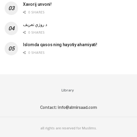
Xavorij unvoni!
0 SHARES
‌د روژې تعریف
0 SHARES
Islomda qasos ning hayotiy ahamiyati!
0 SHARES
Library
Contact: info@almirsaad.com
all rights are reserved for Muslims.