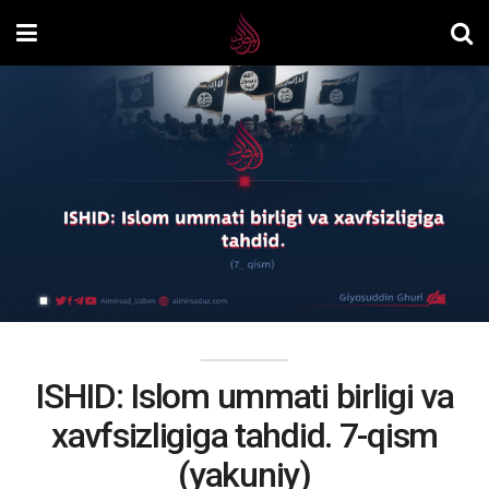
ISHID: Islom ummati birligi va
xavfsizligiga tahdid. 7-qism
(yakuniy)