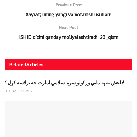
Previous Post
Xayrat; uning yangi va notanish usullari!
Next Post
ISHID o’zini qanday moliyalashtiradi! 29_qism
Related
Articles
DAVRIY SHARH
داعش ته په ماتې ورکولو سره اسلامي امارت څه ترلاسه کړل؟!
DEKABR 10, 2022