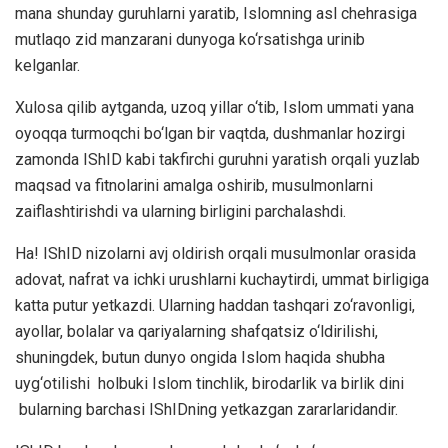
mana shunday guruhlarni yaratib, Islomning asl chehrasiga
mutlaqo zid manzarani dunyoga ko‘rsatishga urinib
kelganlar.
Xulosa qilib aytganda, uzoq yillar o‘tib, Islom ummati yana
oyoqqa turmoqchi bo‘lgan bir vaqtda, dushmanlar hozirgi
zamonda IShID kabi takfirchi guruhni yaratish orqali yuzlab
maqsad va fitnolarini amalga oshirib, musulmonlarni
zaiflashtirishdi va ularning birligini parchalashdi.
Ha! IShID nizolarni avj oldirish orqali musulmonlar orasida
adovat, nafrat va ichki urushlarni kuchaytirdi, ummat birligiga
katta putur yetkazdi. Ularning haddan tashqari zo‘ravonligi,
ayollar, bolalar va qariyalarning shafqatsiz o‘ldirilishi,
shuningdek, butun dunyo ongida Islom haqida shubha
uyg‘otilishi holbuki Islom tinchlik, birodarlik va birlik dini
bularning barchasi IShIDning yetkazgan zararlaridandir.