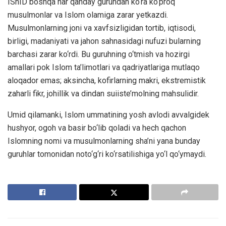
IShID boshqa har qanday guruhdan ko‘ra ko‘proq
musulmonlar va Islom olamiga zarar yetkazdi.
Musulmonlarning joni va xavfsizligidan tortib, iqtisodi,
birligi, madaniyati va jahon sahnasidagi nufuzi bularning
barchasi zarar ko‘rdi. Bu guruhning o‘tmish va hozirgi
amallari pok Islom ta’limotlari va qadriyatlariga mutlaqo
aloqador emas; aksincha, kofirlarning makri, ekstremistik
zaharli fikr, johillik va dindan suiiste’molning mahsulidir.
Umid qilamanki, Islom ummatining yosh avlodi avvalgidek
hushyor, ogoh va basir bo‘lib qoladi va hech qachon
Islomning nomi va musulmonlarning sha’ni yana bunday
guruhlar tomonidan noto‘g‘ri ko‘rsatilishiga yo‘l qo‘ymaydi.