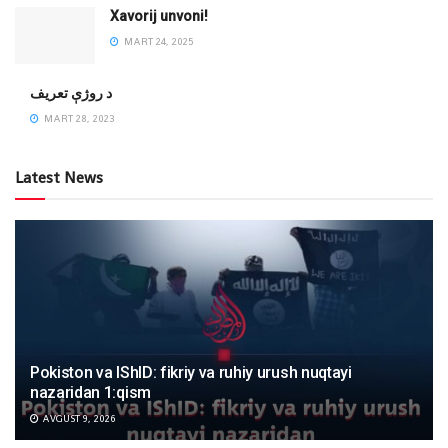
Xavorij unvoni!
MART 24, 2025
‌د روژې تعریف
MART 28, 2023
Latest News
Pokiston va IShID: fikriy va ruhiy urush nuqtayi
nazaridan 1:qism
AVGUST 9, 2026