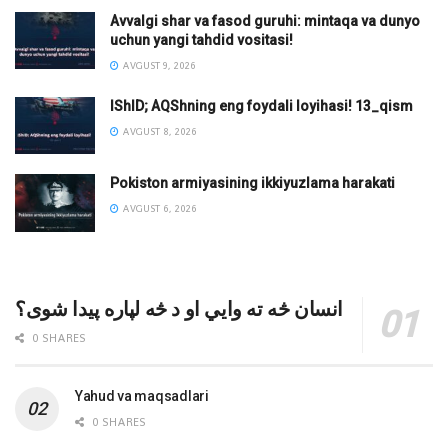
Avvalgi shar va fasod guruhi: mintaqa va dunyo
uchun yangi tahdid vositasi!
AVGUST 9, 2026
IShID; AQShning eng foydali loyihasi! 13_qism
AVGUST 8, 2026
Pokiston armiyasining ikkiyuzlama harakati
AVGUST 6, 2026
انسان څه ته وایي او د څه لپاره پیدا شوی؟
0 SHARES
Yahud va maqsadlari
0 SHARES