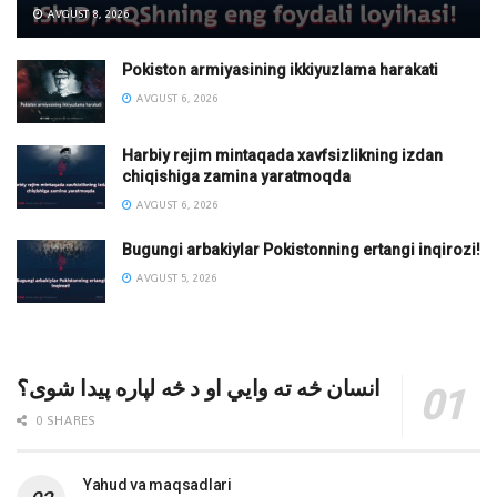
AVGUST 8, 2026
Pokiston armiyasining ikkiyuzlama harakati
AVGUST 6, 2026
Harbiy rejim mintaqada xavfsizlikning izdan
chiqishiga zamina yaratmoqda
AVGUST 6, 2026
Bugungi arbakiylar Pokistonning ertangi inqirozi!
AVGUST 5, 2026
انسان څه ته وایي او د څه لپاره پیدا شوی؟
0 SHARES
Yahud va maqsadlari