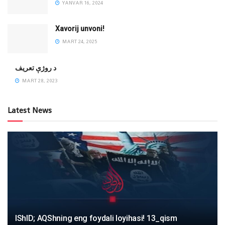
YANVAR 16, 2024
Xavorij unvoni!
MART 24, 2025
‌د روژې تعریف
MART 28, 2023
Latest News
IShID; AQShning eng foydali loyihasi! 13_qism