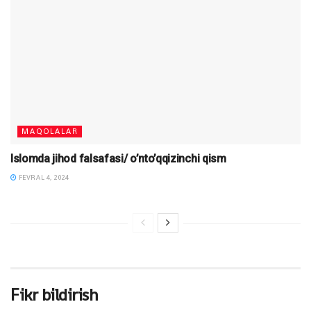
MAQOLALAR
Islomda jihod falsafasi/ o’nto’qqizinchi qism
FEVRAL 4, 2024
Fikr bildirish