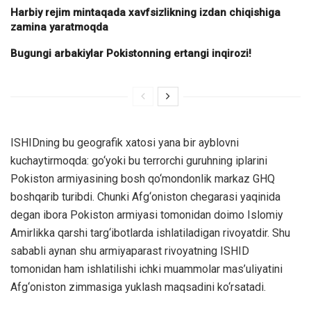
Harbiy rejim mintaqada xavfsizlikning izdan chiqishiga
zamina yaratmoqda
Bugungi arbakiylar Pokistonning ertangi inqirozi!
ISHIDning bu geografik xatosi yana bir ayblovni
kuchaytirmoqda: go‘yoki bu terrorchi guruhning iplarini
Pokiston armiyasining bosh qo‘mondonlik markaz GHQ
boshqarib turibdi. Chunki Afg‘oniston chegarasi yaqinida
degan ibora Pokiston armiyasi tomonidan doimo Islomiy
Amirlikka qarshi targ‘ibotlarda ishlatiladigan rivoyatdir. Shu
sababli aynan shu armiyaparast rivoyatning ISHID
tomonidan ham ishlatilishi ichki muammolar mas’uliyatini
Afg‘oniston zimmasiga yuklash maqsadini ko‘rsatadi.