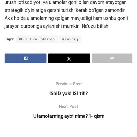
urush iqtisodiyoti va ulamolar qoni bilan davom etayotgan
strategik o‘yinlariga qarshi turishi kerak bo‘lgan zamondir.
Aks holda ulamolarning qolgan mavjudligi ham ushbu qonli
jarayon qurboniga aylanishi mumkin. Na’uzu billah!
Tags:
#ISHID va Pokiston
#Xavorij
Previous Post
IShID yoki ISI tili?
Next Post
Ulamolarning aybi nima? 1- qism