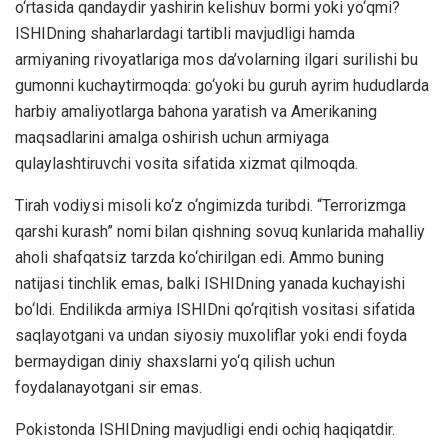
o‘rtasida qandaydir yashirin kelishuv bormi yoki yo‘qmi?
ISHIDning shaharlardagi tartibli mavjudligi hamda
armiyaning rivoyatlariga mos da’volarning ilgari surilishi bu
gumonni kuchaytirmoqda: go‘yoki bu guruh ayrim hududlarda
harbiy amaliyotlarga bahona yaratish va Amerikaning
maqsadlarini amalga oshirish uchun armiyaga
qulaylashtiruvchi vosita sifatida xizmat qilmoqda.
Tirah vodiysi misoli ko‘z o‘ngimizda turibdi. “Terrorizmga
qarshi kurash” nomi bilan qishning sovuq kunlarida mahalliy
aholi shafqatsiz tarzda ko‘chirilgan edi. Ammo buning
natijasi tinchlik emas, balki ISHIDning yanada kuchayishi
bo‘ldi. Endilikda armiya ISHIDni qo‘rqitish vositasi sifatida
saqlayotgani va undan siyosiy muxoliflar yoki endi foyda
bermaydigan diniy shaxslarni yo‘q qilish uchun
foydalanayotgani sir emas.
Pokistonda ISHIDning mavjudligi endi ochiq haqiqatdir.