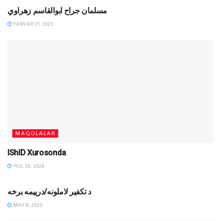
مسلمان جراح ابوالقاسم زهراوي
YANVAR 21, 2023
MAQOLALAR
IShID Xurosonda
IYUL 30, 2024
DINIY YOZUVLAR
د تکفیر لاملونه/درېیمه برخه
MAY 8, 2023