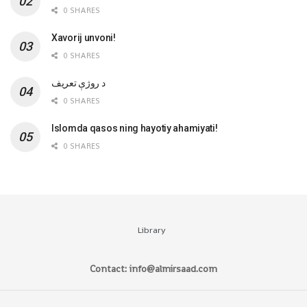
0 SHARES
Xavorij unvoni!
0 SHARES
‌د روژې تعریف
0 SHARES
Islomda qasos ning hayotiy ahamiyati!
0 SHARES
Library
Contact: info@almirsaad.com