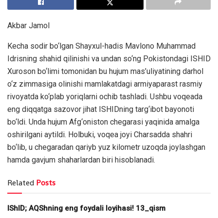
Akbar Jamol
Kecha sodir bo‘lgan Shayxul-hadis Mavlono Muhammad
Idrisning shahid qilinishi va undan so‘ng Pokistondagi ISHID
Xuroson bo‘limi tomonidan bu hujum mas’uliyatining darhol
o‘z zimmasiga olinishi mamlakatdagi armiyaparast rasmiy
rivoyatda ko‘plab yoriqlarni ochib tashladi. Ushbu voqeada
eng diqqatga sazovor jihat ISHIDning targ‘ibot bayonoti
bo‘ldi. Unda hujum Afg‘oniston chegarasi yaqinida amalga
oshirilgani aytildi. Holbuki, voqea joyi Charsadda shahri
bo‘lib, u chegaradan qariyb yuz kilometr uzoqda joylashgan
hamda gavjum shaharlardan biri hisoblanadi.
Related
Posts
IShID; AQShning eng foydali loyihasi! 13_qism