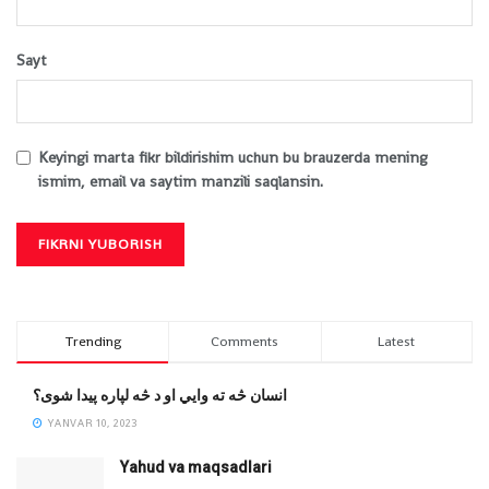
Sayt
Keyingi marta fikr bildirishim uchun bu brauzerda mening
ismim, email va saytim manzili saqlansin.
Trending
Comments
Latest
انسان څه ته وایي او د څه لپاره پیدا شوی؟
YANVAR 10, 2023
Yahud va maqsadlari