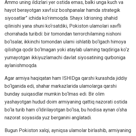
Ammo uning ildizlari yer ostida emas, balki unga kuch va
hayot berayotgan xavfsiz boshpanalar hamda strategik
siyosatlar” ichida ko‘rinmoqda. Shayx Idrisning shahid
qilinishi yana shuni ko‘rsatdiki, Pokiston ulamolari xavfli
chorrahada turibdi: bir tomondan terrorchilarning nishoni
bo‘lsalar, ikkinchi tomondan ularni ishlatib bo‘lgach himoya
qilishga qodir bo‘lmagan yoki ataylab ularning taqdiriga ko‘z
yumayotgan ikkiyuzlamachi davlat siyosatining qurboniga
aylanishmoqda.
Agar armiya haqiqatan ham ISHIDga qarshi kurashda jiddiy
bo‘lganida edi, shahar markazlarida ulamolarga qarshi
bunday suiqasdlar mumkin bo‘lmas edi. Bir olim
yashayotgan hudud doim armiyaning qattiq nazorati ostida
bo‘la turib ham o‘ldirilayotgan bo‘lsa, bu hodisa aynan o‘sha
nazorat soyasida yuz berganini anglatadi.
Bugun Pokiston xalqi, ayniqsa ulamolar birlashib, armiyaning