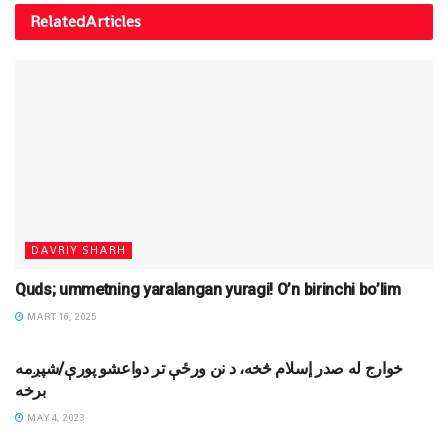
Related
Articles
DAVRIY SHARH
Quds; ummetning yaralangan yuragi! O’n birinchi bo’lim
MART 16, 2025
MAQOLALAR
خوارج له صدر إسلام څخه، د نن ورځې تر دواعشو پورې/شپږمه
برخه
MAY 4, 2023
DINIY YOZUVLAR