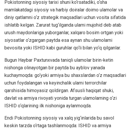
Pokistonning siyosiy tarixi shuni ko‘rsatadiki, o‘sha
mamlakatdagi siyosiy va harbiy doiralar doimo ulamolar va
diniy qatlamni o‘z strategik maqsadlari uchun vosita sifatida
ishlatib kelgan. Zarurat tug‘ilganda ularni mujohid deb atab
urush maydonlariga yuborganlar, xalqaro bosim ortgan yoki
siyosatlar o‘zgargan paytda esa aynan shu ulamolarni
bevosita yoki ISHID kabi guruhlar qo‘li bilan yo‘q qilganlar.
Bugun Haybar Paxtunxvada taniqli ulamolar birin-ketin
nishonga olinayotgan bir paytda bu ayblov yanada
kuchaymoqda: go‘yoki armiya bu shaxslardan o‘z maqsadlari
uchun foydalangan va keyinchalik ularni terrorchilar
qarshisida himoyasiz qoldirgan. Afsusli haqiqat shuki,
davlat va armiya rivoyati yonida turgan ulamolarning o‘zi
ISHID o‘qlarining ilk nishoniga aylanmoqda.
Endi Pokistonning siyosiy va xalq yig‘inlarida bu savol
keskin tarzda o‘rtaga tashlanmoqda: ISHID va armiya