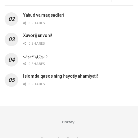
Yahud va maqsadlari
0 SHARES
Xavorij unvoni!
0 SHARES
‌د روژې تعریف
0 SHARES
Islomda qasos ning hayotiy ahamiyati!
0 SHARES
Library