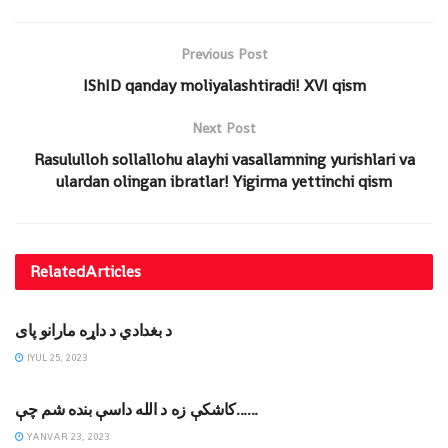
Previous Post
IShID qanday moliyalashtiradi! XVI qism
Next Post
Rasululloh sollallohu alayhi vasallamning yurishlari va
ulardan olingan ibratlar! Yigirma yettinchi qism
Related
Articles
MAQOLALAR
د بغدادي د داړه مارانو پای
IYUL 25, 2023
DINIY YOZUVLAR
کاشکې زه د الله داسې بنده شم چې……
YANVAR 23, 2023