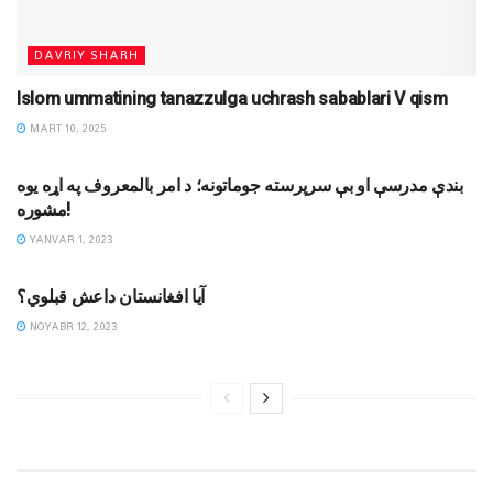
DAVRIY SHARH
Islom ummatining tanazzulga uchrash sabablari V qism
MART 10, 2025
DINIY YOZUVLAR
بندې مدرسې او بې سرپرسته جوماتونه؛ د امر بالمعروف په اړه يوه
مشوره!
YANVAR 1, 2023
MAQOLALAR
آيا افغانستان داعش قبلوي؟
NOYABR 12, 2023