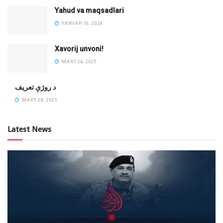
Yahud va maqsadlari
YANVAR 16, 2024
Xavorij unvoni!
MART 24, 2025
‌د روژې تعریف
MART 28, 2023
Latest News