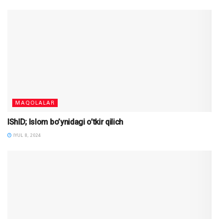
MAQOLALAR
IShID; Islom bo’ynidagi o’tkir qilich
IYUL 8, 2024