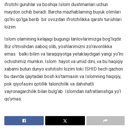
ifrotchi guruhlar va boshqa Islom dushmanlari uchun
maydon ochib beradi. Barcha mazhablarning buyuk olimlari
qo‘lni qo‘lga berib bir ovozdan ifrotchilikka qarshi turishlari
lozim.
Islom olamining kelajagi bugungi tanlovlarimizga bog‘liqdir.
Biz o‘tmishdan saboq olib, yoshlarimizni zo‘ravonlikka
emas balki bilim va taraqqiyotga yetaklaydigan yangi yo‘lni
ochishimiz mumkin. Islom hayot va umid dini, va bu haqiqiy
xabarni butun dunyo eshitishi lozim toki ISHID hech qachon
bu davrda qaytadan bosh ko‘tarmasin va Islomning haqiqiy,
pok qiyofasini qotillik talonchilik va dahshatli
vayronagarchilik bilan bulg‘ab Islomdan nafratlanishga yo‘l
qo‘ymas.