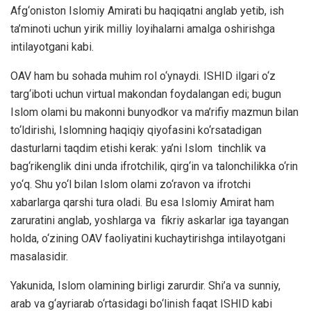
Afg‘oniston Islomiy Amirati bu haqiqatni anglab yetib, ish
ta’minoti uchun yirik milliy loyihalarni amalga oshirishga
intilayotgani kabi.
OAV ham bu sohada muhim rol o‘ynaydi. ISHID ilgari o‘z
targ‘iboti uchun virtual makondan foydalangan edi; bugun
Islom olami bu makonni bunyodkor va ma’rifiy mazmun bilan
to‘ldirishi, Islomning haqiqiy qiyofasini ko‘rsatadigan
dasturlarni taqdim etishi kerak: ya’ni Islom tinchlik va
bag‘rikenglik dini unda ifrotchilik, qirg‘in va talonchilikka o‘rin
yo‘q. Shu yo‘l bilan Islom olami zo‘ravon va ifrotchi
xabarlarga qarshi tura oladi. Bu esa Islomiy Amirat ham
zaruratini anglab, yoshlarga va fikriy askarlar iga tayangan
holda, o‘zining OAV faoliyatini kuchaytirishga intilayotgani
masalasidir.
Yakunida, Islom olamining birligi zarurdir. Shi’a va sunniy,
arab va g‘ayriarab o‘rtasidagi bo‘linish faqat ISHID kabi