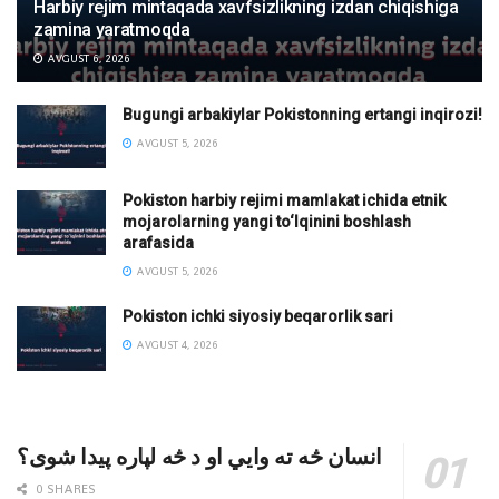
Harbiy rejim mintaqada xavfsizlikning izdan chiqishiga
zamina yaratmoqda
AVGUST 6, 2026
Bugungi arbakiylar Pokistonning ertangi inqirozi!
AVGUST 5, 2026
Pokiston harbiy rejimi mamlakat ichida etnik
mojarolarning yangi to‘lqinini boshlash
arafasida
AVGUST 5, 2026
Pokiston ichki siyosiy beqarorlik sari
AVGUST 4, 2026
انسان څه ته وایي او د څه لپاره پیدا شوی؟
0 SHARES