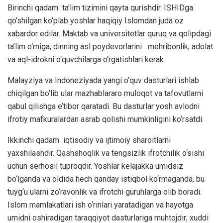
Birinchi qadam ta’lim tizimini qayta qurishdir. ISHIDga
qo‘shilgan ko‘plab yoshlar haqiqiy Islomdan juda oz
xabardor edilar. Maktab va universitetlar quruq va qolipdagi
ta’lim o‘rniga, dinning asl poydevorlarini mehribonlik, adolat
va aql-idrokni o‘quvchilarga o‘rgatishlari kerak.
Malayziya va Indoneziyada yangi o‘quv dasturlari ishlab
chiqilgan bo‘lib ular mazhablararo muloqot va tafovutlarni
qabul qilishga e’tibor qaratadi. Bu dasturlar yosh avlodni
ifrotiy mafkuralardan asrab qolishi mumkinligini ko‘rsatdi.
Ikkinchi qadam iqtisodiy va ijtimoiy sharoitlarni
yaxshilashdir. Qashshoqlik va tengsizlik ifrotchilik o‘sishi
uchun serhosil tuproqdir. Yoshlar kelajakka umidsiz
bo‘lganda va oldida hech qanday istiqbol ko‘rmaganda, bu
tuyg‘u ularni zo‘ravonlik va ifrotchi guruhlarga olib boradi.
Islom mamlakatlari ish o‘rinlari yaratadigan va hayotga
umidni oshiradigan taraqqiyot dasturlariga muhtojdir; xuddi