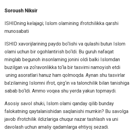
Soroush Niksir
ISHIDning kelajagi; Islom olamining ifrotchilikka qarshi
munosabati
ISHID xavorijlarining paydo bo‘lishi va qulashi butun Islom
olami uchun bir ogohlantirish bo‘ldi. Bu guruh nafaqat
minglab begunoh insonlarning jonini oldi balki Islomdan
buzilgan va zo‘ravonlikka to‘la bir tasvirni namoyish etdi
uning asoratlari hanuz ham qolmoqda. Aynan shu tasvirlar
ba’zilarning Islomni ifrot, qirg‘in va talonchilik bilan tanishiga
sabab bo‘ldi. Ammo voqea shu yerda yakun topmaydi.
Asosiy savol shuki, Islom olami qanday qilib bunday
falokatning qaytalanishidan saqlanishi mumkin? Bu savolga
javob ifrotchilik ildizlariga chuqur nazar tashlash va uni
davolash uchun amaliy qadamlarga ehtiyoj sezadi.