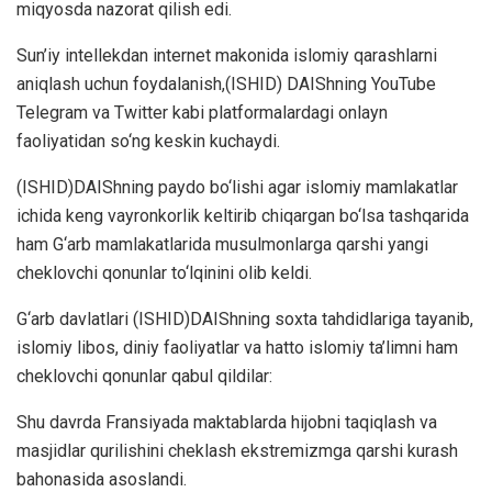
miqyosda nazorat qilish edi.
Sun’iy intellekdan internet makonida islomiy qarashlarni
aniqlash uchun foydalanish,(ISHID) DAIShning YouTube
Telegram va Twitter kabi platformalardagi onlayn
faoliyatidan so‘ng keskin kuchaydi.
(ISHID)DAIShning paydo bo‘lishi agar islomiy mamlakatlar
ichida keng vayronkorlik keltirib chiqargan bo‘lsa tashqarida
ham G‘arb mamlakatlarida musulmonlarga qarshi yangi
cheklovchi qonunlar to‘lqinini olib keldi.
G‘arb davlatlari (ISHID)DAIShning soxta tahdidlariga tayanib,
islomiy libos, diniy faoliyatlar va hatto islomiy ta’limni ham
cheklovchi qonunlar qabul qildilar:
Shu davrda Fransiyada maktablarda hijobni taqiqlash va
masjidlar qurilishini cheklash ekstremizmga qarshi kurash
bahonasida asoslandi.