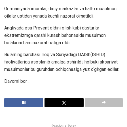
Germaniyada imomlar, diniy markazlar va hatto musulmon
oilalar ustidan yanada kuchli nazorat o‘rnatildi.
Angliyada esa Prevent oldini olish kabi dasturlar
ekstremizmga qarshi kurash bahonasida musulmon
bolalarini ham nazorat ostiga oldi.
Bularning barchasi Iroq va Suriyadagi DAISh(ISHID)
faoliyatlariga asoslanib amalga oshirildi, holbuki aksariyat
musulmonlar bu guruhdan ochiqchasiga yuz o‘girgan edilar.
Davomi bor…
Previous Post