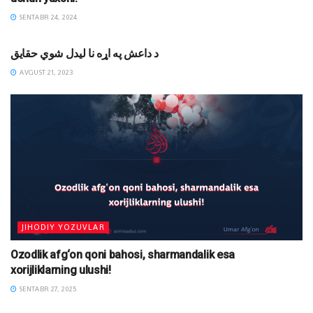
SENTABR 24, 2024
MAQOLALAR
د داعش په اړه نا لیدل شوي حقايق
AVGUST 21, 2023
JIHODIY YOZUVLAR
Ozodlik afg‘on qoni bahosi, sharmandalik esa
xorijliklarning ulushi!
SENTABR 27, 2025
MAQOLALAR