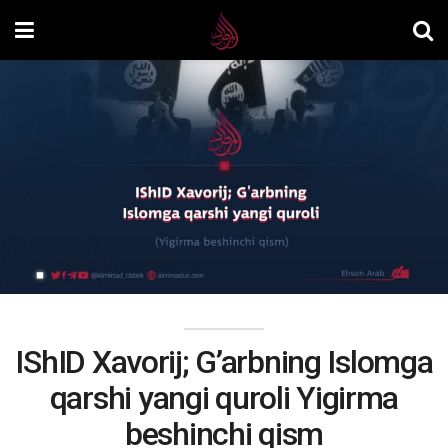
IShID Xavorij; G’arbning Islomga
qarshi yangi quroli Yigirma
beshinchi qism