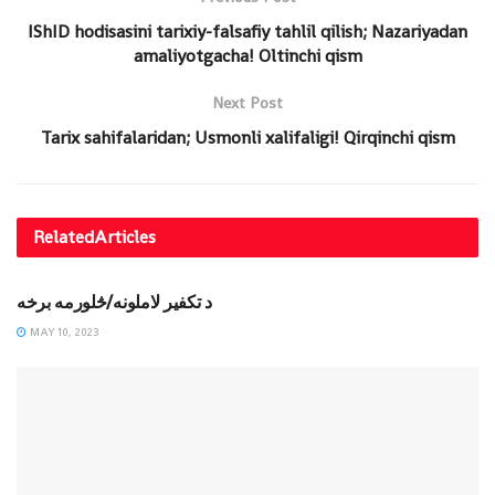
IShID hodisasini tarixiy-falsafiy tahlil qilish; Nazariyadan
amaliyotgacha! Oltinchi qism
Next Post
Tarix sahifalaridan; Usmonli xalifaligi! Qirqinchi qism
Related
Articles
DINIY YOZUVLAR
د تکفیر لاملونه/څلورمه برخه
MAY 10, 2023