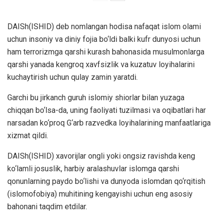
DAISh(ISHID) deb nomlangan hodisa nafaqat islom olami
uchun insoniy va diniy fojia bo‘ldi balki kufr dunyosi uchun
ham terrorizmga qarshi kurash bahonasida musulmonlarga
qarshi yanada kengroq xavfsizlik va kuzatuv loyihalarini
kuchaytirish uchun qulay zamin yaratdi.
Garchi bu jirkanch guruh islomiy shiorlar bilan yuzaga
chiqqan bo‘lsa-da, uning faoliyati tuzilmasi va oqibatlari har
narsadan ko‘proq G‘arb razvedka loyihalarining manfaatlariga
xizmat qildi.
DAISh(ISHID) xavorijlar ongli yoki ongsiz ravishda keng
ko‘lamli josuslik, harbiy aralashuvlar islomga qarshi
qonunlarning paydo bo‘lishi va dunyoda islomdan qo‘rqitish
(islomofobiya) muhitining kengayishi uchun eng asosiy
bahonani taqdim etdilar.