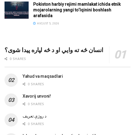
Pokiston harbiy rejimi mamlakat ichida etnik
mojarolarning yangi to‘lqinini boshlash
arafasida
AVGUST 5, 2026
انسان څه ته وایي او د څه لپاره پیدا شوی؟
0 SHARES
Yahud va maqsadlari
0 SHARES
Xavorij unvoni!
0 SHARES
‌د روژې تعریف
0 SHARES