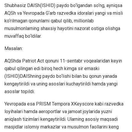
Shubhasiz DAISh(ISHID) paydo bo‘lgandan so‘ng, ayniqsa
AQSh va Yevropada G‘arb razvedka idoralari yangi va misli
ko‘rilmagan qonunlarni qabul qilib, millionlab
musulmonlarning shaxsiy hayotini nazorat ostiga olishga
muvaffaq bo‘ldilar.
Masalan:
AQShda Patriot Act qonuni 11-sentabr voqealaridan keyin
qabul qilingan edi biroq hech kimga sir emaski
(ISHID)DAIShning paydo bo‘lishi bilan bu qonun yanada
kengaytirildi va uning asoslari kuchaytirildi hamda yangi
asoslar topildi.
Yevropada esa PRISM Tempora XKeyscore kabi razvedka
loyihalari hamda aeroportlar va jamoat joylarida yuzni
aniqlash tizimlari kengaytirildi. Ularning asosiy maqsadi
masjidlar islomiy markazlar va musulmon faollarini keng