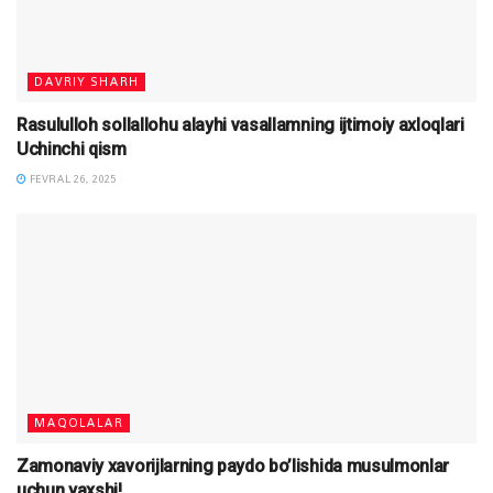
DAVRIY SHARH
Rasululloh sollallohu alayhi vasallamning ijtimoiy axloqlari
Uchinchi qism
FEVRAL 26, 2025
MAQOLALAR
Zamonaviy xavorijlarning paydo bo’lishida musulmonlar
uchun yaxshi!