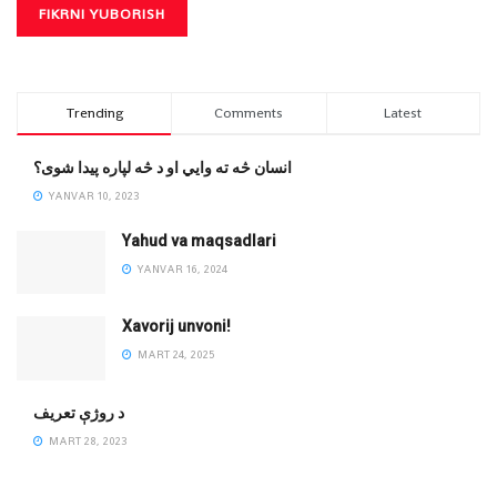
Trending
Comments
Latest
انسان څه ته وایي او د څه لپاره پیدا شوی؟
YANVAR 10, 2023
Yahud va maqsadlari
YANVAR 16, 2024
Xavorij unvoni!
MART 24, 2025
‌د روژې تعریف
MART 28, 2023