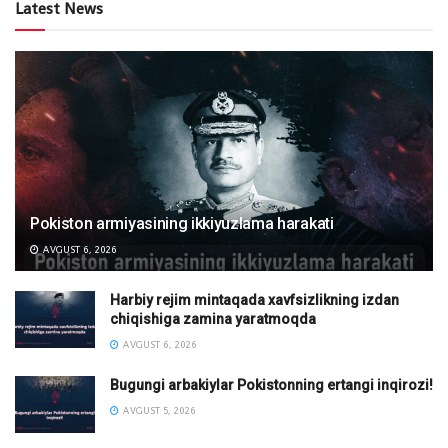
Latest News
Pokiston armiyasining ikkiyuzlama harakati
AVGUST 6, 2026
Harbiy rejim mintaqada xavfsizlikning izdan
chiqishiga zamina yaratmoqda
AVGUST 6, 2026
Bugungi arbakiylar Pokistonning ertangi inqirozi!
AVGUST 5, 2026