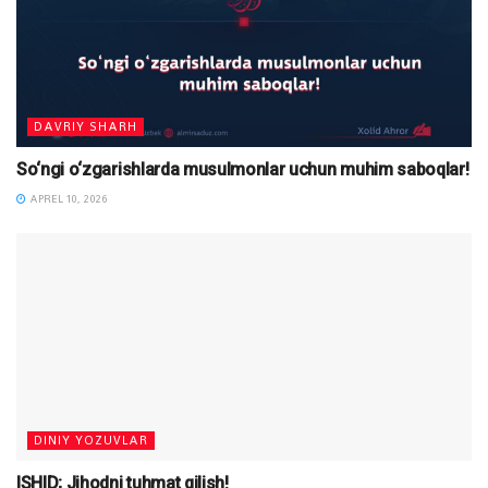
DAVRIY SHARH
So‘ngi o‘zgarishlarda musulmonlar uchun muhim saboqlar!
APREL 10, 2026
DINIY YOZUVLAR
ISHID; Jihodni tuhmat qilish!