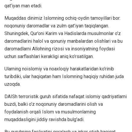
qat’iyan man etadi.
Muqaddas dinimiz Islomning ochiq-oydin tamoyillari bor:
noqonuniy daromadlar va zulm qat’iyan taqiqlangan.
Shuningdek, Qur’oni Karim va Hadislarda musulmonlar o’z
daromadlarini halol va qonuniy manbalardan olishlari va bu
daromadlarni Allohning rizosi va insoniyatning foydasi
uchun sarflashlari kerakligi aniq ko’rsatilgan.
Ularning noislomiy va noaxloqiy harakatlaridan ko’rinib
turibdiki, ular haqiqatan ham Islomning haqiqiy ruhidan juda
uzoqda.
DAISh terroristik guruh sifatida nafaqat islomiy qadriyatlarni
buzdi, balki o’z noqonuniy daromadlarini olish va
foydalanish orqali Islom va musulmonlarning
muqaddasligini jiddiy ravishda bulg’adi.
Bu guruhning faoliyatini qoralash va inkor etish haqiqat,