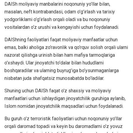
DAISh moliyaviy manbalarini noqonuniy yo’llar bilan,
masalan, neft kontrabandasi, odam o’g’irlash va tarixiy
yodgorliklarni o’g’irlash orqali oladi va bu noqonuniy
vositalardan o’z urushi va kengayishi uchun foydalanadi.
DAIShning faoliyatlari faqat moliyaviy manfaatlar uchun
emas, balki aholiga zo’ravonlik va qo’rquv solish orqali ularni
nazorat qilishga urinish bilan ham mafiya tarmoqlariga
o’xshaydi. Ular jinoyatchi to’dalar bilan hududlarni
boshqaradilar va ularning buyrug’iga bo’ysunmaganlarga
nisbatan juda shafqatsiz munosabatda bo’ladilar.
Shuning uchun DAISh faqat o’z shaxsiy va moliyaviy
manfaatlari uchun ishlaydigan jinoyatchilik guruhiga aylanib,
Islom nomidan jinoyatchilik maqsadlari uchun foydalanadi.
Bu guruh o’z terroristik faoliyatlari uchun noqonuniy yo’llar
orqali daromad topadi va keyin bu daromadlarni o’z yovuz