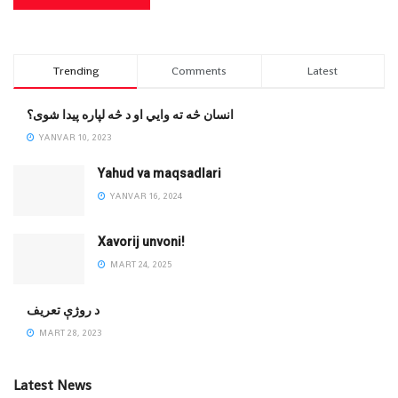
Trending
Comments
Latest
انسان څه ته وایي او د څه لپاره پیدا شوی؟
YANVAR 10, 2023
Yahud va maqsadlari
YANVAR 16, 2024
Xavorij unvoni!
MART 24, 2025
‌د روژې تعریف
MART 28, 2023
Latest News