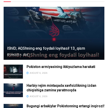
IShID; AQShning eng foydali loyihasi! 13_qism
AVGUST 8, 2026
Pokiston armiyasining ikkiyuzlama harakati
AVGUST 6, 2026
Harbiy rejim mintaqada xavfsizlikning izdan
chiqishiga zamina yaratmoqda
AVGUST 6, 2026
Bugungi arbakiylar Pokistonning ertangi inqirozi!