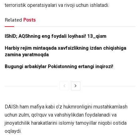
terroristik operatsiyalari va rivoji uchun ishlatadi.
Related
Posts
IShID; AQShning eng foydali loyihasi! 13_qism
Harbiy rejim mintaqada xavfsizlikning izdan chiqishiga
zamina yaratmoqda
Bugungi arbakiylar Pokistonning ertangi inqirozi!
DAISh ham mafiya kabi o’z hukmronligini mustahkamlash
uchun zulm, qo’rquv va vahshiylikdan foydalanadi va
jinoyatchilik harakatlarini islomiy tamoyillar niqobi ostida
oqlaydi.