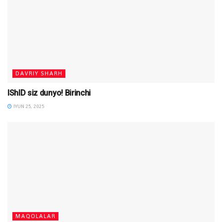
DAVRIY SHARH
IShID siz dunyo! Birinchi
IYUN 25, 2025
MAQOLALAR