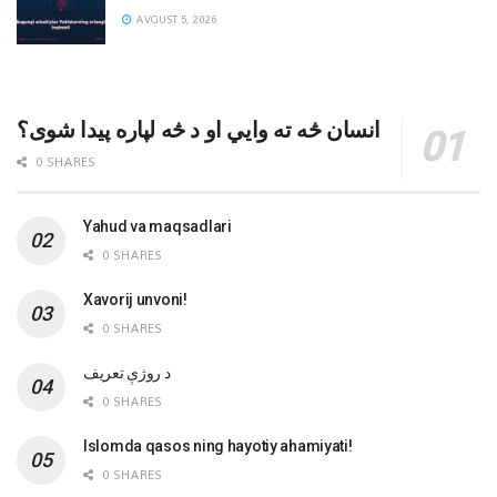
AVGUST 5, 2026
انسان څه ته وایي او د څه لپاره پیدا شوی؟
0 SHARES
Yahud va maqsadlari
0 SHARES
Xavorij unvoni!
0 SHARES
‌د روژې تعریف
0 SHARES
Islomda qasos ning hayotiy ahamiyati!
0 SHARES