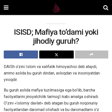
ISISD; Mafiya to’dami yoki
jihodiy guruh?
DAISh o’zini Islom va xalifalik himoyachisi deb ataydi,
ammo aslida bu guruh dindan, axloqdan va insoniyatdan
yiroqdir.
Bu guruh aslida mafiya tuzilmasiga ega bo’lib, barcha
faoliyatlarini jinoyatchilik tarmog’i kabi amalga oshiradi.
O’zini «Islomiy davlat» deb atagan bu guruh noqonuniy
faoliyatlaridan daromad olishadi va bu daromadlarni o’z