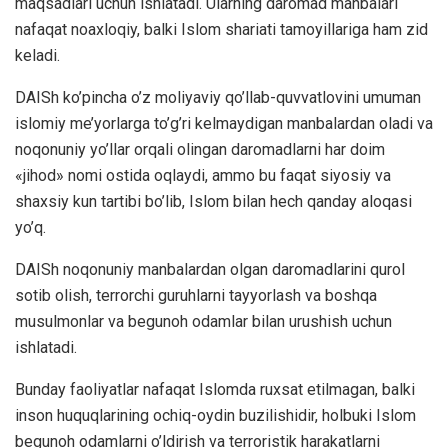
maqsadlari uchun ishlatadi. Ularning daromad manbalari
nafaqat noaxloqiy, balki Islom shariati tamoyillariga ham zid
keladi.
DAISh ko’pincha o’z moliyaviy qo’llab-quvvatlovini umuman
islomiy me’yorlarga to’g’ri kelmaydigan manbalardan oladi va
noqonuniy yo’llar orqali olingan daromadlarni har doim
«jihod» nomi ostida oqlaydi, ammo bu faqat siyosiy va
shaxsiy kun tartibi bo’lib, Islom bilan hech qanday aloqasi
yo’q.
DAISh noqonuniy manbalardan olgan daromadlarini qurol
sotib olish, terrorchi guruhlarni tayyorlash va boshqa
musulmonlar va begunoh odamlar bilan urushish uchun
ishlatadi.
Bunday faoliyatlar nafaqat Islomda ruxsat etilmagan, balki
inson huquqlarining ochiq-oydin buzilishidir, holbuki Islom
begunoh odamlarni o’ldirish va terroristik harakatlarni