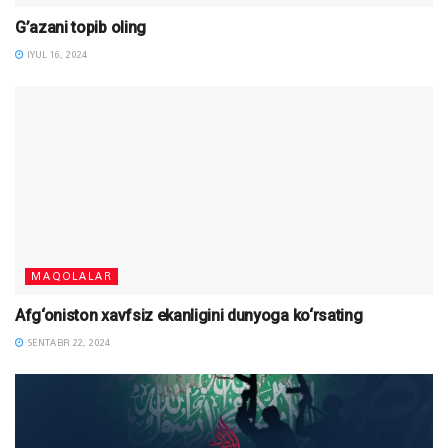
G’azani topib oling
IYUL 16, 2024
MAQOLALAR
Afg‘oniston xavfsiz ekanligini dunyoga ko‘rsating
SENTABR 22, 2024