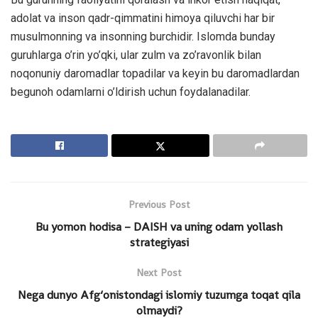
adolat va inson qadr-qimmatini himoya qiluvchi har bir
musulmonning va insonning burchidir. Islomda bunday
guruhlarga o’rin yo’qki, ular zulm va zo’ravonlik bilan
noqonuniy daromadlar topadilar va keyin bu daromadlardan
begunoh odamlarni o’ldirish uchun foydalanadilar.
Previous Post
Bu yomon hodisa – DAISH va uning odam yollash
strategiyasi
Next Post
Nega dunyo Afg‘onistondagi islomiy tuzumga toqat qila
olmaydi?