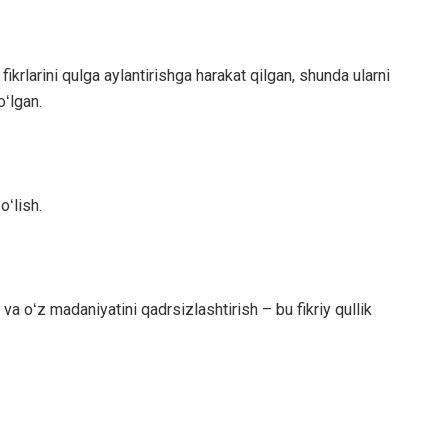
ikrlarini qulga aylantirishga harakat qilgan, shunda ularni
oʻlgan.
oʻlish.
va oʻz madaniyatini qadrsizlashtirish – bu fikriy qullik