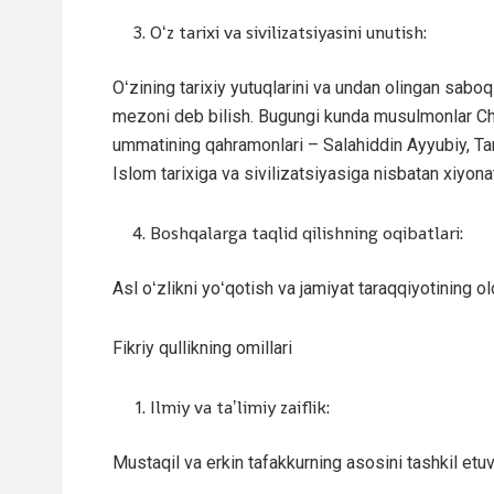
Oʻz tarixi va sivilizatsiyasini unutish:
Oʻzining tarixiy yutuqlarini va undan olingan saboq
mezoni deb bilish. Bugungi kunda musulmonlar Chin
ummatining qahramonlari – Salahiddin Ayyubiy, T
Islom tarixiga va sivilizatsiyasiga nisbatan xiyo
Boshqalarga taqlid qilishning oqibatlari:
Asl oʻzlikni yoʻqotish va jamiyat taraqqiyotining old
Fikriy qullikning omillari
Ilmiy va taʼlimiy zaiflik:
Mustaqil va erkin tafakkurning asosini tashkil etuv