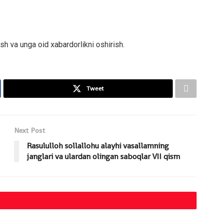
ilish va unga oid xabardorlikni oshirish.
Tweet
Next Post
Rasululloh sollallohu alayhi vasallamning
janglari va ulardan olingan saboqlar VII qism
MAQOLALAR