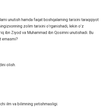
larni unutish hamda faqat boshqalarning tarixini taraqqiyot
gizxonning zolim tarixini oʻrganishadi, lekin oʻz
ariq ibn Ziyod va Muhammad ibn Qosimni unutishadi. Bu
nat emasmi?
ini olish.
chi ilm va bilimning yetishmasligi.