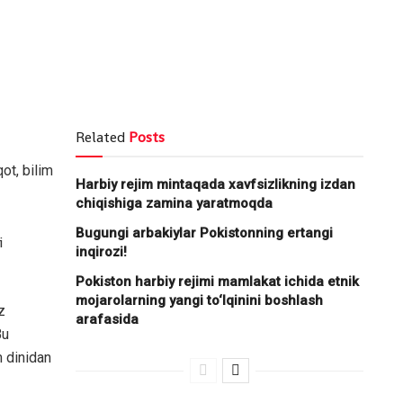
Related
Posts
ot, bilim
Harbiy rejim mintaqada xavfsizlikning izdan
chiqishiga zamina yaratmoqda
Bugungi arbakiylar Pokistonning ertangi
i
inqirozi!
Pokiston harbiy rejimi mamlakat ichida etnik
mojarolarning yangi to‘lqinini boshlash
z
arafasida
Bu
m dinidan