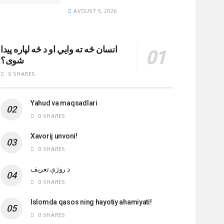
AVGUST 5, 2026
انسان څه ته وایي او د څه لپاره پیدا
شوی؟
0 SHARES
Yahud va maqsadlari
0 SHARES
Xavorij unvoni!
0 SHARES
‌د روژې تعریف
0 SHARES
Islomda qasos ning hayotiy ahamiyati!
0 SHARES