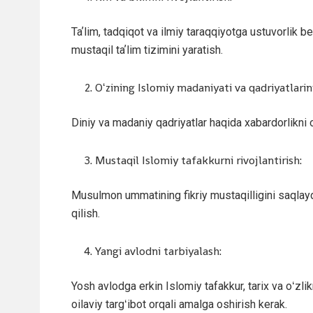
Taʼlim, tadqiqot va ilmiy taraqqiyotga ustuvorlik 
mustaqil taʼlim tizimini yaratish.
Oʻzining Islomiy madaniyati va qadriyatlarini
Diniy va madaniy qadriyatlar haqida xabardorlikni o
Mustaqil Islomiy tafakkurni rivojlantirish:
Musulmon ummatining fikriy mustaqilligini saqlayd
qilish.
Yangi avlodni tarbiyalash:
Yosh avlodga erkin Islomiy tafakkur, tarix va oʻzli
oilaviy targʻibot orqali amalga oshirish kerak.