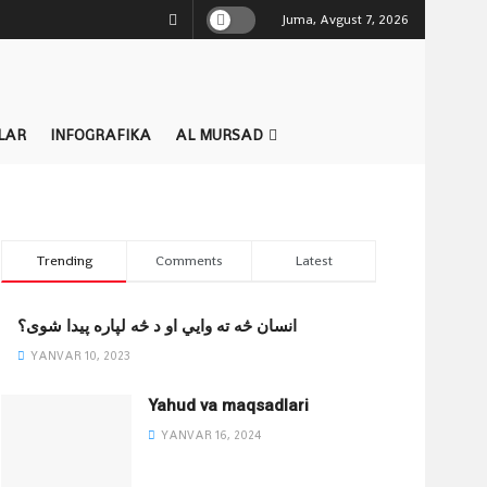
Juma, Avgust 7, 2026
LAR
INFOGRAFIKA
AL MURSAD
Trending
Comments
Latest
انسان څه ته وایي او د څه لپاره پیدا شوی؟
YANVAR 10, 2023
Yahud va maqsadlari
YANVAR 16, 2024