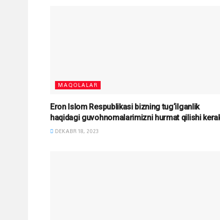
MAQOLALAR
Eron Islom Respublikasi bizning tug‘ilganlik
haqidagi guvohnomalarimizni hurmat qilishi kera
DEKABR 18, 2023