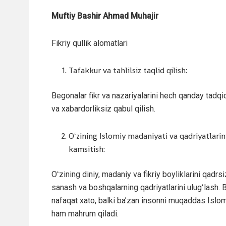
Muftiy Bashir Ahmad Muhajir
Fikriy qullik alomatlari
Tafakkur va tahlilsiz taqlid qilish:
Begonalar fikr va nazariyalarini hech qanday tadqiq
va xabardorliksiz qabul qilish.
Oʻzining Islomiy madaniyati va qadriyatlarin
kamsitish:
Oʻzining diniy, madaniy va fikriy boyliklarini qadrsi
sanash va boshqalarning qadriyatlarini ulugʻlash. 
nafaqat xato, balki baʼzan insonni muqaddas Islo
ham mahrum qiladi.