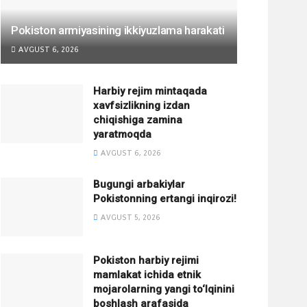
Pokiston armiyasining ikkiyuzlama harakati
AVGUST 6, 2026
Harbiy rejim mintaqada
xavfsizlikning izdan
chiqishiga zamina
yaratmoqda
AVGUST 6, 2026
Bugungi arbakiylar
Pokistonning ertangi inqirozi!
AVGUST 5, 2026
Pokiston harbiy rejimi
mamlakat ichida etnik
mojarolarning yangi to‘lqinini
boshlash arafasida