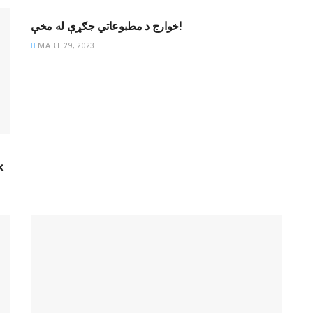
خوارج د مطبوعاتي جګړې له مخې!
MART 29, 2023
k