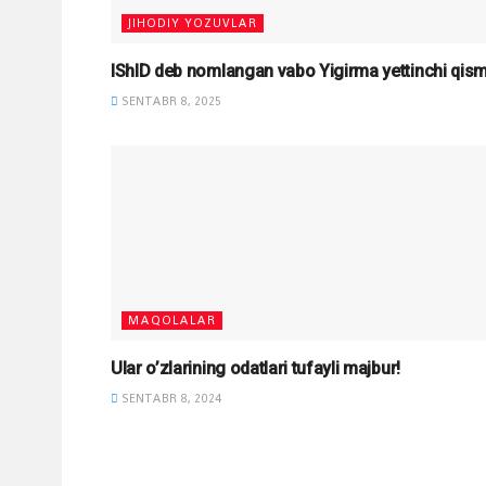
JIHODIY YOZUVLAR
IShID deb nomlangan vabo Yigirma yettinchi qis
SENTABR 8, 2025
MAQOLALAR
Ular o’zlarining odatlari tufayli majbur!
SENTABR 8, 2024