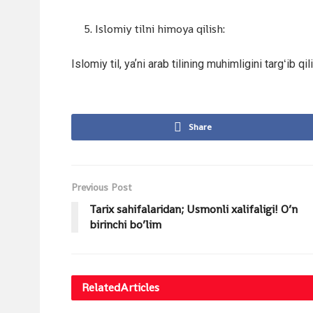
Islomiy tilni himoya qilish:
Islomiy til, yaʼni arab tilining muhimligini targʻib q
Share
Previous Post
Tarix sahifalaridan; Usmonli xalifaligi! O’n
birinchi bo’lim
Related
Articles