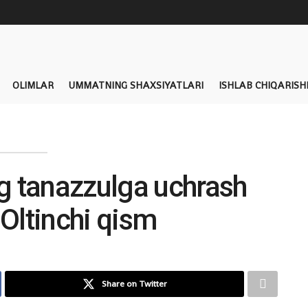
OLIMLAR
UMMATNING SHAXSIYATLARI
ISHLAB CHIQARISH
g tanazzulga uchrash
 Oltinchi qism
Share on Twitter