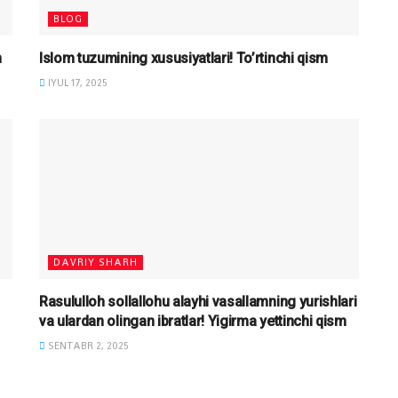
BLOG
m
Islom tuzumining xususiyatlari! To’rtinchi qism
IYUL 17, 2025
DAVRIY SHARH
Rasululloh sollallohu alayhi vasallamning yurishlari
va ulardan olingan ibratlar! Yigirma yettinchi qism
SENTABR 2, 2025