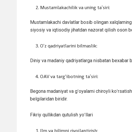
Mustamlakachilik va uning taʼsiri:
Mustamlakachi davlatlar bosib olingan xalqlarning f
siyosiy va iqtisodiy jihatdan nazorat qilish oson b
Oʻz qadriyatlarini bilmaslik:
Diniy va madaniy qadriyatlarga nisbatan bexabar b
OAV va targʻibotning taʼsiri:
Begona madaniyat va gʻoyalarni chiroyli koʻrsatish 
belgilaridan biridir.
Fikriy qullikdan qutulish yoʻllari
Ilm va bilimni rivojlantirish: