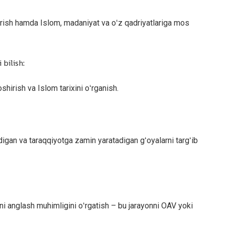
berish hamda Islom, madaniyat va oʻz qadriyatlariga mos
 bilish:
shirish va Islom tarixini oʻrganish.
igan va taraqqiyotga zamin yaratadigan gʻoyalarni targʻib
kni anglash muhimligini oʻrgatish – bu jarayonni OAV yoki