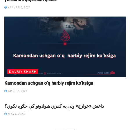
YANVAR 6, 2024
DAVRIY SHARH
Kamondan uchgan o‘q harbiy rejim ko‘ksiga
APREL 5, 2026
MAQOLALAR
داعش «خوارج» ولې په کفري هيوادونو کې جګړه نکوي؟
MAY 4, 2023