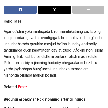
Rafiq Tasel
Agar qo‘shni yoki mintaqada biror mamlakatning xavfsizligi
xalqi birodarligi va farovonligiga tahdid soluvchi buzg‘unchi
unsurlar hamda guruhlar mavjud bo‘lsa, bunday ehtimoliy
tahdidlarga duch kelayotgan davlat, xuddi Afg‘oniston Islom
Amirligi kabi ushbu tahdidlarni bartaraf etish maqsadida
Pokiston harbiy rejimining hududiy chegaralarini buzib, u
yerda joylashgan buzg‘unchi unsurlar va tarmoqlarni
nishonga olishga majbur bo‘ladi.
Related
Posts
Bugungi arbakiylar Pokistonning ertangi inqirozi!