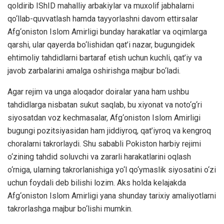
qoldirib IShID mahalliy arbakiylar va muxolif jabhalarni
qo‘llab-quvvatlash hamda tayyorlashni davom ettirsalar
Afg‘oniston Islom Amirligi bunday harakatlar va oqimlarga
qarshi, ular qayerda bo‘lishidan qat’i nazar, bugungidek
ehtimoliy tahdidlarni bartaraf etish uchun kuchli, qat’iy va
javob zarbalarini amalga oshirishga majbur bo‘ladi.
Agar rejim va unga aloqador doiralar yana ham ushbu
tahdidlarga nisbatan sukut saqlab, bu xiyonat va noto‘g‘ri
siyosatdan voz kechmasalar, Afg‘oniston Islom Amirligi
bugungi pozitsiyasidan ham jiddiyroq, qat’iyroq va kengroq
choralarni takrorlaydi. Shu sababli Pokiston harbiy rejimi
o‘zining tahdid soluvchi va zararli harakatlarini oqlash
o‘rniga, ularning takrorlanishiga yo‘l qo‘ymaslik siyosatini o‘zi
uchun foydali deb bilishi lozim. Aks holda kelajakda
Afg‘oniston Islom Amirligi yana shunday tarixiy amaliyotlarni
takrorlashga majbur bo‘lishi mumkin.