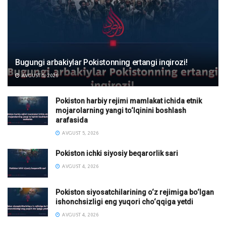
Bugungi arbakiylar Pokistonning ertangi inqirozi!
AVGUST 5, 2026
Pokiston harbiy rejimi mamlakat ichida etnik
mojarolarning yangi to‘lqinini boshlash
arafasida
AVGUST 5, 2026
Pokiston ichki siyosiy beqarorlik sari
AVGUST 4, 2026
Pokiston siyosatchilarining o‘z rejimiga bo‘lgan
ishonchsizligi eng yuqori cho‘qqiga yetdi
AVGUST 4, 2026