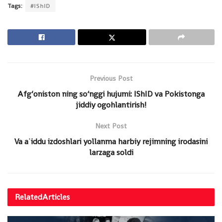
Tags:
#IShID
Previous Post
Afg‘oniston ning so‘nggi hujumi: IShID va Pokistonga
jiddiy ogohlantirish!
Next Post
Va aʿiddu izdoshlari yollanma harbiy rejimning irodasini
larzaga soldi
Related
Articles