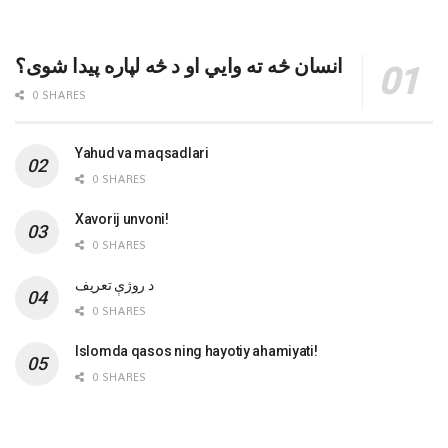
انسان څه ته وایي او د څه لپاره پیدا شوی؟
0 SHARES
Yahud va maqsadlari
0 SHARES
Xavorij unvoni!
0 SHARES
‌د روژې تعریف
0 SHARES
Islomda qasos ning hayotiy ahamiyati!
0 SHARES