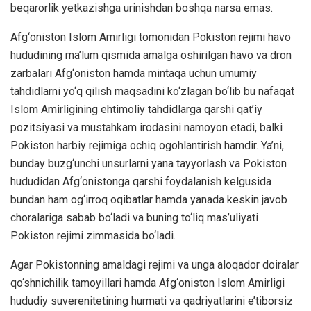
beqarorlik yetkazishga urinishdan boshqa narsa emas.
Afg‘oniston Islom Amirligi tomonidan Pokiston rejimi havo
hududining ma’lum qismida amalga oshirilgan havo va dron
zarbalari Afg‘oniston hamda mintaqa uchun umumiy
tahdidlarni yo‘q qilish maqsadini ko‘zlagan bo‘lib bu nafaqat
Islom Amirligining ehtimoliy tahdidlarga qarshi qat’iy
pozitsiyasi va mustahkam irodasini namoyon etadi, balki
Pokiston harbiy rejimiga ochiq ogohlantirish hamdir. Ya’ni,
bunday buzg‘unchi unsurlarni yana tayyorlash va Pokiston
hududidan Afg‘onistonga qarshi foydalanish kelgusida
bundan ham og‘irroq oqibatlar hamda yanada keskin javob
choralariga sabab bo‘ladi va buning to‘liq mas’uliyati
Pokiston rejimi zimmasida bo‘ladi.
Agar Pokistonning amaldagi rejimi va unga aloqador doiralar
qo‘shnichilik tamoyillari hamda Afg‘oniston Islom Amirligi
hududiy suverenitetining hurmati va qadriyatlarini e’tiborsiz