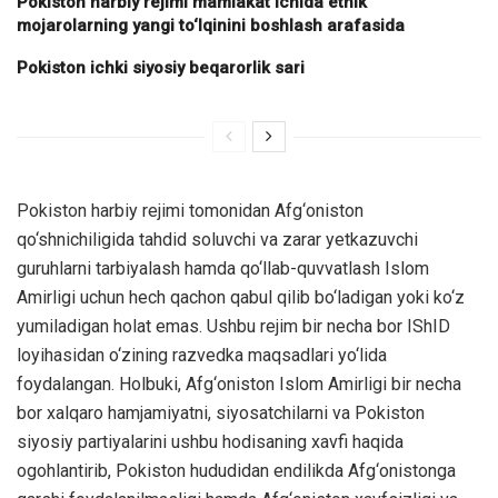
Pokiston harbiy rejimi mamlakat ichida etnik
mojarolarning yangi to‘lqinini boshlash arafasida
Pokiston ichki siyosiy beqarorlik sari
Pokiston harbiy rejimi tomonidan Afg‘oniston
qo‘shnichiligida tahdid soluvchi va zarar yetkazuvchi
guruhlarni tarbiyalash hamda qo‘llab-quvvatlash Islom
Amirligi uchun hech qachon qabul qilib bo‘ladigan yoki ko‘z
yumiladigan holat emas. Ushbu rejim bir necha bor IShID
loyihasidan o‘zining razvedka maqsadlari yo‘lida
foydalangan. Holbuki, Afg‘oniston Islom Amirligi bir necha
bor xalqaro hamjamiyatni, siyosatchilarni va Pokiston
siyosiy partiyalarini ushbu hodisaning xavfi haqida
ogohlantirib, Pokiston hududidan endilikda Afg‘onistonga