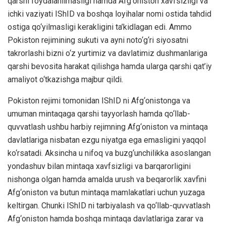
qarshi foydalanilmasligi hamda Afg‘oniston xavfsizligi va
ichki vaziyati IShID va boshqa loyihalar nomi ostida tahdid
ostiga qo‘yilmasligi kerakligini ta’kidlagan edi. Ammo
Pokiston rejimining sukuti va ayni noto‘g‘ri siyosatni
takrorlashi bizni o‘z yurtimiz va davlatimiz dushmanlariga
qarshi bevosita harakat qilishga hamda ularga qarshi qat’iy
amaliyot o‘tkazishga majbur qildi.
Pokiston rejimi tomonidan IShID ni Afg‘onistonga va
umuman mintaqaga qarshi tayyorlash hamda qo‘llab-
quvvatlash ushbu harbiy rejimning Afg‘oniston va mintaqa
davlatlariga nisbatan ezgu niyatga ega emasligini yaqqol
ko‘rsatadi. Aksincha u nifoq va buzg‘unchilikka asoslangan
yondashuv bilan mintaqa xavfsizligi va barqarorligini
nishonga olgan hamda amalda urush va beqarorlik xavfini
Afg‘oniston va butun mintaqa mamlakatlari uchun yuzaga
keltirgan. Chunki IShID ni tarbiyalash va qo‘llab-quvvatlash
Afg‘oniston hamda boshqa mintaqa davlatlariga zarar va