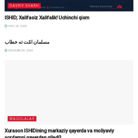
DAVRIY SHARH
ISHID; Xalifasiz Xalifalik! Uchinchi qism
IYUL 18, 2025
DINIY YOZUVLAR
مسلمان امّت ته خطاب
DEKABR 29, 2022
MAQOLALAR
Xurason ISHIDining markaziy qayerda va moliyaviy
yordamni qayerdan qiladi?