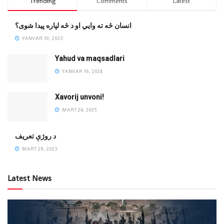
Trending
Comments
Latest
انسان څه ته وایي او د څه لپاره پیدا شوی؟
YANVAR 10, 2023
Yahud va maqsadlari
YANVAR 16, 2024
Xavorij unvoni!
MART 24, 2025
‌د روژې تعریف
MART 28, 2023
Latest News