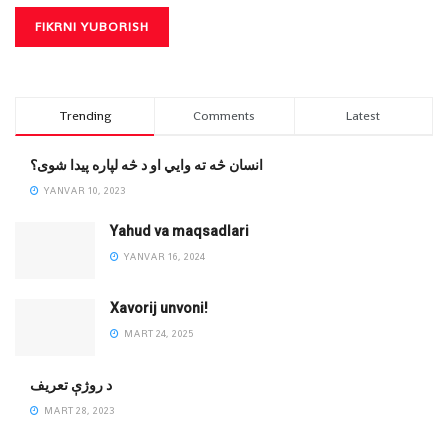
Trending
Comments
Latest
انسان څه ته وایي او د څه لپاره پیدا شوی؟
YANVAR 10, 2023
Yahud va maqsadlari
YANVAR 16, 2024
Xavorij unvoni!
MART 24, 2025
‌د روژې تعریف
MART 28, 2023