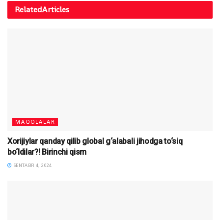
Related
Articles
MAQOLALAR
Xorijiylar qanday qilib global g‘alabali jihodga to‘siq
bo‘ldilar?! Birinchi qism
SENTABR 4, 2024