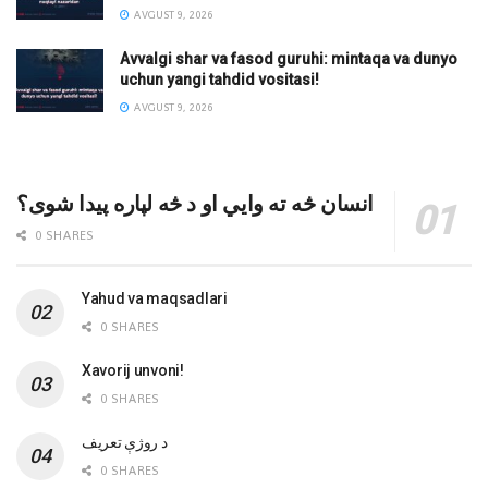
AVGUST 9, 2026
Avvalgi shar va fasod guruhi: mintaqa va dunyo
uchun yangi tahdid vositasi!
AVGUST 9, 2026
انسان څه ته وایي او د څه لپاره پیدا شوی؟
0 SHARES
Yahud va maqsadlari
0 SHARES
Xavorij unvoni!
0 SHARES
‌د روژې تعریف
0 SHARES