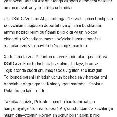
yashovchi Daishni Afg’onistonga eksport qilmoqchi bo’ldilar,
ammo muvaffaqiyatsizlikka uchradilar.
Ular IShID a’zolarini Afg’onistonga o’tkazish uchun boshpana
izlovchilarni majburan deportatsiya qilishni boshladilar,
ammo hozirgi rejim bu fitnani bilib oldi va uni yo’qqa
chiqardi. (Ko’rsatilgan mavzu bo’yicha bizning batafsil
maqolamizni veb-saytda ko’rishingiz mumkin)
Xuddi shu tarzda Pokiston razvedka idoralari qarshilik va
IShID a’zolarini birlashtirish va ularni Turkiya, Eron va
Tojikistonda xuddi shu maqsadda yig’ilishlar o’tkazgan
Tolibonga qarshi ishlatish uchun boshqa sa’y-harakatlarni
boshlab, so’ngra qarshilikning yuqori martabali a’zolarini
Pokistonga taklif qildi. .
Ta’kidlash joizki, Pokiston ham bu harakatni xalqaro
hamjamiyatga “Tehriki Tolibon” Afg‘onistondan o‘z kuchlariga
hujum qilayotganini ko‘rsatish uchun boshlagan, biroq