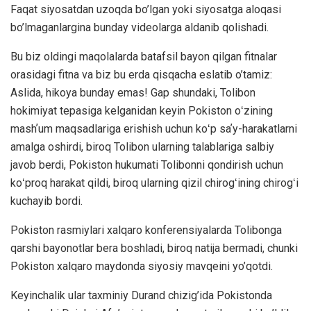
Faqat siyosatdan uzoqda bo’lgan yoki siyosatga aloqasi
bo’lmaganlargina bunday videolarga aldanib qolishadi.
Bu biz oldingi maqolalarda batafsil bayon qilgan fitnalar
orasidagi fitna va biz bu erda qisqacha eslatib o’tamiz:
Aslida, hikoya bunday emas! Gap shundaki, Tolibon
hokimiyat tepasiga kelganidan keyin Pokiston oʻzining
mashʼum maqsadlariga erishish uchun koʻp saʼy-harakatlarni
amalga oshirdi, biroq Tolibon ularning talablariga salbiy
javob berdi, Pokiston hukumati Tolibonni qondirish uchun
koʻproq harakat qildi, biroq ularning qizil chirogʻining chirogʻi
kuchayib bordi.
Pokiston rasmiylari xalqaro konferensiyalarda Tolibonga
qarshi bayonotlar bera boshladi, biroq natija bermadi, chunki
Pokiston xalqaro maydonda siyosiy mavqeini yo’qotdi.
Keyinchalik ular taxminiy Durand chizig’ida Pokistonda