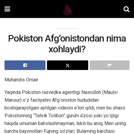
Pokiston Afg’onistondan nima
xohlaydi?
Muhandis Omair
Yaqinda Pokiston razvedka agentligi Nasrulloh (Maulvi
Mansur) oʻz faoliyatini Afgʻoniston hududidan
boshqarayotgani aytilgan videoni eʼlon qildi, men bu shaxs
Pokistonning “Tehrik Tolibon” guruhi aʼzosi yoki yoʻqligi
haqida umuman bahslashmayman, lekin bu aniq; Men uning
barcha bayonotlari Fujning so’zlari. Bularning barchasi