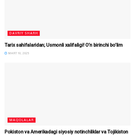
DAVRIY SHARH
Tarix sahifalaridan; Usmonli xalifaligi! O’n birinchi bo’lim
MART 10, 2025
MAQOLALAR
Pokiston va Amerikadagi siyosiy notinchliklar va Tojikiston