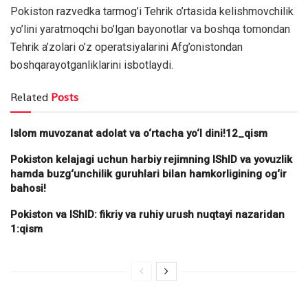
Pokiston razvedka tarmog’i Tehrik o’rtasida kelishmovchilik
yo’lini yaratmoqchi bo’lgan bayonotlar va boshqa tomondan
Tehrik a’zolari o’z operatsiyalarini Afg’onistondan
boshqarayotganliklarini isbotlaydi.
Related
Posts
Islom muvozanat adolat va o‘rtacha yo‘l dini!12_qism
Pokiston kelajagi uchun harbiy rejimning IShID va yovuzlik
hamda buzg‘unchilik guruhlari bilan hamkorligining og‘ir
bahosi!
Pokiston va IShID: fikriy va ruhiy urush nuqtayi nazaridan
1:qism