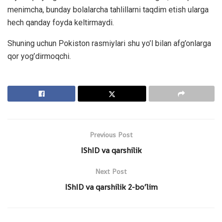
menimcha, bunday bolalarcha tahlillarni taqdim etish ularga
hech qanday foyda keltirmaydi.
Shuning uchun Pokiston rasmiylari shu yo’l bilan afg’onlarga
qor yog’dirmoqchi.
Previous Post
IShID va qarshilik
Next Post
IShID va qarshilik 2-bo’lim