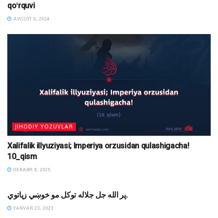
qoʻrquvi
AVGUST 6, 2024
JIHODIY YOZUVLAR
Xalifalik illyuziyasi; Imperiya orzusidan qulashigacha!
10_qism
DEKABR 8, 2025
DINIY YOZUVLAR
پر الله جل جلاله توکل مو خوښي زیاتوي.
YANVAR 23, 2023
MAQOLALAR