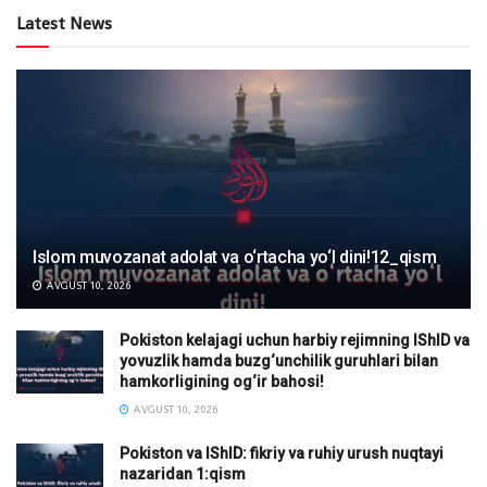
Latest News
Islom muvozanat adolat va o‘rtacha yo‘l dini!12_qism
AVGUST 10, 2026
Pokiston kelajagi uchun harbiy rejimning IShID va
yovuzlik hamda buzg‘unchilik guruhlari bilan
hamkorligining og‘ir bahosi!
AVGUST 10, 2026
Pokiston va IShID: fikriy va ruhiy urush nuqtayi
nazaridan 1:qism