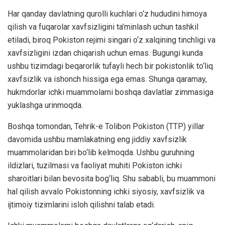
Har qanday davlatning qurolli kuchlari o‘z hududini himoya
qilish va fuqarolar xavfsizligini ta’minlash uchun tashkil
etiladi, biroq Pokiston rejimi singari o‘z xalqining tinchligi va
xavfsizligini izdan chiqarish uchun emas. Bugungi kunda
ushbu tizimdagi beqarorlik tufayli hech bir pokistonlik to‘liq
xavfsizlik va ishonch hissiga ega emas. Shunga qaramay,
hukmdorlar ichki muammolarni boshqa davlatlar zimmasiga
yuklashga urinmoqda.
Boshqa tomondan, Tehrik-e Tolibon Pokiston (TTP) yillar
davomida ushbu mamlakatning eng jiddiy xavfsizlik
muammolaridan biri bo‘lib kelmoqda. Ushbu guruhning
ildizlari, tuzilmasi va faoliyat muhiti Pokiston ichki
sharoitlari bilan bevosita bog‘liq. Shu sababli, bu muammoni
hal qilish avvalo Pokistonning ichki siyosiy, xavfsizlik va
ijtimoiy tizimlarini isloh qilishni talab etadi.