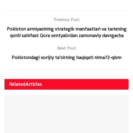
Previous Post
Pokiston armiyasining strategik manfaatlari va tarixning
qonli sahifasi: Qora sentyabrdan zamonaviy davrgacha
Next Post
Pokistondagi xorijiy ta’sirning haqiqati nima?2-qism
Related
Articles