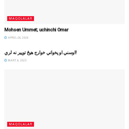
MAQOLALAR
Mohsen Ummet; uchinchi Omar
APREL 24, 2024
MAQOLALAR
اوسني او پخواني خوارج هیڅ توپیر نه لري!
MART 4, 2023
MAQOLALAR