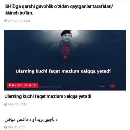
ISHIDga qarshi guvohlik o’zidan qaytganlar tarafidan/
ikkinch bo’lim.
YANVAR 5, 2024
DAVRIY SHARH
Ularning kuchi faqat mazlum xalqqa yetadi
IYUN 30, 2026
MAQOLALAR
د باجوړ برید او د داعش موخې
IYUL 31, 2023