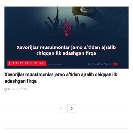
JIHODIY YOZUVLAR
Xavorijlar musulmonlar jamo a‘tidan ajralib chiqqan ilk
adashgan firqa
IYUN 18, 2026