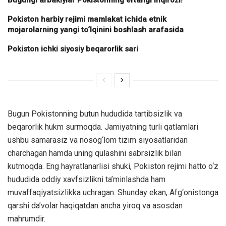
Bugungi arbakiylar Pokistonning ertangi inqirozi!
Pokiston harbiy rejimi mamlakat ichida etnik
mojarolarning yangi to‘lqinini boshlash arafasida
Pokiston ichki siyosiy beqarorlik sari
Bugun Pokistonning butun hududida tartibsizlik va
beqarorlik hukm surmoqda. Jamiyatning turli qatlamlari
ushbu samarasiz va nosog‘lom tizim siyosatlaridan
charchagan hamda uning qulashini sabrsizlik bilan
kutmoqda. Eng hayratlanarlisi shuki, Pokiston rejimi hatto o‘z
hududida oddiy xavfsizlikni ta’minlashda ham
muvaffaqiyatsizlikka uchragan. Shunday ekan, Afg‘onistonga
qarshi da’volar haqiqatdan ancha yiroq va asosdan
mahrumdir.