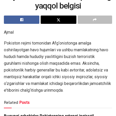
yaqqol belgisi
Ajmal
Pokiston rejimi tomonidan Afg‘onistonga amalga
oshirilayotgan havo hujumlari va ushbu mamlakatning havo
hududi hamda hududiy yaxlitligini buzish terroristik
guruhlarni nishonga olish maqsadida emas. Aksincha,
pokistonlik harbiy generallar bu kabi avtoritar, adolatsiz va
mantiqsiz harakatlar orqali ichki siyosiy inqirozlar, siyosiy
o‘zgarishlar va mamlakat ichidagi beqarorlikdan jamoatchilik
e’tiborini chalg‘itishga urinmoqda.
Related
Posts