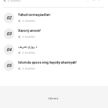
0 SHARES
Yahud va maqsadlari
0 SHARES
Xavorij unvoni!
0 SHARES
‌د روژې تعریف
0 SHARES
Islomda qasos ning hayotiy ahamiyati!
0 SHARES
Library