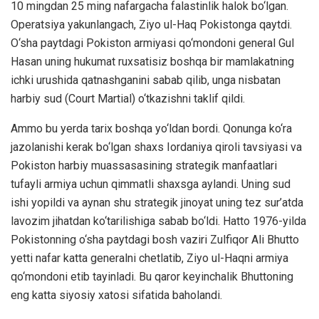
10 mingdan 25 ming nafargacha falastinlik halok bo‘lgan.
Operatsiya yakunlangach, Ziyo ul-Haq Pokistonga qaytdi.
O‘sha paytdagi Pokiston armiyasi qo‘mondoni general Gul
Hasan uning hukumat ruxsatisiz boshqa bir mamlakatning
ichki urushida qatnashganini sabab qilib, unga nisbatan
harbiy sud (Court Martial) o‘tkazishni taklif qildi.
Ammo bu yerda tarix boshqa yo‘ldan bordi. Qonunga ko‘ra
jazolanishi kerak bo‘lgan shaxs Iordaniya qiroli tavsiyasi va
Pokiston harbiy muassasasining strategik manfaatlari
tufayli armiya uchun qimmatli shaxsga aylandi. Uning sud
ishi yopildi va aynan shu strategik jinoyat uning tez sur’atda
lavozim jihatdan ko‘tarilishiga sabab bo‘ldi. Hatto 1976-yilda
Pokistonning o‘sha paytdagi bosh vaziri Zulfiqor Ali Bhutto
yetti nafar katta generalni chetlatib, Ziyo ul-Haqni armiya
qo‘mondoni etib tayinladi. Bu qaror keyinchalik Bhuttoning
eng katta siyosiy xatosi sifatida baholandi.