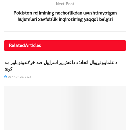
Next Post
Pokiston rejimining nochorlikdan uyushtirayotgan
hujumlari xavfsizlik inqirozining yaqqol belgisi
Related
Articles
DINIY YOZUVLAR
د علماوو نړیوال اتحاد: د داعش پر اسراییل ضد څرګندونو باور مه
کوئ
DEKABR 29, 2022