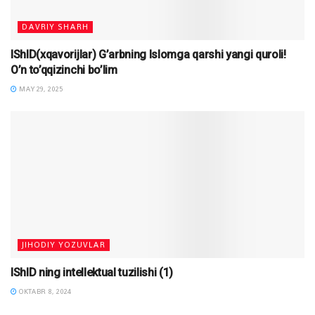
DAVRIY SHARH
IShID(xqavorijlar) G’arbning Islomga qarshi yangi quroli!
O’n to’qqizinchi bo’lim
MAY 29, 2025
JIHODIY YOZUVLAR
IShID ning intellektual tuzilishi (1)
OKTABR 8, 2024
MAQOLALAR