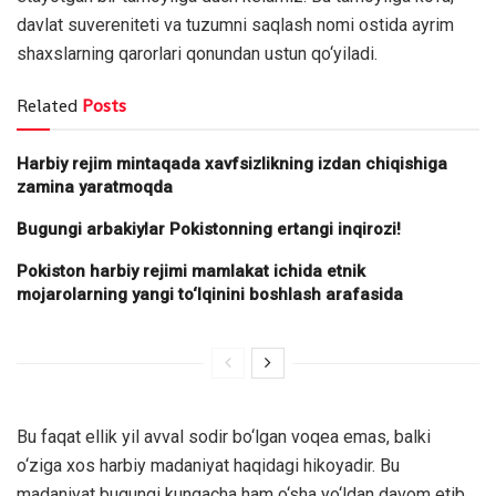
davlat suvereniteti va tuzumni saqlash nomi ostida ayrim
shaxslarning qarorlari qonundan ustun qo‘yiladi.
Related
Posts
Harbiy rejim mintaqada xavfsizlikning izdan chiqishiga
zamina yaratmoqda
Bugungi arbakiylar Pokistonning ertangi inqirozi!
Pokiston harbiy rejimi mamlakat ichida etnik
mojarolarning yangi to‘lqinini boshlash arafasida
Bu faqat ellik yil avval sodir bo‘lgan voqea emas, balki
o‘ziga xos harbiy madaniyat haqidagi hikoyadir. Bu
madaniyat bugungi kungacha ham o‘sha yo‘ldan davom etib