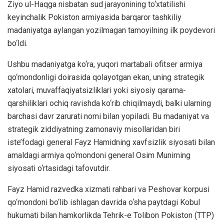
Ziyo ul-Haqga nisbatan sud jarayonining to‘xtatilishi
keyinchalik Pokiston armiyasida barqaror tashkiliy
madaniyatga aylangan yozilmagan tamoyilning ilk poydevori
bo‘ldi.
Ushbu madaniyatga ko‘ra, yuqori martabali ofitser armiya
qo‘mondonligi doirasida qolayotgan ekan, uning strategik
xatolari, muvaffaqiyatsizliklari yoki siyosiy qarama-
qarshiliklari ochiq ravishda ko‘rib chiqilmaydi, balki ularning
barchasi davr zarurati nomi bilan yopiladi. Bu madaniyat va
strategik ziddiyatning zamonaviy misollaridan biri
iste’fodagi general Fayz Hamidning xavfsizlik siyosati bilan
amaldagi armiya qo‘mondoni general Osim Munirning
siyosati o‘rtasidagi tafovutdir.
Fayz Hamid razvedka xizmati rahbari va Peshovar korpusi
qo‘mondoni bo‘lib ishlagan davrida o‘sha paytdagi Kobul
hukumati bilan hamkorlikda Tehrik-e Tolibon Pokiston (TTP)