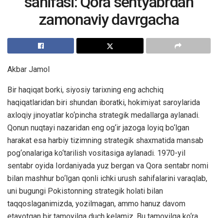
sahifasi: Qora sentyabrdan
zamonaviy davrgacha
Akbar Jamol
Bir haqiqat borki, siyosiy tarixning eng achchiq
haqiqatlaridan biri shundan iboratki, hokimiyat saroylarida
axloqiy jinoyatlar ko‘pincha strategik medallarga aylanadi.
Qonun nuqtayi nazaridan eng og‘ir jazoga loyiq bo‘lgan
harakat esa harbiy tizimning strategik shaxmatida mansab
pog‘onalariga ko‘tarilish vositasiga aylanadi. 1970-yil
sentabr oyida Iordaniyada yuz bergan va Qora sentabr nomi
bilan mashhur bo‘lgan qonli ichki urush sahifalarini varaqlab,
uni bugungi Pokistonning strategik holati bilan
taqqoslaganimizda, yozilmagan, ammo hanuz davom
etayotgan bir tamoyilga duch kelamiz. Bu tamoyilga ko‘ra,