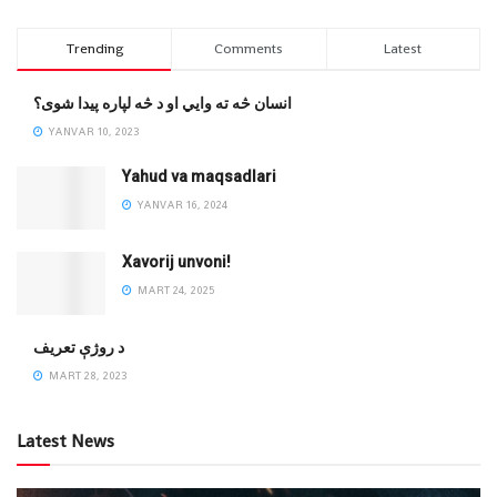
Trending
Comments
Latest
انسان څه ته وایي او د څه لپاره پیدا شوی؟
YANVAR 10, 2023
Yahud va maqsadlari
YANVAR 16, 2024
Xavorij unvoni!
MART 24, 2025
‌د روژې تعریف
MART 28, 2023
Latest News