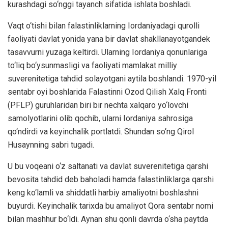
kurashdagi so‘nggi tayanch sifatida ishlata boshladi.
Vaqt o‘tishi bilan falastinliklarning Iordaniyadagi qurolli
faoliyati davlat yonida yana bir davlat shakllanayotgandek
tasavvurni yuzaga keltirdi. Ularning Iordaniya qonunlariga
to‘liq bo‘ysunmasligi va faoliyati mamlakat milliy
suverenitetiga tahdid solayotgani aytila boshlandi. 1970-yil
sentabr oyi boshlarida Falastinni Ozod Qilish Xalq Fronti
(PFLP) guruhlaridan biri bir nechta xalqaro yo‘lovchi
samolyotlarini olib qochib, ularni Iordaniya sahrosiga
qo‘ndirdi va keyinchalik portlatdi. Shundan so‘ng Qirol
Husaynning sabri tugadi.
U bu voqeani o‘z saltanati va davlat suverenitetiga qarshi
bevosita tahdid deb baholadi hamda falastinliklarga qarshi
keng ko‘lamli va shiddatli harbiy amaliyotni boshlashni
buyurdi. Keyinchalik tarixda bu amaliyot Qora sentabr nomi
bilan mashhur bo‘ldi. Aynan shu qonli davrda o‘sha paytda