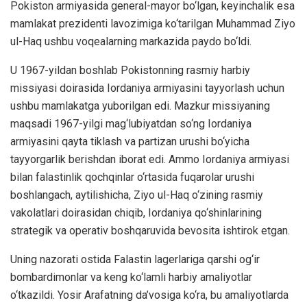
Pokiston armiyasida general-mayor bo‘lgan, keyinchalik esa
mamlakat prezidenti lavozimiga ko‘tarilgan Muhammad Ziyo
ul-Haq ushbu voqealarning markazida paydo bo‘ldi.
U 1967-yildan boshlab Pokistonning rasmiy harbiy
missiyasi doirasida Iordaniya armiyasini tayyorlash uchun
ushbu mamlakatga yuborilgan edi. Mazkur missiyaning
maqsadi 1967-yilgi mag‘lubiyatdan so‘ng Iordaniya
armiyasini qayta tiklash va partizan urushi bo‘yicha
tayyorgarlik berishdan iborat edi. Ammo Iordaniya armiyasi
bilan falastinlik qochqinlar o‘rtasida fuqarolar urushi
boshlangach, aytilishicha, Ziyo ul-Haq o‘zining rasmiy
vakolatlari doirasidan chiqib, Iordaniya qo‘shinlarining
strategik va operativ boshqaruvida bevosita ishtirok etgan.
Uning nazorati ostida Falastin lagerlariga qarshi og‘ir
bombardimonlar va keng ko‘lamli harbiy amaliyotlar
o‘tkazildi. Yosir Arafatning da’vosiga ko‘ra, bu amaliyotlarda