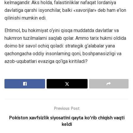
kelmagandir. Aks holda, falastinliklar nafaqat Iordaniya
davlatiga qarshi isyonchilar, balki «xavorijlar» deb ham e’lon
qilinishi mumkin edi.
Ehtimol, bu hokimiyat o‘yini qisqa muddatda davlatlar va
hukmron tuzilmalarni saqlab qolar. Ammo tarix hukmi oldida
doimo bir savol ochiq qoladi: strategik g‘alabalar yana
qachongacha oddiy insonlarning qoni, boshpanasizligi va
azob-uqubatlari evaziga qo‘lga kiritiladi?
Previous Post
Pokiston xavfsizlik siyosatini qayta ko‘rib chiqish vaqti
keldi