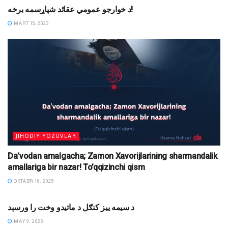
د خوارجو عمومي عقائد شپاړسمه برخه!
MART 15, 2023
JIHODIY YOZUVLAR
Da’vodan amalgacha; Zamon Xavorijlarining sharmandalik
amallariga bir nazar! To’qqizinchi qism
OKTABR 16, 2025
MAQOLALAR
د سیمه ییز کنګل د ماتیدو وخت را ورسېد
MAY 9, 2023