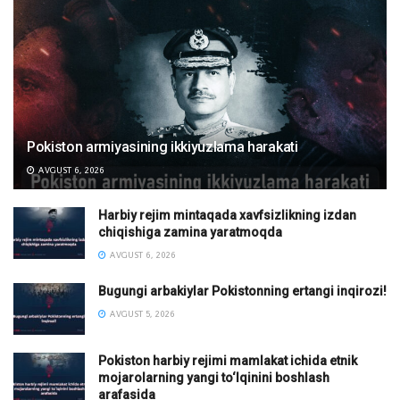
Pokiston armiyasining ikkiyuzlama harakati
AVGUST 6, 2026
Harbiy rejim mintaqada xavfsizlikning izdan
chiqishiga zamina yaratmoqda
AVGUST 6, 2026
Bugungi arbakiylar Pokistonning ertangi inqirozi!
AVGUST 5, 2026
Pokiston harbiy rejimi mamlakat ichida etnik
mojarolarning yangi to‘lqinini boshlash
arafasida