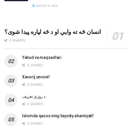
AVGUST 5, 2026
انسان څه ته وایي او د څه لپاره پیدا شوی؟
0 SHARES
Yahud va maqsadlari
0 SHARES
Xavorij unvoni!
0 SHARES
‌د روژې تعریف
0 SHARES
Islomda qasos ning hayotiy ahamiyati!
0 SHARES