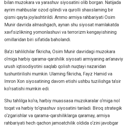
bilan muzokara va yarashuv siyosatini olib borgan. Natijada
ayrim mahbuslar ozod qilindi va qurolli shaxslarning bir
qismi qayta joylashtirildi. Ammo armiya rahbariyati Osim
Munir davrida almashgach, aynan shu siyosat mamlakatda
xavfsizlikning yomonlashuvi va terrorizm kengayishining
omillaridan biri sifatida baholandi.
Ba’zi tahlilchilar fikricha, Osim Munir davridagi muzokara
o‘rniga harbiy qarama-qarshilik siyosati armiyaning an’anaviy
urush iqtisodiyotini saqlab qolish nuqtayi nazaridan
tushuntirilishi mumkin. Ularning fikricha, Fayz Hamid va
Imron Xon siyosatining davom etishi ushbu tuzilishga ta’sir
ko‘rsatishi mumkin edi.
Shu tahlilga ko‘ra, harbiy muassasa muzokaralar o‘rniga nol
toqat va harbiy to‘qnashuv siyosatini tanladi. Biroq strategik
o‘zgarishlar va qarama-qarshiliklarga qaramay, armiya
rahbariyati hech qachon jamoatchilik oldida o‘zini javobgar