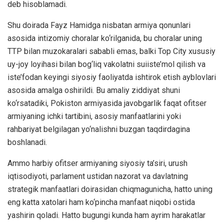
deb hisoblamadi.
Shu doirada Fayz Hamidga nisbatan armiya qonunlari
asosida intizomiy choralar ko‘rilganida, bu choralar uning
TTP bilan muzokaralari sababli emas, balki Top City xususiy
uy-joy loyihasi bilan bog‘liq vakolatni suiiste’mol qilish va
iste’fodan keyingi siyosiy faoliyatda ishtirok etish ayblovlari
asosida amalga oshirildi. Bu amaliy ziddiyat shuni
ko‘rsatadiki, Pokiston armiyasida javobgarlik faqat ofitser
armiyaning ichki tartibini, asosiy manfaatlarini yoki
rahbariyat belgilagan yo‘nalishni buzgan taqdirdagina
boshlanadi.
Ammo harbiy ofitser armiyaning siyosiy ta’siri, urush
iqtisodiyoti, parlament ustidan nazorat va davlatning
strategik manfaatlari doirasidan chiqmagunicha, hatto uning
eng katta xatolari ham ko‘pincha manfaat niqobi ostida
yashirin qoladi. Hatto bugungi kunda ham ayrim harakatlar