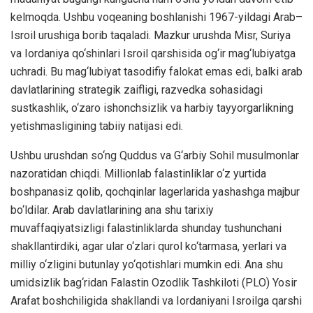
kelmoqda. Ushbu voqeaning boshlanishi 1967-yildagi Arab–
Isroil urushiga borib taqaladi. Mazkur urushda Misr, Suriya
va Iordaniya qo‘shinlari Isroil qarshisida og‘ir mag‘lubiyatga
uchradi. Bu mag‘lubiyat tasodifiy falokat emas edi, balki arab
davlatlarining strategik zaifligi, razvedka sohasidagi
sustkashlik, o‘zaro ishonchsizlik va harbiy tayyorgarlikning
yetishmasligining tabiiy natijasi edi.
Ushbu urushdan so‘ng Quddus va G‘arbiy Sohil musulmonlar
nazoratidan chiqdi. Millionlab falastinliklar o‘z yurtida
boshpanasiz qolib, qochqinlar lagerlarida yashashga majbur
bo‘ldilar. Arab davlatlarining ana shu tarixiy
muvaffaqiyatsizligi falastinliklarda shunday tushunchani
shakllantirdiki, agar ular o‘zlari qurol ko‘tarmasa, yerlari va
milliy o‘zligini butunlay yo‘qotishlari mumkin edi. Ana shu
umidsizlik bag‘ridan Falastin Ozodlik Tashkiloti (PLO) Yosir
Arafat boshchiligida shakllandi va Iordaniyani Isroilga qarshi