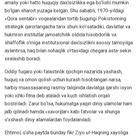
amaliy yoki hatto huquqiy daxlsizlikka ega bo‘lishi mumkin
bo‘lgan sharoit yuzaga kelgan. Shu sababli, 1970-yildagi
«Qora sentabr» voqealaridan tortib bugungi Pokistonning
strategik qarorlarigacha tarix shuni ko‘rsatadiki, davlatlar va
hukmron institutlar jamoatchilik oldida hisobdorlik va
shaffoflik o‘rniga institutsional daxlsizlikni asosiy tamoyilga
aylantirsa, haq bilan nohaqlik o‘rtasidagi chegara asta-sekin
xiralashib boradi.
Oddiy fuqaro yoki falastinlik qochqin nazarida yashash,
huquq va omon qolish uchun kurash hisoblangan narsa,
harbiy muassasaning rasmiy talqinida davlatga qarshi isyon
yoki ichki fitna deb ataladi va kuch ishlatish orqali
bostiriladi. Zarur bo‘lsa, hukumatga yaqin diniy ulamolar ham
jalb qilinadi hamda «xavorijlar» kabi fatvolar va shunga
o‘xshash diniy atamalardan foydalaniladi.
Ehtimol, o‘sha paytda bunday fikr Ziyo ul-Haqning xayoliga