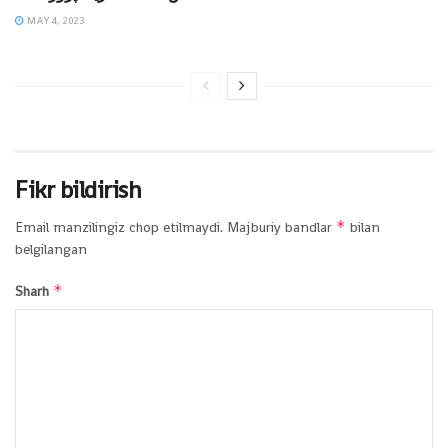
MAY 4, 2023
Fikr bildirish
*
Email manzilingiz chop etilmaydi.
Majburiy bandlar
bilan
belgilangan
*
Sharh