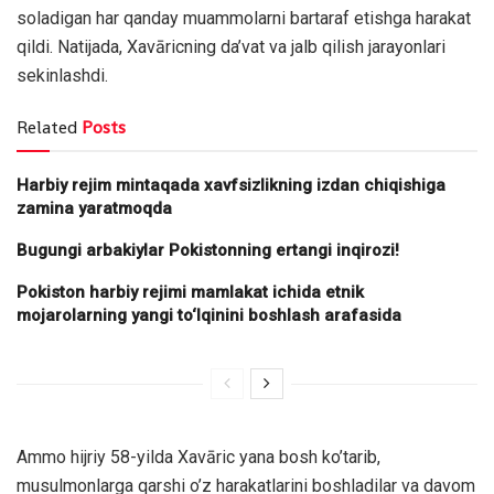
soladigan har qanday muammolarni bartaraf etishga harakat
qildi. Natijada, Xavāricning da’vat va jalb qilish jarayonlari
sekinlashdi.
Related
Posts
Harbiy rejim mintaqada xavfsizlikning izdan chiqishiga
zamina yaratmoqda
Bugungi arbakiylar Pokistonning ertangi inqirozi!
Pokiston harbiy rejimi mamlakat ichida etnik
mojarolarning yangi to‘lqinini boshlash arafasida
Ammo hijriy 58-yilda Xavāric yana bosh ko’tarib,
musulmonlarga qarshi o’z harakatlarini boshladilar va davom