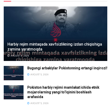
Harbiy rejim mintaqada xavfsizlikning izdan chiqishiga
zamina yaratmoqda
AVGUST 6, 2026
Bugungi arbakiylar Pokistonning ertangi inqirozi!
AVGUST 5, 2026
Pokiston harbiy rejimi mamlakat ichida etnik
mojarolarning yangi to‘lqinini boshlash
arafasida
AVGUST 5, 2026