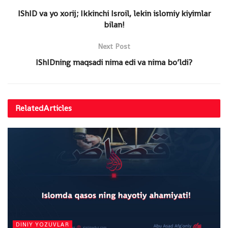
IShID va yo xorij; Ikkinchi Isroil, lekin islomiy kiyimlar
bilan!
Next Post
IShIDning maqsadi nima edi va nima bo’ldi?
Related
Articles
DINIY YOZUVLAR