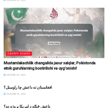
DEKABR 29, 2022
DAVRIY SHARH
Mustamlakachilik changalida jasur xalqlar; Pokistonda
etnik guruhlarning bostirilishi va uyg’onishi!
OKTABR 28, 2025
MAQOLALAR
افغانستان ته داعش چا راوستل؟
DEKABR 29, 2022
MAQOLALAR
داعش څنګه د امریکا پروژه ده؟