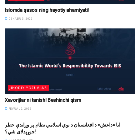
Islomda qasos ning hayotiy ahamiyati!
DEKABR 3, 2025
JIHODIY YOZUVLAR
Xavorijlar ni tanish! Beshinchi qism
FEVRAL 2, 2025
XORIJ AL-ASR
ايا «داعش» د افغانستان د نوي اسلامي نظام پر وړاندې خطر
جوړېدلای شي؟!