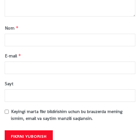
*
Nom
*
E-mail
Sayt
Keyingi marta fikr bildirishim uchun bu brauzerda mening
ismim, email va saytim manzili saqlansin.