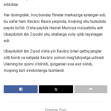
ettirdilar.
Har doimgidek, Iroq bunday fitnalar markaziga aylangan edi;
bu safar ham Xavāric Basra yaqinida, Iroqning shu hududida
paydo bo’ldi. O’sha paytda Hazrat Muoviya roziyallohu anh
Ubaydulloh ibn Ziyodni shu shaharga voliy qilib tayinlagan
edi.
Ubaydulloh ibn Ziyod o’sha yili Xavāric bilan qattiq janglar
olib bordi va natijada Xavāric yomon mag’lubiyatga uchradi.
Ularning bir qismi o’ldirildi, qolganlari esa asir olinib,
Iroqning turli zindonlariga tashlandi.
Previous Post