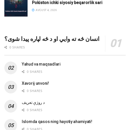
Pokiston ichki siyosiy beqarorlik sari
AVGUST 4, 2026
انسان څه ته وایي او د څه لپاره پیدا شوی؟
0 SHARES
Yahud va maqsadlari
0 SHARES
Xavorij unvoni!
0 SHARES
‌د روژې تعریف
0 SHARES
Islomda qasos ning hayotiy ahamiyati!
0 SHARES