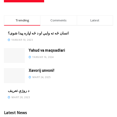
Trending
Comments
Latest
انسان څه ته وایي او د څه لپاره پیدا شوی؟
YANVAR 10, 2023
Yahud va maqsadlari
YANVAR 16, 2024
Xavorij unvoni!
MART 24, 2025
‌د روژې تعریف
MART 28, 2023
Latest News