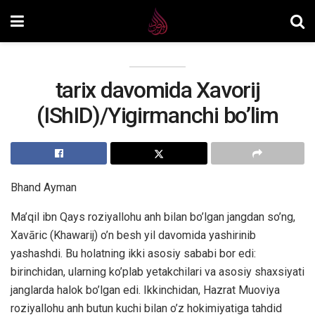
tarix davomida Xavorij
(IShID)/Yigirmanchi bo’lim
Bhand Ayman
Ma’qil ibn Qays roziyallohu anh bilan bo’lgan jangdan so’ng,
Xavāric (Khawarij) o’n besh yil davomida yashirinib
yashashdi. Bu holatning ikki asosiy sababi bor edi:
birinchidan, ularning ko’plab yetakchilari va asosiy shaxsiyati
janglarda halok bo’lgan edi. Ikkinchidan, Hazrat Muoviya
roziyallohu anh butun kuchi bilan o’z hokimiyatiga tahdid