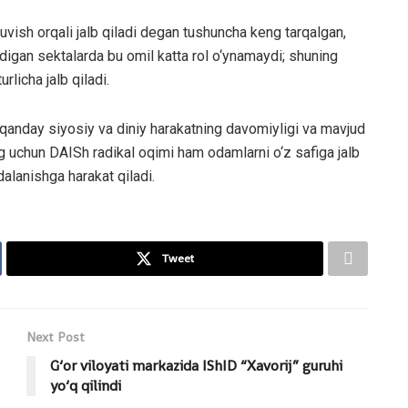
vish orqali jalb qiladi degan tushuncha keng tarqalgan,
adigan sektalarda bu omil katta rol o‘ynamaydi; shuning
licha jalb qiladi.
r qanday siyosiy va diniy harakatning davomiyligi va mavjud
g uchun DAISh radikal oqimi ham odamlarni o‘z safiga jalb
dalanishga harakat qiladi.
Tweet
Next Post
G‘or viloyati markazida IShID “Xavorij” guruhi
yo‘q qilindi