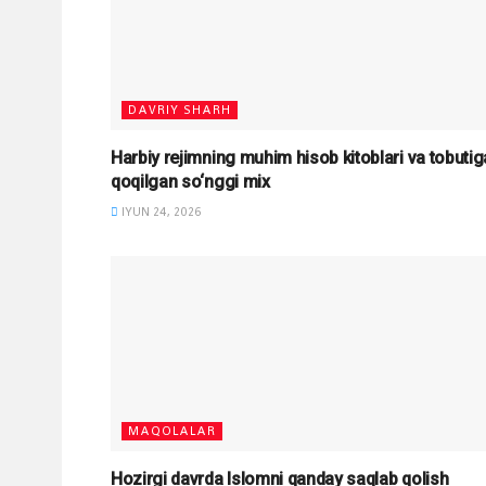
DAVRIY SHARH
Harbiy rejimning muhim hisob kitoblari va tobutig
qoqilgan so‘nggi mix
IYUN 24, 2026
MAQOLALAR
Hozirgi davrda Islomni qanday saqlab qolish