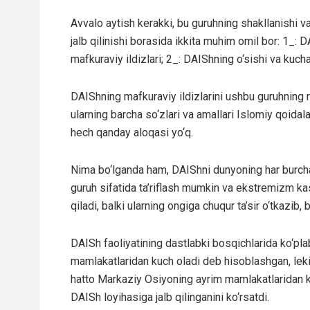
Avvalo aytish kerakki, bu guruhning shakllanishi v
jalb qilinishi borasida ikkita muhim omil bor: 1_: 
mafkuraviy ildizlari; 2_: DAIShning o‘sishi va kucha
DAIShning mafkuraviy ildizlarini ushbu guruhning 
ularning barcha so‘zlari va amallari Islomiy qoidala
hech qanday aloqasi yo‘q.
Nima bo‘lganda ham, DAIShni dunyoning har burchag
guruh sifatida ta’riflash mumkin va ekstremizm kas
qiladi, balki ularning ongiga chuqur ta’sir o‘tkazib,
DAISh faoliyatining dastlabki bosqichlarida ko‘plab 
mamlakatlaridan kuch oladi deb hisoblashgan, lekin
hatto Markaziy Osiyoning ayrim mamlakatlaridan ke
DAISh loyihasiga jalb qilinganini ko‘rsatdi.