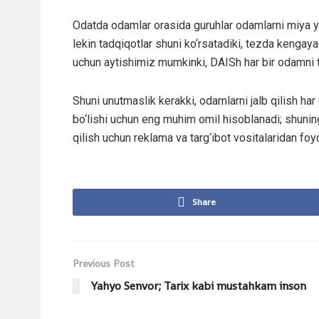
Odatda odamlar orasida guruhlar odamlarni miya yu
lekin tadqiqotlar shuni ko‘rsatadiki, tezda kengay
uchun aytishimiz mumkinki, DAISh har bir odamni tur
Shuni unutmaslik kerakki, odamlarni jalb qilish ha
bo‘lishi uchun eng muhim omil hisoblanadi; shunin
qilish uchun reklama va targ‘ibot vositalaridan foy
Share
Previous Post
Yahyo Senvor; Tarix kabi mustahkam inson