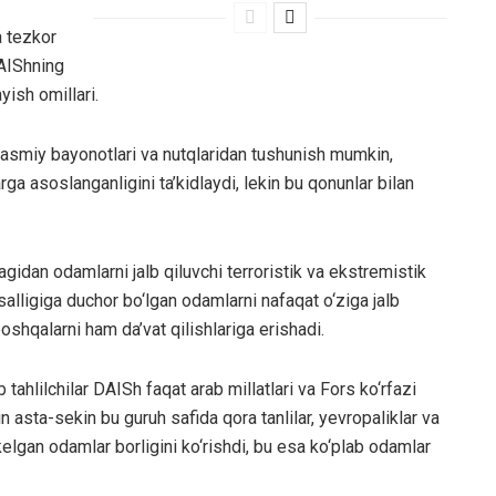
a tezkor
DAIShning
yish omillari.
rasmiy bayonotlari va nutqlaridan tushunish mumkin,
rga asoslanganligini ta’kidlaydi, lekin bu qonunlar bilan
idan odamlarni jalb qiluvchi terroristik va ekstremistik
alligiga duchor bo‘lgan odamlarni nafaqat o‘ziga jalb
 boshqalarni ham da’vat qilishlariga erishadi.
tahlilchilar DAISh faqat arab millatlari va Fors ko‘rfazi
 asta-sekin bu guruh safida qora tanlilar, yevropaliklar va
lgan odamlar borligini ko‘rishdi, bu esa ko‘plab odamlar