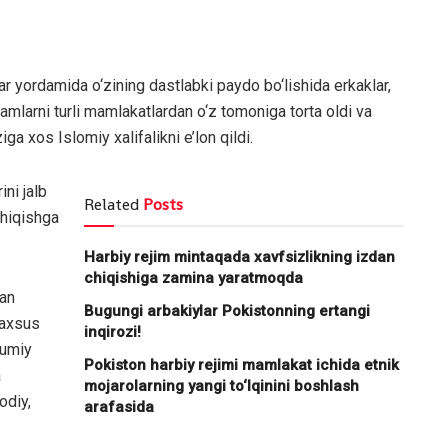
ar yordamida o‘zining dastlabki paydo bo‘lishida erkaklar,
odamlarni turli mamlakatlardan o‘z tomoniga torta oldi va
iga xos Islomiy xalifalikni e’lon qildi.
ni jalb
Related
Posts
 chiqishga
Harbiy rejim mintaqada xavfsizlikning izdan
chiqishiga zamina yaratmoqda
dan
Bugungi arbakiylar Pokistonning ertangi
maxsus
inqirozi!
mumiy
Pokiston harbiy rejimi mamlakat ichida etnik
a
mojarolarning yangi to‘lqinini boshlash
sodiy,
arafasida