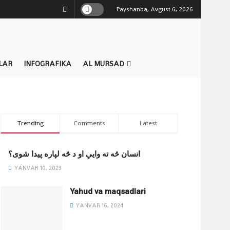
Payshanba, Avgust 6, 2026
LAR
INFOGRAFIKA
AL MURSAD
Trending
Comments
Latest
انسان څه ته وایي او د څه لپاره پیدا شوی؟
YANVAR 10, 2023
Yahud va maqsadlari
YANVAR 16, 2024