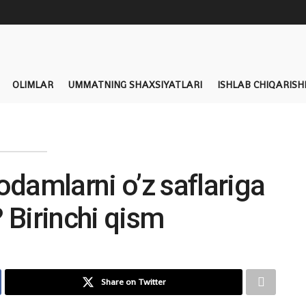
OLIMLAR
UMMATNING SHAXSIYATLARI
ISHLAB CHIQARISH
odamlarni o’z saflariga
? Birinchi qism
Share on Twitter