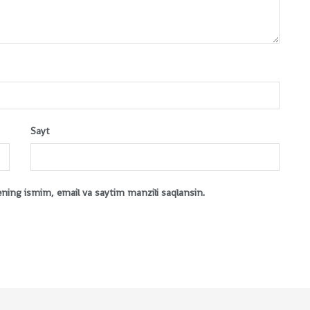
Sayt
ening ismim, email va saytim manzili saqlansin.