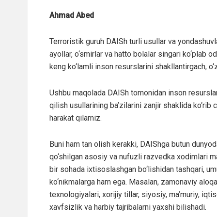
Ahmad Abed
Terroristik guruh DAISh turli usullar va yondashuvl
ayollar, o‘smirlar va hatto bolalar singari ko‘plab 
keng ko‘lamli inson resurslarini shakllantirgach, o‘z
Ushbu maqolada DAISh tomonidan inson resurslari
qilish usullarining ba’zilarini zanjir shaklida ko‘rib
harakat qilamiz.
Buni ham tan olish kerakki, DAIShga butun dunyo
qo‘shilgan asosiy va nufuzli razvedka xodimlari 
bir sohada ixtisoslashgan bo‘lishidan tashqari, u
ko‘nikmalarga ham ega. Masalan, zamonaviy aloq
texnologiyalari, xorijiy tillar, siyosiy, ma’muriy, iqti
xavfsizlik va harbiy tajribalarni yaxshi bilishadi.