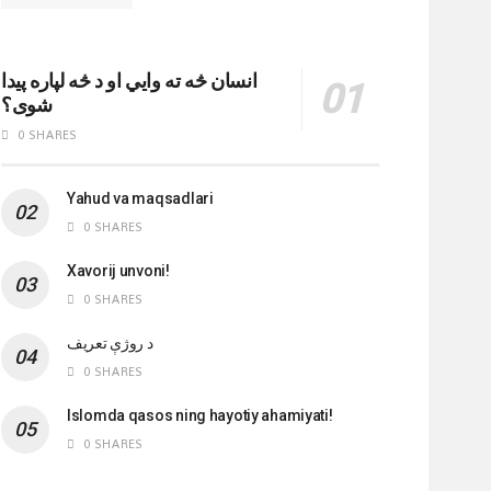
انسان څه ته وایي او د څه لپاره پیدا
شوی؟
0 SHARES
Yahud va maqsadlari
0 SHARES
Xavorij unvoni!
0 SHARES
‌د روژې تعریف
0 SHARES
Islomda qasos ning hayotiy ahamiyati!
0 SHARES