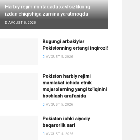
Harbiy rejim mintaqada xavfsizlikning
izdan chiqishiga zamina yaratmoqda
AVGUST 6, 2026
Bugungi arbakiylar
Pokistonning ertangi inqirozi!
AVGUST 5, 2026
Pokiston harbiy rejimi
mamlakat ichida etnik
mojarolarning yangi to‘lqinini
boshlash arafasida
AVGUST 5, 2026
Pokiston ichki siyosiy
beqarorlik sari
AVGUST 4, 2026