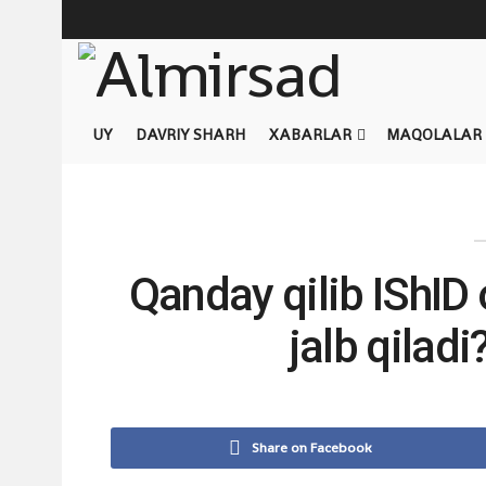
UY
DAVRIY SHARH
XABARLAR
MAQOLALAR
Qanday qilib IShID 
jalb qiladi
Share on Facebook