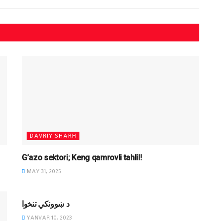
DAVRIY SHARH
G’azo sektori; Keng qamrovli tahlil!
MAY 31, 2025
DAVRIY SHARH
د ښوونکي تنخوا
YANVAR 10, 2023