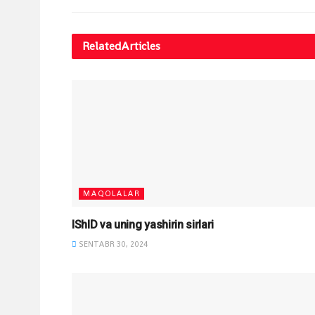
Related
Articles
MAQOLALAR
IShID va uning yashirin sirlari
SENTABR 30, 2024