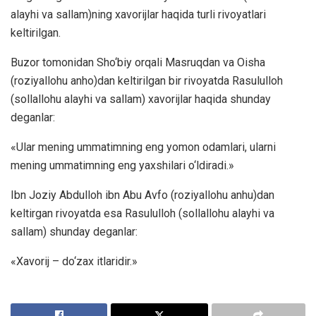
alayhi va sallam)ning xavorijlar haqida turli rivoyatlari
keltirilgan.
Buzor tomonidan Sho‘biy orqali Masruqdan va Oisha
(roziyallohu anho)dan keltirilgan bir rivoyatda Rasululloh
(sollallohu alayhi va sallam) xavorijlar haqida shunday
deganlar:
«Ular mening ummatimning eng yomon odamlari, ularni
mening ummatimning eng yaxshilari o‘ldiradi.»
Ibn Joziy Abdulloh ibn Abu Avfo (roziyallohu anhu)dan
keltirgan rivoyatda esa Rasululloh (sollallohu alayhi va
sallam) shunday deganlar:
«Xavorij – do‘zax itlaridir.»