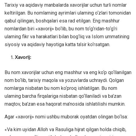
Tarixiy va aqidaviy manbalarda xavorijlar uchun turli nomlar
keltirilgan. Bu nomlarning ayrimlari ularning o‘zlari tomonidan
qabul qilingan, boshqalari esa rad etilgan. Eng mashhur
nomlardan biri «xavorij» bo‘lib, bu nom to‘g‘ridan-to‘g‘ri
ularning fikr va harakatlari bilan bog‘liq va Islom ummatining
siyosiy va aqidaviy hayotiga katta ta’sir ko‘rsatgan.
Xavorij:
Bu nom xavorijlar uchun eng mashhur va eng ko‘p qo‘llanilgan
nom bo‘lib, tarixiy maqola va yozuvlarda uchraydi. Qolgan
nomlarga nisbatan bu nom ko‘proq ishlatilgan. Bu nom
ularning barcha firqalariga nisbatan qo‘llaniladi va ba’zan
maqtov, ba’zan esa haqorat ma’nosida ishlatilishi mumkin.
Agar «xavorij» nomi ushbu muborak oyatdan olingan bo‘lsa:
«Va kim uyidan Alloh va Rasuliga hijrat qilgan holda chiqib,