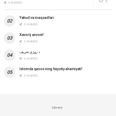
0 SHARES
Yahud va maqsadlari
0 SHARES
Xavorij unvoni!
0 SHARES
‌د روژې تعریف
0 SHARES
Islomda qasos ning hayotiy ahamiyati!
0 SHARES
Library