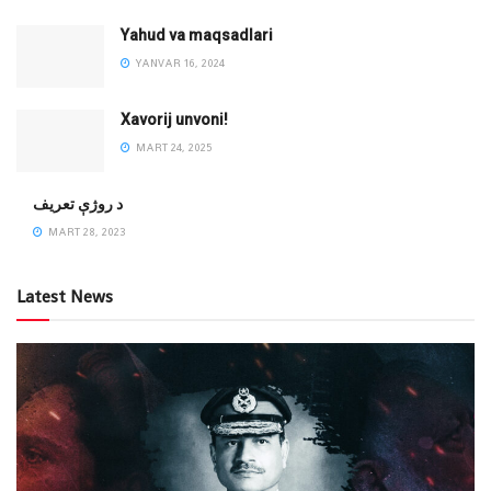
Yahud va maqsadlari
YANVAR 16, 2024
Xavorij unvoni!
MART 24, 2025
‌د روژې تعریف
MART 28, 2023
Latest News