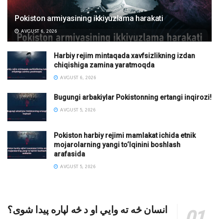
Pokiston armiyasining ikkiyuzlama harakati
AVGUST 6, 2026
Harbiy rejim mintaqada xavfsizlikning izdan
chiqishiga zamina yaratmoqda
AVGUST 6, 2026
Bugungi arbakiylar Pokistonning ertangi inqirozi!
AVGUST 5, 2026
Pokiston harbiy rejimi mamlakat ichida etnik
mojarolarning yangi to‘lqinini boshlash
arafasida
AVGUST 5, 2026
انسان څه ته وایي او د څه لپاره پیدا شوی؟