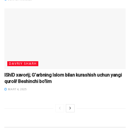
DAVRIY SHARH
IShID xavorij; G’arbning Islom bilan kurashish uchun yangi
quroli! Beshinchi bo’lim
MART 4, 2025