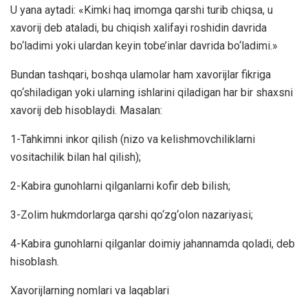
U yana aytadi: «Kimki haq imomga qarshi turib chiqsa, u
xavorij deb ataladi, bu chiqish xalifayi roshidin davrida
bo‘ladimi yoki ulardan keyin tobe’inlar davrida bo‘ladimi.»
Bundan tashqari, boshqa ulamolar ham xavorijlar fikriga
qo‘shiladigan yoki ularning ishlarini qiladigan har bir shaxsni
xavorij deb hisoblaydi. Masalan:
1-Tahkimni inkor qilish (nizo va kelishmovchiliklarni
vositachilik bilan hal qilish);
2-Kabira gunohlarni qilganlarni kofir deb bilish;
3-Zolim hukmdorlarga qarshi qo‘zg‘olon nazariyasi;
4-Kabira gunohlarni qilganlar doimiy jahannamda qoladi, deb
hisoblash.
Xavorijlarning nomlari va laqablari