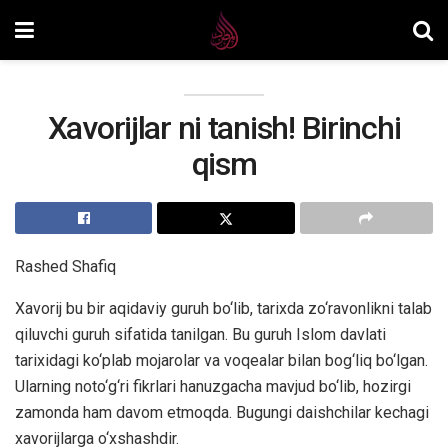
Xavorijlar ni tanish! Birinchi
qism
Rashed Shafiq
Xavorij bu bir aqidaviy guruh bo‘lib, tarixda zo‘ravonlikni talab
qiluvchi guruh sifatida tanilgan. Bu guruh Islom davlati
tarixidagi ko‘plab mojarolar va voqealar bilan bog‘liq bo‘lgan.
Ularning noto‘g‘ri fikrlari hanuzgacha mavjud bo‘lib, hozirgi
zamonda ham davom etmoqda. Bugungi daishchilar kechagi
xavorijlarga o‘xshashdir.