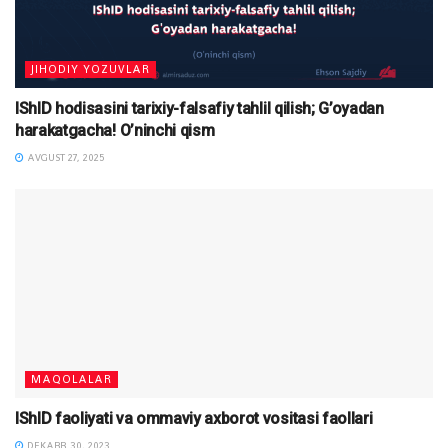
JIHODIY YOZUVLAR
IShID hodisasini tarixiy-falsafiy tahlil qilish; G’oyadan
harakatgacha! O’ninchi qism
AVGUST 27, 2025
MAQOLALAR
IShID faoliyati va ommaviy axborot vositasi faollari
DEKABR 30, 2023