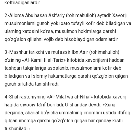
keltiradiganlardir.
2-Alloma Abulhasan Ash’ariy (rohimahulloh) aytadi: Xavorij
musulmonlarni gunoh yoki xato tufayli kofir deb biladigan va
ularning xatosini ko‘rsa, musulmon hokimlarga qarshi
qo‘zg‘alon qilishni vojib deb hisoblaydigan odamlardir.
3-Mashhur tarixchi va mufassir Ibn Asir (rohimahulloh)
o‘zining «Al-Kamil fi al-Tarix» kitobida xavorijlarni haddan
tashqari talqinlariga asoslanib, musulmonlarni kofir deb
biladigan va Islomiy hukumatlarga qarshi qo‘zg‘olon qilgan
guruh sifatida tanishtiradi.
4-Shahrastoniyning «Al-Milal wa al-Nihal» kitobida xavorij
haqida siyosiy ta’rif beriladi. U shunday deydi: «Xuruj
deganda, shariat bo‘yicha ummatning imomligi ustida ittifoq
qilgan imomga qarshi qo‘zg‘olon qilgan har qanday kishi
tushuniladi.»