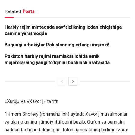
Related
Posts
Harbiy rejim mintaqada xavfsizlikning izdan chiqishiga
zamina yaratmoqda
Bugungi arbakiylar Pokistonning ertangi inqirozi!
Pokiston harbiy rejimi mamlakat ichida etnik
mojarolarning yangi to‘lqinini boshlash arafasida
«Xuruj» va «Xavorij» ta’rifi:
1-Imom Shofeiy (rohimahulloh) aytadi: Xavorij musulmonlar
va ulamolarning ijtimoiy ittifoqini buzib, Qur’on va sunnatni
haddan tashqari talqin qilib, Islom ummatining birligini zarar