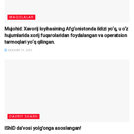
MAQOLALAR
Mujohid: Xavorij loyihasining Afg‘onistonda ildizi yo‘q, u o‘z
hujumlarida xorij fuqarolaridan foydalangan va operatsion
tarmoqlari yo‘q qilingan.
DEKABR 31, 2023
DAVRIY SHARH
IShID da’vosi yolg’onga asoslangan!