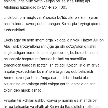
so‘ngra unga o‘lim yetib kelgan bo‘lsa, bas, uning ajri
Allohning huzuridadir.» (An-Niso: 100),
unda bu nom maqtov ma’nosida bo‘lib, ular o‘zlarini aynan
shu ma’noda xavorij deb atashgan. Bu haqda keyingi qismda
tushuntiriladi.
Lekin agar bu nom imomlarga, xalqqa, din yoki Hazrat Ali ibn
Abu Tolib (roziyallohu anhu)ga qarshi qo‘zg‘olon qilishni
anglatadigan ma’noda ishlatilgan bo‘lsa, bu holda bu nom
shubhasiz haqorat ma’nosida bo‘ladi va muxoliflari
tomonidan ularga nisbatan ishlatiladi. Ko‘pchilik olimlar va
firqalar yozuvchilari bu ma’noni to‘g‘riroq deb bilishadi.
Ammo xavorijlar bu ma’noga qarshidirlar, chunki ular
o‘zlarining imomlarga yoki xalqqa qarshi qo‘zg‘olonlarini
to‘g‘ri deb hisoblashadi.
Firqalar tarixchilari ushbu «xavorij» nomini eslatishda bir
fikrga kelganlar va «Fath al-Bariy»da Rasululloh (sollallohu