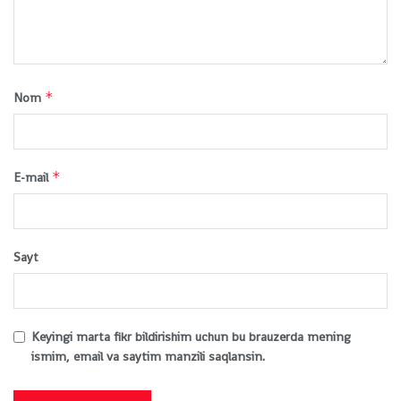
*
Nom
*
E-mail
Sayt
Keyingi marta fikr bildirishim uchun bu brauzerda mening
ismim, email va saytim manzili saqlansin.