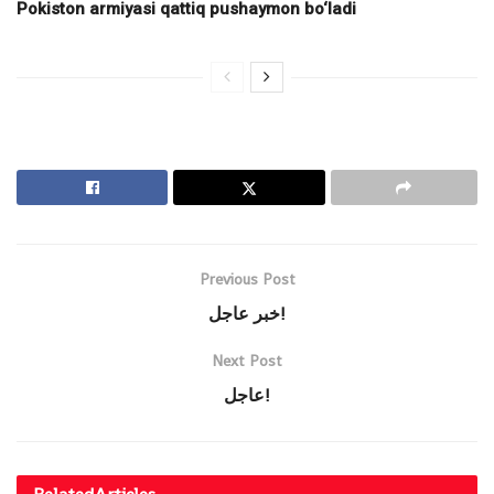
Pokiston armiyasi qattiq pushaymon bo‘ladi
Previous Post
خبر عاجل!
Next Post
عاجل!