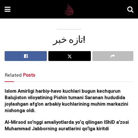
تازه خبر!
Related
Posts
Islom Amirligi harbiy-havo kuchlari bugun kechqurun
Balujiston viloyatining Pishin tumani Saranan hududida
joylashgan afg’on arbakiy kuchlarining muhim markazini
nishonga oldi.
Al-Mirsod so‘nggi amaliyotlarda yo‘q qilingan IShID a’zosi
Muhammad Jabborning suratlarini qo‘lga kiritdi