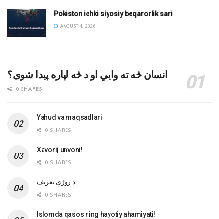
Pokiston ichki siyosiy beqarorlik sari
AVGUST 4, 2026
انسان څه ته وایي او د څه لپاره پیدا شوی؟
0 SHARES
Yahud va maqsadlari
0 SHARES
Xavorij unvoni!
0 SHARES
‌د روژې تعریف
0 SHARES
Islomda qasos ning hayotiy ahamiyati!