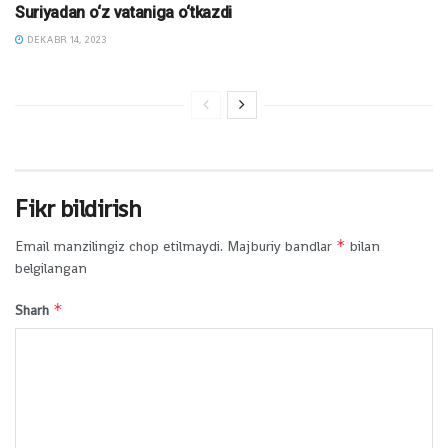
Suriyadan o‘z vataniga o‘tkazdi
DEKABR 14, 2023
Fikr bildirish
*
Email manzilingiz chop etilmaydi.
Majburiy bandlar
bilan
belgilangan
*
Sharh