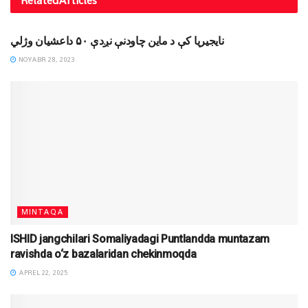
Related
Articles
XABARLAR
نایجیریا کې د ماین چاودنې نږدې ۵۰ داعشیان وژلي
NOYABR 28, 2023
MINTAQA
ISHID jangchilari Somaliyadagi Puntlandda muntazam
ravishda o‘z bazalaridan chekinmoqda
APREL 22, 2025