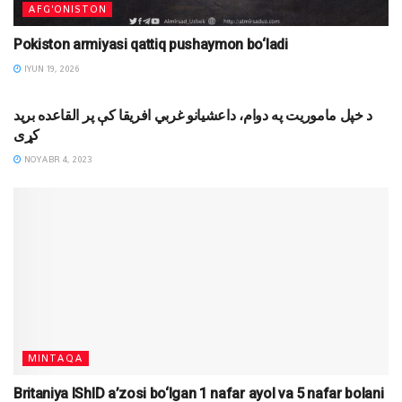
AFG'ONISTON
Pokiston armiyasi qattiq pushaymon bo‘ladi
IYUN 19, 2026
XABARLAR
د خپل ماموریت په دوام، داعشیانو غربي افریقا کې پر القاعده برید
کړی
NOYABR 4, 2023
MINTAQA
Britaniya IShID a’zosi bo‘lgan 1 nafar ayol va 5 nafar bolani