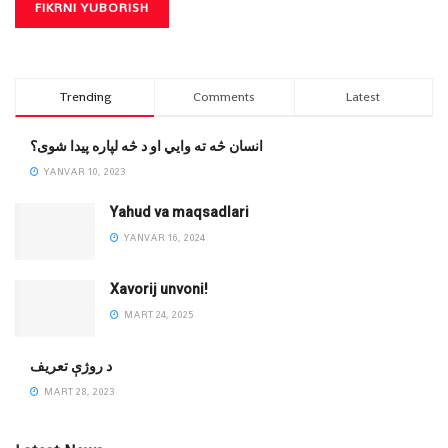
Trending
Comments
Latest
انسان څه ته وایي او د څه لپاره پیدا شوی؟
YANVAR 10, 2023
Yahud va maqsadlari
YANVAR 16, 2024
Xavorij unvoni!
MART 24, 2025
‌د روژې تعریف
MART 28, 2023