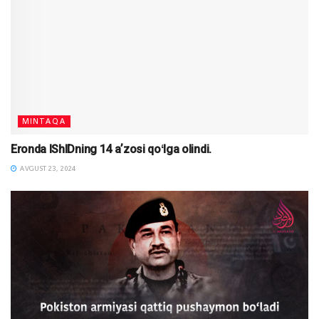
MINTAQA
Eronda IShIDning 14 aʼzosi qoʻlga olindi.
AVGUST 23, 2024