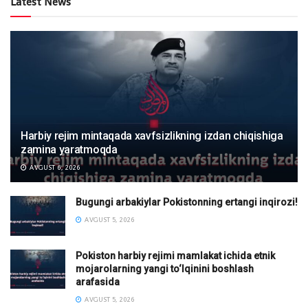
Latest News
Harbiy rejim mintaqada xavfsizlikning izdan chiqishiga
zamina yaratmoqda
AVGUST 6, 2026
Bugungi arbakiylar Pokistonning ertangi inqirozi!
AVGUST 5, 2026
Pokiston harbiy rejimi mamlakat ichida etnik
mojarolarning yangi to‘lqinini boshlash
arafasida
AVGUST 5, 2026