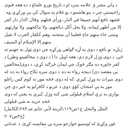
د ډلې مشر ؤ. علامه مبرد او د تاریخ نورو علماؤ د ده هغه فتوی
راخیستې چې د بنو هاشمو د یو غلام په سوال کې یې ورکړي وه :
ﻓﺸﻬﺪ ﻧﺎﻓﻊ ﺃﻧﻬﻢ ﺟﻤﻴﻌﺎ ﻓﻲ اﻟﻨﺎﺭ، ﻭﺭﺃﻯ ﻗﺘﻠﻬﻢ: ﻭﻗﺎﻝ: اﻟﺪاﺭ ﺩاﺭ ﻛﻔﺮ
ﺇﻻ ﻣﻦ ﺃﻇﻬﺮ ﺇﻳﻤﺎﻧﻪ، ﻭﻻ ﻳﺤﻞ ﺃﻛﻞ ﺫﺑﺎﺋﺤﻬﻢ، ﻭﻻ ﺗﻨﺎﻛﺤﻬﻢ، ﻭﻻ ﺗﻮاﺭﺛﻬﻢ:
ﻭﻣﺘﻰ ﺟﺎء ﻣﻨﻬﻢ ﺟﺎءٍ ﻓﻌﻠﻴﻨﺎ ﺃﻥ ﻧﻤﺘﺤﻨﻪ: ﻭﻫﻢ ﻛﻜﻔﺎﺭ اﻟﻌﺮﺏ ﻻ ﻧﻘﺒﻞ
ﻣﻨﻬﻢ ﺇﻻ اﻹﺳﻼﻡ ﺃﻭ اﻟﺴﻴﻒ.
ژباړه: نو نافع د دوی په آړه ګواهي ورکړه چې دوی ټول به جهنم ته
ځي، د دوی وژل لازم دي، هغه اویل: دا ( د دوی د مخالفینو وطن) د
کفر خاوره ده مګر څوک چې ایمان څرګند کړي، د دوی(مخالفین
یې مقصد دی) ذبیحه رواء نه ده. د دوی سره نکاح رواء نه ده. له
دوی میراث نه وړل کیږي. که له دوی څخه موږ ته کوم کس راغلو
موږ به یې امتحان کؤو. دوی د عربو د کافرانو په څیر دي چې
یوازې به ترې اسلام قبلولی شي کنه وژل کیږي به یعنې له دوی
څخه جزیه نه شي قبلولی.
(الملل والنحل ج۱ص۱۱۹،الزینة لأبي حاتم صـ۲۸۴،الکامل
ج۳ص۲۰۷)
غور وکړئ له اوسنیو خوارجو سره یې مقایسه کړئ، د عدناني