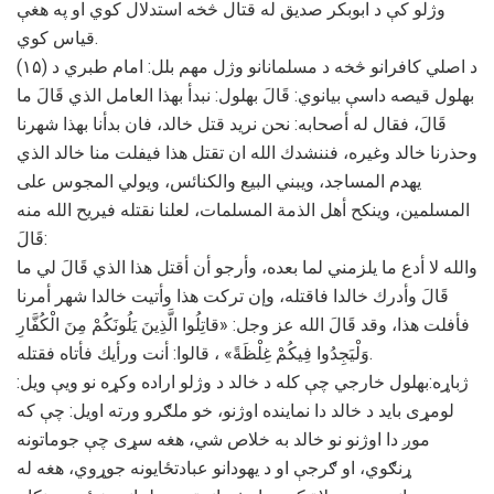
وژلو کې د ابوبکر صدیق له قتال څخه استدلال کوي او په هغې
قیاس کوي.
(۱۵) د اصلي کافرانو څخه د مسلمانانو وژل مهم بلل: امام طبري د
بهلول قیصه داسې بیانوي: ﻗَﺎﻝَ ﺑﻬﻠﻮﻝ: ﻧﺒﺪﺃ ﺑﻬﺬا اﻟﻌﺎﻣﻞ اﻟﺬﻱ ﻗَﺎﻝَ ﻣﺎ
ﻗَﺎﻝَ، ﻓﻘﺎﻝ ﻟﻪ ﺃﺻﺤﺎﺑﻪ: ﻧﺤﻦ ﻧﺮﻳﺪ ﻗﺘﻞ ﺧﺎﻟﺪ، ﻓﺎﻥ ﺑﺪﺃﻧﺎ ﺑﻬﺬا ﺷﻬﺮﻧﺎ
ﻭﺣﺬﺭﻧﺎ ﺧﺎﻟﺪ ﻭﻏﻴﺮﻩ، ﻓﻨﻨﺸﺪﻙ اﻟﻠﻪ اﻥ ﺗﻘﺘﻞ ﻫﺬا ﻓﻴﻔﻠﺖ ﻣﻨﺎ ﺧﺎﻟﺪ اﻟﺬﻱ
ﻳﻬﺪﻡ اﻟﻤﺴﺎﺟﺪ، ﻭﻳﺒﻨﻲ اﻟﺒﻴﻊ ﻭاﻟﻜﻨﺎﺋﺲ، ﻭﻳﻮﻟﻲ اﻟﻤﺠﻮﺱ ﻋﻠﻰ
اﻟﻤﺴﻠﻤﻴﻦ، ﻭﻳﻨﻜﺢ ﺃﻫﻞ اﻟﺬﻣﺔ اﻟﻤﺴﻠﻤﺎﺕ، ﻟﻌﻠﻨﺎ ﻧﻘﺘﻠﻪ ﻓﻴﺮﻳﺢ اﻟﻠﻪ ﻣﻨﻪ
ﻗَﺎﻝَ:
ﻭاﻟﻠﻪ ﻻ ﺃﺩﻉ ﻣﺎ ﻳﻠﺰﻣﻨﻲ ﻟﻤﺎ ﺑﻌﺪﻩ، ﻭﺃﺭﺟﻮ ﺃﻥ ﺃﻗﺘﻞ ﻫﺬا اﻟﺬﻱ ﻗَﺎﻝَ ﻟﻲ ﻣﺎ
ﻗَﺎﻝَ ﻭﺃﺩﺭﻙ ﺧﺎﻟﺪا ﻓﺎﻗﺘﻠﻪ، ﻭﺇﻥ ﺗﺮﻛﺖ ﻫﺬا ﻭﺃﺗﻴﺖ ﺧﺎﻟﺪا ﺷﻬﺮ ﺃﻣﺮﻧﺎ
ﻓﺄﻓﻠﺖ ﻫﺬا، ﻭﻗﺪ ﻗَﺎﻝَ اﻟﻠﻪ ﻋﺰ ﻭﺟﻞ: «ﻗﺎﺗِﻠُﻮا اﻟَّﺬِﻳﻦَ ﻳَﻠُﻮﻧَﻜُﻢْ ﻣِﻦَ اﻟْﻜُﻔَّﺎﺭِ
ﻭَﻟْﻴَﺠِﺪُﻭا ﻓِﻴﻜُﻢْ ﻏِﻠْﻈَﺔً» ، ﻗﺎﻟﻮا: ﺃﻧﺖ ﻭﺭﺃﻳﻚ ﻓﺄﺗﺎﻩ ﻓﻘﺘﻠﻪ.
ژباړه:بهلول خارجي چې کله د خالد د وژلو اراده وکړه نو ویې ویل:
لومړی باید د خالد دا نماینده اوژنو، خو ملګرو ورته اویل: چې که
موږ دا اوژنو نو خالد به خلاص شي، هغه سړی چې جوماتونه
ړنګوي، او ګرجې او د یهودانو عبادتځایونه جوړوي، هغه له