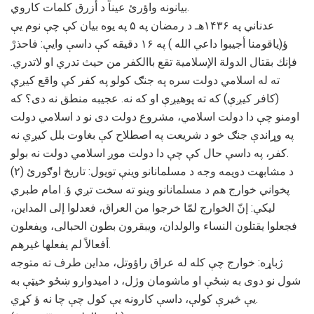
بیانونه واؤرئ عیناً د أزرق کلمات کاروي.
عدناني په ۱۴۳۶هـ د رمضان په ۵ په یوه بیان کې چې نوم یې
ؤ(یاقومنا أجیبوا داعي الله ) په ۱۶ دقیقه کې داسې وایې: فاحذرْ
فإنك بقتال الدولة الإسلامية تقع باالكفر من حيث تدري او لاتدري.
ته له اسلامي دولت سره په جنګ کولو په کفر کې واقع کیږې
(کافر کیږې) که ته پوهیږې او که نه. عجیبه منطق نه دی؟ که
اومنو چې دا دولت اسلامي، مشروع دولت دی نو د اسلامي دولت
په وړاندې جنګ خو د شریعت په اصطلاح کې بغاوت بلل کیږي نه
کفر، په داسې حال کې چې دا دولت موږ اسلامي دولت نه بولو.
(۲) د مشابهت دویمه وجه د مسلمانانو وینې تویول: تاریخ اوګورئ
پخواني خوارج هم د مسلمانانو وینو ته سخت تږي ؤ. امام طبري
لیکي: إنّ الخوارج لمّا خرجوا من العراق، فعدلوا إلى المداين،
فجعلوا يقتلون النساء والولدان، ويبقرون بطون الحبالى، ويفعلون
أفعالاً لم يفعلها غيرهم.
ژباړه: خوارج چې کله له عراق راؤوتل، مداین طرف ته متوجه
شول نو دوی به ښځې او ماشومان وژل، د امیدوارو ښځو خیټې به
یې څیرې کولې، داسې کارونه یې کول چې چا نه ؤ کړي.