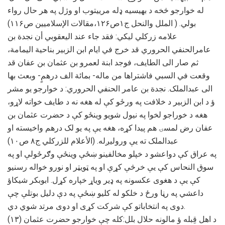
له خوارجو څخه د بهیسیه ډله مرییتوب او وژل په هر حال رواء
بولي. ( الملل والنحل ج۱ص۱۲۶،مقالات الإسلامیین ص۱۱۶)
علامه زرکلي لیکي: فقد جاء عند الیعقوبي أن نجدة بن
عامرالحنفي الحروري قد خرج في ایام ابن الزبیر بناحیة الیمامة،
ثم صار الی الطایف، فوجد ابنة لعمرو بن عثمان بن عفان قد
وقعت في السبي فاشتراها من ماله- بمائة الف درهمٍ- وبعث بها
الی عبدالملک. نجدة بن عامر الحنفي الحروري: د خوارجو یو مشر
ؤ د ابن الزبیر د خلافت په ورځو کې له هغه نه د طایف خواته لاړو،
هغه د خوراجو لخوا په نیول شویو وینځو کې د حضرت عثمان بن
عفان رض لمسۍ هم پیدا کړه، هغه یې په یو لک درهم واخیسته او
عبدالملک ته یې ورولیږله. (الأعلام للزركلي ج۸ ص۱۰)
په عراق کې دواعشو د خپلو مخالفینو ښځې وینځې وګرځولې او په
سوق النحاس کې یې خرڅې کړې او په ټویټر او نورو خواله رسنیو
کې یې د هغوی عکسونه په ډير ویاړ خپاره کړل. ابوبکر شیکاؤ
داعشي په رڼا ورځ د خلکو له کلیو ښځې په دې دلیل بوتلې چې
دوی په انتخاباتو کې شرکت کړی او دوی مرتد شوي دي.
(۱۳) د اهل قِبله ؤ مالونه حلال بلل:کله چې خوارجو حضرت عثمان