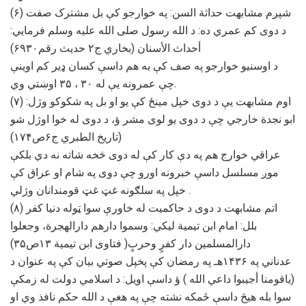
(۶) شپږم مشابهت حداثة السن: په خوارجو کې بل مشترک صفت
د دوی کم عمري ده: د الله رسول صلی الله علیه وسلم فرمایي:
أحداث الأسنان (بخاري ج۲ حدیث رقم۶۹۳۰)
د اوسنیو خوارجو په صف کې به هم داسې کسان ډیر کم اوینې
چې عمرونه یې له ۳۰ ، ۳۵ اوښتي وي.
(۷) اوم مشابهت یې د دوی خپل مینځ کې یو او بل په شکوکو وژل:
ابو نجدة خارجي چې د دوی یو لوی مشر ؤ، د دوی له خوا اوژل شو
(تاریخ الطبري ج۶ص۱۷۴)
عراقي خوارج هم په دې کار کې له دوی څخه شاته نه دي بلکې
موږ مسلسل داسې خبرونه اورو چې دوی په شام او عراق کې
خپل په سلګونه غټ غټ قومندانان وژلي .
(۸) اتم مشابهت د دوی د حاکمیت له خاورې سوا ټوله دنیا کفر
بلل: امام ابن تیمیة لیکي: وسموا دارهم دارالهجرة، وجعلوا
دارالمسلمین دار کفرٍ وحربٍ( فتاوی ابن تیمیة ۱۳ص۳۵)
عدناني په ۱۴۳۶هـ په رمضان کې پخپل صوتي بیان کې په عنوان د
(یاقومنا أجیبوا داعي الله ) ؤ داسې اویل: د اسلامي دولت له زمکې
سوا بله هیڅ داسې ځمکه نشته چې په هغې د الله حکم نافذ وي او