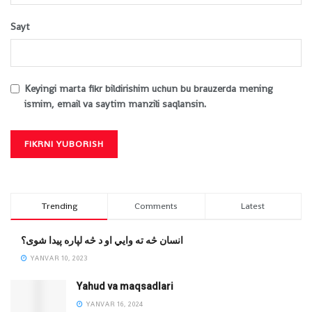
Sayt
Keyingi marta fikr bildirishim uchun bu brauzerda mening
ismim, email va saytim manzili saqlansin.
Trending
Comments
Latest
انسان څه ته وایي او د څه لپاره پیدا شوی؟
YANVAR 10, 2023
Yahud va maqsadlari
YANVAR 16, 2024