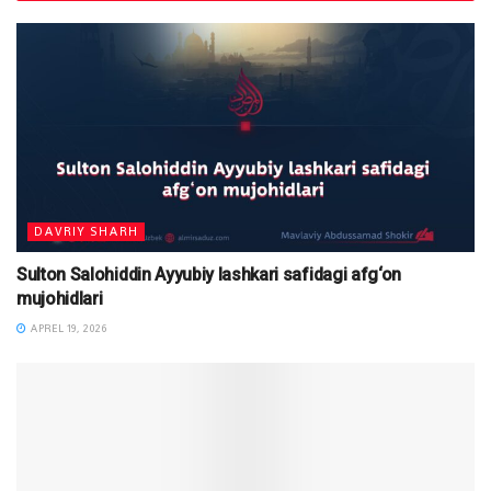
DAVRIY SHARH
Sulton Salohiddin Ayyubiy lashkari safidagi afg‘on
mujohidlari
APREL 19, 2026