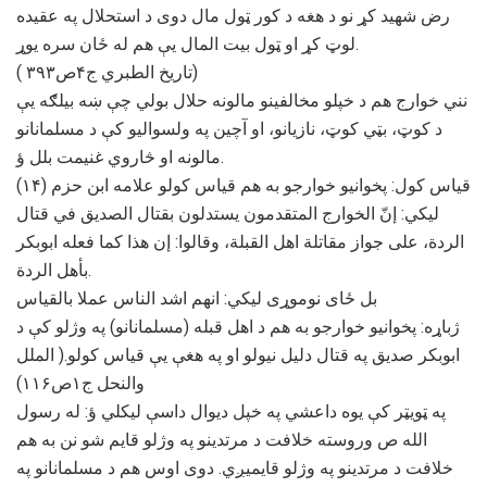
رض شهید کړ نو د هغه د کور ټول مال دوی د استحلال په عقیده
لوټ کړ او ټول بیت المال یې هم له ځان سره یوړ.
( تاریخ الطبري ج۴ص۳۹۳)
نني خوارج هم د خپلو مخالفینو مالونه حلال بولي چې ښه بیلګه یې
د کوټ، بټي کوټ، نازیانو، او آچین په ولسوالیو کې د مسلمانانو
مالونه او څاروي غنیمت بلل ؤ.
(۱۴) قیاس کول: پخوانیو خوارجو به هم قیاس کولو علامه ابن حزم
لیکي: إنّ الخوارج المتقدمون يستدلون بقتال الصديق في قتال
الردة، على جواز مقاتلة اهل القبلة، وقالوا: إن هذا كما فعله ابوبكر
بأهل الردة.
بل ځای نوموړی لیکي: انهم اشد الناس عملا بالقیاس
ژباړه: پخوانیو خوارجو به هم د اهل قبله (مسلمانانو) په وژلو کې د
ابوبکر صدیق په قتال دلیل نیولو او په هغې یې قیاس کولو.( الملل
والنحل ج۱ص۱۱۶)
په ټویټر کې یوه داعشي په خپل دیوال داسې لیکلي ؤ: له رسول
الله ص وروسته خلافت د مرتدینو په وژلو قایم شو نن به هم
خلافت د مرتدینو په وژلو قایمیږي. دوی اوس هم د مسلمانانو په