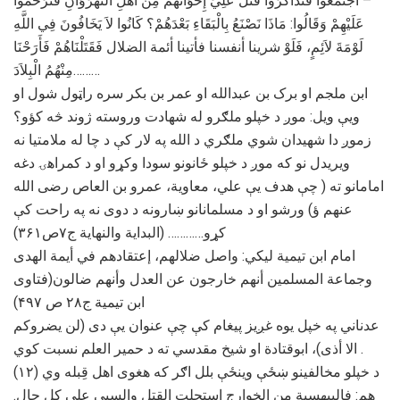
– اﺟْﺘَﻤَﻌُﻮا ﻓَﺘَﺬَاﻛَﺮُﻭا ﻗَﺘْﻞَ ﻋَﻠِﻲٍّ ﺇِﺧْﻮَاﻧَﻬُﻢْ ﻣِﻦْ ﺃَﻫْﻞِ اﻟﻨَّﻬْﺮَﻭَاﻥِ ﻓَﺘَﺮَﺣَّﻤُﻮا
ﻋَﻠَﻴْﻬِﻢْ ﻭَﻗَﺎﻟُﻮا: ﻣَﺎﺫَا ﻧَﺼْﻨَﻊُ ﺑِﺎﻟْﺒَﻘَﺎءِ ﺑَﻌْﺪَﻫُﻢْ؟ ﻛَﺎﻧُﻮا ﻻَ ﻳَﺨَﺎﻓُﻮﻥَ ﻓِﻲ اﻟﻠَّﻪِ
ﻟَﻮْﻣَﺔَ ﻻَﺋِﻢٍ، ﻓَﻠَﻮْ ﺷﺮﻳﻨﺎ ﺃﻧﻔﺴﻨﺎ ﻓﺄﺗﻴﻨﺎ ﺃﺋﻤﺔ اﻟﻀﻼﻝ ﻓَﻘَﺘَﻠْﻨَﺎﻫُﻢْ ﻓَﺄَﺭَﺣْﻨَﺎ
ﻣِﻨْﻬُﻢُ اﻟْﺒِﻼَدَ………
ابن ملجم او برک بن عبدالله او عمر بن بکر سره راټول شول او
ويې ویل: موږ د خپلو ملګرو له شهادت وروسته ژوند څه کؤو؟
زموږ دا شهیدان شوي ملګري د الله په لار کې د چا له ملامتیا نه
ویریدل نو که موږ د خپلو ځانونو سودا وکړو او د کمراهۍ دغه
امامانو ته ( چې هدف یې علي، معاویة، عمرو بن العاص رضی الله
عنهم ؤ) ورشو او د مسلمانانو ښارونه د دوی نه په راحت کې
کړو………… (البدایة والنهایة ج۷ص۳۶۱)
امام ابن تیمیة لیکي: واصل ضلالهم، إعتقادهم في أيمة الهدى
وجماعة المسلمين أنهم خارجون عن العدل وأنهم ضالون(فتاوى
ابن تيمية ج۲۸ ص ۴۹۷)
عدناني په خپل یوه غږیز پیغام کې چې عنوان یې دی (لن یضروکم
الا أذی)، ابوقتادة او شیخ مقدسي ته د حمیر العلم نسبت کوي .
(۱۲) د خپلو مخالفینو ښځې وینځې بلل اګر که هغوی اهل قِبله وي
هم: فالبیهسیة من الخوارج استحلت القتل والسبي علی کل حال.