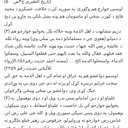
(تاریخ الطبري ج۳ص۵۰۰)
اوسني خوارج هم وګورئ: په سوریه کې د خلافت عسکرو د محمد
فاتح د کورنۍ ښځې او ماشومان هم ونه بښل بلکې په چاړو یې ذبح
کړل.
(۳) دریم مشابهت د اهل الذمة وینه حلاله بلل: پخوانیو خوارجو هم
د ذمیانو (هغوی چې د مسلمانانو ذمه یې منلي وي) وینه رواء بلله.
د عائشة رضي الله عنها د حدیث یوه ټوټه: قالت عائشة یاإبن شداد
فقد قتلهم، فقال والله ما بعث إليهم حتى قطعوا السبيل، وسفكوا
الدماء، واستحلوا الذمة الخ……..(مسند احمد حدیث رقم۶۵۶،الإرواء
للألباني حدیث رقم ۲۴۵۹)
اوسنیو دواعشو هم په عراق او شام کې د اهل الذمه په حق کې
سخت جرایم ترسره کړل او پرته له دې چې دوی یې په وړاندې
جنګ کړی وي، دواعشو یې ښځې وینځې وګرځولې.
(۴) علماؤ او د دین امامانو پسې بدرد ویل او د دوی توهینول: په
پخوانیو خوارجو کې بل خاصیت د علماؤ اسقاط، د دوی سپکول،
توهینول، په دوی پسې سپکې سپورې ویل ؤ. کله چې علي رض ابن
عباس رض خوارجو ته ورولیږلو، حرقوص بن زهیر خپلو ملګرو ته
اویل: یاحملة القرآن إنّ هذا عبدالله بن عباس من لم يكن يعرفه،