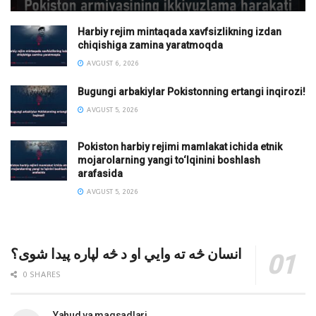
Harbiy rejim mintaqada xavfsizlikning izdan
chiqishiga zamina yaratmoqda
AVGUST 6, 2026
Bugungi arbakiylar Pokistonning ertangi inqirozi!
AVGUST 5, 2026
Pokiston harbiy rejimi mamlakat ichida etnik
mojarolarning yangi to‘lqinini boshlash
arafasida
AVGUST 5, 2026
انسان څه ته وایي او د څه لپاره پیدا شوی؟
0 SHARES
Yahud va maqsadlari