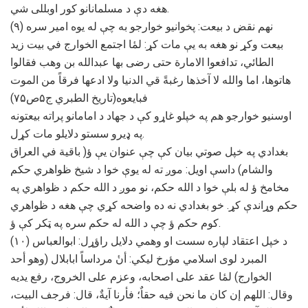
هغه دې د مسلمانانو کور اوبللی شي.
(۹) نهم نقض د بیعت: پخوانیو خوارجو به چې له یوه امیر سره
بیعت وکړ نو هغه به یې مات کړ: لمٔا اجتمع الخوارج في بیت زید
الطائي، تدافعوا الامارة حتی رضی بها عبدالله بن وهب فقالوا
هاتوها، اما والله لا آخذها رغبةً قي الدنیا ولا ادعها فرقاً من الموت
فبایعوه(تاریخ الطبري ج۵ص۷۵)
اوسنیو خوارجو هم په خپلو غاړو کې د جهاد د امامانو پراته بیعتونه
په ډیرو سستو دلایلو مات کړل.
بغدادي په خپل صوتي بیان کې چې عنوان یې ؤ( باقیة في العراق
والشام) داسې اویل: موږ ته له یوې خوا د شیخ ظواهري حکم
مخامخ ؤ له بلې خوا د الله حکم، نو موږ د الله حکم د ظواهري په
حکم وړاندې کړ. خو بغدادي نه ده واضحه کړي چې هغه د ظواهري
کوم حکم ؤ چې د الله له حکم سره په ټکر کې ؤ.
(۱۰) د خپل اعتقاد لپاره سست او وهمي دلایل راؤړل: ابوالعباس
المبرد لوی اسلامي مؤرخ لیکي: أنٔ مرداساً ابابلال (وهو أحد
الخوارج) لمٔا عقد علی اصحابه، وعزم علی الخروج، رفع یدیه
وقال: اللهم إن كان ما نحن فيه حقاٌ؛ فأرنا آيةٌ، قال: فرجف البيت،