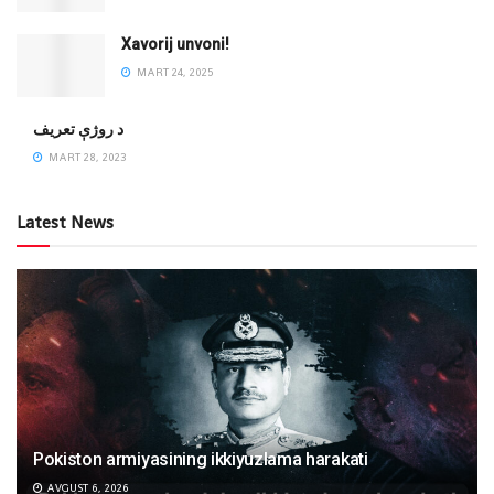
Xavorij unvoni!
MART 24, 2025
‌د روژې تعریف
MART 28, 2023
Latest News
Pokiston armiyasining ikkiyuzlama harakati
AVGUST 6, 2026