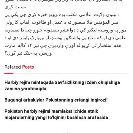
نسبت کړی.
د نینوی ولایت اعلامي مکتب یوه ویډیو خپره کړې چې پکې یې
امیر المؤمنین ملا منصور ته د عمیل او طاغوت القاب کارولي.
موږ په وروسته لیکنو کې د دواعشو تنقیدونه څیړو چې دا تنقیدونه
علمي دي او که منبع یې واشنګټن پوسټ او نیویارک ټایمز دی او د
هغه استخباراتي کړیو له لورې واردیږي چې تیر ۱۴ کاله امارت
ورسره په جنګ تیر کړل؟
Related
Posts
Harbiy rejim mintaqada xavfsizlikning izdan chiqishiga
zamina yaratmoqda
Bugungi arbakiylar Pokistonning ertangi inqirozi!
Pokiston harbiy rejimi mamlakat ichida etnik
mojarolarning yangi to‘lqinini boshlash arafasida