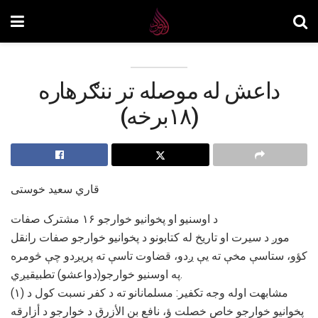
داعش له موصله تر ننګرهاره
(۱۸برخه)
قاري سعید خوستی
د اوسنیو او پخوانیو خوارجو ۱۶ مشترک صفات
موږ د سیرت او تاریخ له کتابونو د پخوانیو خوارجو صفات رانقل
کؤو، ستاسې مخې ته یې ږدو، قضاوت تاسې ته پریږدو چې څومره
په اوسنیو خوارجو(دواعشو) تطبیقیږي.
(۱) مشابهت اوله وجه تکفیر: مسلمانانو ته د کفر نسبت کول د
پخوانیو خوارجو خاص خصلت ؤ، نافع بن الأزرق د خوارجو د أزارقه