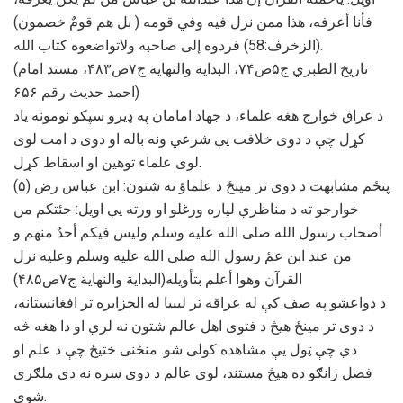
فأنا أعرفه، هذا ممن نزل فيه وفي قومه ( بل هم قومٌ خصمون)
(الزخرف:58) فردوه إلى صاحبه ولاتواضعوه كتاب الله.
(تاريخ الطبري ج۵ص۷۴، البدایة والنهایة ج۷ص۴۸۳، مسند امام
احمد حدیث رقم ۶۵۶)
د عراق خوارج هغه علماء، د جهاد امامان په ډیرو سپکو نومونه یاد
کړل چې د دوی خلافت یې شرعي ونه باله او دوی د امت لوی
لوی علماء توهین او اسقاط کړل.
(۵) پنځم مشابهت د دوی تر مینځ د علماؤ نه شتون: ابن عباس رض
خوارجو ته د مناظرې لپاره ورغلو او ورته یې اویل: جئتکم من
أصحاب رسول الله صلی الله علیه وسلم ولیس فیکم أحدٌ منهم و
من عند ابن عمٔ رسول الله صلی الله علیه وسلم وعلیه نزل
القرآن وهوا أعلم بتأویله(البدایة والنهایة ج۷ص۴۸۵)
د دواعشو په صف کې له عراقه تر لیبیا له الجزایره تر افغانستانه،
د دوی تر مینځ هیڅ د فتوی اهل عالم شتون نه لري او دا هغه څه
دي چې ټول یې مشاهده کولی شو. منځنی ختیځ چې د علم او
فضل زانګو ده هیڅ مستند، لوی عالم د دوی سره نه دی ملګری
شوی.