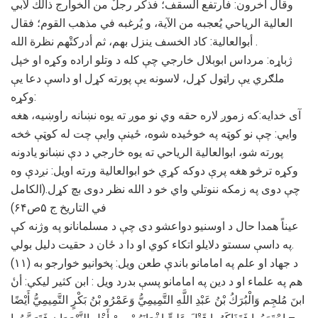
وقال آخرون: فارتفع السقف؛ فذكر رجلٌ من الخوارج ذالك لأبي
العالية الرياحي يُعجبه من الآية، و يُرغبه في مذهب القوم؛ فقال
أبوالعالية: كاد الخسف ينزل بهم، ثم أدركتْهم نظرة الله .
ژباړه: مرداس ابوبلال خارجي چې کله د وتلو اراده وکړه او خپل
ملګري یې راټول کړل، لاسونه یې پورته کړل او داسې دعا یې
وکړه:
آی خدایه:که زموږ لاره حقه وي نو موږ ته یوه نښانه راوښیه، هغه
وایي: چې نو کوټه په خوځیده شوه، ځینې وایې چت له کوټې څخه
پورته شو، ابوالعالیة الریاحي ته یوه خارجي د دې نښانو یادونه
وکړه ترڅو هغه پرې دوکه کړي خو ابوالعالیة ورته اویل: نږدې وه
چې دوی په زمکه ننوتلي واي خو د الله نظر دوی بچ کړل.(الکامل
في التاریخ ج ۵ص۶۴)
عیناً همدا حال د اوسنیو دواعشو دی چې د مسلمانانو په وژنه کې
په داسې سستو دلایلو اتکاء کوي او دا د ځان د حقیت دلیل بولي.
(۱۱) د جهاد او علم په امامانو باندې طعن ویل: پخوانیو خوارجو به
هم په علماء او د دین په امامانو پسې بدرد ویل : ابن کثیر لیکي: أنٔ
ابنَ مُلجِم ﻭَاﻟْﺒُﺮَﻙُ ﺑْﻦُ ﻋَﺒْﺪِ اﻟﻠَّﻪِ اﻟﺘَّﻤِﻴﻤِﻲُّ ﻭَﻋَﻤْﺮُﻭ ﺑْﻦُ ﺑَﻜْﺮٍ اﻟﺘَّﻤِﻴﻤِﻲُّ ﺃَﻳْﻀًﺎ