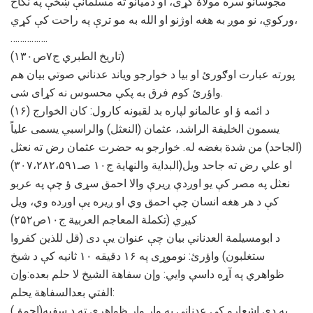
مجوسانو سره مولاة کړی، او ذمیانو ته مسلمانې ښځې په نکاح
ورکوي، نو موږ به هغه اوژنو او الله به مو ترې په راحت کې کړي،
…………….
(تاریخ الطبري ج۷ص۱۳۰)
پورته عبارت اوګورئ او بیا د خوارجو ویاند عدناني صوتي بیان هم
واؤرئ کوم فرق به پکې محسوس نه کړای شی.
(۱۶) د ائمه ؤ او عالمانو لپاره بد لقبونه کارول: کان الخوارج
یسمون الخلیفة الراشد، عثمان (النعثل) والراسبي یسمی علیاً
(الجاحد) من شدة بغضه له. خوارجو به حضرت عثمان رض ته نعثل
او علي رض ته جاحد ویل(البدایة والنهایة ج۱۰ صـ۳۰۷،۲۸۲،۵۹۱)
نعثل په مصر کې یو اوږدې ږیرې والا احمق سړی ؤ چې په عربو
کې د هر هغه انسان چې احمق وي او ږیره یې اوږده وي، ویل
کیږي (تکملة المعاجم العربیة ج۱۰ص۲۵۲)
د ابومسیلمة العدناني بیان چې عنوان یې دی (قل للذین کفروا
ستغلبون) واؤرئ: نوموړی په ۱۶ دقیقه ۱۰ ثانیه کې د شیخ
ظواهري په آړه داسې وایي: وإن سفاهة الشيخ لا حلم بعده:وإن
الفتي بعدالسفاهة يحلم:
په دې اشعارو کې عدناني په وار وار ظواهري ته د سفیه(احمق)