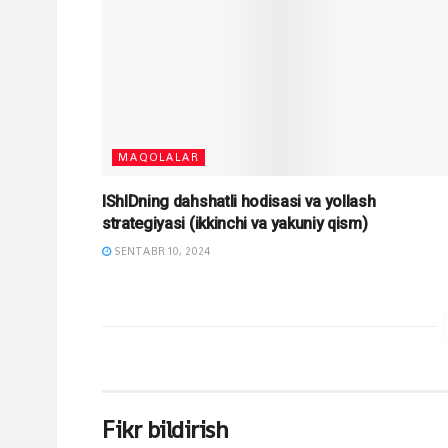
MAQOLALAR
IShIDning dahshatli hodisasi va yollash
strategiyasi (ikkinchi va yakuniy qism)
SENTABR 10, 2024
Fikr bildirish