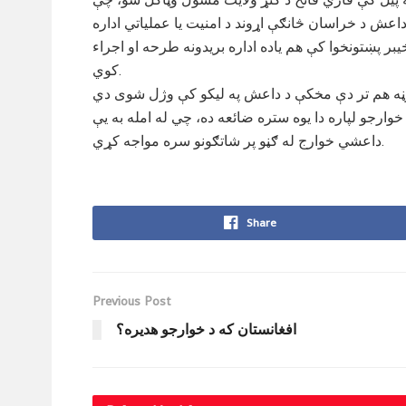
اعش د خراسان څانګې اړوند د امنيت يا عملياتي اداره
ر پښتونخوا کې هم ياده اداره بريدونه طرحه او اجراء
کوي.
ارجو لپاره دا یوه ستره ضائعه ده، چي له امله به یې
داعشي خوارج له ګڼو پر شاتګونو سره مواجه کړي.
Share
Previous Post
افغانستان که د خوارجو هدیره؟