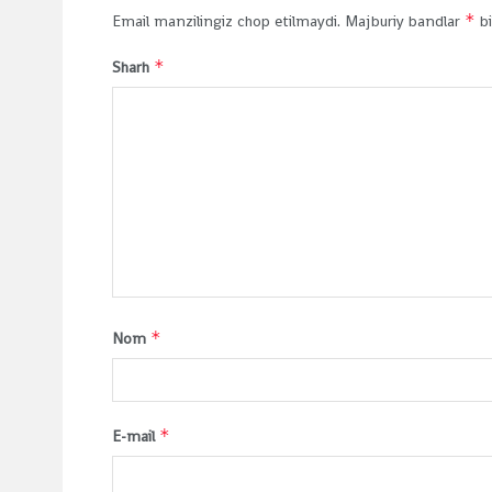
*
Email manzilingiz chop etilmaydi.
Majburiy bandlar
bi
*
Sharh
*
Nom
*
E-mail