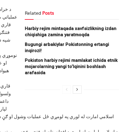
د خراس
Related
Posts
عملیاتي 
قاري 
Harbiy rejim mintaqada xavfsizlikning izdan
فتنګر
chiqishiga zamina yaratmoqda
شپه د 
Bugungi arbakiylar Pokistonning ertangi
inqirozi!
نوموړي پ
Pokiston harbiy rejimi mamlakat ichida etnik
او ع
mojarolarning yangi to‘lqinini boshlash
هیواد
arafasida
قاري ف
ولسوال
داعش
لپار
اسلامي امارت له لوري په لومړي ځل عمليات وشول او ګڼ
د اسلامي امارت له لوري د افغانستان له فتحې څخه وروسته په