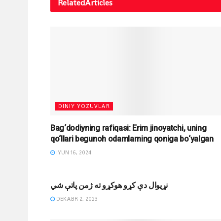
Related
Articles
DINIY YOZUVLAR
qo‘llari begunoh odamlarning qoniga bo‘yalgan
IYUN 16, 2024
MAQOLALAR
نړیوال دې کړو هوکړو ته ژمن پاتې شي
DEKABR 2, 2023