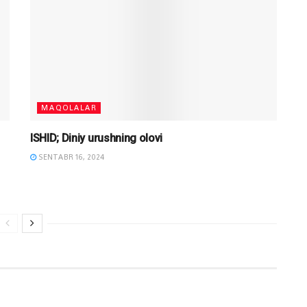
MAQOLALAR
ISHID; Diniy urushning olovi
SENTABR 16, 2024