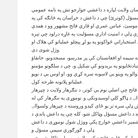
ان ولایت لپاره د داعشي خوارجو تش په نامه عمومي
مسؤل (کوترئ) چې د داعش د خراسان په څانګه کې په
موسیٰ، عباس عمري او قاري فاتح مشهور وو د همدې
ې ډلې د امنیت اداري مسؤلیت په غاړه درلود چې تېره
استخباراتي ځواکونو په یو لړ پېچلو عملیاتو کې هلاک او
وژل شوی دی.
ه سیمه او افغانستان کې پر مدرسو، مسجدونو، خانقاؤ
بادتځایونو په بریدونو کې ښکېل و، چي د سلګونو مؤمنو
والو په وینو یې لاسونه سره کړي وو، او اوس یې د نویو
عملیاتو پلانونه طرحه کول.
اتح چې اصلي نوم یې کوتر، د ننګرهار ولایت د چپرهار
ۍ د ډاګو کلي اوسیدونکی و. نوموړی په ننګرهار کې له
 ډلې سره تر يو ځای کيدو وروسته د چپرهار ولسوالۍ
ه د داعش مسؤل وټاکل شو، کله چې په داعش باندې د
 شمېر داعشي خوارج پکې ووژل شول نوموړی د داعش
ډلې د ګورګوري سيمې مسؤل و.
 پيل کې قاري فاتح د کنړ ولايت مسول وټاکل شو، چې