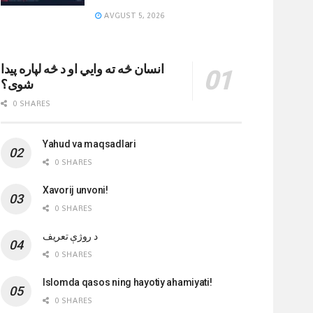
AVGUST 5, 2026
انسان څه ته وایي او د څه لپاره پیدا
شوی؟
0 SHARES
Yahud va maqsadlari
0 SHARES
Xavorij unvoni!
0 SHARES
‌د روژې تعریف
0 SHARES
Islomda qasos ning hayotiy ahamiyati!
0 SHARES