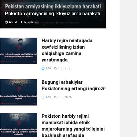
Pokiston armiyasining ikkiyuzlama harakati
AVGUST 6, 2026
Harbiy rejim mintaqada
xavfsizlikning izdan
chiqishiga zamina
yaratmoqda
AVGUST 6, 2026
Bugungi arbakiylar
Pokistonning ertangi inqirozi!
AVGUST 5, 2026
Pokiston harbiy rejimi
mamlakat ichida etnik
mojarolarning yangi to‘lqinini
boshlash arafasida