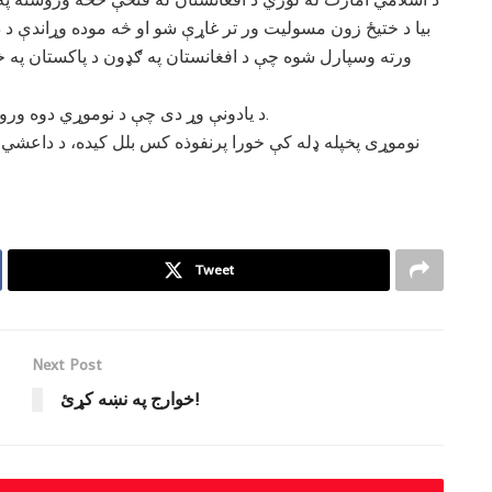
بيا د ختيځ زون مسوليت ور تر غاړې شو او څه موده وړاندې د د
ورته وسپارل شوه چې د افغانستان په ګډون د پاکستان په خيب
د یادونې وړ دی چې د نوموړي دوه وروڼه هم تر دې مخکې د داعش په لیکو کې وژل شوی دي.
نوموړی پخپله ډله کې خورا پرنفوذه کس بلل کیده، د داعشي خو
Tweet
Next Post
خوارج په نښه کړئ!