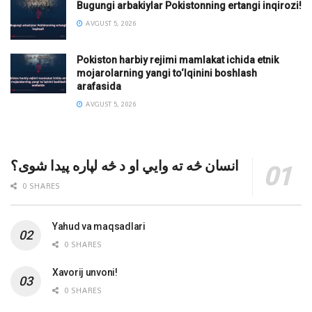
Bugungi arbakiylar Pokistonning ertangi inqirozi!
AVGUST 5, 2026
Pokiston harbiy rejimi mamlakat ichida etnik
mojarolarning yangi to‘lqinini boshlash
arafasida
AVGUST 5, 2026
انسان څه ته وایي او د څه لپاره پیدا شوی؟
0 SHARES
Yahud va maqsadlari
0 SHARES
Xavorij unvoni!
0 SHARES