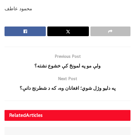
محمود عاطف
Previous Post
ولې مو په لمونځ کې خشوع نشته؟
Next Post
په دلیو وژل شوي؛ افغانان وه، که د شطرنج دانې؟
Related
Articles