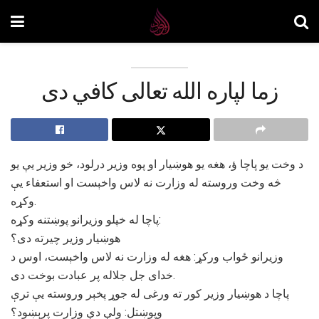
زما لپاره الله تعالی کافي دی
د وخت یو پاچا ؤ، هغه یو هوښیار او پوه وزیر درلود، خو وزیر یې یو
څه وخت وروسته له وزارت نه لاس واخېست او استعفاء یې
وکړه.
پاچا له خپلو وزیرانو پوښتنه وکړه:
هوښیار وزیر چیرته دی؟
وزیرانو ځواب ورکړ: هغه له وزارت نه لاس واخېست، اوس د
خدای جل جلاله پر عبادت بوخت دی.
پاچا د هوښیار وزیر کور ته ورغی له جوړ پخېر وروسته یې ترې
وپوښتل: ولې دې وزارت پرېښود؟