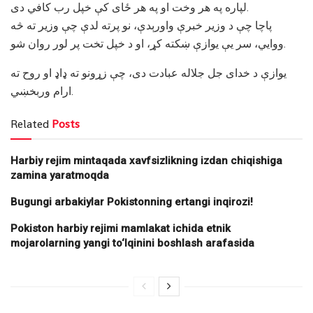
لپاره په هر وخت او په هر ځای کې خپل رب کافي دی.
پاچا چې د وزیر خبرې واورېدې، نو پرته لدې چې وزیر ته څه
ووایي، سر یې یوازې ښکته کړ، او د خپل تخت پر لور روان شو.
یوازې د خدای جل جلاله عبادت دی، چې زړونو ته ډاډ او روح ته
ارام وربخښي.
Related
Posts
Harbiy rejim mintaqada xavfsizlikning izdan chiqishiga
zamina yaratmoqda
Bugungi arbakiylar Pokistonning ertangi inqirozi!
Pokiston harbiy rejimi mamlakat ichida etnik
mojarolarning yangi to‘lqinini boshlash arafasida