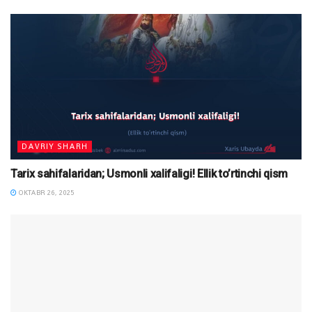
DAVRIY SHARH
Tarix sahifalaridan; Usmonli xalifaligi! Ellik to’rtinchi qism
OKTABR 26, 2025