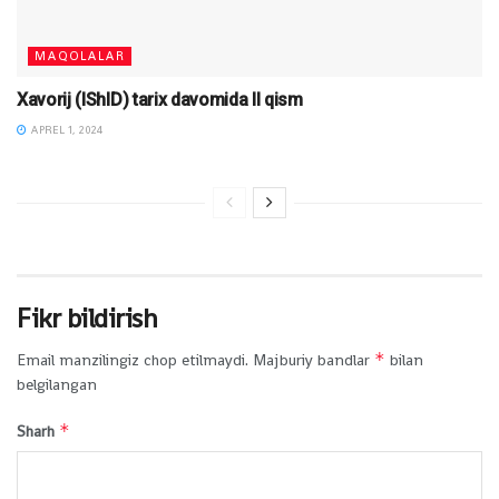
MAQOLALAR
Xavorij (IShID) tarix davomida II qism
APREL 1, 2024
Fikr bildirish
*
Email manzilingiz chop etilmaydi.
Majburiy bandlar
bilan
belgilangan
*
Sharh