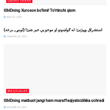
DAVRIY SHARH
IShIDning Xuroson bo’limi! To’rtinchi qism
MAY 27, 2025
DINIY YOZUVLAR
استشراق وپېژنئ؛ له ګواښونو او موخو یې خبر شئ! (لومړۍ برخه)
YANVAR 28, 2023
MAQOLALAR
IShIDning matbuot jangi ham muvaffaqiyatsizlikka uchradi
DEKABR 20, 2023