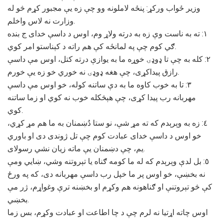
وزیر ځواب ورکړ: پنځه لاملونه وو چې زه یې مجبور کړم څو له
وزارت نه لاس واخلم.
١: ته به ناست وې زه به درته ولاړ وم، اوس د داسې خدای ج بنده
ګي کوم چې په لمانځه کې هم راته د کېناستو امر کوي.
٢: کله به چې تا ډوډۍ خوړه ما به یوازې درته کتل، اوس مې داسې
رازق پیداکړی، چې هغه ډوډۍ نه خوري خو زه یې خورم.
٣: تا به خوب کاوه ما به دې ساتنه کوله، خو اوس مې داسې
مهربانه رب پیدا کړی، چې هېڅکله خوب نه کوي او زما ساتنه
کوي.
٤: زه به وېرېدم که ته مړ شې، نو ستا دُښمنان به ما هم مړ کړي،
خو اوس د داسې خدای عبادت کوم چې تل ژوندی دی او باوري
یم، چې دښمنان یې ماته زیان نشي رسولای.
٥: بل لدې وېرېدم که له ما کومه ګناه یا تېروتنه وشي، ښایي ومې
نه بخښې، خو اوس پر ما خپل رب داسې مهربانه دی، که په ورځ
کې څو تېروتنې او ګناهونه هم وکړم او بخښنه ترې وغواړم، ژر مې
بخښي.
اوس چاته اړتیا نه لرم چې د چا اطاعت او عبادت وکړم، بس زما