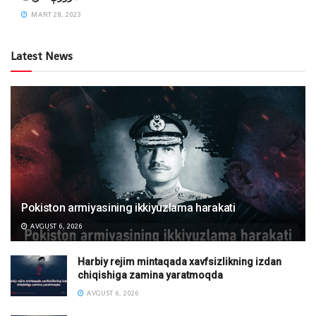
MART 28, 2023
Latest News
Pokiston armiyasining ikkiyuzlama harakati
AVGUST 6, 2026
Harbiy rejim mintaqada xavfsizlikning izdan
chiqishiga zamina yaratmoqda
AVGUST 6, 2026