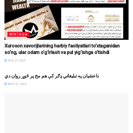
MINTAQA
Xuroson xavorijlarining harbiy faoliyatlari to‘xtaganidan
so‘ng, ular odam o‘g‘irlash va pul yig‘ishga o‘tishdi
IYUL 27, 2025
XABARLAR
داعشیان په تبلیغاتي ډګر کې هم مخ پر ځوړ روان دي
MAY 27, 2023