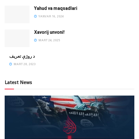
Yahud va maqsadlari
YANVAR 16, 2024
Xavorij unvoni!
MART 24, 2025
‌د روژې تعریف
MART 28, 2023
Latest News