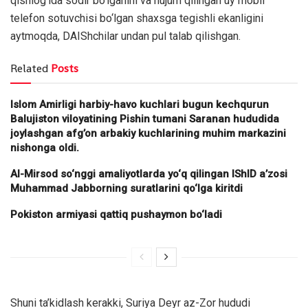
qishlog‘ida sodir bo‘lganini va hujum qilingan uy mobil
telefon sotuvchisi bo‘lgan shaxsga tegishli ekanligini
aytmoqda, DAIShchilar undan pul talab qilishgan.
Related
Posts
Islom Amirligi harbiy-havo kuchlari bugun kechqurun
Balujiston viloyatining Pishin tumani Saranan hududida
joylashgan afg’on arbakiy kuchlarining muhim markazini
nishonga oldi.
Al-Mirsod so‘nggi amaliyotlarda yo‘q qilingan IShID a’zosi
Muhammad Jabborning suratlarini qo‘lga kiritdi
Pokiston armiyasi qattiq pushaymon bo‘ladi
Shuni ta’kidlash kerakki, Suriya Deyr az-Zor hududi