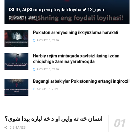
IShID; AQShning eng foydali loyihasi! 13_qism
AVGUST 8, 2026
Pokiston armiyasining ikkiyuzlama harakati
AVGUST 6, 2026
Harbiy rejim mintaqada xavfsizlikning izdan
chiqishiga zamina yaratmoqda
AVGUST 6, 2026
Bugungi arbakiylar Pokistonning ertangi inqirozi!
AVGUST 5, 2026
انسان څه ته وایي او د څه لپاره پیدا شوی؟
0 SHARES