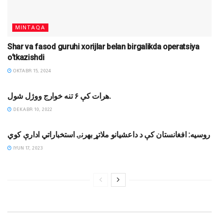
MINTAQA
Shar va fasod guruhi xorijlar belan birgalikda operatsiya
o‘tkazishdi
OKTABR 15, 2024
MINTAQA
هرات کې ۶ تنه خوارج ووژل شول.
DEKABR 10, 2022
AFG'ONISTON
روسیه: افغانستان کې د داعشیانو ملاتړ بهرنۍ استخباراتي ادارې کوي
IYUN 17, 2023