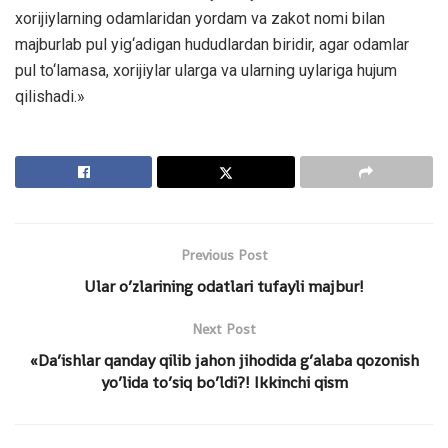
xorijiylarning odamlaridan yordam va zakot nomi bilan
majburlab pul yig‘adigan hududlardan biridir, agar odamlar
pul to‘lamasa, xorijiylar ularga va ularning uylariga hujum
qilishadi.»
Previous Post
Ular o’zlarining odatlari tufayli majbur!
Next Post
«Da’ishlar qanday qilib jahon jihodida g’alaba qozonish
yo’lida to’siq bo’ldi?! Ikkinchi qism