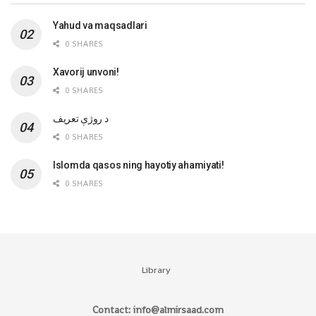
Yahud va maqsadlari
0 SHARES
Xavorij unvoni!
0 SHARES
‌د روژې تعریف
0 SHARES
Islomda qasos ning hayotiy ahamiyati!
0 SHARES
Library
Contact: info@almirsaad.com