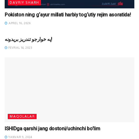
DAVRIY SHARH
Pokiston ning g‘ayur millati harbiy tog‘utiy rejim asoratida!
APREL 16, 2026
DAVRIY SHARH
په خوارجو تندریز بریدونه!
FEVRAL 14, 2023
MAQOLALAR
ISHIDga qarshi jang dostoni/uchinchi bo’lim
YANVAR 9, 2024