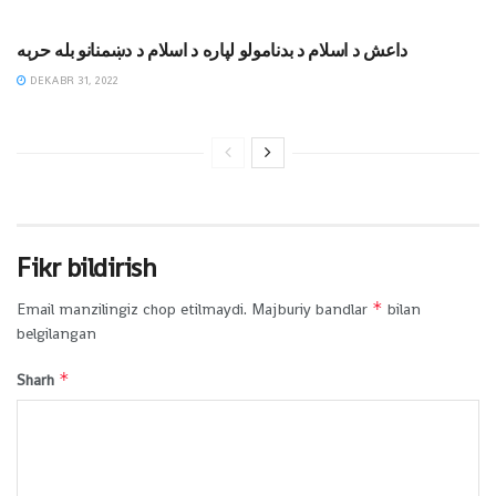
DINIY YOZUVLAR
داعش د اسلام د بدنامولو لپاره د اسلام د دښمنانو بله حربه
DEKABR 31, 2022
Fikr bildirish
*
Email manzilingiz chop etilmaydi.
Majburiy bandlar
bilan
belgilangan
*
Sharh