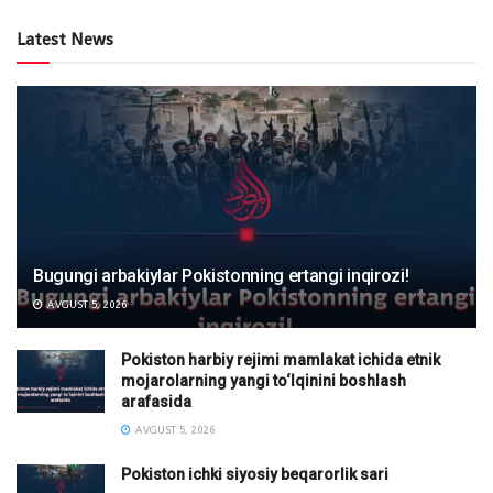
Latest News
Bugungi arbakiylar Pokistonning ertangi inqirozi!
AVGUST 5, 2026
Pokiston harbiy rejimi mamlakat ichida etnik
mojarolarning yangi to‘lqinini boshlash
arafasida
AVGUST 5, 2026
Pokiston ichki siyosiy beqarorlik sari