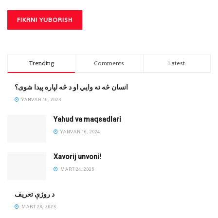
Trending
Comments
Latest
انسان څه ته وایي او د څه لپاره پیدا شوی؟
YANVAR 10, 2023
Yahud va maqsadlari
YANVAR 16, 2024
Xavorij unvoni!
MART 24, 2025
‌د روژې تعریف
MART 28, 2023