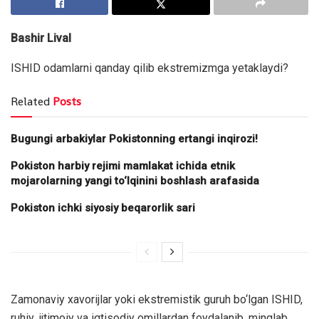
Bashir Lival
ISHID odamlarni qanday qilib ekstremizmga yetaklaydi?
Related
Posts
Bugungi arbakiylar Pokistonning ertangi inqirozi!
Pokiston harbiy rejimi mamlakat ichida etnik
mojarolarning yangi to‘lqinini boshlash arafasida
Pokiston ichki siyosiy beqarorlik sari
Zamonaviy xavorijlar yoki ekstremistik guruh bo‘lgan ISHID,
ruhiy, ijtimoiy va iqtisodiy omillardan foydalanib, minglab