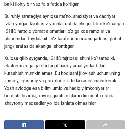
balki ilohiy bir vazifa sifatida ko‘rilgan.
Bu ruhiy strategiya ayniqsa ma’no, shaxsiyat va qadriyat
izlab yurgan tajribasiz yoshlar ustida chuqur ta’sir ko‘rsatgan.
ISHID hatto qiyomat alomatlari, o‘ziga xos ramzlar va
shiorlardan foydalanib, o‘z tarafdorlarini «muqaddas global
jang» arafasida ekaniga ishontirgan.
Xulosa qilib aytganda, ISHID tajribasi shuni ko‘rsatadiki,
ekstremizmga qarshi faqat harbiy amaliyotlar bilan
kurashish mumkin emas. Bu hodisani jilovlash uchun uning
ijtimoiy, iqtisodiy va psixologik ildizlari aniqlanishi kerak.
Yosh avlodga esa bilim, umid va haqiqiy imkoniyatlar
berilishi lozimki, xavorij guruhlar ularni din niqobi ostida
shaytoniy maqsadlar yo‘lida ishlata olmasinlar.