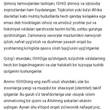
Ijtimoiy tarmoqlardan tashqari, ISHID ijtimoiy va iqtisodiy
inqirozlardan ham foydalangan. Tojikiston yoki ba’zi Afrika
davlatlari kabi muhtoj hududlarda hech qanday kelajakka ega
emas deb hisoblagan ishsiz va umidsiz yoshlar pul va
hokimiyat va’dalari qarshisida taslim bo‘lib, ushbu guruhga
qo‘shilishgan. Zamonaviy xavorijlar mazlumlikni namoyish
qilish, nafrat uyg‘otish va dushman yasash orqali bu
yoshlarning ko‘nglida qasos olish tuyg‘usini uyg‘otganlar.
Qizig‘i shundaki, ISHIDga qo‘shilgach, ko‘pchilik va’dalarning
hech biri bajarilmaganini va ular halokatli bir tuzoqqa tushib
qolganini tushunganlar.
Ammo ISHIDning eng xavfli usuli shundaki, ular bu
insonlarga yangi va muqobil bir shaxsiyat (identitet) taklif
qilganlar. Bu guruh o‘z tarafdorlariga ular «buyuk islom
ummati»ning bir qismi va Allohning askarlari ekanini
uqtirgan. Aynan shu e’tiqod orqali zo‘ravonlik nafaqat joiz,