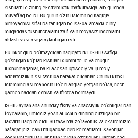
kishilarni o‘zining ekstremistik mafkurasiga jalb qilishga
muvaffaq bo‘ldi. Bu guruh o‘zini islomning haqiqiy
himoyachisi sifatida tanitgan bo‘lsa-da, amalda diniy
muqaddas tushunchalarni zaif va himoyasiz insonlarni
aldash vositasiga aylantirgan edi.
Bu inkor qilib bo‘lmaydigan haqiqatdirki, ISHID safiga
qo‘shilgan ko‘plab kishilar Islomni to‘liq va chuqur
tushunmaganlar, balki asosan iqtisodiy va ijtimoiy
adolatsizlik hissi ta’sirida harakat qilganlar. Chunki kimki
islomning asl ma’nosini to‘g‘ri anglab yetgan bo‘lsa, hech
qachon haddan oshish va ifrotga bormaydi.
ISHID aynan ana shunday fikriy va shaxsiylik bo‘shliqlaridan
foydalanib, umidsiz yoshlar uchun dinning buzilgan bir
tasvirini taqdim etdi. Bu tasvirda zo‘ravonlik va ekstremizm
nafaqat joiz, balki muqaddas deb ko‘rsatilardi. Xavorijlar
yoshlarni turli usullar bilan yo‘ldan ozdirdilar. Ulardan eng