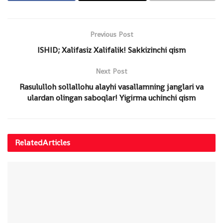
Previous Post
ISHID; Xalifasiz Xalifalik! Sakkizinchi qism
Next Post
Rasululloh sollallohu alayhi vasallamning janglari va
ulardan olingan saboqlar! Yigirma uchinchi qism
Related
Articles