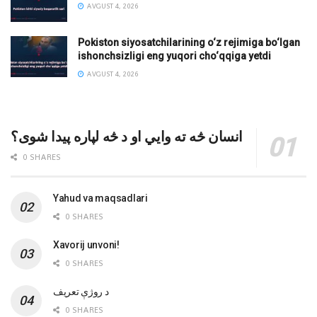
AVGUST 4, 2026
Pokiston siyosatchilarining o‘z rejimiga bo‘lgan
ishonchsizligi eng yuqori cho‘qqiga yetdi
AVGUST 4, 2026
انسان څه ته وایي او د څه لپاره پیدا شوی؟
0 SHARES
Yahud va maqsadlari
0 SHARES
Xavorij unvoni!
0 SHARES
‌د روژې تعریف
0 SHARES