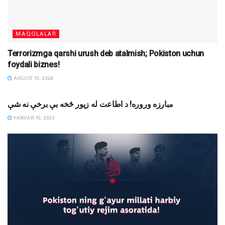
MAQOLALAR
Terrorizmga qarshi urush deb atalmish; Pokiston uchun
foydali biznes!
AVGUST 10, 2024
DAVRIY SHARH
مبارزه وروره! د اطاعت له زیور څخه بې برخې نه شې
YANVAR 10, 2023