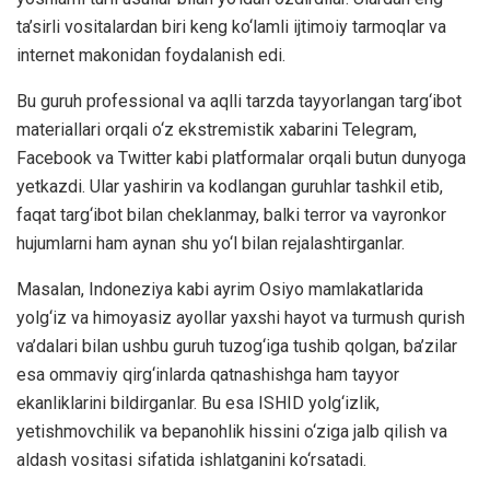
ta’sirli vositalardan biri keng ko‘lamli ijtimoiy tarmoqlar va
internet makonidan foydalanish edi.
Bu guruh professional va aqlli tarzda tayyorlangan targ‘ibot
materiallari orqali o‘z ekstremistik xabarini Telegram,
Facebook va Twitter kabi platformalar orqali butun dunyoga
yetkazdi. Ular yashirin va kodlangan guruhlar tashkil etib,
faqat targ‘ibot bilan cheklanmay, balki terror va vayronkor
hujumlarni ham aynan shu yo‘l bilan rejalashtirganlar.
Masalan, Indoneziya kabi ayrim Osiyo mamlakatlarida
yolg‘iz va himoyasiz ayollar yaxshi hayot va turmush qurish
va’dalari bilan ushbu guruh tuzog‘iga tushib qolgan, ba’zilar
esa ommaviy qirg‘inlarda qatnashishga ham tayyor
ekanliklarini bildirganlar. Bu esa ISHID yolg‘izlik,
yetishmovchilik va bepanohlik hissini o‘ziga jalb qilish va
aldash vositasi sifatida ishlatganini ko‘rsatadi.