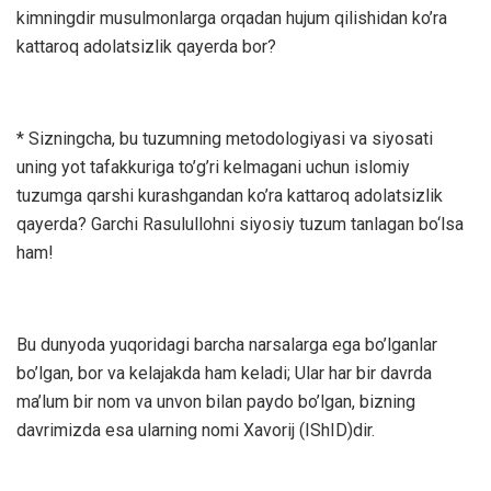
kimningdir musulmonlarga orqadan hujum qilishidan ko’ra
kattaroq adolatsizlik qayerda bor?
* Sizningcha, bu tuzumning metodologiyasi va siyosati
uning yot tafakkuriga to’g’ri kelmagani uchun islomiy
tuzumga qarshi kurashgandan ko’ra kattaroq adolatsizlik
qayerda? Garchi Rasulullohni siyosiy tuzum tanlagan bo‘lsa
ham!
Bu dunyoda yuqoridagi barcha narsalarga ega bo’lganlar
bo’lgan, bor va kelajakda ham keladi; Ular har bir davrda
ma’lum bir nom va unvon bilan paydo bo’lgan, bizning
davrimizda esa ularning nomi Xavorij (IShID)dir.