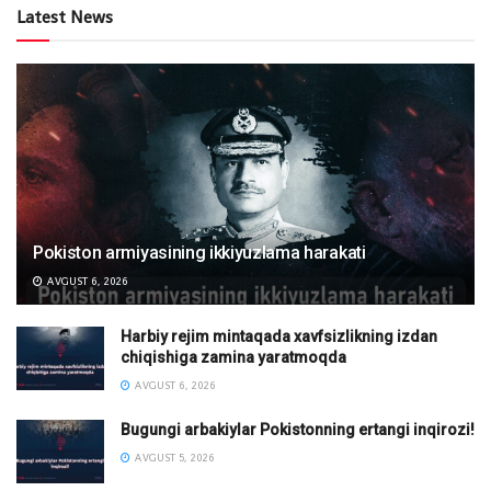
Latest News
Pokiston armiyasining ikkiyuzlama harakati
AVGUST 6, 2026
Harbiy rejim mintaqada xavfsizlikning izdan
chiqishiga zamina yaratmoqda
AVGUST 6, 2026
Bugungi arbakiylar Pokistonning ertangi inqirozi!
AVGUST 5, 2026