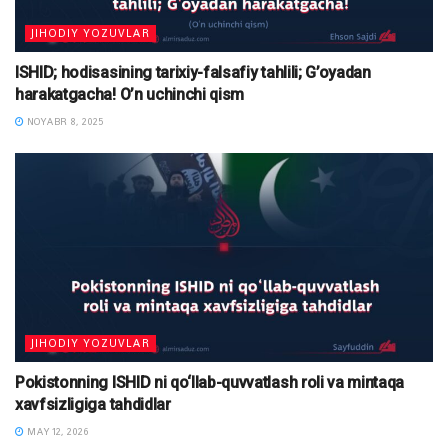
JIHODIY YOZUVLAR
ISHID; hodisasining tarixiy-falsafiy tahlili; G’oyadan
harakatgacha! O’n uchinchi qism
NOYABR 8, 2025
JIHODIY YOZUVLAR
Pokistonning ISHID ni qo‘llab-quvvatlash roli va mintaqa
xavfsizligiga tahdidlar
MAY 12, 2026