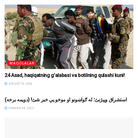
MAQOLALAR
24 Asad, haqiqatning g’alabasi va botilning qulashi kuni!
AVGUST 15, 2024
DINIY YOZUVLAR
استشراق وپېژنئ؛ له ګواښونو او موخو یې خبر شئ! (دويمه برخه)
YANVAR 28, 2023