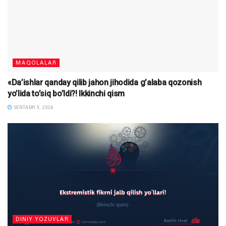
MAQOLALAR
«Da’ishlar qanday qilib jahon jihodida g’alaba qozonish
yo’lida to’siq bo’ldi?! Ikkinchi qism
SENTABR 9, 2024
DINIY YOZUVLAR