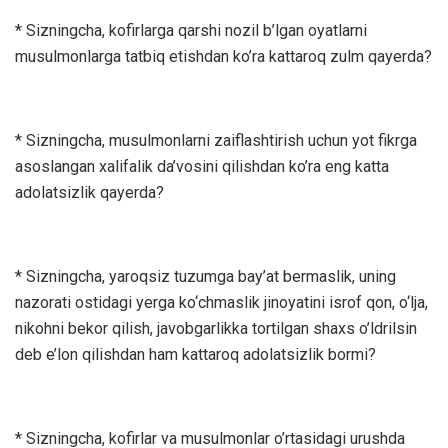
* Sizningcha, kofirlarga qarshi nozil b’lgan oyatlarni
musulmonlarga tatbiq etishdan ko’ra kattaroq zulm qayerda?
* Sizningcha, musulmonlarni zaiflashtirish uchun yot fikrga
asoslangan xalifalik da’vosini qilishdan ko’ra eng katta
adolatsizlik qayerda?
* Sizningcha, yaroqsiz tuzumga bay’at bermaslik, uning
nazorati ostidagi yerga ko‘chmaslik jinoyatini isrof qon, o‘lja,
nikohni bekor qilish, javobgarlikka tortilgan shaxs o’ldrilsin
deb e’lon qilishdan ham kattaroq adolatsizlik bormi?
* Sizningcha, kofirlar va musulmonlar o’rtasidagi urushda