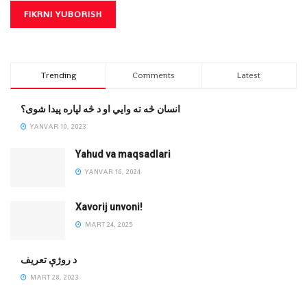
Trending
Comments
Latest
انسان څه ته وایي او د څه لپاره پیدا شوی؟
YANVAR 10, 2023
Yahud va maqsadlari
YANVAR 16, 2024
Xavorij unvoni!
MART 24, 2025
‌د روژې تعریف
MART 28, 2023