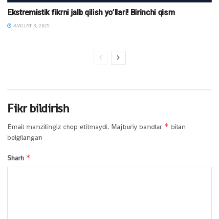
Ekstremistik fikrni jalb qilish yo’llari! Birinchi qism
AVGUST 3, 2025
Fikr bildirish
*
Email manzilingiz chop etilmaydi.
Majburiy bandlar
bilan
belgilangan
*
Sharh