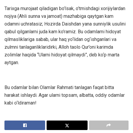
Tarixga murojaat qiladigan bo’lsak, o’tmishdagi xorijiylardan
nojiya (Ahli sunna va jamoat) mazhabiga qaytgan kam
odamni uchratasiz; Hozirda Daishdan yana sunniylik usulini
qabul qilganlarni juda kam ko’ramiz. Bu odamlarni hidoyat
qilmasliklariga sabab, ular haq yo‘lidan og‘ishganlari va
zulmni tanlaganliklaridirki, Alloh taolo Qur’oni karimda
zolimlar haqida “Ularni hidoyat qilmaydi”, deb ko‘p marta
aytgan.
Bu odamlar bilan Olamlar Rahmati tanlagan faqat bitta
harakat ishlaydi. Agar ularni topsam, albatta, oddiy odamlar
kabi o‘ldiraman!