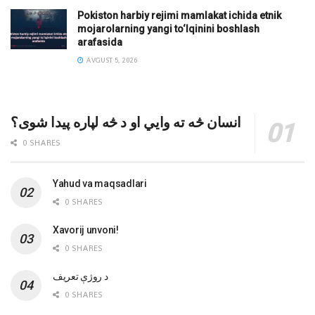
Pokiston harbiy rejimi mamlakat ichida etnik
mojarolarning yangi to‘lqinini boshlash
arafasida
AVGUST 5, 2026
انسان څه ته وایي او د څه لپاره پیدا شوی؟
0 SHARES
Yahud va maqsadlari
0 SHARES
Xavorij unvoni!
0 SHARES
‌د روژې تعریف
0 SHARES