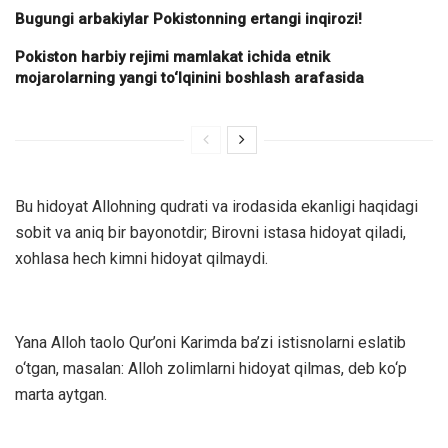
Bugungi arbakiylar Pokistonning ertangi inqirozi!
Pokiston harbiy rejimi mamlakat ichida etnik
mojarolarning yangi to‘lqinini boshlash arafasida
Bu hidoyat Allohning qudrati va irodasida ekanligi haqidagi
sobit va aniq bir bayonotdir; Birovni istasa hidoyat qiladi,
xohlasa hech kimni hidoyat qilmaydi.
Yana Alloh taolo Qur’oni Karimda ba’zi istisnolarni eslatib
o‘tgan, masalan: Alloh zolimlarni hidoyat qilmas, deb ko‘p
marta aytgan.