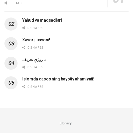
0 SHARES
Yahud va maqsadlari
0 SHARES
Xavorij unvoni!
0 SHARES
‌د روژې تعریف
0 SHARES
Islomda qasos ning hayotiy ahamiyati!
0 SHARES
Library