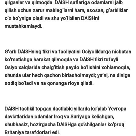
qilganlar va qilmoqda. DAISH saflariga odamlarni jalb
qilish uchun zarur mablag‘larni ham, asosan, g‘arbliklar
o‘z bo‘yniga oladi va shu yo‘l bilan DAISHni
mustahkamlaydi.
G‘arb DAISHning fikri va faoliyatini Osiyoliklarga nisbatan
ko‘rsatishga harakat qilmoqda va DAISH fikri tufayli
Osiyo xalqlarida chalg‘itish paydo bo‘lishini xohlamoqda,
shunda ular hech qachon birlasholmaydi; ya’ni, na diniga
sodiq bo‘ladi va na qonunga rioya qiladi.
DAISH tashkil topgan dastlabki yillarda ko‘plab Yevropa
davlatlaridan odamlar Iroq va Suriyaga kelishgan,
shubhasiz, hozirgacha DAISHga qo‘shilganlar ko‘proq
Britaniya tarafdorlari edi.