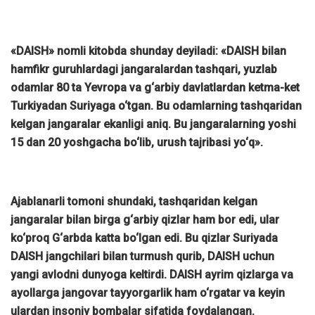
«DAISH» nomli kitobda shunday deyiladi: «DAISH bilan
hamfikr guruhlardagi jangaralardan tashqari, yuzlab
odamlar 80 ta Yevropa va g‘arbiy davlatlardan ketma-ket
Turkiyadan Suriyaga o‘tgan. Bu odamlarning tashqaridan
kelgan jangaralar ekanligi aniq. Bu jangaralarning yoshi
15 dan 20 yoshgacha bo‘lib, urush tajribasi yo‘q».
Ajablanarli tomoni shundaki, tashqaridan kelgan
jangaralar bilan birga g‘arbiy qizlar ham bor edi, ular
ko‘proq G‘arbda katta bo‘lgan edi. Bu qizlar Suriyada
DAISH jangchilari bilan turmush qurib, DAISH uchun
yangi avlodni dunyoga keltirdi. DAISH ayrim qizlarga va
ayollarga jangovar tayyorgarlik ham o‘rgatar va keyin
ulardan insoniy bombalar sifatida foydalangan.