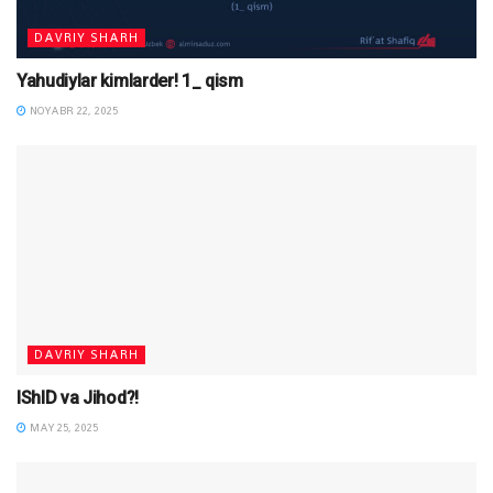
DAVRIY SHARH
Yahudiylar kimlarder! 1_ qism
NOYABR 22, 2025
DAVRIY SHARH
IShID va Jihod?!
MAY 25, 2025