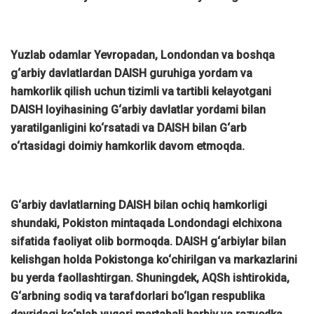
Yuzlab odamlar Yevropadan, Londondan va boshqa
g‘arbiy davlatlardan DAISH guruhiga yordam va
hamkorlik qilish uchun tizimli va tartibli kelayotgani
DAISH loyihasining G‘arbiy davlatlar yordami bilan
yaratilganligini ko‘rsatadi va DAISH bilan G‘arb
o‘rtasidagi doimiy hamkorlik davom etmoqda.
G‘arbiy davlatlarning DAISH bilan ochiq hamkorligi
shundaki, Pokiston mintaqada Londondagi elchixona
sifatida faoliyat olib bormoqda. DAISH g‘arbiylar bilan
kelishgan holda Pokistonga ko‘chirilgan va markazlarini
bu yerda faollashtirgan. Shuningdek, AQSh ishtirokida,
G‘arbning sodiq va tarafdorlari bo‘lgan respublika