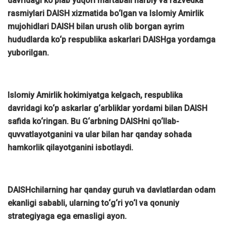
davridagi ko‘plab yuqori martabali harbiy va razvedka
rasmiylari DAISH xizmatida bo‘lgan va Islomiy Amirlik
mujohidlari DAISH bilan urush olib borgan ayrim
hududlarda ko‘p respublika askarlari DAISHga yordamga
yuborilgan.
Islomiy Amirlik hokimiyatga kelgach, respublika
davridagi ko‘p askarlar g‘arbliklar yordami bilan DAISH
safida ko‘ringan. Bu G‘arbning DAISHni qo‘llab-
quvvatlayotganini va ular bilan har qanday sohada
hamkorlik qilayotganini isbotlaydi.
DAISHchilarning har qanday guruh va davlatlardan odam
ekanligi sababli, ularning to‘g‘ri yo‘l va qonuniy
strategiyaga ega emasligi ayon.