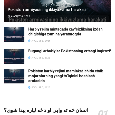
Pokiston armiyasining ikkiyuzlama harakati
AVGUST 6, 2026
Harbiy rejim mintaqada xavfsizlikning izdan
chiqishiga zamina yaratmoqda
AVGUST 6, 2026
Bugungi arbakiylar Pokistonning ertangi inqirozi!
AVGUST 5, 2026
Pokiston harbiy rejimi mamlakat ichida etnik
mojarolarning yangi to‘lqinini boshlash
arafasida
AVGUST 5, 2026
انسان څه ته وایي او د څه لپاره پیدا شوی؟