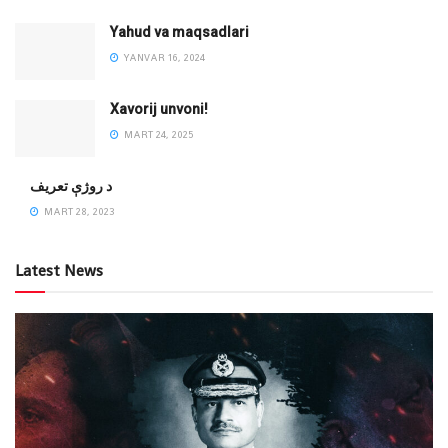
Yahud va maqsadlari
YANVAR 16, 2024
Xavorij unvoni!
MART 24, 2025
‌د روژې تعریف
MART 28, 2023
Latest News