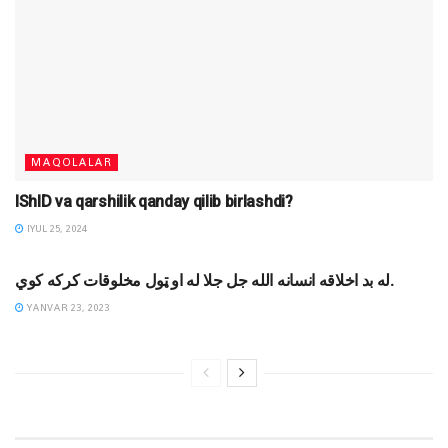
MAQOLALAR
IShID va qarshilik qanday qilib birlashdi?
IYUL 25, 2024
DINIY YOZUVLAR
له بد اخلاقه انسانه الله جل جلا له او ټول مخلوقات کرکه کوي.
YANVAR 23, 2023