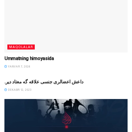
MAQOLALAR
Ummatning himoyasida
YANVAR 7, 2024
MAQOLALAR
.داعش اعضالری جنسی علاقه گه معتاد دیر
DEKABR 12, 2023