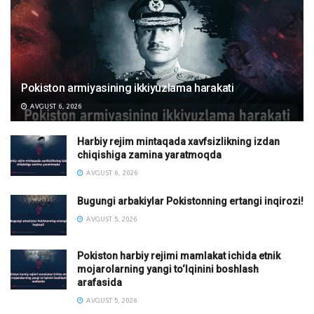
Pokiston armiyasining ikkiyuzlama harakati
AVGUST 6, 2026
Harbiy rejim mintaqada xavfsizlikning izdan
chiqishiga zamina yaratmoqda
AVGUST 6, 2026
Bugungi arbakiylar Pokistonning ertangi inqirozi!
AVGUST 5, 2026
Pokiston harbiy rejimi mamlakat ichida etnik
mojarolarning yangi to‘lqinini boshlash
arafasida
AVGUST 5, 2026