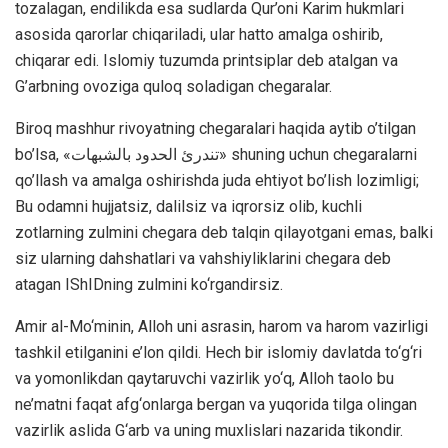
tozalagan, endilikda esa sudlarda Qur’oni Karim hukmlari
asosida qarorlar chiqariladi, ular hatto amalga oshirib,
chiqarar edi. Islomiy tuzumda printsiplar deb atalgan va
G’arbning ovoziga quloq soladigan chegaralar.
Biroq mashhur rivoyatning chegaralari haqida aytib o’tilgan
bo’lsa, «تندرئ الحدود بالشبهات» shuning uchun chegaralarni
qo’llash va amalga oshirishda juda ehtiyot bo’lish lozimligi;
Bu odamni hujjatsiz, dalilsiz va iqrorsiz olib, kuchli
zotlarning zulmini chegara deb talqin qilayotgani emas, balki
siz ularning dahshatlari va vahshiyliklarini chegara deb
atagan IShIDning zulmini ko‘rgandirsiz.
Amir al-Mo‘minin, Alloh uni asrasin, harom va harom vazirligi
tashkil etilganini e’lon qildi. Hech bir islomiy davlatda to‘g‘ri
va yomonlikdan qaytaruvchi vazirlik yo‘q, Alloh taolo bu
ne’matni faqat afg‘onlarga bergan va yuqorida tilga olingan
vazirlik aslida G‘arb va uning muxlislari nazarida tikondir.