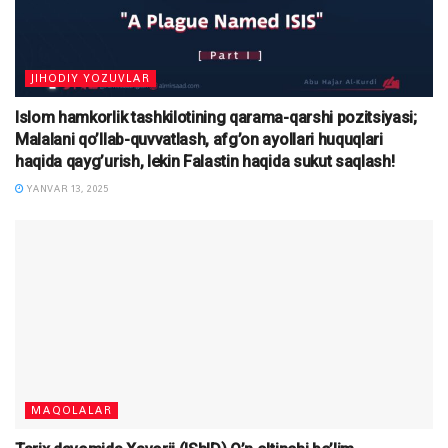
JIHODIY YOZUVLAR
Islom hamkorlik tashkilotining qarama-qarshi pozitsiyasi;
Malalani qo’llab-quvvatlash, afg’on ayollari huquqlari
haqida qayg’urish, lekin Falastin haqida sukut saqlash!
YANVAR 13, 2025
MAQOLALAR