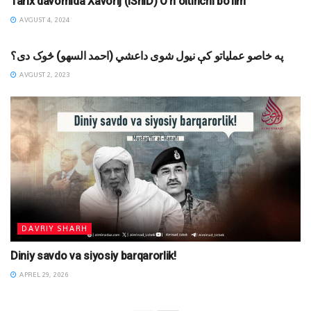
Tarix davomida Xavorij (IShID) O’n oltinchi bo’lim
AVGUST 4, 2024
MAQOLALAR
په خاصو عملياتو کې نيول شوی داعشي (احمد السهو) څوک دی؟
AVGUST 2, 2023
DAVRIY SHARH
Diniy savdo va siyosiy barqarorlik!
APREL 29, 2026