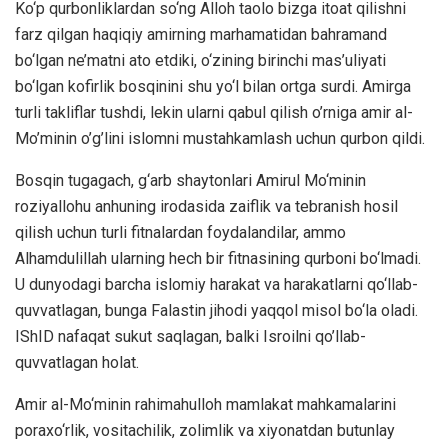
Ko‘p qurbonliklardan so‘ng Alloh taolo bizga itoat qilishni
farz qilgan haqiqiy amirning marhamatidan bahramand
bo‘lgan ne’matni ato etdiki, o‘zining birinchi mas’uliyati
bo‘lgan kofirlik bosqinini shu yo‘l bilan ortga surdi. Amirga
turli takliflar tushdi, lekin ularni qabul qilish o’rniga amir al-
Mo’minin o’g’lini islomni mustahkamlash uchun qurbon qildi.
Bosqin tugagach, g‘arb shaytonlari Amirul Mo‘minin
roziyallohu anhuning irodasida zaiflik va tebranish hosil
qilish uchun turli fitnalardan foydalandilar, ammo
Alhamdulillah ularning hech bir fitnasining qurboni bo‘lmadi.
U dunyodagi barcha islomiy harakat va harakatlarni qo‘llab-
quvvatlagan, bunga Falastin jihodi yaqqol misol bo‘la oladi.
IShID nafaqat sukut saqlagan, balki Isroilni qo’llab-
quvvatlagan holat.
Amir al-Mo‘minin rahimahulloh mamlakat mahkamalarini
poraxo‘rlik, vositachilik, zolimlik va xiyonatdan butunlay