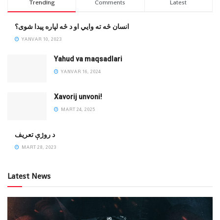
Trending
Comments
Latest
انسان څه ته وایي او د څه لپاره پیدا شوی؟
YANVAR 10, 2023
Yahud va maqsadlari
YANVAR 16, 2024
Xavorij unvoni!
MART 24, 2025
‌د روژې تعریف
MART 28, 2023
Latest News