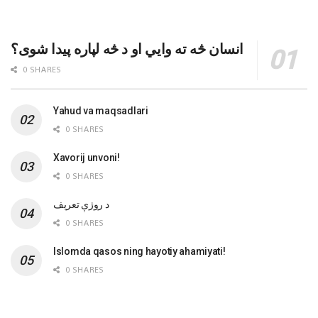
انسان څه ته وایي او د څه لپاره پیدا شوی؟
0 SHARES
Yahud va maqsadlari
0 SHARES
Xavorij unvoni!
0 SHARES
‌د روژې تعریف
0 SHARES
Islomda qasos ning hayotiy ahamiyati!
0 SHARES