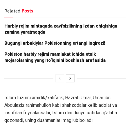
Related
Posts
Harbiy rejim mintaqada xavfsizlikning izdan chiqishiga
zamina yaratmoqda
Bugungi arbakiylar Pokistonning ertangi inqirozi!
Pokiston harbiy rejimi mamlakat ichida etnik
mojarolarning yangi to‘lqinini boshlash arafasida
Islom tuzumi amirlik/xalifalik; Hazrati Umar, Umar ibn
Abdulaziz rahimahulloh kabi shahzodalar kelib adolat va
insofdan foydalansalar, Islom dini dunyo ustidan g‘alaba
qozonadi, uning dushmanlari mag‘lub bo‘ladi.