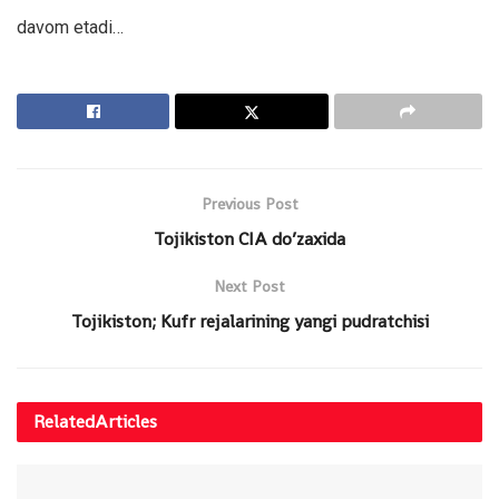
davom etadi…
Previous Post
Tojikiston CIA do’zaxida
Next Post
Tojikiston; Kufr rejalarining yangi pudratchisi
Related
Articles