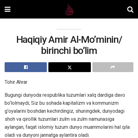
Haqiqiy Amir Al-Mo’minin/
birinchi bo’lim
Tohir Ahrar
Bugungi dunyoda respublika tuzumlari xalq dardiga davo
bo‘lolmaydi; Siz bu sohada kapitalizm va kommunizm
g‘oyalarini boshdan kechirdingiz, shuningdek, dunyodagi
shoh va qirollik tuzumlari zulm va zulm namunasiga
aylangan, faqat islomiy tuzum dunyo muammolarini hal qila
oladi va dunyoni jannatga aylantira oladi.