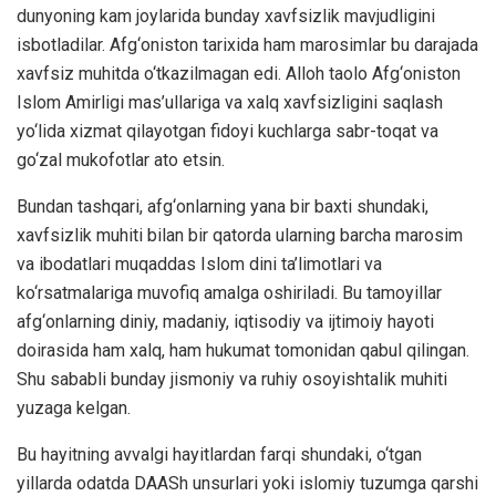
dunyoning kam joylarida bunday xavfsizlik mavjudligini
isbotladilar. Afg‘oniston tarixida ham marosimlar bu darajada
xavfsiz muhitda o‘tkazilmagan edi. Alloh taolo Afg‘oniston
Islom Amirligi mas’ullariga va xalq xavfsizligini saqlash
yo‘lida xizmat qilayotgan fidoyi kuchlarga sabr-toqat va
go‘zal mukofotlar ato etsin.
Bundan tashqari, afg‘onlarning yana bir baxti shundaki,
xavfsizlik muhiti bilan bir qatorda ularning barcha marosim
va ibodatlari muqaddas Islom dini ta’limotlari va
ko‘rsatmalariga muvofiq amalga oshiriladi. Bu tamoyillar
afg‘onlarning diniy, madaniy, iqtisodiy va ijtimoiy hayoti
doirasida ham xalq, ham hukumat tomonidan qabul qilingan.
Shu sababli bunday jismoniy va ruhiy osoyishtalik muhiti
yuzaga kelgan.
Bu hayitning avvalgi hayitlardan farqi shundaki, o‘tgan
yillarda odatda DAASh unsurlari yoki islomiy tuzumga qarshi