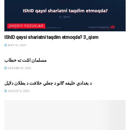
JIHODIY YOZUVLAR
IShID qaysi shariatni taqdim etmoqda? 3_qism
MAY 16, 2026
DINIY YOZUVLAR
مسلمان امّت ته خطاب
DEKABR 29, 2022
MAQOLALAR
د ‌بغدادي خليفه ګانو د جعلي خلافت د بطلان دلايل
AVGUST 8, 2023