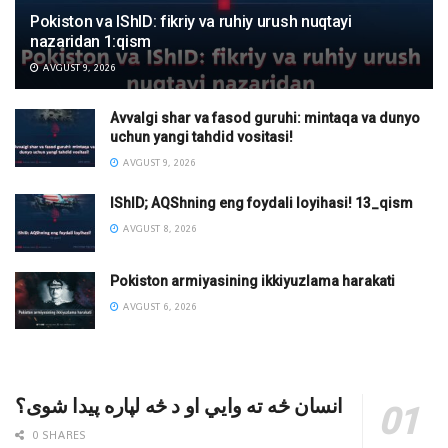
Pokiston va IShID: fikriy va ruhiy urush nuqtayi
nazaridan 1:qism
AVGUST 9, 2026
Avvalgi shar va fasod guruhi: mintaqa va dunyo
uchun yangi tahdid vositasi!
AVGUST 9, 2026
IShID; AQShning eng foydali loyihasi! 13_qism
AVGUST 8, 2026
Pokiston armiyasining ikkiyuzlama harakati
AVGUST 6, 2026
انسان څه ته وایي او د څه لپاره پیدا شوی؟
0 SHARES