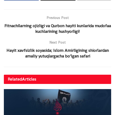
Previous Post
Fitnachilarning ojizligi va Qurbon hayiti kunlarida mudofaa
kuchlarining hushyorligi!
Next Post
Hayit xavfsizlik soyasida; Islom Amirligining shiorlardan
amaliy yutuqlargacha bo‘lgan safari
Related
Articles