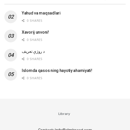
Yahud va maqsadlari
0 SHARES
Xavorij unvoni!
0 SHARES
‌د روژې تعریف
0 SHARES
Islomda qasos ning hayotiy ahamiyati!
0 SHARES
Library
Contact: info@almirsaad.com