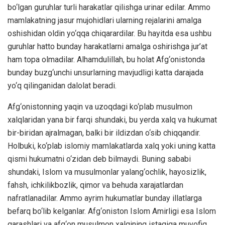
bo‘lgan guruhlar turli harakatlar qilishga urinar edilar. Ammo
mamlakatning jasur mujohidlari ularning rejalarini amalga
oshishidan oldin yo‘qqa chiqarardilar. Bu hayitda esa ushbu
guruhlar hatto bunday harakatlarni amalga oshirishga jur’at
ham topa olmadilar. Alhamdulillah, bu holat Afg‘onistonda
bunday buzg‘unchi unsurlarning mavjudligi katta darajada
yo‘q qilinganidan dalolat beradi.
Afg‘onistonning yaqin va uzoqdagi ko‘plab musulmon
xalqlaridan yana bir farqi shundaki, bu yerda xalq va hukumat
bir-biridan ajralmagan, balki bir ildizdan o‘sib chiqqandir.
Holbuki, ko‘plab islomiy mamlakatlarda xalq yoki uning katta
qismi hukumatni o‘zidan deb bilmaydi. Buning sababi
shundaki, Islom va musulmonlar yalang‘ochlik, hayosizlik,
fahsh, ichkilikbozlik, qimor va behuda xarajatlardan
nafratlanadilar. Ammo ayrim hukumatlar bunday illatlarga
befarq bo‘lib kelganlar. Afg‘oniston Islom Amirligi esa Islom
qarashlari va afg‘on musulmon xalqining istagiga muvofiq