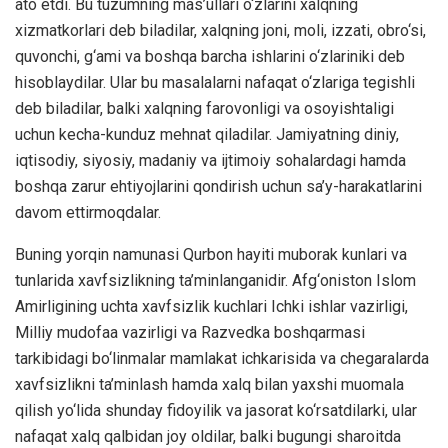
ato etdi. Bu tuzumning mas’ullari o‘zlarini xalqning
xizmatkorlari deb biladilar, xalqning joni, moli, izzati, obro‘si,
quvonchi, g‘ami va boshqa barcha ishlarini o‘zlariniki deb
hisoblaydilar. Ular bu masalalarni nafaqat o‘zlariga tegishli
deb biladilar, balki xalqning farovonligi va osoyishtaligi
uchun kecha-kunduz mehnat qiladilar. Jamiyatning diniy,
iqtisodiy, siyosiy, madaniy va ijtimoiy sohalardagi hamda
boshqa zarur ehtiyojlarini qondirish uchun sa’y-harakatlarini
davom ettirmoqdalar.
Buning yorqin namunasi Qurbon hayiti muborak kunlari va
tunlarida xavfsizlikning ta’minlanganidir. Afg‘oniston Islom
Amirligining uchta xavfsizlik kuchlari Ichki ishlar vazirligi,
Milliy mudofaa vazirligi va Razvedka boshqarmasi
tarkibidagi bo‘linmalar mamlakat ichkarisida va chegaralarda
xavfsizlikni ta’minlash hamda xalq bilan yaxshi muomala
qilish yo‘lida shunday fidoyilik va jasorat ko‘rsatdilarki, ular
nafaqat xalq qalbidan joy oldilar, balki bugungi sharoitda