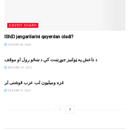
DAVRIY SHARH
IShID jangarilarini qayerdan oladi?
OKTABR 28, 2024
MAQOLALAR
د داعش په ټولنیز جوړښت کې د ښځو رول او موقف
NOYABR 30, 2023
MAQOLALAR
غزه ومیلیون لب عرب قوشنی لر
DEKABR 11, 2023