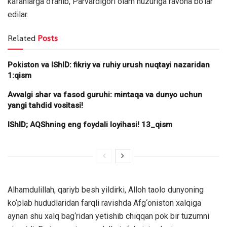
kafanlarga o‘ranib, Parvardigori olam huzuriga ravona bo‘lar
edilar.
Related
Posts
Pokiston va IShID: fikriy va ruhiy urush nuqtayi nazaridan
1:qism
Avvalgi shar va fasod guruhi: mintaqa va dunyo uchun
yangi tahdid vositasi!
IShID; AQShning eng foydali loyihasi! 13_qism
Alhamdulillah, qariyb besh yildirki, Alloh taolo dunyoning
ko‘plab hududlaridan farqli ravishda Afg‘oniston xalqiga
aynan shu xalq bag‘ridan yetishib chiqqan pok bir tuzumni