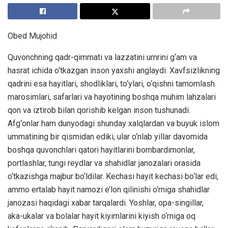
Obed Mujohid
Quvonchning qadr-qimmati va lazzatini umrini g‘am va
hasrat ichida o‘tkazgan inson yaxshi anglaydi. Xavfsizlikning
qadrini esa hayitlari, shodliklari, to‘ylari, o‘qishni tamomlash
marosimlari, safarlari va hayotining boshqa muhim lahzalari
qon va iztirob bilan qorishib kelgan inson tushunadi.
Afg‘onlar ham dunyodagi shunday xalqlardan va buyuk islom
ummatining bir qismidan ediki, ular o‘nlab yillar davomida
boshqa quvonchlari qatori hayitlarini bombardimonlar,
portlashlar, tungi reydlar va shahidlar janozalari orasida
o‘tkazishga majbur bo‘ldilar. Kechasi hayit kechasi bo‘lar edi,
ammo ertalab hayit namozi e’lon qilinishi o‘rniga shahidlar
janozasi haqidagi xabar tarqalardi. Yoshlar, opa-singillar,
aka-ukalar va bolalar hayit kiyimlarini kiyish o‘rniga oq