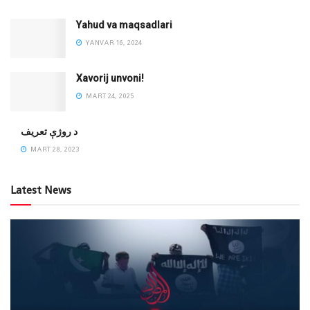
Yahud va maqsadlari
YANVAR 16, 2024
Xavorij unvoni!
MART 24, 2025
‌د روژې تعریف
MART 28, 2023
Latest News