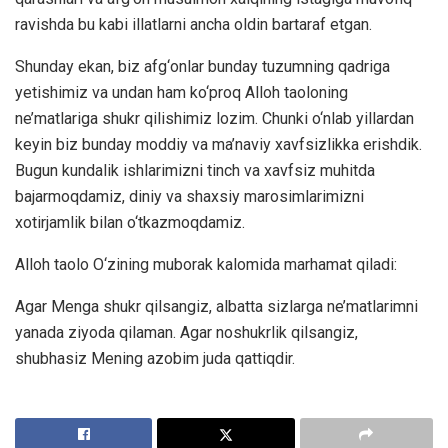
ravishda bu kabi illatlarni ancha oldin bartaraf etgan.
Shunday ekan, biz afg‘onlar bunday tuzumning qadriga
yetishimiz va undan ham ko‘proq Alloh taoloning
ne’matlariga shukr qilishimiz lozim. Chunki o‘nlab yillardan
keyin biz bunday moddiy va ma’naviy xavfsizlikka erishdik.
Bugun kundalik ishlarimizni tinch va xavfsiz muhitda
bajarmoqdamiz, diniy va shaxsiy marosimlarimizni
xotirjamlik bilan o‘tkazmoqdamiz.
Alloh taolo O‘zining muborak kalomida marhamat qiladi:
Agar Menga shukr qilsangiz, albatta sizlarga ne’matlarimni
yanada ziyoda qilaman. Agar noshukrlik qilsangiz,
shubhasiz Mening azobim juda qattiqdir.