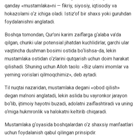
qanday «mustamlaka»ni — fikriy, siyosiy, iqtisodiy va
hokazolarni o‘z ichiga oladi. Istiz’of bir shaxs yoki guruhdan
foydalanishni anglatadi.
Boshqa tomondan, Qur’oni karim zaiflarga g‘alaba va’da
qilgan, chunki ular potensial jihatdan kuchlidirlar, garchi ular
vaqtincha dushman bosimi ostida bo‘lishsa-da, lekin
mustamlaka ostidan o‘zlarini qutqarish uchun doim harakat
qilishadi. Shuning uchun Alloh taolo: «Biz ularni imomlar va
yerning vorislari qilmoqchimiz», deb aytadi.
Til nuqtai nazaridan, mustamlaka degani «obod qilish»
degan ma’noni anglatadi, lekin aslida bu vayronkor jarayon
bo‘lib, ijtimoiy hayotni buzadi, adolatni zaiflashtiradi va uning
o‘rniga hukmronlik va halokatni keltirib chiqaradi.
Mustamlaka g‘oyasida boshqalardan o‘z shaxsiy manfaatlari
uchun foydalanish qabul qilingan prinsipdir.