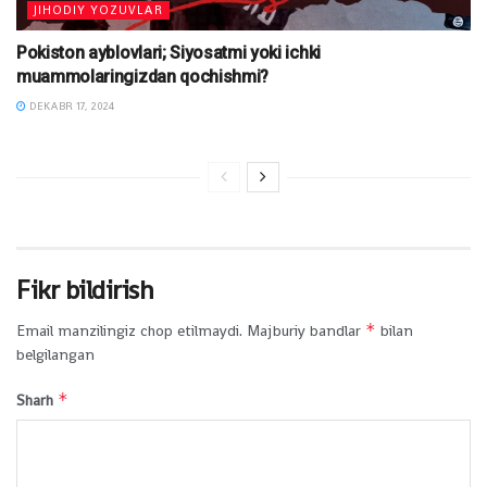
JIHODIY YOZUVLAR
Pokiston ayblovlari; Siyosatmi yoki ichki
muammolaringizdan qochishmi?
DEKABR 17, 2024
Fikr bildirish
*
Email manzilingiz chop etilmaydi.
Majburiy bandlar
bilan
belgilangan
*
Sharh