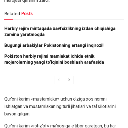
murojaat qilishim zarur.
Related
Posts
Harbiy rejim mintaqada xavfsizlikning izdan chiqishiga
zamina yaratmoqda
Bugungi arbakiylar Pokistonning ertangi inqirozi!
Pokiston harbiy rejimi mamlakat ichida etnik
mojarolarning yangi to‘lqinini boshlash arafasida
Qur’oni karim «mustamlaka» uchun o‘ziga xos nomni
ishlatgan va mustamlakaning turli jihatlari va tafsilotlarini
bayon qilgan.
Qur’oni karim «istiz’of» ma’nosiga e’tibor qaratgan, bu har