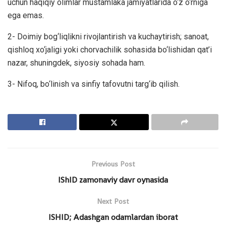
uchun haqiqiy olimlar mustamlaka jamiyatlarida o‘z o‘rniga
ega emas.
2- Doimiy bog‘liqlikni rivojlantirish va kuchaytirish; sanoat,
qishloq xo‘jaligi yoki chorvachilik sohasida bo‘lishidan qat’i
nazar, shuningdek, siyosiy sohada ham.
3- Nifoq, bo‘linish va sinfiy tafovutni targ‘ib qilish.
Previous Post
IShID zamonaviy davr oynasida
Next Post
ISHID; Adashgan odamlardan iborat