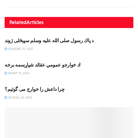
Related
Articles
DINIY YOZUVLAR
د پاك رسول صلی الله علیه وسلم سپېڅلى ژوند
DEKABR 31, 2022
MAQOLALAR
د خوارجو عمومي عقائد شپاړسمه برخه!
MART 15, 2023
MAQOLALAR
چرا داعش را خوارج می گوئیم؟
FEVRAL 25, 2023