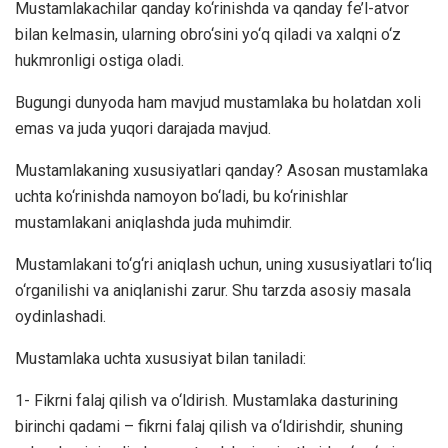
Mustamlakachilar qanday ko‘rinishda va qanday fe’l-atvor
bilan kelmasin, ularning obro‘sini yo‘q qiladi va xalqni o‘z
hukmronligi ostiga oladi.
Bugungi dunyoda ham mavjud mustamlaka bu holatdan xoli
emas va juda yuqori darajada mavjud.
Mustamlakaning xususiyatlari qanday? Asosan mustamlaka
uchta ko‘rinishda namoyon bo‘ladi, bu ko‘rinishlar
mustamlakani aniqlashda juda muhimdir.
Mustamlakani to‘g‘ri aniqlash uchun, uning xususiyatlari to‘liq
o‘rganilishi va aniqlanishi zarur. Shu tarzda asosiy masala
oydinlashadi.
Mustamlaka uchta xususiyat bilan taniladi:
1- Fikrni falaj qilish va o‘ldirish. Mustamlaka dasturining
birinchi qadami – fikrni falaj qilish va o‘ldirishdir, shuning