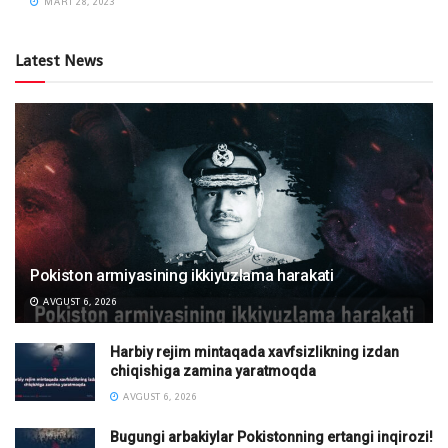
MART 28, 2023
Latest News
Pokiston armiyasining ikkiyuzlama harakati
AVGUST 6, 2026
Harbiy rejim mintaqada xavfsizlikning izdan
chiqishiga zamina yaratmoqda
AVGUST 6, 2026
Bugungi arbakiylar Pokistonning ertangi inqirozi!