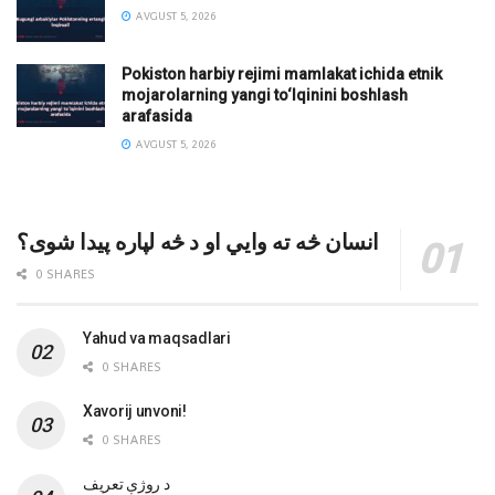
AVGUST 5, 2026
Pokiston harbiy rejimi mamlakat ichida etnik
mojarolarning yangi to‘lqinini boshlash
arafasida
AVGUST 5, 2026
انسان څه ته وایي او د څه لپاره پیدا شوی؟
0 SHARES
Yahud va maqsadlari
0 SHARES
Xavorij unvoni!
0 SHARES
‌د روژې تعریف