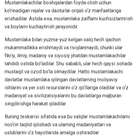
Mustamlakachilar boshqalardan foyda olish uchun
ko‘rinadigan rejalar va dasturlar orqali o‘z manfaatlariga
erishadilar. Aslida esa, mustamlaka zaiflarni kuchsizlantirish
va boylarni kuchaytirish jarayonidir.
Mustamlaka bilan yuzma-yuz kelgan xalq hech qachon
mukammallikka erishmaydi va rivojlanmaydi, chunki ular
fikriy, ilmiy, madaniy va siyosiy jihatdan mustamlakachilar
tahdidi ostida bo‘ladilar. Shu sababli, ular hech qaysi sohada
mustaqil va ozod bo‘la olmaydilar. Hatto mustamlakachi
davlatlar mustamlaka qilingan davlatlarning moliyaviy
ishlarini va yer osti resurslarini o‘z qo‘llariga oladilar va o‘z
madaniyat va sivilizatsiyalarini bu davlatlarga majburan
singdirishga harakat qiladilar.
Buning teskarisi sifatida esa bu xalqlar mustamlakachilarni
noo‘rin taqlid qilishadi va ularning madaniyatlari va
uslublarini o‘z hayotlarida amalga oshiradilar.