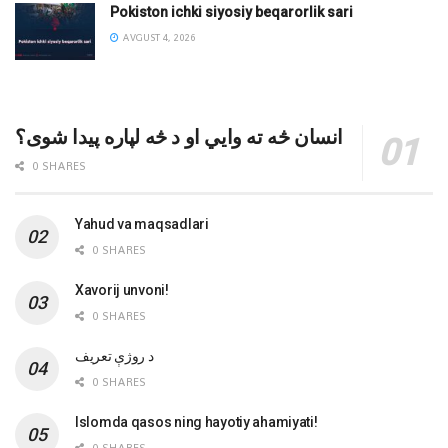
Pokiston ichki siyosiy beqarorlik sari
AVGUST 4, 2026
انسان څه ته وایي او د څه لپاره پیدا شوی؟
0 SHARES
Yahud va maqsadlari
0 SHARES
Xavorij unvoni!
0 SHARES
‌د روژې تعریف
0 SHARES
Islomda qasos ning hayotiy ahamiyati!
0 SHARES