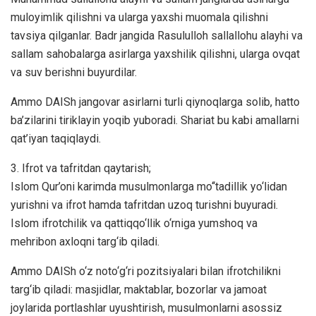
muloyimlik qilishni va ularga yaxshi muomala qilishni
tavsiya qilganlar. Badr jangida Rasululloh sallallohu alayhi va
sallam sahobalarga asirlarga yaxshilik qilishni, ularga ovqat
va suv berishni buyurdilar.
Ammo DAISh jangovar asirlarni turli qiynoqlarga solib, hatto
ba’zilarini tiriklayin yoqib yuboradi. Shariat bu kabi amallarni
qat’iyan taqiqlaydi.
3. Ifrot va tafritdan qaytarish;
Islom Qur’oni karimda musulmonlarga mo‘‘tadillik yo‘lidan
yurishni va ifrot hamda tafritdan uzoq turishni buyuradi.
Islom ifrotchilik va qattiqqo‘llik o‘rniga yumshoq va
mehribon axloqni targ‘ib qiladi.
Ammo DAISh o‘z noto‘g‘ri pozitsiyalari bilan ifrotchilikni
targ‘ib qiladi: masjidlar, maktablar, bozorlar va jamoat
joylarida portlashlar uyushtirish, musulmonlarni asossiz