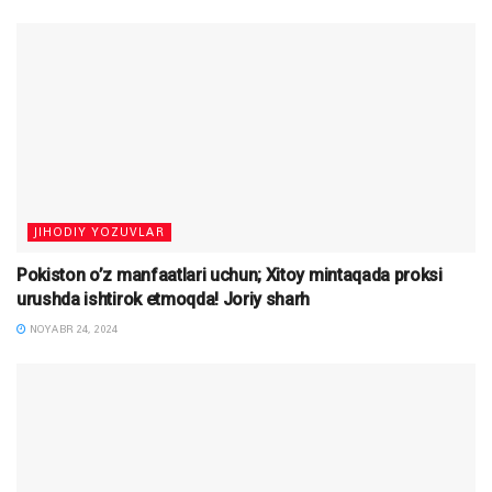
JIHODIY YOZUVLAR
Pokiston o’z manfaatlari uchun; Xitoy mintaqada proksi
urushda ishtirok etmoqda! Joriy sharh
NOYABR 24, 2024