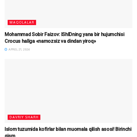
MAQOLALAR
Mohammad Sobir Faizov: IShIDning yana bir hujumchisi
Crocus hallga «namozsiz va dindan yiroq»
APREL 21, 2024
DAVRIY SHARH
Islom tuzumida kofirlar bilan muomala qilish asosi! Birinchi
qism