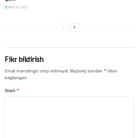
MAY 27, 2025
Fikr bildirish
*
Email manzilingiz chop etilmaydi.
Majburiy bandlar
bilan
belgilangan
*
Sharh