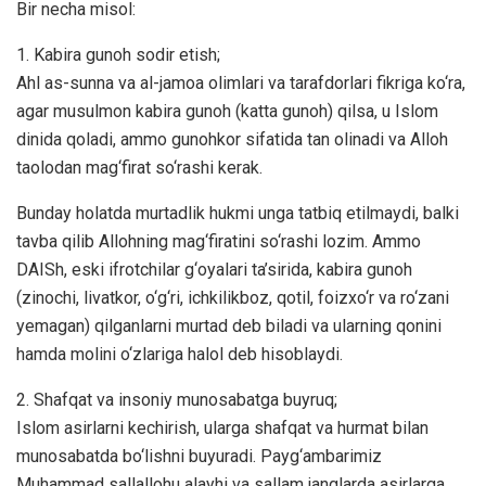
Bir necha misol:
1. Kabira gunoh sodir etish;
Ahl as-sunna va al-jamoa olimlari va tarafdorlari fikriga ko‘ra,
agar musulmon kabira gunoh (katta gunoh) qilsa, u Islom
dinida qoladi, ammo gunohkor sifatida tan olinadi va Alloh
taolodan mag‘firat so‘rashi kerak.
Bunday holatda murtadlik hukmi unga tatbiq etilmaydi, balki
tavba qilib Allohning mag‘firatini so‘rashi lozim. Ammo
DAISh, eski ifrotchilar g‘oyalari ta’sirida, kabira gunoh
(zinochi, livatkor, o‘g‘ri, ichkilikboz, qotil, foizxo‘r va ro‘zani
yemagan) qilganlarni murtad deb biladi va ularning qonini
hamda molini o‘zlariga halol deb hisoblaydi.
2. Shafqat va insoniy munosabatga buyruq;
Islom asirlarni kechirish, ularga shafqat va hurmat bilan
munosabatda bo‘lishni buyuradi. Payg‘ambarimiz
Muhammad sallallohu alayhi va sallam janglarda asirlarga