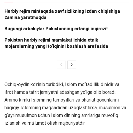
Harbiy rejim mintaqada xavfsizlikning izdan chiqishiga
zamina yaratmoqda
Bugungi arbakiylar Pokistonning ertangi inqirozi!
Pokiston harbiy rejimi mamlakat ichida etnik
mojarolarning yangi to‘lqinini boshlash arafasida
Ochiq-oydin ko‘rinib turibdiki, Islom mo‘‘tadillik dinidir va
ifrot hamda tafrit jamiyatni adashgan yo‘lga olib boradi.
Ammo kimki Islomning tamoyillari va shariat qonunlarini
haqiqiy Islomning maqsadidan uzoqlashtirsa, musulmon va
g‘ayrimusulmon uchun Islom dinining amrlariga muvofiq
izlanish va ma’lumot olish majburiyatdir.