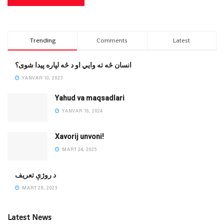
Trending
Comments
Latest
انسان څه ته وایي او د څه لپاره پیدا شوی؟
YANVAR 10, 2023
Yahud va maqsadlari
YANVAR 16, 2024
Xavorij unvoni!
MART 24, 2025
‌د روژې تعریف
MART 28, 2023
Latest News