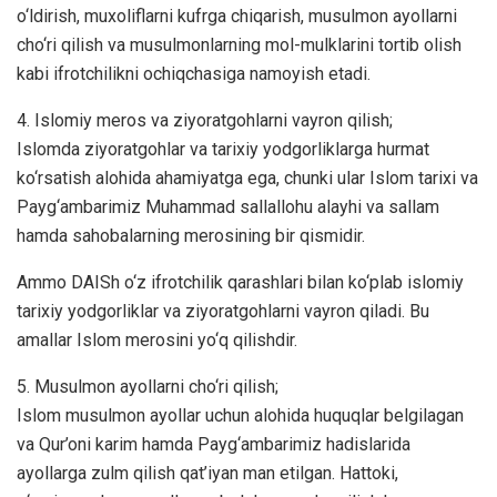
o‘ldirish, muxoliflarni kufrga chiqarish, musulmon ayollarni
cho‘ri qilish va musulmonlarning mol-mulklarini tortib olish
kabi ifrotchilikni ochiqchasiga namoyish etadi.
4. Islomiy meros va ziyoratgohlarni vayron qilish;
Islomda ziyoratgohlar va tarixiy yodgorliklarga hurmat
ko‘rsatish alohida ahamiyatga ega, chunki ular Islom tarixi va
Payg‘ambarimiz Muhammad sallallohu alayhi va sallam
hamda sahobalarning merosining bir qismidir.
Ammo DAISh o‘z ifrotchilik qarashlari bilan ko‘plab islomiy
tarixiy yodgorliklar va ziyoratgohlarni vayron qiladi. Bu
amallar Islom merosini yo‘q qilishdir.
5. Musulmon ayollarni cho‘ri qilish;
Islom musulmon ayollar uchun alohida huquqlar belgilagan
va Qur’oni karim hamda Payg‘ambarimiz hadislarida
ayollarga zulm qilish qat’iyan man etilgan. Hattoki,