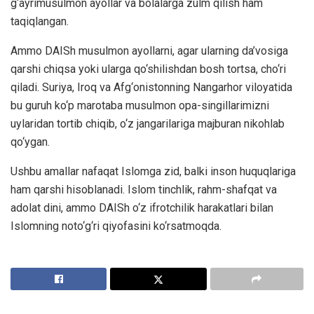
g‘ayrimusulmon ayollar va bolalarga zulm qilish ham
taqiqlangan.
Ammo DAISh musulmon ayollarni, agar ularning da’vosiga
qarshi chiqsa yoki ularga qo‘shilishdan bosh tortsa, cho‘ri
qiladi. Suriya, Iroq va Afg‘onistonning Nangarhor viloyatida
bu guruh ko‘p marotaba musulmon opa-singillarimizni
uylaridan tortib chiqib, o‘z jangarilariga majburan nikohlab
qo‘ygan.
Ushbu amallar nafaqat Islomga zid, balki inson huquqlariga
ham qarshi hisoblanadi. Islom tinchlik, rahm-shafqat va
adolat dini, ammo DAISh o‘z ifrotchilik harakatlari bilan
Islomning noto‘g‘ri qiyofasini ko‘rsatmoqda.