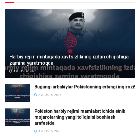
Harbiy rejim mintaqada xavfsizlikning izdan chiqishiga
zamina yaratmoqda
AVGUST 6, 2026
Bugungi arbakiylar Pokistonning ertangi inqirozi!
AVGUST 5, 2026
Pokiston harbiy rejimi mamlakat ichida etnik
mojarolarning yangi to‘lqinini boshlash
arafasida
AVGUST 5, 2026