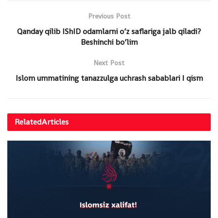
Previous Post
Qanday qilib IShID odamlarni o’z saflariga jalb qiladi?
Beshinchi bo’lim
Next Post
Islom ummatining tanazzulga uchrash sabablari I qism
Related
Articles