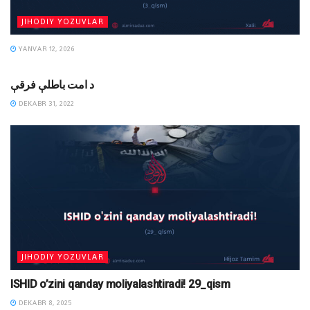
JIHODIY YOZUVLAR
YANVAR 12, 2026
DAVRIY SHARH
د امت باطلې فرقې
DEKABR 31, 2022
JIHODIY YOZUVLAR
ISHID o’zini qanday moliyalashtiradi! 29_qism
DEKABR 8, 2025