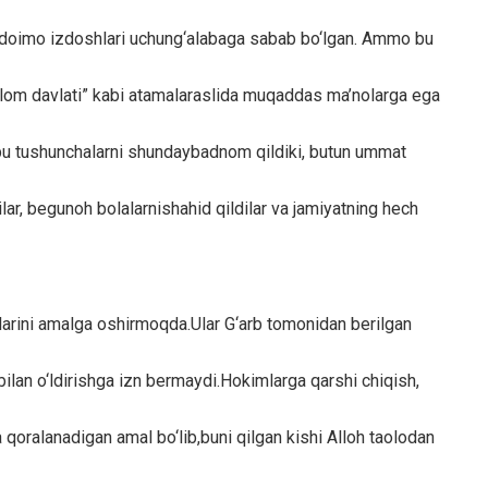
b, doimo izdoshlari uchung‘alabaga sabab bo‘lgan. Ammo bu
“Islom davlati” kabi atamalaraslida muqaddas ma’nolarga ega
ar bu tushunchalarni shundaybadnom qildiki, butun ummat
lar, begunoh bolalarnishahid qildilar va jamiyatning hech
jalarini amalga oshirmoqda.Ular G‘arb tomonidan berilgan
lan o‘ldirishga izn bermaydi.Hokimlarga qarshi chiqish,
qoralanadigan amal bo‘lib,buni qilgan kishi Alloh taolodan