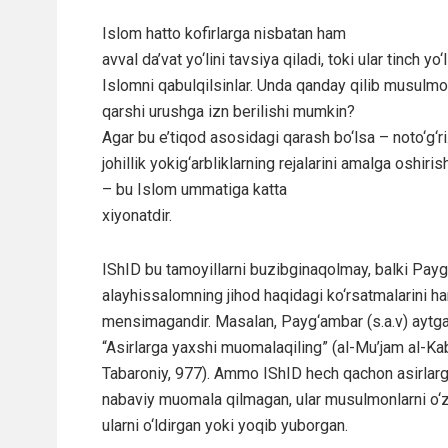
Islom hatto kofirlarga nisbatan ham
avval da’vat yo‘lini tavsiya qiladi, toki ular tinch yo‘l
Islomni qabulqilsinlar. Unda qanday qilib musulmo
qarshi urushga izn berilishi mumkin?
Agar bu e’tiqod asosidagi qarash bo‘lsa – noto‘g‘ri
johillik yokig‘arbliklarning rejalarini amalga oshiris
– bu Islom ummatiga katta
xiyonatdir.
IShID bu tamoyillarni buzibginaqolmay, balki Pay
alayhissalomning jihod haqidagi ko‘rsatmalarini h
mensimagandir. Masalan, Payg‘ambar (s.a.v) aytga
“Asirlarga yaxshi muomalaqiling” (al-Mu’jam al-Kab
Tabaroniy, 977). Ammo IShID hech qachon asirlar
nabaviy muomala qilmagan, ular musulmonlarni o‘zla
ularni o‘ldirgan yoki yoqib yuborgan.