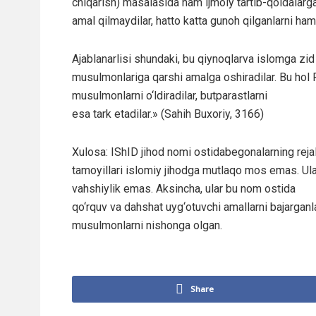
chiqarish) masalasida ham ijmoiy tartib-qoidalarg
amal qilmaydilar, hatto katta gunoh qilganlarni ham 
Ajablanarlisi shundaki, bu qiynoqlarva islomga zid 
musulmonlariga qarshi amalga oshiradilar. Bu hol R
musulmonlarni o‘ldiradilar, butparastlarni
esa tark etadilar.» (Sahih Buxoriy, 3166)
Xulosa: IShID jihod nomi ostidabegonalarning rejala
tamoyillari islomiy jihodga mutlaqo mos emas. Ula
vahshiylik emas. Aksincha, ular bu nom ostida
qo‘rquv va dahshat uyg‘otuvchi amallarni bajarganla
musulmonlarni nishonga olgan.
Share