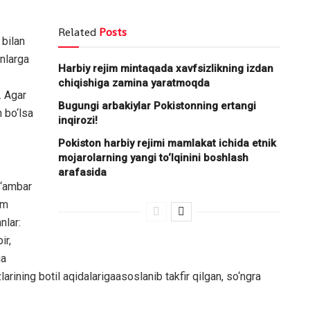
Related
Posts
 bilan
nlarga
Harbiy rejim mintaqada xavfsizlikning izdan
chiqishiga zamina yaratmoqda
. Agar
Bugungi arbakiylar Pokistonning ertangi
h bo‘lsa
inqirozi!
Pokiston harbiy rejimi mamlakat ichida etnik
mojarolarning yangi to‘lqinini boshlash
arafasida
g‘ambar
am
nlar:
ir,
ga
rining botil aqidalarigaasoslanib takfir qilgan, so‘ngra