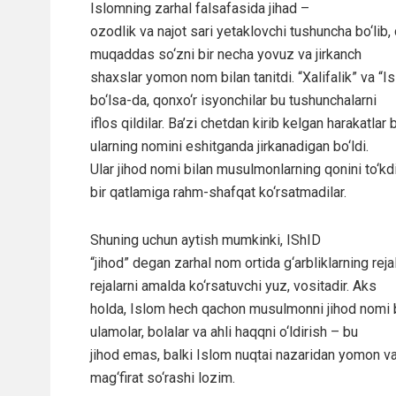
Islomning zarhal falsafasida jihad –
ozodlik va najot sari yetaklovchi tushuncha bo‘li
muqaddas so‘zni bir necha yovuz va jirkanch
shaxslar yomon nom bilan tanitdi. “Xalifalik” va 
bo‘lsa-da, qonxo‘r isyonchilar bu tushunchalarni
iflos qildilar. Ba’zi chetdan kirib kelgan harakatl
ularning nomini eshitganda jirkanadigan bo‘ldi.
Ular jihod nomi bilan musulmonlarning qonini to‘kdi
bir qatlamiga rahm-shafqat ko‘rsatmadilar.
Shuning uchun aytish mumkinki, IShID
“jihod” degan zarhal nom ortida g‘arbliklarning re
rejalarni amalda ko‘rsatuvchi yuz, vositadir. Aks
holda, Islom hech qachon musulmonni jihod nomi bi
ulamolar, bolalar va ahli haqqni o‘ldirish – bu
jihod emas, balki Islom nuqtai nazaridan yomon va 
mag‘firat so‘rashi lozim.