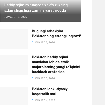
Harbiy rejim mintaqada xavfsizlikning
izdan chiqishiga zamina yaratmoqda
AVGUST 6, 2026
Bugungi arbakiylar
Pokistonning ertangi inqirozi!
AVGUST 5, 2026
Pokiston harbiy rejimi
mamlakat ichida etnik
mojarolarning yangi to‘lqinini
boshlash arafasida
AVGUST 5, 2026
Pokiston ichki siyosiy
beqarorlik sari
AVGUST 4, 2026