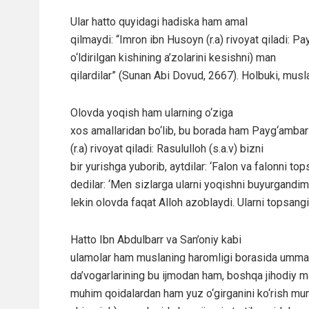
Ular hatto quyidagi hadiska ham amal
qilmaydi: “Imron ibn Husoyn (r.a) rivoyat qiladi: P
o‘ldirilgan kishining a’zolarini kesishni) man
qilardilar” (Sunan Abi Dovud, 2667). Holbuki, mus
Olovda yoqish ham ularning o‘ziga
xos amallaridan bo‘lib, bu borada ham Payg‘ambari
(r.a) rivoyat qiladi: Rasululloh (s.a.v) bizni
bir yurishga yuborib, aytdilar: ‘Falon va falonni t
dedilar: ‘Men sizlarga ularni yoqishni buyurgandim
lekin olovda faqat Alloh azoblaydi. Ularni topsangiz
Hatto Ibn Abdulbarr va San’oniy kabi
ulamolar ham muslaning haromligi borasida ummatn
da’vogarlarining bu ijmodan ham, boshqa jihodiy m
muhim qoidalardan ham yuz o‘girganini ko‘rish mum