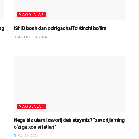
MAQOLALAR
ng
IShID boshidan oxirigacha!To’rtinchi bo’lim
SENTABR 10, 2024
MAQOLALAR
Nega biz ularni xavorij deb ataymiz? “xavorijlarning
o‘ziga xos sifatlari”
IYUL 24, 2024