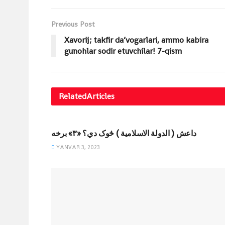
Previous Post
Xavorij; takfir da’vogarlari, ammo kabira
gunohlar sodir etuvchilar! 7-qism
Related
Articles
MAQOLALAR
داعش ( الدولة الاسلامية ) څوک دي؟ «۳» برخه
YANVAR 3, 2023