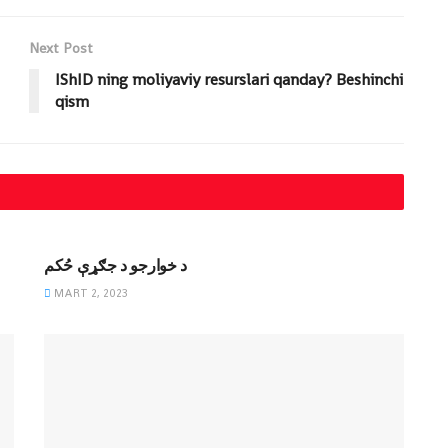
Next Post
IShID ning moliyaviy resurslari qanday? Beshinchi
qism
MAQOLALAR
د خوارجو د جګړې حُکم
MART 2, 2023