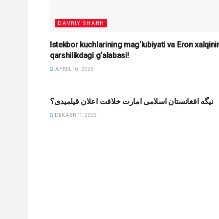
DAVRIY SHARH
Istekbor kuchlarining mag‘lubiyati va Eron xalqini
qarshilikdagi g‘alabasi!
APREL 10, 2026
MAQOLALAR
نیگه افغانستان اسلامی امارت خلافت اعلان قیلمیدی؟
DEKABR 11, 2023