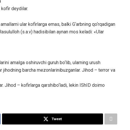
a
kofir deydilar.
amallarni ular kofirlarga emas, balki G‘arbning qo‘rqadigan
asululloh (s.a.v) hadisibilan aynan mos keladi: «Ular
rini amalga oshiruvchi guruh bo‘lib, ularning urush
r jihodning barcha mezonlarinibuzganlar. Jihod – terror va
r. Jihod – kofirlarga qarshibo‘ladi, lekin IShID doimo
Tweet