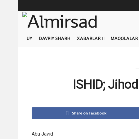
UY
DAVRIY SHARH
XABARLAR
MAQOLALAR
ISHID; Jihod
Share on Facebook
Abu Javid