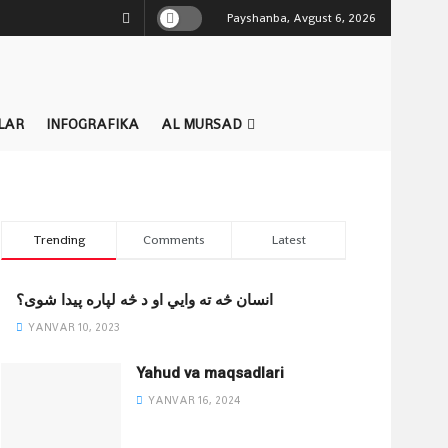
Payshanba, Avgust 6, 2026
LAR
INFOGRAFIKA
AL MURSAD
Trending
Comments
Latest
انسان څه ته وایي او د څه لپاره پیدا شوی؟
YANVAR 10, 2023
Yahud va maqsadlari
YANVAR 16, 2024