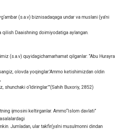
ayg‘ambar (s.a.v) biznisadaqaga undar va muslani (ya’ni
la qilish Daaishning doimiyodatiga aylangan.
miz (s.a.v) quyidagichamarhamat qilganlar: “Abu Hurayra
opsangiz, olovda yoqinglar.’Ammo ketishimizdan oldin
,
, shunchaki o‘ldiringlar.’”(Sahih Buxoriy, 2852)
ing ijmosini keltirganlar. Ammo“Islom davlati”
asalalardagi
kin. Jumladan, ular takfir(ya’ni musulmonni dindan