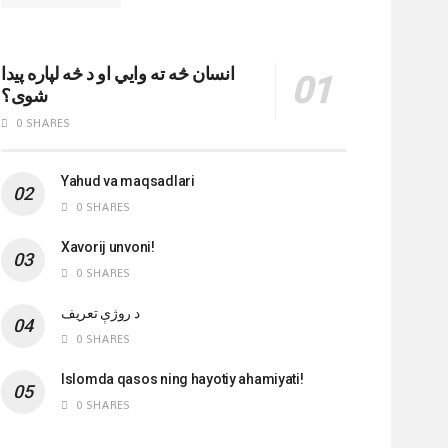
انسان څه ته وایي او د څه لپاره پیدا
شوی؟
0 SHARES
Yahud va maqsadlari
0 SHARES
Xavorij unvoni!
0 SHARES
‌د روژې تعریف
0 SHARES
Islomda qasos ning hayotiy ahamiyati!
0 SHARES