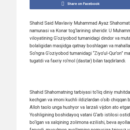
Share on Facebook
Shahid Said Mavlaviy Muhammad Ayaz Shahomat (ta
namunasi va Konar tog‘larining sheridir. U Muhamma
viloyatining G‘oziyobod tumanidagi dindor va mut
bolaligidan masjidga qatnay boshlagan va mahalla i
So‘ngra G‘oziyobod tumanidagi “Ziyo’ul-Qur’on” madr
tugatdi va faxriy ro‘mol (dastar) bilan taqdirlandi.
Shahid Shahomatning tarbiyasi to‘liq diniy muhitda
kechgan va imoni kuchli ildizlardan o‘sib chiqqan bo
Alloh taolo unga hushyor va larzali vijdon ato etgan
Yoshligining boshidayoq vatani G‘arb istilosi osti
bo‘lgan va xalqining zolimona ezilishi, beva ayolla
faryodi, musulmon ayollarning nomusiga tajovuz v