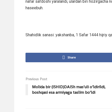
nafar safdoshi yaralandi, ulardan biri hozirgacha 
haseebuh.
Shahidlik sanasi: yakshanba, 1 Safar 1444 hijriy qa
Share
Previous Post
Molida bir (ISHID)DAISh mas’uli o‘ldirildi,
boshqasi esa armiyaga taslim bo‘ldi