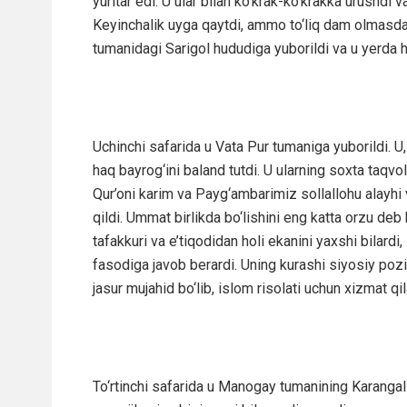
yuritar edi. U ular bilan ko‘krak-ko‘krakka urushdi v
Keyinchalik uyga qaytdi, ammo to‘liq dam olmasda
tumanidagi Sarigol hududiga yuborildi va u yerda h
Uchinchi safarida u Vata Pur tumaniga yuborildi. U,
haq bayrog‘ini baland tutdi. U ularning soxta taqv
Qur’oni karim va Payg‘ambarimiz sollallohu alayhi v
qildi. Ummat birlikda bo‘lishini eng katta orzu deb bi
tafakkuri va e’tiqodidan holi ekanini yaxshi bilardi,
fasodiga javob berardi. Uning kurashi siyosiy pozi
jasur mujahid bo‘lib, islom risolati uchun xizmat qil
To‘rtinchi safarida u Manogay tumanining Karangal 