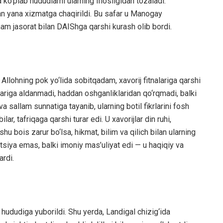
a ko‘plab hududlarni ularning iflosligidan tozaladi.
n yana xizmatga chaqirildi. Bu safar u Manogay
am jasorat bilan DAIShga qarshi kurash olib bordi.
 Allohning pok yo‘lida sobitqadam, xavorij fitnalariga qarshi
olariga aldanmadi, haddan oshganliklaridan qo‘rqmadi, balki
a sallam sunnatiga tayanib, ularning botil fikrlarini fosh
lar, tafriqaga qarshi turar edi. U xavorijlar din ruhi,
 shu bois zarur bo‘lsa, hikmat, bilim va qilich bilan ularning
tsiya emas, balki imoniy mas’uliyat edi — u haqiqiy va
ardi.
hududiga yuborildi. Shu yerda, Landigal chizig‘ida