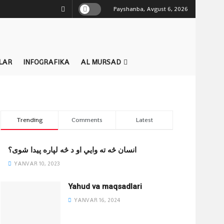
Payshanba, Avgust 6, 2026
LAR
INFOGRAFIKA
AL MURSAD
Trending
Comments
Latest
انسان څه ته وایي او د څه لپاره پیدا شوی؟
YANVAR 10, 2023
Yahud va maqsadlari
YANVAR 16, 2024