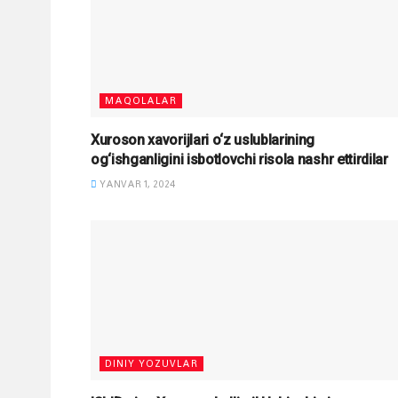
MAQOLALAR
Xuroson xavorijlari o‘z uslublarining
og‘ishganligini isbotlovchi risola nashr ettirdilar
YANVAR 1, 2024
DINIY YOZUVLAR