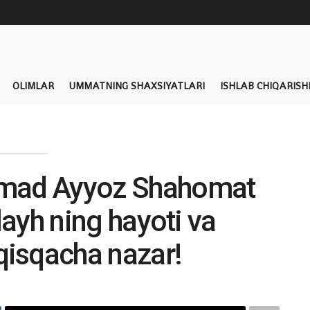
OLIMLAR
UMMATNING SHAXSIYATLARI
ISHLAB CHIQARISH
mad Ayyoz Shahomat
layh ning hayoti va
 qisqacha nazar!