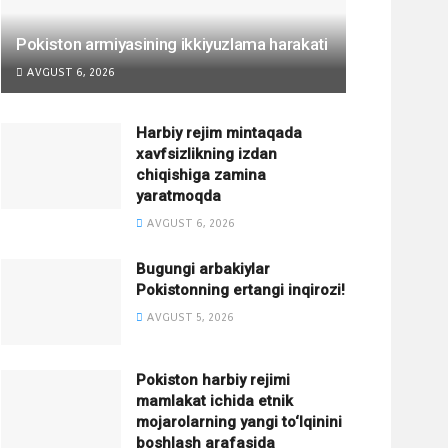
Pokiston armiyasining ikkiyuzlama harakati
AVGUST 6, 2026
Harbiy rejim mintaqada
xavfsizlikning izdan
chiqishiga zamina
yaratmoqda
AVGUST 6, 2026
Bugungi arbakiylar
Pokistonning ertangi inqirozi!
AVGUST 5, 2026
Pokiston harbiy rejimi
mamlakat ichida etnik
mojarolarning yangi to‘lqinini
boshlash arafasida