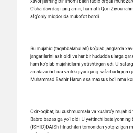
xavorijlarning bir imomi bilan radio orqali munozarad
O‘sha davrdagi jang amiri, hurmatli Qori Ziyourra
afg‘oniy miqdorida mukofot berdi.
Bu mujahid (taqabbalahullah) ko‘plab janglarda xavo
jangarilarini asir oldi va har bir hududda ularga qars
ham ko‘plab mujahidlarni yetishtirgan edi. U safarg
amakivachchasi va ikki jiyani jang safarbarligiga qa
Muhammad Bashir Harun esa maxsus bo‘linma koma
Oxir-oqibat, bu xushmuomala va xushro‘y mujahid t
Babro bazasiga yo‘l oldi. U yettinchi batalyonning 
(ISHID)DAISh fitnachilari tomonidan yotqizilgan m