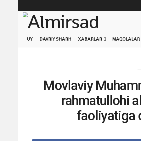
UY
DAVRIY SHARH
XABARLAR
MAQOLALAR
Movlaviy Muham
rahmatullohi a
faoliyatiga