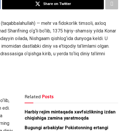
Share on Twitter
qabbalahullah) — mehr va fidokorlik timsoli, axloq
d Sharifning o‘g‘li bo‘lib, 1375 hijriy-shamsiy yilda Konar
adayyin oilada, Nishgaam qishlog‘ida dunyoga keldi. U
momidan dastlabki diniy va e’tiqodiy ta’limlarni olgan.
assasiga o‘qishga kirib, u yerda to‘liq diniy ta’limni
Related
Posts
‘lib,
 edi.
Harbiy rejim mintaqada xavfsizlikning izdan
da
chiqishiga zamina yaratmoqda
rning
Bugungi arbakiylar Pokistonning ertangi
a diniy