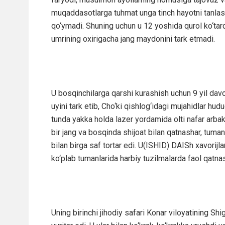
muqaddasotlarga tuhmat unga tinch hayotni tanlas
qo‘ymadi. Shuning uchun u 12 yoshida qurol ko‘tar
umrining oxirigacha jang maydonini tark etmadi.
U bosqinchilarga qarshi kurashish uchun 9 yil da
uyini tark etib, Cho‘ki qishlog‘idagi mujahidlar hudud
tunda yakka holda lazer yordamida olti nafar arbaki
bir jang va bosqinda shijoat bilan qatnashar, tuma
bilan birga saf tortar edi. U(ISHID) DAISh xavorijl
ko‘plab tumanlarida harbiy tuzilmalarda faol qatnas
Uning birinchi jihodiy safari Konar viloyatining Shi