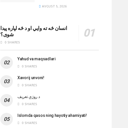
AVGUST 5, 2026
انسان څه ته وایي او د څه لپاره پیدا
شوی؟
0 SHARES
Yahud va maqsadlari
0 SHARES
Xavorij unvoni!
0 SHARES
‌د روژې تعریف
0 SHARES
Islomda qasos ning hayotiy ahamiyati!
0 SHARES