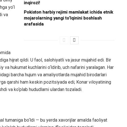
inqirozi!
hga yo‘l
Pokiston harbiy rejimi mamlakat ichida etnik
di va
mojarolarning yangi to‘lqinini boshlash
arafasida
vomida
iga hijrat qildi. U faol, salohiyatli va jasur mujahid edi. Bir
y va hukumat kuchlarini o‘ldirib, uch nafarini yaralagan. Har
nidagi barcha hujum va amaliyotlarda mujahid birodarlari
arga qarshi ham keskin pozitsiyada edi; Konar viloyatining
hdi va ko‘plab hududlarni ulardan tozaladi.
gal tumaniga bo‘ldi — bu yerda xavorijlar amalda faoliyat