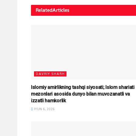
Related
Articles
DAVRIY SHARH
Islomiy amirlikning tashqi siyosati; Islom shariati
mezonlari asosida dunyo bilan muvozanatli va
izzatli hamkorlik
IYUN 6, 2026