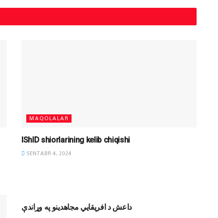
MAQOLALAR
IShID shiorlarining kelib chiqishi
SENTABR 4, 2024
MAQOLALAR
داعش د افریقايي مجاهدینو په وړاندې