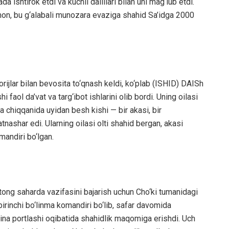
a ishtirok etdi va kuchli dalillari bilan uni mag‘lub etdi.
hmon, bu g‘alabali munozara evaziga shahid Sa’idga 2000
rijlar bilan bevosita to‘qnash keldi, ko‘plab (ISHID) DAISh
hi faol da’vat va targ‘ibot ishlarini olib bordi. Uning oilasi
a chiqqanida uyidan besh kishi — bir akasi, bir
tnashar edi. Ularning oilasi olti shahid bergan, akasi
ndiri bo‘lgan.
ong saharda vazifasini bajarish uchun Cho‘ki tumanidagi
birinchi bo‘linma komandiri bo‘lib, safar davomida
ina portlashi oqibatida shahidlik maqomiga erishdi. Uch