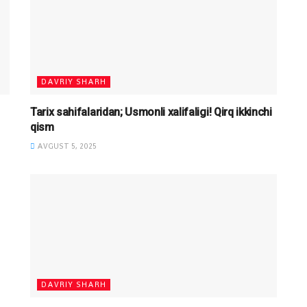
DAVRIY SHARH
Tarix sahifalaridan; Usmonli xalifaligi! Qirq ikkinchi
qism
AVGUST 5, 2025
DAVRIY SHARH