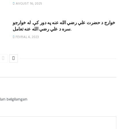
AVGUST 16, 2025
MAQOLALAR
خوارج د حضرت علي رضي الله عنه په دور کې. له خوارجو
سره د علي رضي الله عنه تعامل.
FEVRAL 4, 2023
lan belgilangan