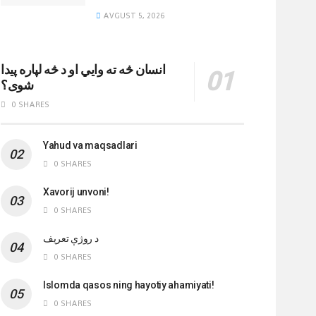
AVGUST 5, 2026
انسان څه ته وایي او د څه لپاره پیدا
شوی؟
0 SHARES
Yahud va maqsadlari
0 SHARES
Xavorij unvoni!
0 SHARES
‌د روژې تعریف
0 SHARES
Islomda qasos ning hayotiy ahamiyati!
0 SHARES