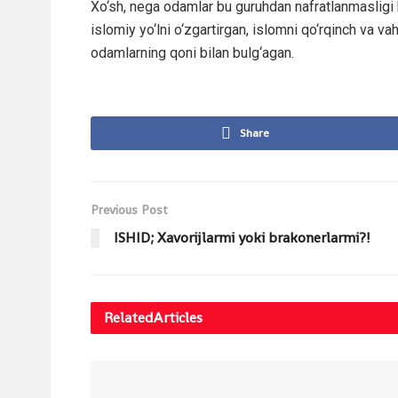
Xo‘sh, nega odamlar bu guruhdan nafratlanmasligi 
islomiy yo‘lni o‘zgartirgan, islomni qo‘rqinch va va
odamlarning qoni bilan bulg‘agan.
Share
Previous Post
ISHID; Xavorijlarmi yoki brakonerlarmi?!
Related
Articles