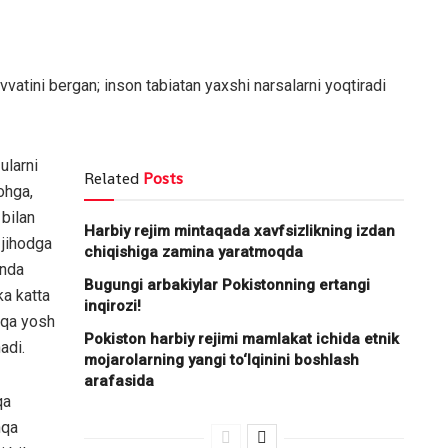
uvvatini bergan; inson tabiatan yaxshi narsalarni yoqtiradi
ularni
Related
Posts
ohga,
 bilan
Harbiy rejim mintaqada xavfsizlikning izdan
 jihodga
chiqishiga zamina yaratmoqda
onda
Bugungi arbakiylar Pokistonning ertangi
ka katta
inqirozi!
shqa yosh
Pokiston harbiy rejimi mamlakat ichida etnik
adi.
mojarolarning yangi to‘lqinini boshlash
arafasida
qa
hqa