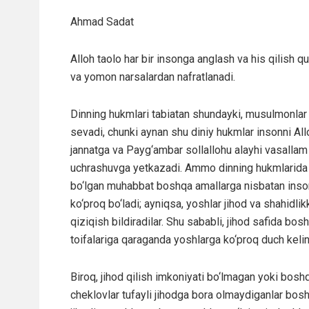
Ahmad Sadat
Alloh taolo har bir insonga anglash va his qilish q
va yomon narsalardan nafratlanadi.
Dinning hukmlari tabiatan shundayki, musulmonlar 
sevadi, chunki aynan shu diniy hukmlar insonni All
jannatga va Payg‘ambar sollallohu alayhi vasallam
uchrashuvga yetkazadi. Ammo dinning hukmlarida
bo‘lgan muhabbat boshqa amallarga nisbatan ins
ko‘proq bo‘ladi; ayniqsa, yoshlar jihod va shahidlik
qiziqish bildiradilar. Shu sababli, jihod safida bo
toifalariga qaraganda yoshlarga ko‘proq duch kelin
Biroq, jihod qilish imkoniyati bo‘lmagan yoki bosh
cheklovlar tufayli jihodga bora olmaydiganlar bos