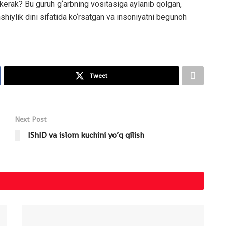
kerak? Bu guruh g‘arbning vositasiga aylanib qolgan,
hshiylik dini sifatida ko‘rsatgan va insoniyatni begunoh
Tweet
Next Post
IShID va islom kuchini yo’q qilish