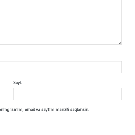
Sayt
ening ismim, email va saytim manzili saqlansin.