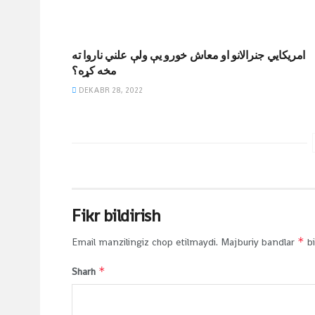
JIHODIY YOZUVLAR
امريکايي جنرالانو او معاش خورو يې ولې علني ناروا ته
مخه کړه؟
DEKABR 28, 2022
Fikr bildirish
*
Email manzilingiz chop etilmaydi.
Majburiy bandlar
bi
*
Sharh