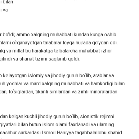
i bilan
i va
illar bo‘ldi; ammo xalqning muhabbati kundan kunga oshib
larni o‘rganayotgan talabalar loyqa hujrada qo‘ygan edi,
alq va millat bu harakatga telbalarcha muhabbat izhor
lindi va shariat tizimi saqlanib qoldi.
b kelayotgan islomiy va jihodiy guruh bo‘lib, arablar va
guruh yoshlar va mard xalqning muhabbati va hamkorligi bilan
an, to‘siqlardan, tikanli simlardan va zirhli minoralardan
 kelgan kuchli jihodiy guruh bo‘lib, sionistik rejimni
iyatlari bilan butun islom olami faxrlanadi va ularning
g mashhur sarkardasi Ismoil Haniyya taqabbalallohu shahid