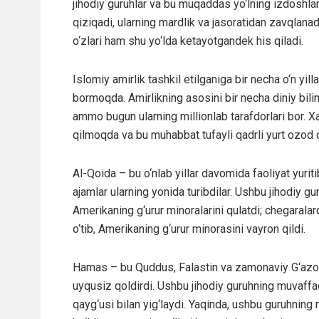
jihodiy guruhlar va bu muqaddas yo‘lning izdoshlar
qiziqadi, ularning mardlik va jasoratidan zavqlanad
o‘zlari ham shu yo‘lda ketayotgandek his qiladi.
Islomiy amirlik tashkil etilganiga bir necha o‘n y
bormoqda. Amirlikning asosini bir necha diniy bilim
ammo bugun ularning millionlab tarafdorlari bor. X
qilmoqda va bu muhabbat tufayli qadrli yurt ozod qi
Al-Qoida – bu o‘nlab yillar davomida faoliyat yuriti
ajamlar ularning yonida turibdilar. Ushbu jihodiy 
Amerikaning g‘urur minoralarini qulatdi; chegaralard
o‘tib, Amerikaning g‘urur minorasini vayron qildi.
Hamas – bu Quddus, Falastin va zamonaviy G‘azodan
uyqusiz qoldirdi. Ushbu jihodiy guruhning muvaffaq
qayg‘usi bilan yig‘laydi. Yaqinda, ushbu guruhnin