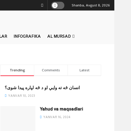
Shanba, Avgust 8, 2026
LAR
INFOGRAFIKA
AL MURSAD
Trending
Comments
Latest
انسان څه ته وایي او د څه لپاره پیدا شوی؟
YANVAR 10, 2023
Yahud va maqsadlari
YANVAR 16, 2024