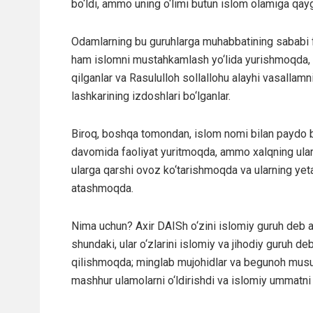
bo‘ldi, ammo uning o‘limi butun islom olamiga qayg‘
Odamlarning bu guruhlarga muhabbatining sababi fa
ham islomni mustahkamlash yo‘lida yurishmoqda, sha
qilganlar va Rasululloh sollallohu alayhi vasallamni
lashkarining izdoshlari bo‘lganlar.
Biroq, boshqa tomondan, islom nomi bilan paydo bo‘
davomida faoliyat yuritmoqda, ammo xalqning ular
ularga qarshi ovoz ko‘tarishmoqda va ularning yetak
atashmoqda.
Nima uchun? Axir DAISh o‘zini islomiy guruh deb 
shundaki, ular o‘zlarini islomiy va jihodiy guruh d
qilishmoqda; minglab mujohidlar va begunoh musulmo
mashhur ulamolarni o‘ldirishdi va islomiy ummatni