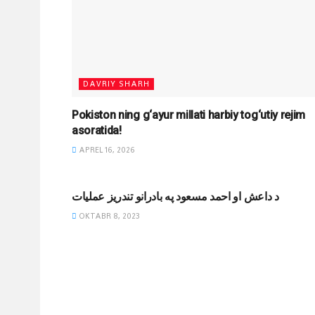
DAVRIY SHARH
Pokiston ning g‘ayur millati harbiy tog‘utiy rejim
asoratida!
APREL 16, 2026
MAQOLALAR
د داعش او احمد مسعود په بادرانو تندريز عمليات
OKTABR 8, 2023