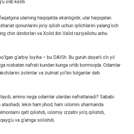
u olib keldi.
qatgina ularning haqiqatda ekanligidir; ular haqiqatan
riat qonunlarini joriy qilish uchun qilichlarini yalang‘och
ng chin dindorlari va Xolid ibn Valid raziyallohu anhu
lgan g‘arbiy loyiha – bu DAISh. Bu guruh deyarli o‘n yil
ga nisbatan nafrati kundan kunga ortib bormoqda. Odamlar
chilarini zolimlar va zulmat yo‘lini tutganlar deb
ataydi; ammo nega odamlar ulardan nafratlanadi? Sababi
eb atashadi, lekin ham jihod, ham islomni sharmanda
nlarni qatl qilishdi, islomiy izzatni yo‘q qilishdi,
 qayg‘u va g‘amga solishdi.