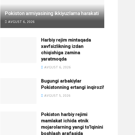
Pokiston armiyasining ikkiyuzlama harakati
AVGUST 6, 2026
Harbiy rejim mintaqada
xavfsizlikning izdan
chiqishiga zamina
yaratmoqda
AVGUST 6, 2026
Bugungi arbakiylar
Pokistonning ertangi inqirozi!
AVGUST 5, 2026
Pokiston harbiy rejimi
mamlakat ichida etnik
mojarolarning yangi to‘lqinini
boshlash arafasida