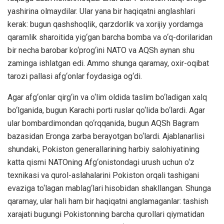
yashirina olmaydilar. Ular yana bir haqiqatni anglashlari
kerak: bugun qashshoqlik, qarzdorlik va xorijiy yordamga
qaramlik sharoitida yig‘gan barcha bomba va o‘q-dorilaridan
bir necha barobar ko‘prog‘ini NATO va AQSh aynan shu
zaminga ishlatgan edi. Ammo shunga qaramay, oxir-oqibat
tarozi pallasi afg‘onlar foydasiga og‘di.
Agar afg‘onlar qirg‘in va o‘lim oldida taslim bo‘ladigan xalq
bo‘lganida, bugun Karachi porti ruslar qo‘lida bo‘lardi. Agar
ular bombardimondan qo‘rqqanida, bugun AQSh Bagram
bazasidan Eronga zarba berayotgan bo‘lardi. Ajablanarlisi
shundaki, Pokiston generallarining harbiy salohiyatining
katta qismi NATOning Afg‘onistondagi urush uchun o‘z
texnikasi va qurol-aslahalarini Pokiston orqali tashigani
evaziga to‘lagan mablag‘lari hisobidan shakllangan. Shunga
qaramay, ular hali ham bir haqiqatni anglamaganlar: tashish
xarajati bugungi Pokistonning barcha qurollari qiymatidan