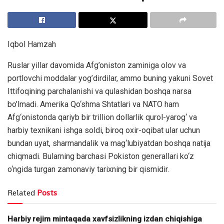
Iqbol Hamzah
Ruslar yillar davomida Afg’oniston zaminiga olov va
portlovchi moddalar yog’dirdilar, ammo buning yakuni Sovet
Ittifoqining parchalanishi va qulashidan boshqa narsa
bo’lmadi. Amerika Qo‘shma Shtatlari va NATO ham
Afg‘onistonda qariyb bir trillion dollarlik qurol-yarog‘ va
harbiy texnikani ishga soldi, biroq oxir-oqibat ular uchun
bundan uyat, sharmandalik va mag‘lubiyatdan boshqa natija
chiqmadi. Bularning barchasi Pokiston generallari ko‘z
o‘ngida turgan zamonaviy tarixning bir qismidir.
Related
Posts
Harbiy rejim mintaqada xavfsizlikning izdan chiqishiga