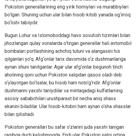
Pokiston generallarining eng yirik homiylari va murabbiylari
bo‘lgan. Shuning uchun ular bilan hisob-kitob yanada og‘irroq
bo‘lishi tabiiydir.
Bugun Lohur va Islomoboddagi havo sovutish tizimlari bilan
jihozlangan qulay xonalarda o‘tirgan generallar hali avtomobil
bombalari portlashining achchiq tutuni va alangasini his
qilganlari yo‘q. Afg‘onlar tarix davomida o‘z dushmanlariga
aynan shuni tanitganlar. Agar ular afg‘onlar begunoh tinch
aholining qoni uchun Pokiston xalqidan qasos oladi deb
o‘ylayotgan bo‘lsalar, bu hisob ham noto‘g‘ridir. Afg‘onlar
dushmanni yaxshi taniydilar va mintaqadagi kulfatlarning
asosiy sababchilari urushparast bir necha aniq shaxs
ekanini biladilar. Ular hisob-kitobni ham aynan o‘sha shaxslar
bilan qilishadi.
Pokiston generallari bu safar o‘zlarini juda yaxshi tanigan
raqibga duch kelishmoqda. Endi ular Pokiston xalqi ortiga