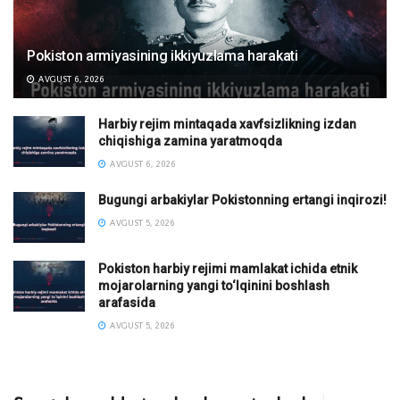
Pokiston armiyasining ikkiyuzlama harakati
AVGUST 6, 2026
Harbiy rejim mintaqada xavfsizlikning izdan
chiqishiga zamina yaratmoqda
AVGUST 6, 2026
Bugungi arbakiylar Pokistonning ertangi inqirozi!
AVGUST 5, 2026
Pokiston harbiy rejimi mamlakat ichida etnik
mojarolarning yangi to‘lqinini boshlash
arafasida
AVGUST 5, 2026