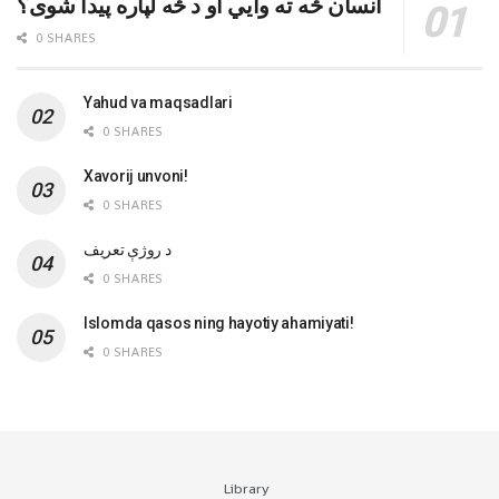
انسان څه ته وایي او د څه لپاره پیدا شوی؟
0 SHARES
Yahud va maqsadlari
0 SHARES
Xavorij unvoni!
0 SHARES
‌د روژې تعریف
0 SHARES
Islomda qasos ning hayotiy ahamiyati!
0 SHARES
Library