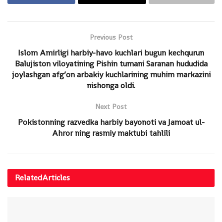
Previous Post
Islom Amirligi harbiy-havo kuchlari bugun kechqurun
Balujiston viloyatining Pishin tumani Saranan hududida
joylashgan afg’on arbakiy kuchlarining muhim markazini
nishonga oldi.
Next Post
Pokistonning razvedka harbiy bayonoti va Jamoat ul-
Ahror ning rasmiy maktubi tahlili
Related
Articles