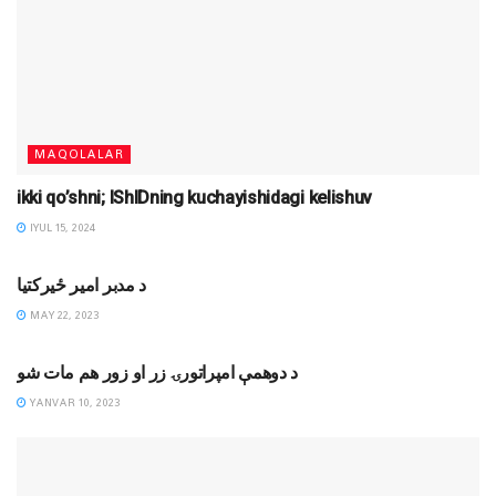
MAQOLALAR
ikki qo’shni; IShIDning kuchayishidagi kelishuv
IYUL 15, 2024
DAVRIY SHARH
د مدبر امیر ځیرکتیا
MAY 22, 2023
JIHODIY YOZUVLAR
د دوهمې امپراتورۍ زر او زور هم مات شو
YANVAR 10, 2023