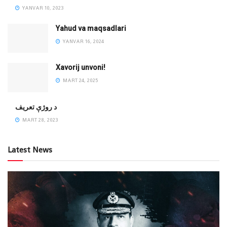
YANVAR 10, 2023
Yahud va maqsadlari
YANVAR 16, 2024
Xavorij unvoni!
MART 24, 2025
‌د روژې تعریف
MART 28, 2023
Latest News