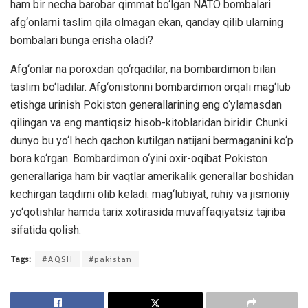
ham bir necha barobar qimmat bo‘lgan NATO bombalari
afg‘onlarni taslim qila olmagan ekan, qanday qilib ularning
bombalari bunga erisha oladi?
Afg‘onlar na poroxdan qo‘rqadilar, na bombardimon bilan
taslim bo‘ladilar. Afg‘onistonni bombardimon orqali mag‘lub
etishga urinish Pokiston generallarining eng o‘ylamasdan
qilingan va eng mantiqsiz hisob-kitoblaridan biridir. Chunki
dunyo bu yo‘l hech qachon kutilgan natijani bermaganini ko‘p
bora ko‘rgan. Bombardimon o‘yini oxir-oqibat Pokiston
generallariga ham bir vaqtlar amerikalik generallar boshidan
kechirgan taqdirni olib keladi: mag‘lubiyat, ruhiy va jismoniy
yo‘qotishlar hamda tarix xotirasida muvaffaqiyatsiz tajriba
sifatida qolish.
Tags:
#AQSH
#pakistan