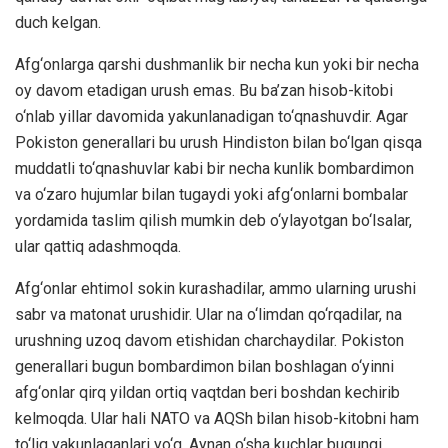
duch kelgan.
Afg‘onlarga qarshi dushmanlik bir necha kun yoki bir necha
oy davom etadigan urush emas. Bu ba’zan hisob-kitobi
o‘nlab yillar davomida yakunlanadigan to‘qnashuvdir. Agar
Pokiston generallari bu urush Hindiston bilan bo‘lgan qisqa
muddatli to‘qnashuvlar kabi bir necha kunlik bombardimon
va o‘zaro hujumlar bilan tugaydi yoki afg‘onlarni bombalar
yordamida taslim qilish mumkin deb o‘ylayotgan bo‘lsalar,
ular qattiq adashmoqda.
Afg‘onlar ehtimol sokin kurashadilar, ammo ularning urushi
sabr va matonat urushidir. Ular na o‘limdan qo‘rqadilar, na
urushning uzoq davom etishidan charchaydilar. Pokiston
generallari bugun bombardimon bilan boshlagan o‘yinni
afg‘onlar qirq yildan ortiq vaqtdan beri boshdan kechirib
kelmoqda. Ular hali NATO va AQSh bilan hisob-kitobni ham
to‘liq yakunlaganlari yo‘q. Aynan o‘sha kuchlar bugungi