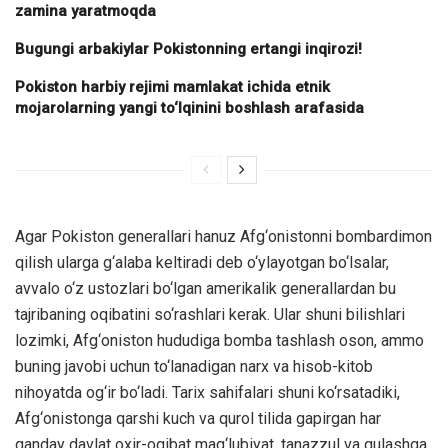
zamina yaratmoqda
Bugungi arbakiylar Pokistonning ertangi inqirozi!
Pokiston harbiy rejimi mamlakat ichida etnik
mojarolarning yangi to‘lqinini boshlash arafasida
Agar Pokiston generallari hanuz Afg‘onistonni bombardimon
qilish ularga g‘alaba keltiradi deb o‘ylayotgan bo‘lsalar,
avvalo o‘z ustozlari bo‘lgan amerikalik generallardan bu
tajribaning oqibatini so‘rashlari kerak. Ular shuni bilishlari
lozimki, Afg‘oniston hududiga bomba tashlash oson, ammo
buning javobi uchun to‘lanadigan narx va hisob-kitob
nihoyatda og‘ir bo‘ladi. Tarix sahifalari shuni ko‘rsatadiki,
Afg‘onistonga qarshi kuch va qurol tilida gapirgan har
qanday davlat oxir-oqibat mag‘lubiyat, tanazzul va qulashga