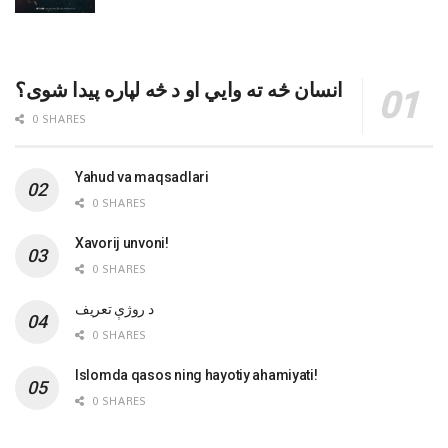
انسان څه ته وایي او د څه لپاره پیدا شوی؟
0 SHARES
Yahud va maqsadlari
0 SHARES
Xavorij unvoni!
0 SHARES
‌د روژې تعریف
0 SHARES
Islomda qasos ning hayotiy ahamiyati!
0 SHARES