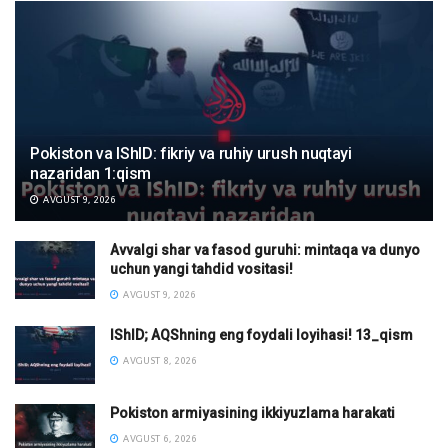
Pokiston va IShID: fikriy va ruhiy urush nuqtayi
nazaridan 1:qism
AVGUST 9, 2026
Avvalgi shar va fasod guruhi: mintaqa va dunyo
uchun yangi tahdid vositasi!
AVGUST 9, 2026
IShID; AQShning eng foydali loyihasi! 13_qism
AVGUST 8, 2026
Pokiston armiyasining ikkiyuzlama harakati
AVGUST 6, 2026