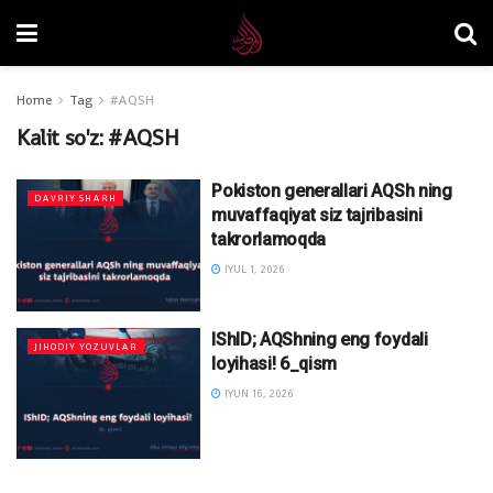
Home
Tag
#AQSH
Kalit so'z:
#AQSH
Pokiston generallari AQSh ning
DAVRIY SHARH
muvaffaqiyat siz tajribasini
takrorlamoqda
IYUL 1, 2026
IShID; AQShning eng foydali
JIHODIY YOZUVLAR
loyihasi! 6_qism
IYUN 16, 2026