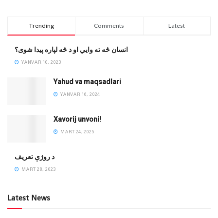
Trending
Comments
Latest
انسان څه ته وایي او د څه لپاره پیدا شوی؟
YANVAR 10, 2023
Yahud va maqsadlari
YANVAR 16, 2024
Xavorij unvoni!
MART 24, 2025
‌د روژې تعریف
MART 28, 2023
Latest News