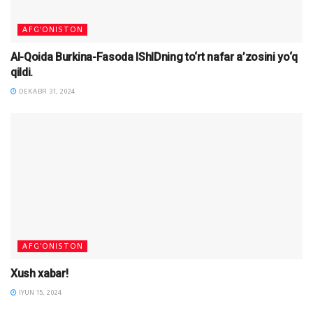
AFG'ONISTON
Al-Qoida Burkina-Fasoda IShIDning to‘rt nafar a’zosini yo‘q
qildi.
DEKABR 31, 2024
AFG'ONISTON
Xush xabar!
IYUN 15, 2024