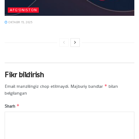
AFG'ONISTON
OKTABR 15, 2025
Fikr bildirish
*
Email manzilingiz chop etilmaydi.
Majburiy bandlar
bilan
belgilangan
*
Sharh