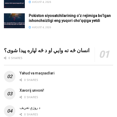
AVGUST 4, 2026
Pokiston siyosatchilarining o‘z rejimiga bo‘lgan
ishonchsizligi eng yuqori cho‘qqiga yetdi
AVGUST 4, 2026
انسان څه ته وایي او د څه لپاره پیدا شوی؟
0 SHARES
Yahud va maqsadlari
0 SHARES
Xavorij unvoni!
0 SHARES
‌د روژې تعریف
0 SHARES