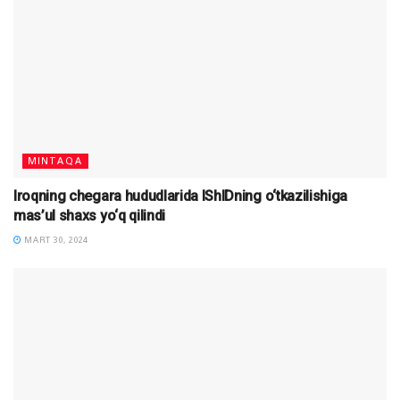
MINTAQA
Iroqning chegara hududlarida IShIDning o‘tkazilishiga
mas’ul shaxs yo‘q qilindi
MART 30, 2024