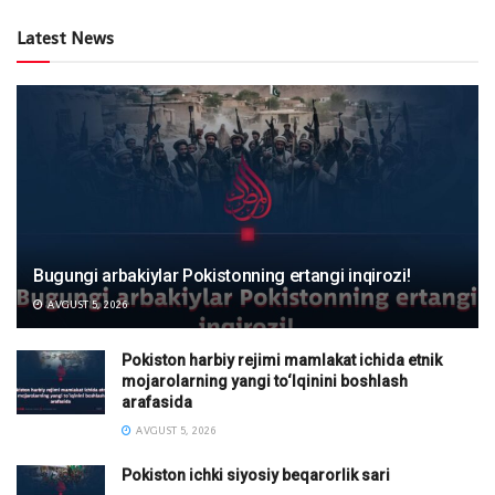
Latest News
Bugungi arbakiylar Pokistonning ertangi inqirozi!
AVGUST 5, 2026
Pokiston harbiy rejimi mamlakat ichida etnik
mojarolarning yangi to‘lqinini boshlash
arafasida
AVGUST 5, 2026
Pokiston ichki siyosiy beqarorlik sari