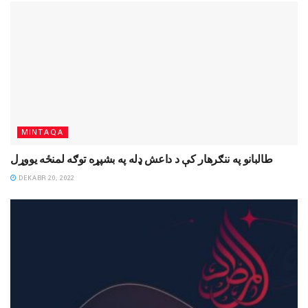
MINTAQA
طالبانو په ننګرهار کې د داعش ډله په بشپړه توګه لمنځه یووړل
DEKABR 20, 2022