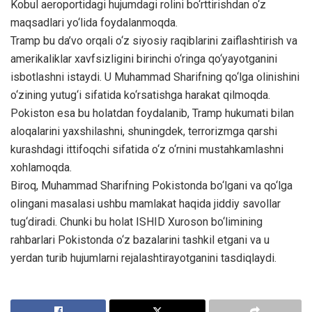
Kobul aeroportidagi hujumdagi rolini bo‘rttirishdan o‘z
maqsadlari yo‘lida foydalanmoqda.
Tramp bu da’vo orqali o‘z siyosiy raqiblarini zaiflashtirish va
amerikaliklar xavfsizligini birinchi o‘ringa qo‘yayotganini
isbotlashni istaydi. U Muhammad Sharifning qo‘lga olinishini
o‘zining yutug‘i sifatida ko‘rsatishga harakat qilmoqda.
Pokiston esa bu holatdan foydalanib, Tramp hukumati bilan
aloqalarini yaxshilashni, shuningdek, terrorizmga qarshi
kurashdagi ittifoqchi sifatida o‘z o‘rnini mustahkamlashni
xohlamoqda.
Biroq, Muhammad Sharifning Pokistonda bo‘lgani va qo‘lga
olingani masalasi ushbu mamlakat haqida jiddiy savollar
tug‘diradi. Chunki bu holat ISHID Xuroson bo‘limining
rahbarlari Pokistonda o‘z bazalarini tashkil etgani va u
yerdan turib hujumlarni rejalashtirayotganini tasdiqlaydi.