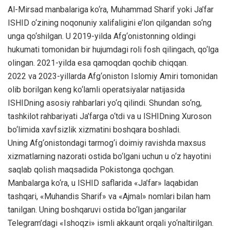
Al-Mirsad manbalariga ko‘ra, Muhammad Sharif yoki Ja’far
ISHID o‘zining noqonuniy xalifaligini e’lon qilgandan so‘ng
unga qo‘shilgan. U 2019-yilda Afg‘onistonning oldingi
hukumati tomonidan bir hujumdagi roli fosh qilingach, qo‘lga
olingan. 2021-yilda esa qamoqdan qochib chiqqan.
2022 va 2023-yillarda Afg‘oniston Islomiy Amiri tomonidan
olib borilgan keng ko‘lamli operatsiyalar natijasida
ISHIDning asosiy rahbarlari yo‘q qilindi. Shundan so‘ng,
tashkilot rahbariyati Ja’farga o‘tdi va u ISHIDning Xuroson
bo‘limida xavfsizlik xizmatini boshqara boshladi.
Uning Afg‘onistondagi tarmog‘i doimiy ravishda maxsus
xizmatlarning nazorati ostida bo‘lgani uchun u o‘z hayotini
saqlab qolish maqsadida Pokistonga qochgan.
Manbalarga ko‘ra, u ISHID saflarida «Ja’far» laqabidan
tashqari, «Muhandis Sharif» va «Ajmal» nomlari bilan ham
tanilgan. Uning boshqaruvi ostida bo‘lgan jangarilar
Telegram’dagi «Ishoqzi» ismli akkaunt orqali yo‘naltirilgan.