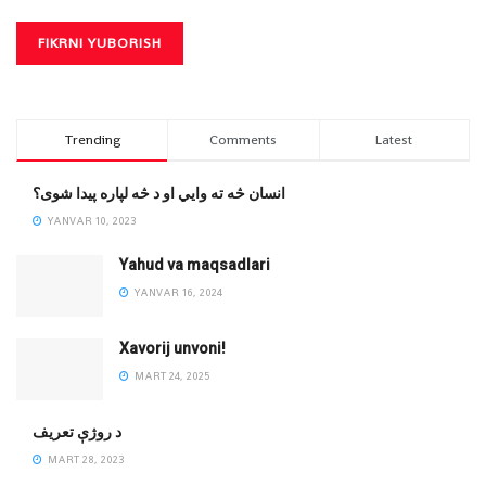
Trending
Comments
Latest
انسان څه ته وایي او د څه لپاره پیدا شوی؟
YANVAR 10, 2023
Yahud va maqsadlari
YANVAR 16, 2024
Xavorij unvoni!
MART 24, 2025
‌د روژې تعریف
MART 28, 2023