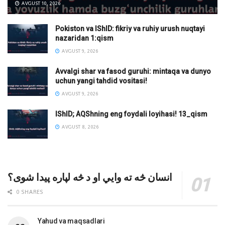
AVGUST 10, 2026
Pokiston va IShID: fikriy va ruhiy urush nuqtayi
nazaridan 1:qism
AVGUST 9, 2026
Avvalgi shar va fasod guruhi: mintaqa va dunyo
uchun yangi tahdid vositasi!
AVGUST 9, 2026
IShID; AQShning eng foydali loyihasi! 13_qism
AVGUST 8, 2026
انسان څه ته وایي او د څه لپاره پیدا شوی؟
0 SHARES
Yahud va maqsadlari