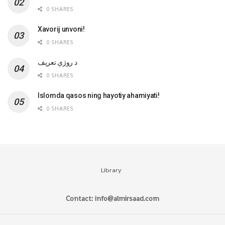
0 SHARES
Xavorij unvoni!
0 SHARES
‌د روژې تعریف
0 SHARES
Islomda qasos ning hayotiy ahamiyati!
0 SHARES
Library
Contact: info@almirsaad.com