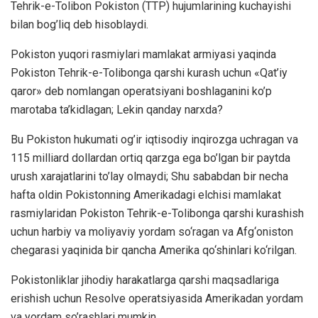
Tehrik-e-Tolibon Pokiston (TTP) hujumlarining kuchayishi
bilan bog’liq deb hisoblaydi.
Pokiston yuqori rasmiylari mamlakat armiyasi yaqinda
Pokiston Tehrik-e-Tolibonga qarshi kurash uchun «Qat’iy
qaror» deb nomlangan operatsiyani boshlaganini ko’p
marotaba ta’kidlagan; Lekin qanday narxda?
Bu Pokiston hukumati og’ir iqtisodiy inqirozga uchragan va
115 milliard dollardan ortiq qarzga ega bo’lgan bir paytda
urush xarajatlarini to’lay olmaydi; Shu sababdan bir necha
hafta oldin Pokistonning Amerikadagi elchisi mamlakat
rasmiylaridan Pokiston Tehrik-e-Tolibonga qarshi kurashish
uchun harbiy va moliyaviy yordam so‘ragan va Afg‘oniston
chegarasi yaqinida bir qancha Amerika qo‘shinlari ko‘rilgan.
Pokistonliklar jihodiy harakatlarga qarshi maqsadlariga
erishish uchun Resolve operatsiyasida Amerikadan yordam
va yordam so’rashlari mumkin.