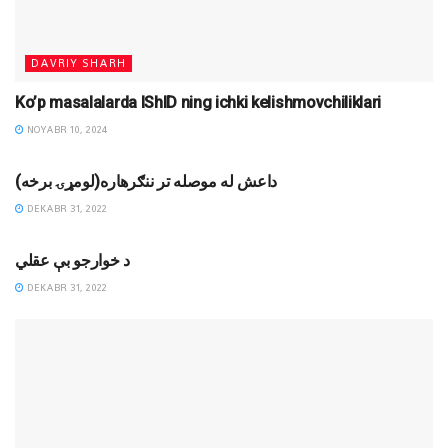
DAVRIY SHARH
Ko’p masalalarda IShID ning ichki kelishmovchiliklari
NOYABR 10, 2024
DINIY YOZUVLAR
داعش له موصله تر ننګرهاره(لومړۍ برخه)
DEKABR 31, 2022
MAQOLALAR
د خوارجو بې عقلي
DEKABR 31, 2022