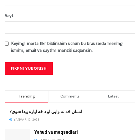
Sayt
Keyingi marta fikr bildirishim uchun bu brauzerda mening
ismim, email va saytim manzili saqlansin.
Trending
Comments
Latest
انسان څه ته وایي او د څه لپاره پیدا شوی؟
YANVAR 10, 2023
Yahud va maqsadlari