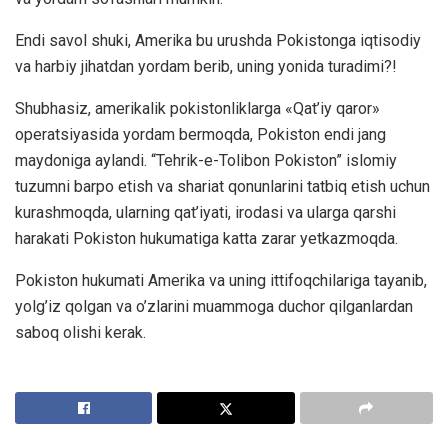
Endi savol shuki, Amerika bu urushda Pokistonga iqtisodiy
va harbiy jihatdan yordam berib, uning yonida turadimi?!
Shubhasiz, amerikalik pokistonliklarga «Qat’iy qaror»
operatsiyasida yordam bermoqda, Pokiston endi jang
maydoniga aylandi. “Tehrik-e-Tolibon Pokiston” islomiy
tuzumni barpo etish va shariat qonunlarini tatbiq etish uchun
kurashmoqda, ularning qat’iyati, irodasi va ularga qarshi
harakati Pokiston hukumatiga katta zarar yetkazmoqda.
Pokiston hukumati Amerika va uning ittifoqchilariga tayanib,
yolg’iz qolgan va o’zlarini muammoga duchor qilganlardan
saboq olishi kerak.