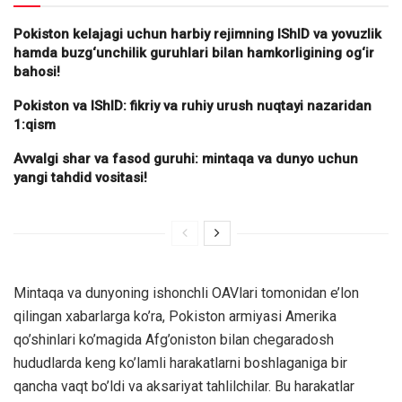
Pokiston kelajagi uchun harbiy rejimning IShID va yovuzlik
hamda buzg‘unchilik guruhlari bilan hamkorligining og‘ir
bahosi!
Pokiston va IShID: fikriy va ruhiy urush nuqtayi nazaridan
1:qism
Avvalgi shar va fasod guruhi: mintaqa va dunyo uchun
yangi tahdid vositasi!
Mintaqa va dunyoning ishonchli OAVlari tomonidan e’lon
qilingan xabarlarga ko’ra, Pokiston armiyasi Amerika
qo’shinlari ko’magida Afg’oniston bilan chegaradosh
hududlarda keng ko’lamli harakatlarni boshlaganiga bir
qancha vaqt bo’ldi va aksariyat tahlilchilar. Bu harakatlar