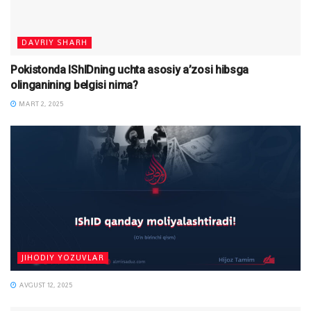
DAVRIY SHARH
Pokistonda IShIDning uchta asosiy a’zosi hibsga
olinganining belgisi nima?
MART 2, 2025
JIHODIY YOZUVLAR
AVGUST 12, 2025