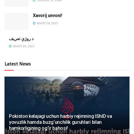
YANVAR 16, 2024
Xavorij unvoni!
MART 24, 2025
‌د روژې تعریف
MART 28, 2023
Latest News
Pokiston kelajagi uchun harbiy rejimning IShID va
yovuzlik hamda buzg‘unchilik guruhlari bilan
hamkorligining og‘ir bahosi!