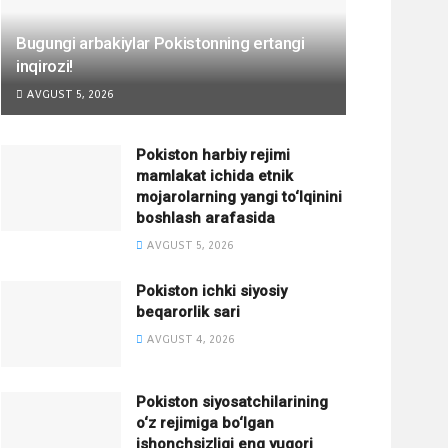
Bugungi arbakiylar Pokistonning ertangi
inqirozi!
AVGUST 5, 2026
Pokiston harbiy rejimi
mamlakat ichida etnik
mojarolarning yangi to‘lqinini
boshlash arafasida
AVGUST 5, 2026
Pokiston ichki siyosiy
beqarorlik sari
AVGUST 4, 2026
Pokiston siyosatchilarining
o‘z rejimiga bo‘lgan
ishonchsizligi eng yuqori