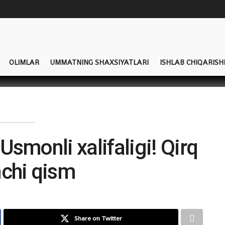
OLIMLAR
UMMATNING SHAXSIYATLARI
ISHLAB CHIQARISH
 Usmonli xalifaligi! Qirq
nchi qism
Share on Twitter