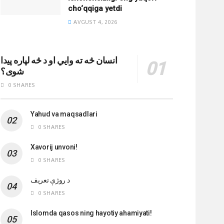
cho‘qqiga yetdi
AVGUST 4, 2026
انسان څه ته وایي او د څه لپاره پیدا
شوی؟
0 SHARES
Yahud va maqsadlari
0 SHARES
Xavorij unvoni!
0 SHARES
‌د روژې تعریف
0 SHARES
Islomda qasos ning hayotiy ahamiyati!