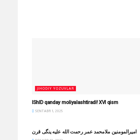
JIHODIY YOZUVLAR
IShID qanday moliyalashtiradi! XVI qism
SENTABR 1, 2025
MAQOLALAR
امیرالمومنین ملامحمد عمر رحمت الله علیه ینگی قرن