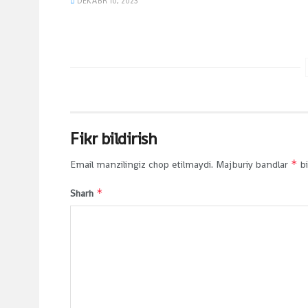
DEKABR 10, 2023
Fikr bildirish
*
Email manzilingiz chop etilmaydi.
Majburiy bandlar
bi
*
Sharh