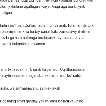
 yilda Damashqda tug‘ilgan. Yettinchi yoshida Qurʼonni yod
omiy ilmlarni egallagan. Keyin Anqaraga borib, yirik
t etgan.
lari bo‘lmish Qurʼon, hadis, fiqh va arab, fors hamda turk
tronomiya, tarix va harbiy sanʼat kabi zamonaviy ilmlarni
tozlarga ham sultonga boshqaruv, siyosat va davlat
i u yetuk hukmdorga aylansin.
irlik lavozimini bajarib turgan edi. Oq Shamsiddin
alayhi vasallamning muborak hadislarini ko‘rsatdi:
iruha, walani‘mal-jayshu zalikal-jaysh
izlar, uning amiri qanday yaxshi amir bo‘ladi va uning