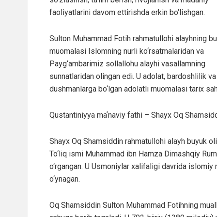
faoliyatlarini davom ettirishda erkin bo‘lishgan.
Sulton Muhammad Fotih rahmatullohi alayhning bu 
muomalasi Islomning nurli ko‘rsatmalaridan va
Payg‘ambarimiz sollallohu alayhi vasallamning
sunnatlaridan olingan edi. U adolat, bardoshlilik va 
dushmanlarga bo‘lgan adolatli muomalasi tarix sahif
Qustantiniyya maʼnaviy fathi – Shayx Oq Shamsidd
Shayx Oq Shamsiddin rahmatullohi alayh buyuk ol
To‘liq ismi Muhammad ibn Hamza Dimashqiy Rumiy bo
o‘rgangan. U Usmoniylar xalifaligi davrida islomiy
o‘ynagan.
Oq Shamsiddin Sulton Muhammad Fotihning muallimi