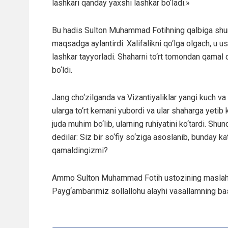
lashkari qanday yaxshi lashkar bo‘ladi.»
Bu hadis Sulton Muhammad Fotihning qalbiga shunda
maqsadga aylantirdi. Xalifalikni qo‘lga olgach, u u
lashkar tayyorladi. Shaharni to‘rt tomondan qamal qi
bo‘ldi.
Jang cho‘zilganda va Vizantiyaliklar yangi kuch va 
ularga to‘rt kemani yubordi va ular shaharga yetib 
juda muhim bo‘lib, ularning ruhiyatini ko‘tardi. Sh
dedilar: Siz bir so‘fiy so‘ziga asoslanib, bunday ka
qamaldingizmi?
Ammo Sulton Muhammad Fotih ustozining maslahati
Payg‘ambarimiz sollallohu alayhi vasallamning bas