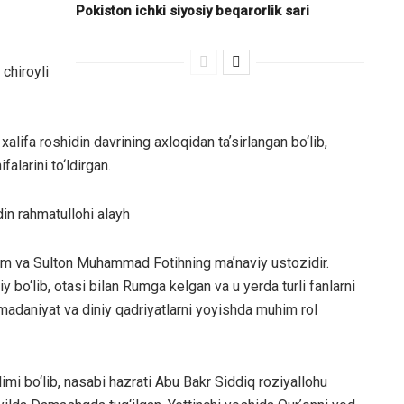
Pokiston ichki siyosiy beqarorlik sari
chiroyli
xalifa roshidin davrining axloqidan taʼsirlangan bo‘lib,
alarini to‘ldirgan.
in rahmatullohi alayh
im va Sulton Muhammad Fotihning maʼnaviy ustozidir.
‘lib, otasi bilan Rumga kelgan va u yerda turli fanlarni
 madaniyat va diniy qadriyatlarni yoyishda muhim rol
 bo‘lib, nasabi hazrati Abu Bakr Siddiq roziyallohu