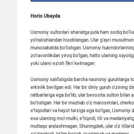
Horis Ubayda
Usmoniy sultonlari shariatga juda ham sodiq bo‘li
yo‘nalishlaridan hisoblangan. Ular g‘ayri musulmon
munosabatda bo‘lishgan. Usmoniy hukmdorlarining
zo‘ravonlikdan yiroq bo‘lgan, hatto ularning xayoli
yoki ularni ezish fikri kelmagan.
Usmoniy xalifaligida barcha nasroniy guruhlarga to‘
erkinlik berilgan edi. Har bir diniy guruh o‘zining di
rahbarlariga ega bo‘lib, ular bevosita sulton bilan 
bo‘lishgan. Har bir mazhab o‘z marosimlari, cherkov
eʼtiqodlari va hayot tarziga ega bo‘lgan, Usmoniy d
esa ularning mol-mulki, eʼtiqodi, tili va madaniyati
mutlaqo aralashmagan. Shuningdek, ular o‘z tillari
so‘zlashish, taʼlim berish, rivojlanish va madaniy