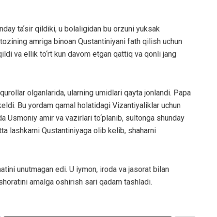
y taʼsir qildiki, u bolaligidan bu orzuni yuksak
stozining amriga binoan Qustantiniyani fath qilish uchun
ldi va ellik to‘rt kun davom etgan qattiq va qonli jang
qurollar olganlarida, ularning umidlari qayta jonlandi. Papa
keldi. Bu yordam qamal holatidagi Vizantiyaliklar uchun
unda Usmoniy amir va vazirlari to‘planib, sultonga shunday
tta lashkarni Qustantiniyaga olib kelib, shaharni
ni unutmagan edi. U iymon, iroda va jasorat bilan
horatini amalga oshirish sari qadam tashladi.