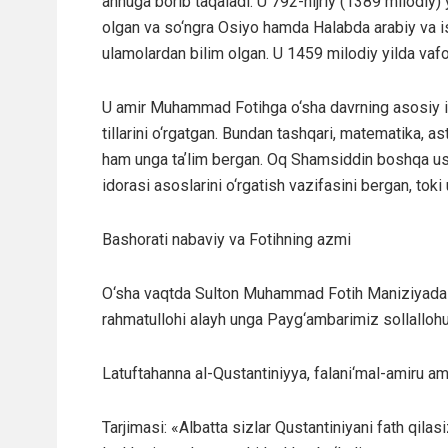
anhuga borib taqaladi. U 792-hijriy (1389 milodiy)
olgan va so‘ngra Osiyo hamda Halabda arabiy va isl
ulamolardan bilim olgan. U 1459 milodiy yilda vafo
U amir Muhammad Fotihga o‘sha davrning asosiy ilm
tillarini o‘rgatgan. Bundan tashqari, matematika, as
ham unga taʼlim bergan. Oq Shamsiddin boshqa us
idorasi asoslarini o‘rgatish vazifasini bergan, tok
Bashorati nabaviy va Fotihning azmi
O‘sha vaqtda Sulton Muhammad Fotih Maniziyada am
rahmatullohi alayh unga Payg‘ambarimiz sollallohu 
Latuftahanna al-Qustantiniyya, falani‘mal-amiru am
Tarjimasi: «Albatta sizlar Qustantiniyani fath qilas