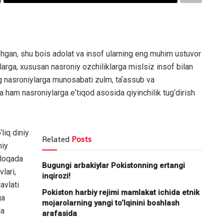
shgan, shu bois adolat va insof ularning eng muhim ustuvor
larga, xususan nasroniy ozchiliklarga mislsiz insof bilan
 nasroniylarga munosabati zulm, taʼassub va
ga ham nasroniylarga eʼtiqod asosida qiyinchilik tug‘dirish
liq diniy
Related
Posts
niy
aloqada
Bugungi arbakiylar Pokistonning ertangi
lari,
inqirozi!
avlati
Pokiston harbiy rejimi mamlakat ichida etnik
ga
mojarolarning yangi to‘lqinini boshlash
da
arafasida