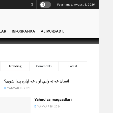
Payshanba, Avgust 6, 2026
LAR
INFOGRAFIKA
AL MURSAD
Trending
Comments
Latest
انسان څه ته وایي او د څه لپاره پیدا شوی؟
YANVAR 10, 2023
Yahud va maqsadlari
YANVAR 16, 2024