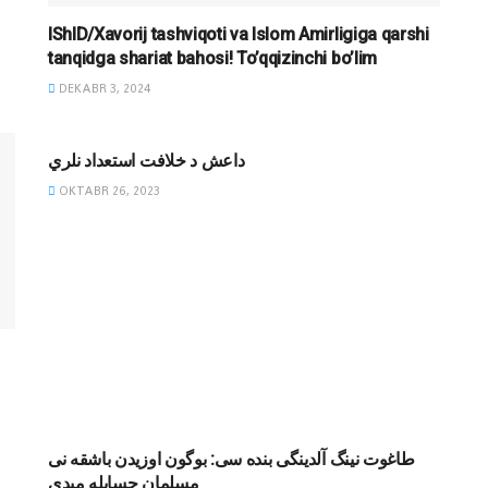
IShID/Xavorij tashviqoti va Islom Amirligiga qarshi
tanqidga shariat bahosi! To’qqizinchi bo’lim
DEKABR 3, 2024
MAQOLALAR
داعش د خلافت استعداد نلري
OKTABR 26, 2023
KITOBXONA
طاغوت نینگ آلدینگی بنده سی: بوگون اوزیدن باشقه نی
مسلمان حسابله میدی