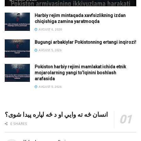
Harbiy rejim mintaqada xavfsizlikning izdan
chiqishiga zamina yaratmoqda
AVGUST 6, 2026
Bugungi arbakiylar Pokistonning ertangi inqirozi!
AVGUST 5, 2026
Pokiston harbiy rejimi mamlakat ichida etnik
mojarolarning yangi to‘lqinini boshlash
arafasida
AVGUST 5, 2026
انسان څه ته وایي او د څه لپاره پیدا شوی؟
0 SHARES