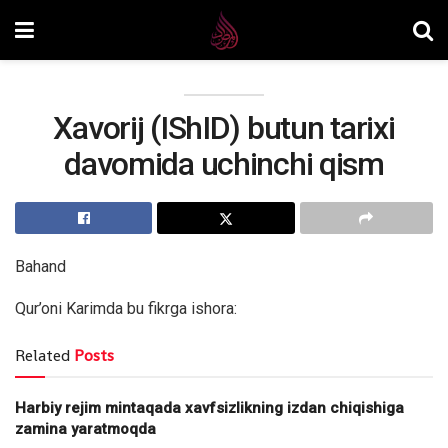
Xavorij (IShID) butun tarixi
davomida uchinchi qism
Bahand
Qur’oni Karimda bu fikrga ishora:
Related
Posts
Harbiy rejim mintaqada xavfsizlikning izdan chiqishiga
zamina yaratmoqda