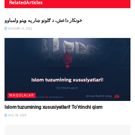
Related
Articles
MAQOLALAR
خونکار داعش، د ګلونو ښار په وینو ولمباوو
DEKABR 31, 2022
MAQOLALAR
Islom tuzumining xususiyatlari! To’rtinchi qism
IYUL 18, 2025