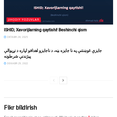
JIHODIY YOZUVLAR
ISHID; Xavorijlarning qaytishi! Beshinchi qism
OKTABR 28, 2025
MAQOLALAR
جايزې غوښتنې په نا جايزه بڼه، د ناجايزو اهدافو لپاره د نړيوالې
پيژندنې شرطونه
DEKABR 29, 2022
Fikr bildirish