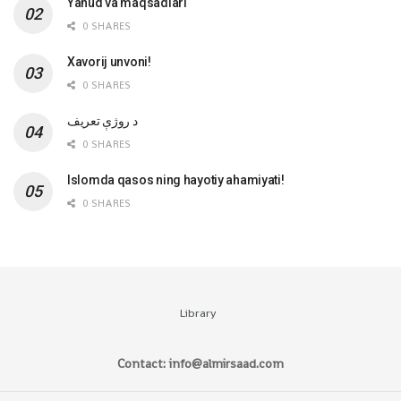
Yahud va maqsadlari
0 SHARES
Xavorij unvoni!
0 SHARES
‌د روژې تعریف
0 SHARES
Islomda qasos ning hayotiy ahamiyati!
0 SHARES
Library
Contact: info@almirsaad.com