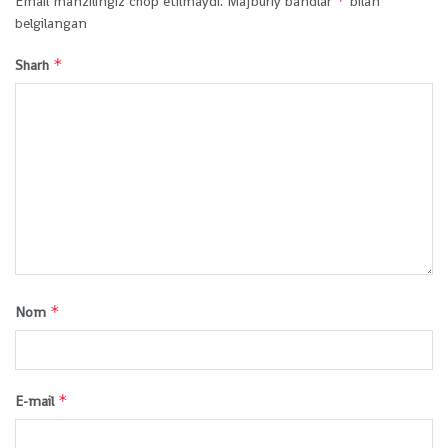
*
Email manzilingiz chop etilmaydi.
Majburiy bandlar
bilan
belgilangan
*
Sharh
*
Nom
*
E-mail