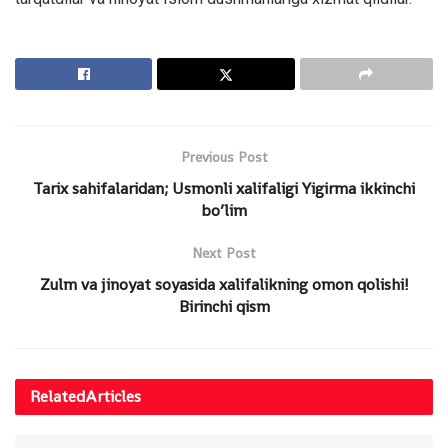
Previous Post
Tarix sahifalaridan; Usmonli xalifaligi Yigirma ikkinchi
bo’lim
Next Post
Zulm va jinoyat soyasida xalifalikning omon qolishi!
Birinchi qism
Related
Articles