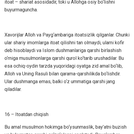
itoat – shariat asosidadir, toki u Allohga osiy bo‘lishni
buyurmaguncha.
Xavorijlar Alloh va Payg‘ambariga itoatsizlik qilganlar. Chunki
ular shariy imomlarga itoat qilishni tan olmaydi, ularni kofir
deb hisoblaydi va Islom dushmanlariga qarshi birlashish
o‘rniga musulmonlarga qarshi qurol ko‘tarib urushadilar. Bu
esa ochiq-oydin tarzda yuqoridagi oyatga zid amal bo‘lib,
Alloh va Uning Rasuli bilan qarama-qarshilikda bo‘lishdir.
Ular dushmanga emas, balki o‘z ummatiga qarshi jang
qiladilar.
16 – Itoatdan chiqish
Bu amal musulmon hokimga bo‘ysunmaslik, bay’atni buzish