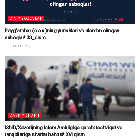
DINIY YOZUVLAR
Payg’ambar (s.a.v.)ning yurishlari va ulardan olingan
saboqlar! 33_qism
DEKABR 9, 2025
DAVRIY SHARH
IShID/Xavorijning Islom Amirligiga qarshi tashviqot va
tanqidlariga shariat bahosi! XVI qism