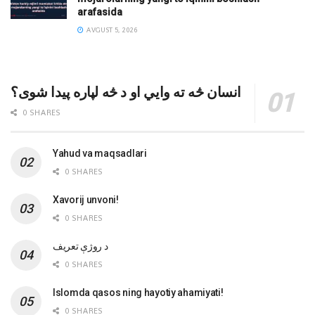
arafasida
AVGUST 5, 2026
انسان څه ته وایي او د څه لپاره پیدا شوی؟
0 SHARES
Yahud va maqsadlari
0 SHARES
Xavorij unvoni!
0 SHARES
‌د روژې تعریف
0 SHARES
Islomda qasos ning hayotiy ahamiyati!
0 SHARES