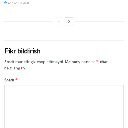
YANVAR 5, 2025
Fikr bildirish
*
Email manzilingiz chop etilmaydi.
Majburiy bandlar
bilan
belgilangan
*
Sharh