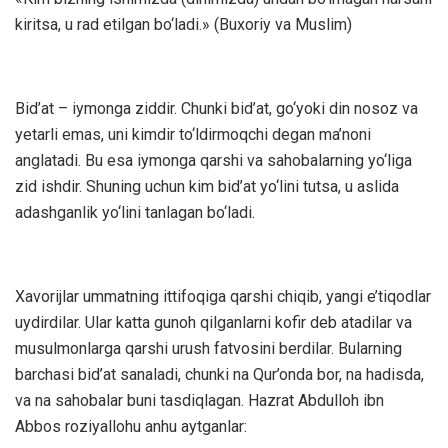
kiritsa, u rad etilgan bo‘ladi.» (Buxoriy va Muslim)
Bid’at – iymonga ziddir. Chunki bid’at, go‘yoki din nosoz va
yetarli emas, uni kimdir to‘ldirmoqchi degan ma’noni
anglatadi. Bu esa iymonga qarshi va sahobalarning yo‘liga
zid ishdir. Shuning uchun kim bid’at yo‘lini tutsa, u aslida
adashganlik yo‘lini tanlagan bo‘ladi.
Xavorijlar ummatning ittifoqiga qarshi chiqib, yangi e’tiqodlar
uydirdilar. Ular katta gunoh qilganlarni kofir deb atadilar va
musulmonlarga qarshi urush fatvosini berdilar. Bularning
barchasi bid’at sanaladi, chunki na Qur’onda bor, na hadisda,
va na sahobalar buni tasdiqlagan. Hazrat Abdulloh ibn
Abbos roziyallohu anhu aytganlar: