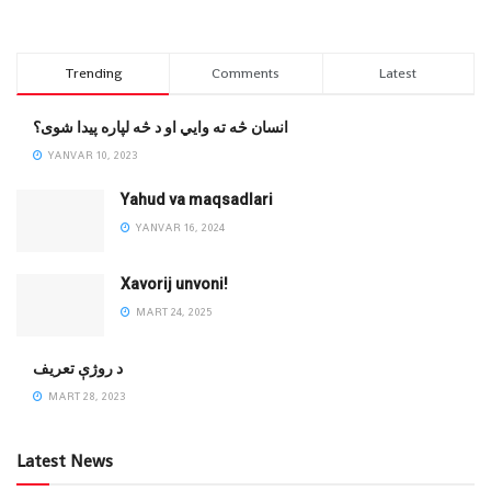
Trending
Comments
Latest
انسان څه ته وایي او د څه لپاره پیدا شوی؟
YANVAR 10, 2023
Yahud va maqsadlari
YANVAR 16, 2024
Xavorij unvoni!
MART 24, 2025
‌د روژې تعریف
MART 28, 2023
Latest News