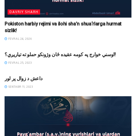
DAVRIY SHARH
Pokiston harbiy rejimi va ilohi sha’n shua‘rlarga hurmat
sizlik!
FEVRAL 24, 2026
MAQOLALAR
اوسني خوارج په کومه عقیده ځان وژونکو حملو ته تیاریږي؟!
FEVRAL 25, 2023
MAQOLALAR
داعش د زوال پر لور
SENTABR 11, 2023