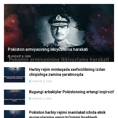
Pokiston armiyasining ikkiyuzlama harakati
AVGUST 6, 2026
Harbiy rejim mintaqada xavfsizlikning izdan
chiqishiga zamina yaratmoqda
AVGUST 6, 2026
Bugungi arbakiylar Pokistonning ertangi inqirozi!
AVGUST 5, 2026
Pokiston harbiy rejimi mamlakat ichida etnik
mojarolarning yangi to‘lqinini boshlash