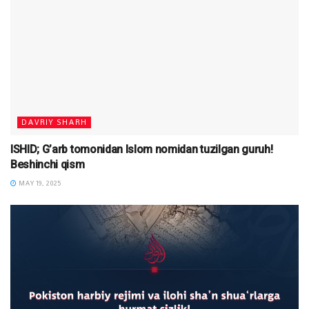
DAVRIY SHARH
ISHID; G’arb tomonidan Islom nomidan tuzilgan guruh!
Beshinchi qism
MAY 19, 2025