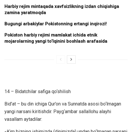
Harbiy rejim mintaqada xavfsizlikning izdan chiqishiga
zamina yaratmoqda
Bugungi arbakiylar Pokistonning ertangi inqirozi!
Pokiston harbiy rejimi mamlakat ichida etnik
mojarolarning yangi to‘lqinini boshlash arafasida
14 – Bidatchilar safiga qo‘shilish
Bid’at – bu din ichiga Qur’on va Sunnatda asosi bo‘lmagan
yangi narsani kiritishdir. Payg‘ambar sallallohu alayhi
vasallam aytadilar:
«Kim bizning ishimizda (dinimizda) undan bo‘lmagan narsani