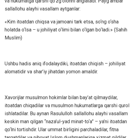
va hukumatga qarshi qo‘zg‘olonni anglatadi. Payg‘ambar
sallallohu alayhi vasallam aytganlar:
«Kim itoatdan chiqsa va jamoani tark etsa, so‘ng o‘sha
holatda o‘lsa – u johiliyat o‘limi bilan o‘lgan bo‘ladi.» (Sahih
Muslim)
Ushbu hadis aniq ifodalaydiki, itoatdan chiqish – johiliyat
alomatidir va shar’iy jihatdan yomon amaldir.
Xavorijlar musulmon hokimlar bilan bay’at qilmaydilar,
itoatdan chiqadilar va musulmon hukumatlarga qarshi qurol
ishlatadilar. Bu aynan Rasululloh sallallohu alayhi vasallam
keskin man qilgan “naza’ul-yad minat-to‘a” – ya’ni itoatdan
qo‘lni tortishdir. Ular ummat birligini parchaladilar, fitna
tarqatdilar va nihoyat Islom dushmanlariga xizmat qildilar.