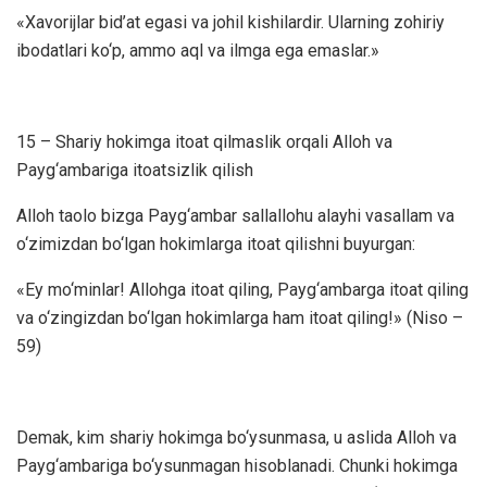
«Xavorijlar bid’at egasi va johil kishilardir. Ularning zohiriy
ibodatlari ko‘p, ammo aql va ilmga ega emaslar.»
15 – Shariy hokimga itoat qilmaslik orqali Alloh va
Payg‘ambariga itoatsizlik qilish
Alloh taolo bizga Payg‘ambar sallallohu alayhi vasallam va
o‘zimizdan bo‘lgan hokimlarga itoat qilishni buyurgan:
«Ey mo‘minlar! Allohga itoat qiling, Payg‘ambarga itoat qiling
va o‘zingizdan bo‘lgan hokimlarga ham itoat qiling!» (Niso –
59)
Demak, kim shariy hokimga bo‘ysunmasa, u aslida Alloh va
Payg‘ambariga bo‘ysunmagan hisoblanadi. Chunki hokimga