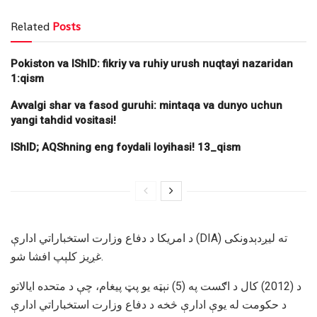
Related
Posts
Pokiston va IShID: fikriy va ruhiy urush nuqtayi nazaridan
1:qism
Avvalgi shar va fasod guruhi: mintaqa va dunyo uchun
yangi tahdid vositasi!
IShID; AQShning eng foydali loyihasi! 13_qism
د امريكا د دفاع وزارت استخباراتي ادارې (DIA) ته ليږدېدونکى
غږيز کلېپ افشا شو.
د (2012) کال د اګست په (5) نېټه یو پټ پیغام، چې د متحده ایالاتو
د حکومت له یوې ادارې څخه د دفاع وﺯارت استخباراتي ادارې