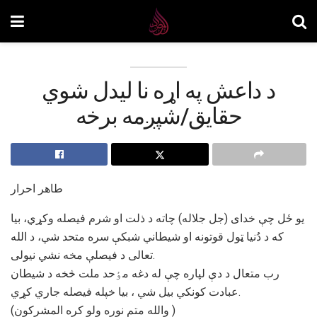
د داعش په اړه نا ليدل شوي
حقايق/شپږمه برخه
طاهر احرار
يو ځل چې خداى (جل جلاله) چاته د ﺫلت او شرم فيصله وکړي، بيا
که د دُنيا ټول قوتونه او شيطاني شبکې سره متحد شي، د الله
تعالی د فيصلې مخه نشي نیولى.
رب متعال د دې لپاره چې له دغه مٶحد ملت څخه د شيطان
عبادت کونکي بيل شي ، بيا خپله فيصله جاري کړي.
(والله متم نوره ولو کره المشرکون )