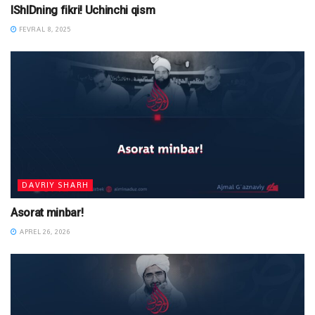
IShIDning fikri! Uchinchi qism
FEVRAL 8, 2025
DAVRIY SHARH
Asorat minbar!
APREL 26, 2026