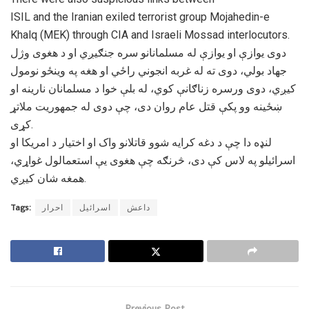
ISIL and the Iranian exiled terrorist group Mojahedin-e
Khalq (MEK) through CIA and Israeli Mossad interlocutors.
دوى يواﺯې او يواﺯې له مسلمانانو سره جنګيږي او د هغوى وژل
جهاد بولي، دوی ته له غربه انجوني راځي او هغه په وينځو نومول
کيږي، دوى ورسره ﺯناګانې کوي، له بلې خوا د مسلمانان نارینه او
ښځینه وو پکې قتل عام روان دی، چې دوى له جمهوريت ملاتړ
کړى.
لنډه دا چې د دغه کرايه شوو قاتلانو واک او اختيار د امريکا او
اسرائیلو په لاس کې دی، څرنګه چې هغوى یې استعمالول غواړي،
همغه شان کيږي.
داعش
اسرائیل
احرار
Tags:
Previous Post