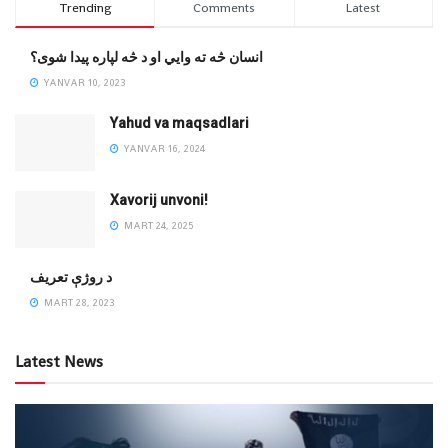
Trending
Comments
Latest
انسان څه ته وایي او د څه لپاره پیدا شوی؟
YANVAR 10, 2023
Yahud va maqsadlari
YANVAR 16, 2024
Xavorij unvoni!
MART 24, 2025
‌د روژې تعریف
MART 28, 2023
Latest News