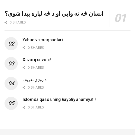
انسان څه ته وایي او د څه لپاره پیدا شوی؟
0 SHARES
Yahud va maqsadlari
0 SHARES
Xavorij unvoni!
0 SHARES
‌د روژې تعریف
0 SHARES
Islomda qasos ning hayotiy ahamiyati!
0 SHARES