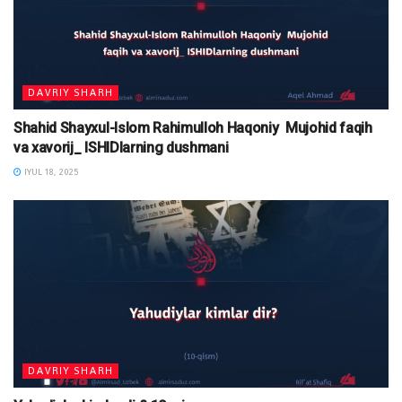
DAVRIY SHARH
Shahid Shayxul-Islom Rahimulloh Haqoniy Mujohid faqih
va xavorij_ ISHIDlarning dushmani
IYUL 18, 2025
DAVRIY SHARH