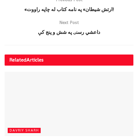
«ارتش شیطان» په نامه کتاب له چاپه راووت!
Next Post
داعشي رسنۍ په شش و پنج کې
Related
Articles
DAVRIY SHARH