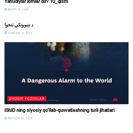
Yahudiylar kimlar dir? 10_qism
MART 29, 2026
DAVRIY SHARH
د ښوونکي تنخوا
YANVAR 10, 2023
JIHODIY YOZUVLAR
IShID ning siyosiy qo‘llab-quvvatlashning turli jihatlari
NOYABR 30, 2024