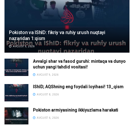
Pokiston va IShID: fikriy va ruhiy urush nuqtayi
nazaridan 1:qism
AVGUST 9, 2026
Avvalgi shar va fasod guruhi: mintaqa va dunyo
uchun yangi tahdid vositasi!
AVGUST 9, 2026
IShID; AQShning eng foydali loyihasi! 13_qism
AVGUST 8, 2026
Pokiston armiyasining ikkiyuzlama harakati
AVGUST 6, 2026