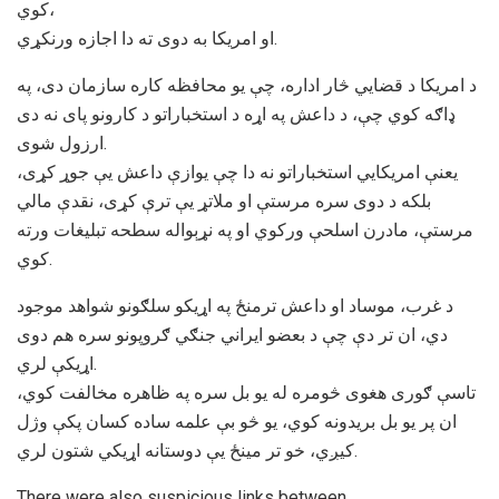
کوي،
او امریکا به دوى ته دا اجاﺯه ورنکړي.
د امريکا د قضايي څار اداره، چې یو محافظه کاره سازمان دی، په
ډاګه کوي چې، د داعش په اړه د استخباراتو د کارونو پای نه دی
ارزول شوی.
يعنې امريکايي استخباراتو نه دا چې يواﺯې داعش يې جوړ کړى،
بلکه د دوى سره مرستې او ملاتړ یې ترې کړی، نقدې مالي
مرستې، مادرن اسلحې وركوي او په نړېواله سطحه تبلیغات ورته
کوي.
د غرب، موساد او داعش ترمنځ په اړيکو سلګونو شواهد موجود
دي، ان تر دې چې د بعضو ايراني جنګي ګروپونو سره هم دوى
اړيکې لري.
تاسې ګورى هغوى څومره له يو بل سره په ظاهره مخالفت کوي،
ان پر يو بل بريدونه کوي، يو څو بې علمه ساده کسان پکې وژل
کيږي، خو تر مينځ يې دوستانه اړيکي شتون لري.
There were also suspicious links between