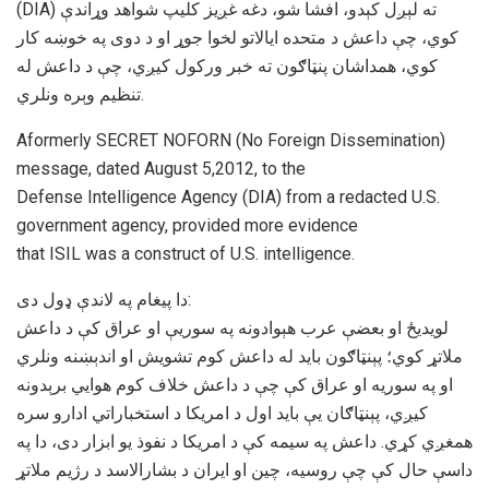
(DIA) ته لېږل کېدو، افشا شو، دغه غږيز کلیپ شواهد وړاندې
کوي، چې داعش د متحده ایالاتو لخوا جوړ او د دوى په خوښه کار
کوي، همداشان پنټاګون ته خبر ورکول کيږي، چې د داعش له
تنظيم وېره ونلري.
Aformerly SECRET NOFORN (No Foreign Dissemination)
message, dated August 5,2012, to the
Defense Intelligence Agency (DIA) from a redacted U.S.
government agency, provided more evidence
that ISIL was a construct of U.S. intelligence.
دا پیغام په لاندې ډول دی:
لويديځ او بعضې عرب هېوادونه په سوریې او عراق کې د داعش
ملاتړ کوي؛ پېنټاګون بايد له داعش کوم تشويش او اندېښنه ونلري
او په سوريه او عراق کې چې د داعش خلاف کوم هوايي برېدونه
کيږي، پېنټاګان يې بايد اول د امریکا د استخباراتي ادارو سره
همغږي کړي. داعش په سيمه کې د امریکا د نفوﺫ يو ابزار دى، دا په
داسې حال کې چې روسیه، چین او ایران د بشارالاسد د رژیم ملاتړ