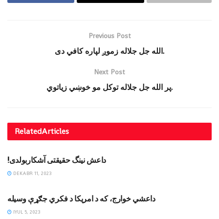
Previous Post
الله جل جلاله زموږ لپاره کافي دی.
Next Post
پر الله جل جلاله توکل مو خوښي زیاتوي.
Related
Articles
MAQOLALAR
!داعش نینگ حقیقتی آشکاربولدی
DEKABR 11, 2023
MAQOLALAR
داعشي خوارج، که د امریکا د فکري جګړې وسیله
IYUL 5, 2023