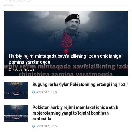
Harbiy rejim mintaqada xavfsizlikning izdan chiqishiga
zamina yaratmoqda
AVGUST 6, 2026
Bugungi arbakiylar Pokistonning ertangi inqirozi!
AVGUST 5, 2026
Pokiston harbiy rejimi mamlakat ichida etnik
mojarolarning yangi to‘lqinini boshlash
arafasida
AVGUST 5, 2026