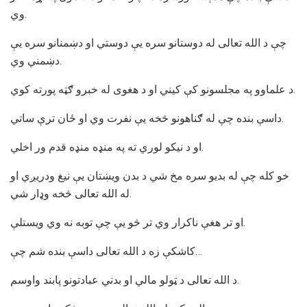
وي.
چې د الله تعالی له دوستانو سره يې دوستي او دښمنانو سره يې
دښمني وي.
د علماوو په مجلسونو کې کيني او د هغوی له خبرو ګټه پورته کوي.
داسې بنده چې له ګناهونو څخه يې نفرت وي او ځان ترې ساتي.
او د نيکو لوري ته په منډه منډه قدم ور اخلي.
خو کله چې له بديو سره مخ شي د بدن ويښتان يې نيغ ودريږي او
له الله تعالی څخه وډار شي.
او تر هغې ناکرار وي تر څو يې چې توبه نه وي ويستلې.
کاشکې زه د الله تعالی داسې بنده شم چې…
د الله تعالی د ټولو مالي او بدني عبادتونو پابند واوسم.