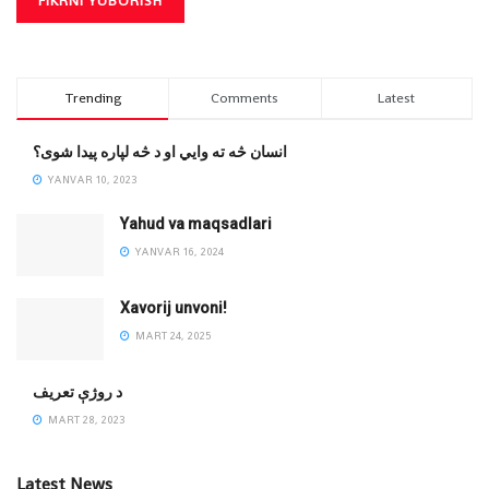
Trending
Comments
Latest
انسان څه ته وایي او د څه لپاره پیدا شوی؟
YANVAR 10, 2023
Yahud va maqsadlari
YANVAR 16, 2024
Xavorij unvoni!
MART 24, 2025
‌د روژې تعریف
MART 28, 2023
Latest News