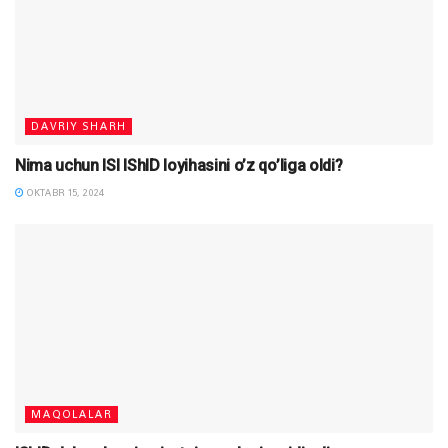
DAVRIY SHARH
Nima uchun ISI IShID loyihasini o’z qo’liga oldi?
OKTABR 15, 2024
MAQOLALAR