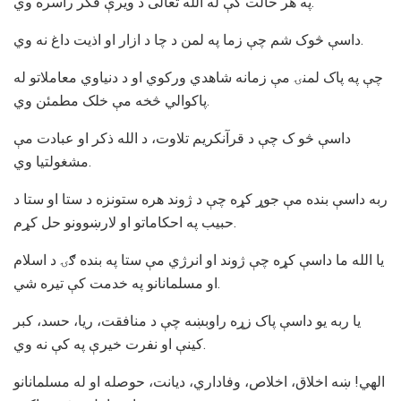
په هر حالت کې له الله تعالی د ويرې فکر راسره وي.
داسې څوک شم چې زما په لمن د چا د ازار او اذيت داغ نه وي.
چې په پاک لمنۍ مې زمانه شاهدي ورکوي او د دنياوي معاملاتو له
پاکوالي څخه مې خلک مطمئن وي.
داسې څو ک چې د قرآنکريم تلاوت، د الله ذکر او عبادت مې
مشغولتيا وي.
ربه داسې بنده مې جوړ کړه چې د ژوند هره ستونزه د ستا او ستا د
حبيب په احکاماتو او لارښوونو حل کړم.
يا الله ما داسې کړه چې ژوند او انرژي مې ستا په بنده ګۍ د اسلام
او مسلمانانو په خدمت کې تيره شي.
يا ربه يو داسې پاک زړه راوبښه چې د منافقت، ريا، حسد، کبر
کينې او نفرت خيرې په کې نه وي.
الهي! ښه اخلاق، اخلاص، وفاداري، ديانت، حوصله او له مسلمانانو