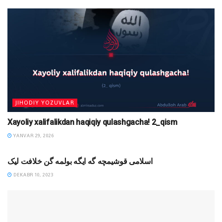
JIHODIY YOZUVLAR
Xayoliy xalifalikdan haqiqiy qulashgacha! 2_qism
YANVAR 29, 2026
MAQOLALAR
اسلامی قوشیمچه گه ایگه بولمه گن خلافت لیک
DEKABR 10, 2023