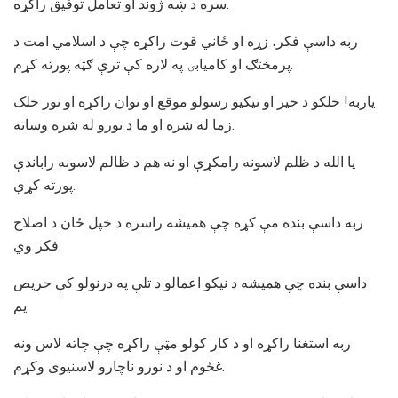
سره د ښه ژوند او تعامل توفيق راکړه.
ربه داسې فکر، زړه او ځاني قوت راکړه چې د اسلامي امت د
پرمختګ او کاميابۍ په لاره کې ترې ګټه پورته کړم.
ياربه! خلکو د خير او نيکيو رسولو موقع او توان راکړه او نور خلک
زما له شره او ما د نورو له شره وساته.
يا الله د ظلم لاسونه رامکړې او نه هم د ظالم لاسونه راباندې
پورته کړې.
ربه داسې بنده مې کړه چې هميشه راسره د خپل ځان د اصلاح
فکر وي.
داسې بنده چې هميشه د نيکو اعمالو د تلې په درنولو کې حريص
يم.
ربه استغنا راکړه او د کار کولو مټې راکړه چې چاته لاس ونه
غځوم او د نورو ناچارو لاسنيوی وکړم.