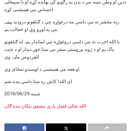
ددين او وطن مينه مې د بدن په رګونو کې بهانده کړه او دا سپېڅلی
احساس مې هميشنی کړه.
ربه محشر ته مې داسې مه درغواړه چې د ګناهونو درودند پيټی
مې په اوږو وي او خجالت يم.
يا الله اخرت ته مې داسې دروغواړه چې ايماندار يم، له ګناهونو
پاک يم او د ژوند وروستی سفر مې ستا خوږ ديدار او د جنت
الفردوس ماڼۍ وي.
او هغه مې هميشنی د اوسېدو تمځای وي.
ای الله! کاش زه ستا داسې بنده شم.
2019/06/29 شنبه
الله تعالی
فضل باري مشفق
نيکان بنده ګان