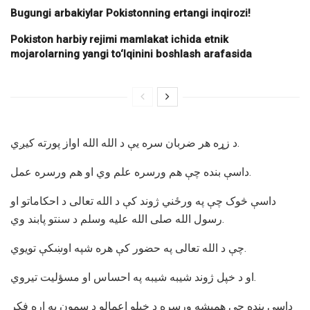
Bugungi arbakiylar Pokistonning ertangi inqirozi!
Pokiston harbiy rejimi mamlakat ichida etnik
mojarolarning yangi to‘lqinini boshlash arafasida
د زړه هر ضربان سره يې د الله الله اواز پورته کيږي.
داسې بنده چې هم ورسره علم وي او هم ورسره عمل.
داسې څوک چې په ورځني ژوند کې د الله تعالی د احکاماتو او
رسول الله صلی الله عليه وسلم د سنتو پابند وي.
چې د الله تعالی په حضور کې هره شپه اوښکې تويوي.
او د خپل ژوند شيبه شيبه په احساس او مسؤليت تيروي.
داسې بنده چې همېشه ورسره د خپلو اعمالو د سمون په اړه فکر