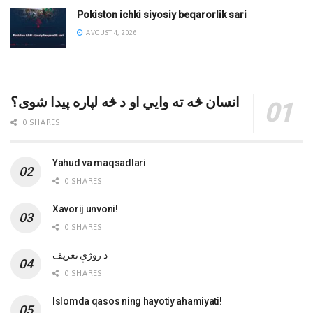
Pokiston ichki siyosiy beqarorlik sari
AVGUST 4, 2026
انسان څه ته وایي او د څه لپاره پیدا شوی؟
0 SHARES
Yahud va maqsadlari
0 SHARES
Xavorij unvoni!
0 SHARES
‌د روژې تعریف
0 SHARES
Islomda qasos ning hayotiy ahamiyati!