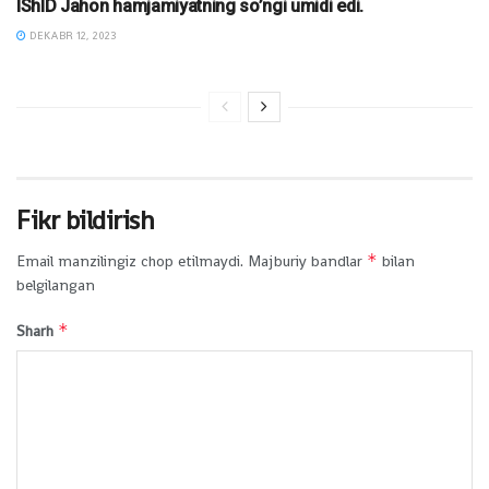
IShID Jahon hamjamiyatning so’ngi umidi edi.
DEKABR 12, 2023
Fikr bildirish
*
Email manzilingiz chop etilmaydi.
Majburiy bandlar
bilan
belgilangan
*
Sharh