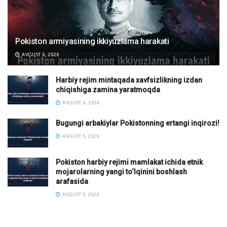
Pokiston armiyasining ikkiyuzlama harakati
AVGUST 6, 2026
Harbiy rejim mintaqada xavfsizlikning izdan
chiqishiga zamina yaratmoqda
AVGUST 6, 2026
Bugungi arbakiylar Pokistonning ertangi inqirozi!
AVGUST 5, 2026
Pokiston harbiy rejimi mamlakat ichida etnik
mojarolarning yangi to‘lqinini boshlash
arafasida
AVGUST 5, 2026