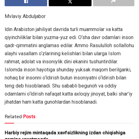
Mvlaviy Abduljabor
ldin Arabiston jahiliyat davrida turli muammolar va katta
qiyinchiliklar bilan yuzma-yuz edi. O‘sha davr odamlari inson
qadr-qimmatini anglamas edilar. Ammo Rasululloh sollallohu
alayhi vasallam o‘zlarining kelishlari bilan ularga Islom
rahmat, adolat va insoniylik dini ekanini tushuntirdilar.
Islomda inson hayotiga shunday yuksak maqom berilganki,
nohaq bir insonni o‘ldirish butun insoniyatni o‘ldirish bilan
teng deb hisoblanadi. Shu sababli begunoh va oddiy
odamlarni o‘ldirish nafaqat katta axloqiy jinoyat, balki shar’iy
jihatdan ham katta gunohlardan hisoblanadi.
Related
Posts
Harbiy rejim mintaqada xavfsizlikning izdan chiqishiga