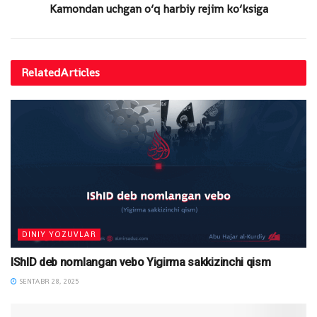
Kamondan uchgan o‘q harbiy rejim ko‘ksiga
Related
Articles
DINIY YOZUVLAR
IShID deb nomlangan vebo Yigirma sakkizinchi qism
SENTABR 28, 2025