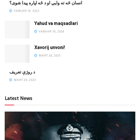
انسان څه ته وایي او د څه لپاره پیدا شوی؟
YANVAR 10, 2023
Yahud va maqsadlari
YANVAR 16, 2024
Xavorij unvoni!
MART 24, 2025
‌د روژې تعریف
MART 28, 2023
Latest News