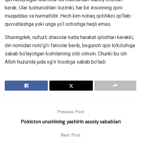
kerak. Ular tushunishlari lozimki, har bir insonning qoni
muqaddas va hurmatlidir. Hech kim nohaq qotillikni qo‘llab-
quvvatlashga yoki unga yo‘l ochishga haqli emas.
Shuningdek, nufuzli shaxslar katta harakat qilishlari kerakki,
din nomidan noto‘g‘ri fatvolar berib, begunoh qon to‘kilishiga
sabab bo‘layotgan kishilarning oldi olinsin. Chunki bu ish
Alloh huzurida juda og‘ir hisobga sabab bo‘ladi.
Previous Post
Pokiston urushining yashirin asosiy sabablari
Next Post