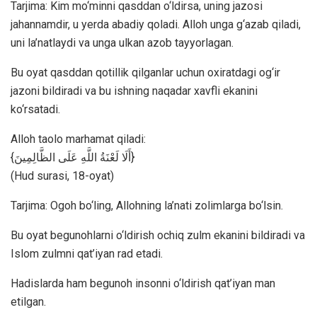
Tarjima: Kim mo‘minni qasddan o‘ldirsa, uning jazosi
jahannamdir, u yerda abadiy qoladi. Alloh unga g‘azab qiladi,
uni la’natlaydi va unga ulkan azob tayyorlagan.
Bu oyat qasddan qotillik qilganlar uchun oxiratdagi og‘ir
jazoni bildiradi va bu ishning naqadar xavfli ekanini
ko‘rsatadi.
Alloh taolo marhamat qiladi:
{أَلَا لَعْنَةُ اللَّهِ عَلَى الظَّالِمِينَ}
(Hud surasi, 18-oyat)
Tarjima: Ogoh bo‘ling, Allohning la’nati zolimlarga bo‘lsin.
Bu oyat begunohlarni o‘ldirish ochiq zulm ekanini bildiradi va
Islom zulmni qat’iyan rad etadi.
Hadislarda ham begunoh insonni o‘ldirish qat’iyan man
etilgan.