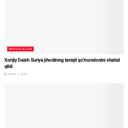
MAQOLALAR
Xorijiy Daish Suriya jihodining taniqli qo‘mondonini shahid
qildi
APREL 8, 2024