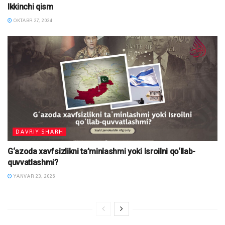
Ikkinchi qism
OKTABR 27, 2024
DAVRIY SHARH
G‘azoda xavfsizlikni ta’minlashmi yoki Isroilni qo‘llab-
quvvatlashmi?
YANVAR 23, 2026