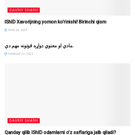
DAVRIY SHARH
IShID Xavorijning yomon ko’rinishi! Birinchi qism
IYUN 28, 2025
DINIY YOZUVLAR
مادي او معنوي دواړه قوتونه مهم دي.
YANVAR 23, 2023
DAVRIY SHARH
Qanday qilib IShID odamlarni o’z saflariga jalb qiladi?