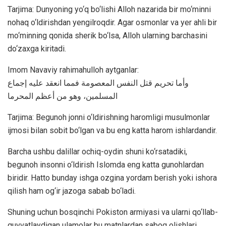
Tarjima: Dunyoning yo‘q bo‘lishi Alloh nazarida bir mo‘minni
nohaq o‘ldirishdan yengilroqdir. Agar osmonlar va yer ahli bir
mo‘minning qonida sherik bo‘lsa, Alloh ularning barchasini
do‘zaxga kiritadi.
Imom Navaviy rahimahulloh aytganlar:
وأما تحريم قتل النفس المعصومة فمما انعقد عليه إجماع
المسلمين، وهو من أعظم المحرما
Tarjima: Begunoh jonni o‘ldirishning haromligi musulmonlar
ijmosi bilan sobit bo‘lgan va bu eng katta harom ishlardandir.
Barcha ushbu dalillar ochiq-oydin shuni ko‘rsatadiki,
begunoh insonni o‘ldirish Islomda eng katta gunohlardan
biridir. Hatto bunday ishga ozgina yordam berish yoki ishora
qilish ham og‘ir jazoga sabab bo‘ladi.
Shuning uchun bosqinchi Pokiston armiyasi va ularni qo‘llab-
quvvatlaydigan ulamolar bu matnlardan saboq olishlari