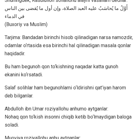
Shuningdek, Rasululloh sollallohu alayhi vasallam dedilar:
أَوَّلُ ما يُحاسَبُ عليه العبد الصلاة، وإن أول ما يُقضى بين الناس
في الدماء
(Buxoriy va Muslim)
Tarjima: Bandadan birinchi hisob qilinadigan narsa namozdir,
odamlar o‘rtasida esa birinchi hal qilinadigan masala qonlar
haqidadir.
Bu ham begunoh qon to‘kishning naqadar katta gunoh
ekanini ko‘rsatadi.
Salaf solihlar ham begunohlarni o‘ldirishni qat’iyan harom
deb bilganlar.
Abdulloh ibn Umar roziyallohu anhumo aytganlar:
Nohaq qon to‘kish insonni chiqib ketib bo‘lmaydigan baloga
soladi.
Muoviya roziyallohu anhu aytganlar: