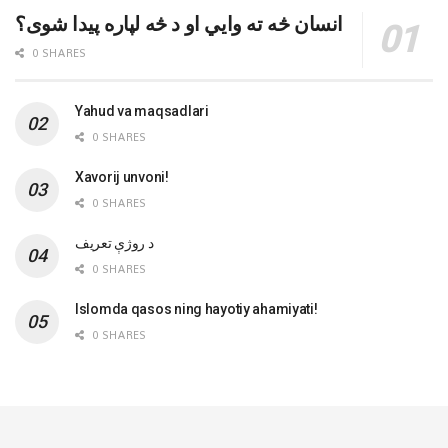
انسان څه ته وایي او د څه لپاره پیدا شوی؟
0 SHARES
Yahud va maqsadlari
0 SHARES
Xavorij unvoni!
0 SHARES
‌د روژې تعریف
0 SHARES
Islomda qasos ning hayotiy ahamiyati!
0 SHARES