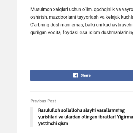
Musulmon xalqlari uchun o‘lim, qochqinlik va vayro
oshirish, muzdoorlarni tayyorlash va kelajak kuchla
G‘arbning dushmani emas, balki uni kuchaytiruvchi
qurilgan vosita, foydasi esa islom dushmanlarining 
Share
Previous Post
Rasululloh sollallohu alayhi vasallamning
yurishlari va ulardan olingan ibratlar! Yigirma
yettinchi qism