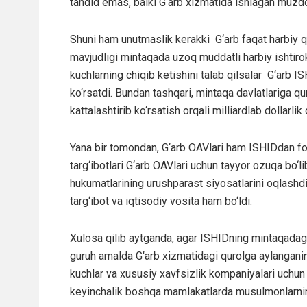
tahdid emas, balki G‘arb xizmatida ishlagan muzdoo
Shuni ham unutmaslik kerakki G‘arb faqat harbiy 
mavjudligi mintaqada uzoq muddatli harbiy ishtiro
kuchlarning chiqib ketishini talab qilsalar G‘arb ISH
ko‘rsatdi. Bundan tashqari, mintaqa davlatlariga qur
kattalashtirib ko‘rsatish orqali milliardlab dollarli
Yana bir tomondan, G‘arb OAVlari ham ISHIDdan foyda
targ‘ibotlari G‘arb OAVlari uchun tayyor ozuqa bo‘lib
hukumatlarining urushparast siyosatlarini oqlashd
targ‘ibot va iqtisodiy vosita ham bo‘ldi.
Xulosa qilib aytganda, agar ISHIDning mintaqadagi
guruh amalda G‘arb xizmatidagi qurolga aylangani
kuchlar va xususiy xavfsizlik kompaniyalari uchun 
keyinchalik boshqa mamlakatlarda musulmonlarnin