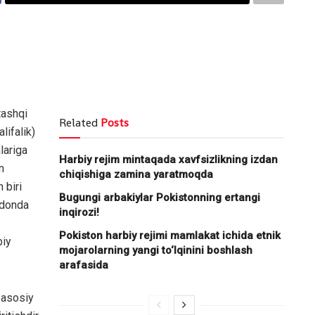
tashqi
Related
Posts
lifalik)
lariga
Harbiy rejim mintaqada xavfsizlikning izdan
m
chiqishiga zamina yaratmoqda
 biri
Bugungi arbakiylar Pokistonning ertangi
ydonda
inqirozi!
Pokiston harbiy rejimi mamlakat ichida etnik
biy
mojarolarning yangi to‘lqinini boshlash
arafasida
 asosiy