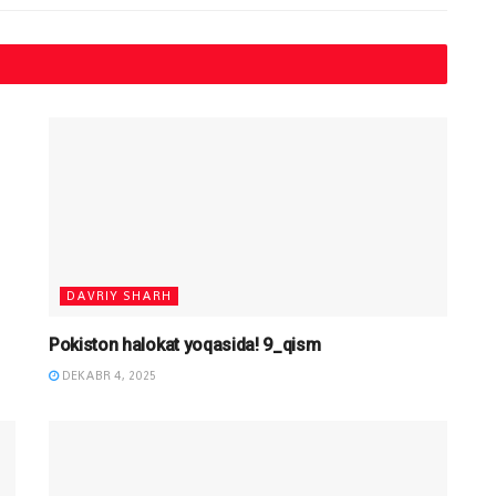
DAVRIY SHARH
Pokiston halokat yoqasida! 9_qism
DEKABR 4, 2025