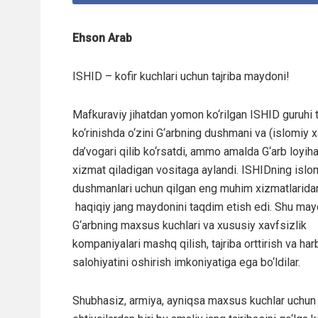
Ehson Arab
ISHID – kofir kuchlari uchun tajriba maydoni!
Mafkuraviy jihatdan yomon ko‘rilgan ISHID guruhi 
ko‘rinishda o‘zini G‘arbning dushmani va (islomiy xa
da’vogari qilib ko‘rsatdi, ammo amalda G‘arb loyiha
xizmat qiladigan vositaga aylandi. ISHIDning islo
dushmanlari uchun qilgan eng muhim xizmatlaridan
haqiqiy jang maydonini taqdim etish edi. Shu ma
G‘arbning maxsus kuchlari va xususiy xavfsizlik
kompaniyalari mashq qilish, tajriba orttirish va har
salohiyatini oshirish imkoniyatiga ega bo‘ldilar.
Shubhasiz, armiya, ayniqsa maxsus kuchlar uchun