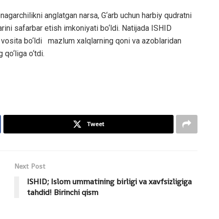
nagarchilikni anglatgan narsa, G‘arb uchun harbiy qudratni
rini safarbar etish imkoniyati bo‘ldi. Natijada ISHID
 vosita bo‘ldi mazlum xalqlarning qoni va azoblaridan
qo‘liga o‘tdi.
Tweet
Next Post
ISHID; Islom ummatining birligi va xavfsizligiga
tahdid! Birinchi qism