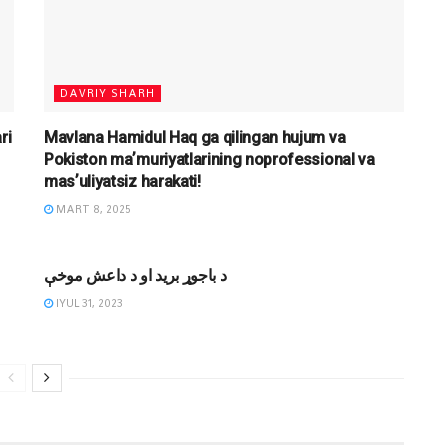
DAVRIY SHARH
ri
Mavlana Hamidul Haq ga qilingan hujum va
Pokiston maʼmuriyatlarining noprofessional va
masʼuliyatsiz harakati!
MART 8, 2025
MAQOLALAR
د باجوړ برید او د داعش موخې
IYUL 31, 2023