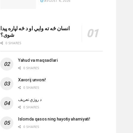
AVGUST 4, 2026
انسان څه ته وایي او د څه لپاره پیدا
شوی؟
0 SHARES
Yahud va maqsadlari
0 SHARES
Xavorij unvoni!
0 SHARES
‌د روژې تعریف
0 SHARES
Islomda qasos ning hayotiy ahamiyati!
0 SHARES