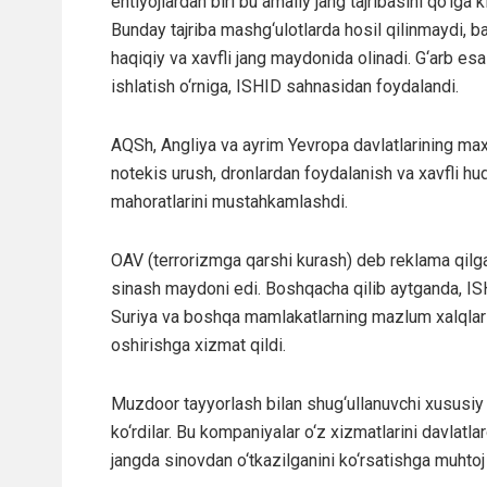
ehtiyojlardan biri bu amaliy jang tajribasini qo‘lga ki
Bunday tajriba mashg‘ulotlarda hosil qilinmaydi, ba
haqiqiy va xavfli jang maydonida olinadi. G‘arb es
ishlatish o‘rniga, ISHID sahnasidan foydalandi.
AQSh, Angliya va ayrim Yevropa davlatlarining max
notekis urush, dronlardan foydalanish va xavfli hu
mahoratlarini mustahkamlashdi.
OAV (terrorizmga qarshi kurash) deb reklama qilgan
sinash maydoni edi. Boshqacha qilib aytganda, ISHI
Suriya va boshqa mamlakatlarning mazlum xalqlari t
oshirishga xizmat qildi.
Muzdoor tayyorlash bilan shug‘ullanuvchi xususiy
ko‘rdilar. Bu kompaniyalar o‘z xizmatlarini davlatla
jangda sinovdan o‘tkazilganini ko‘rsatishga muhtoj