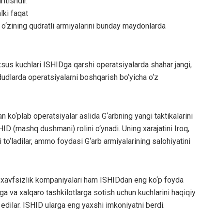
ritishdir.
lki faqat
a o‘zining qudratli armiyalarini bunday maydonlarda
sus kuchlari ISHIDga qarshi operatsiyalarda shahar jangi,
dudlarda operatsiyalarni boshqarish bo‘yicha o‘z
 ko‘plab operatsiyalar aslida G‘arbning yangi taktikalarini
D (mashq dushmani) rolini o‘ynadi. Uning xarajatini Iroq,
o‘ladilar, ammo foydasi G‘arb armiyalarining salohiyatini
 xavfsizlik kompaniyalari ham ISHIDdan eng ko‘p foyda
rga va xalqaro tashkilotlarga sotish uchun kuchlarini haqiqiy
 edilar. ISHID ularga eng yaxshi imkoniyatni berdi.