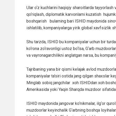
Ular o‘z kuchlarini haqiqiy sharoitlarda tayyorlash 
qo‘riqlash, diplomatik karvonlarni kuzatish hujumko
boshqarish bularning bari ISHID maydonida sinovda
ishlatilib, kompaniyalarga yirik global xavfsizlik s
Shu tarzda, ISHID bu kompaniyalar uchun bir turdag
ko‘rona zo‘ravonligi ustoz bo‘lsa, G‘arb muzdoorlari
va vayronagarchilikni anglatgan narsa, bu kompaniya
Tajribaning yana bir qismi kelajak avlod muzdoorlar
kompaniyalar ta’siri ostida jang qilgan shaxslar ke
Minglab sobiq jangchilar xoh ISHIDdan xoh boshqa
Amerikasida yoki Yaqin Sharqda muzdoor sifatida is
ISHID maydonida jangovar ko‘nikmalar, ilg‘or quroll
muzdoorlar keyinchalik G‘arbning boshqa loyihalari