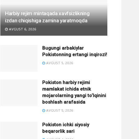
Harbiy rejim mintaqada xavfsizlikning
izdan chiqishiga zamina yaratmoqda
AVGUST 6, 2026
Bugungi arbakiylar
Pokistonning ertangi inqirozi!
AVGUST 5, 2026
Pokiston harbiy rejimi
mamlakat ichida etnik
mojarolarning yangi to‘lqinini
boshlash arafasida
AVGUST 5, 2026
Pokiston ichki siyosiy
beqarorlik sari