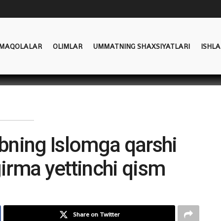
MAQOLALAR
OLIMLAR
UMMATNING SHAXSIYATLARI
ISHLA
arbning Islomga qarshi
girma yettinchi qism
Share on Twitter