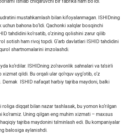
rlarni ishlab chiqaruvchi bir fabrika ham bo‘ldi.
qudratini mustahkamlash bilan kifoyalanmagan. ISHIDning
k uchun bahona bo‘ldi. Qachonki xalqlar bosqinchi
ID tahdidini ko‘rsatib, o‘zining qolishini zarur qilib
ol sotish ham rivoj topdi. G‘arb davlatlari ISHID tahdidini
k qurol shartnomalarini imzolashdi.
 ko‘rdilar. ISHIDning zo‘ravonlik sahnalari va ta’sirli
 xizmat qildi. Bu orqali ular qo‘rquv uyg‘otib, o‘z
i. Demak ISHID nafaqat harbiy tajriba maydoni, balki
 roliga diqqat bilan nazar tashlasak, bu yomon ko‘rilgan
ni ko‘ramiz. Uning qilgan eng muhim xizmati – maxsus
haqiqiy tajriba maydonini ta’minlash edi. Bu kompaniyalar
g balosiga aylanishdi.