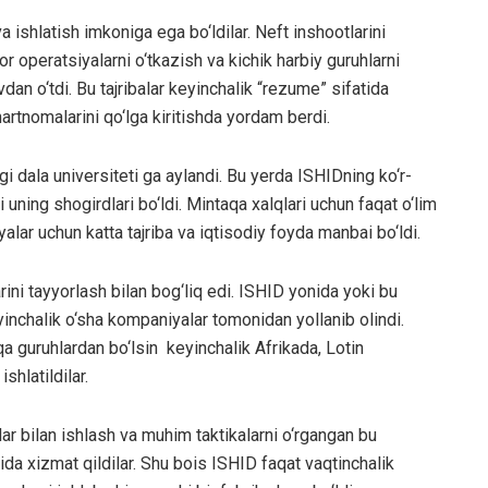
va ishlatish imkoniga ega bo‘ldilar. Neft inshootlarini
r operatsiyalarni o‘tkazish va kichik harbiy guruhlarni
n o‘tdi. Bu tajribalar keyinchalik “rezume” sifatida
hartnomalarini qo‘lga kiritishda yordam berdi.
i dala universiteti ga aylandi. Bu yerda ISHIDning ko‘r-
 uning shogirdlari bo‘ldi. Mintaqa xalqlari uchun faqat o‘lim
lar uchun katta tajriba va iqtisodiy foyda manbai bo‘ldi.
ini tayyorlash bilan bog‘liq edi. ISHID yonida yoki bu
yinchalik o‘sha kompaniyalar tomonidan yollanib olindi.
 guruhlardan bo‘lsin keyinchalik Afrikada, Lotin
hlatildilar.
ar bilan ishlash va muhim taktikalarni o‘rgangan bu
da xizmat qildilar. Shu bois ISHID faqat vaqtinchalik