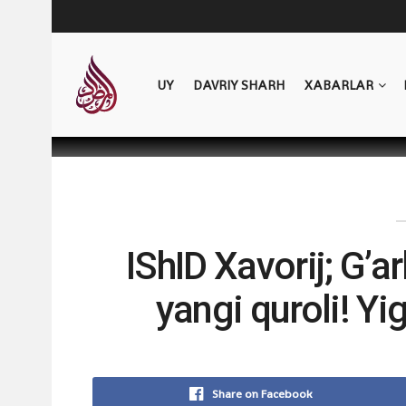
UY
DAVRIY SHARH
XABARLAR
IShID Xavorij; G’
yangi quroli! Yi
Share on Facebook