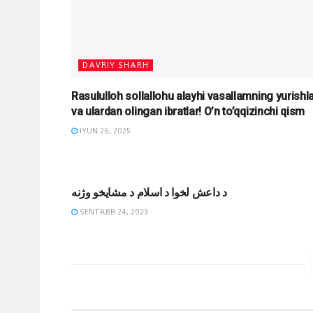
DAVRIY SHARH
Rasululloh sollallohu alayhi vasallamning yurishla
va ulardan olingan ibratlar! O’n to’qqizinchi qism
IYUN 26, 2025
MAQOLALAR
د داعش لخوا د اسلام د مشایخو وژنه
SENTABR 24, 2023