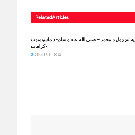
Related
Articles
DINIY YOZUVLAR
په لنډ ډول د محمد – صلی الله عله و سلم- د ماشومتوب
کرامات-
DEKABR 31, 2022