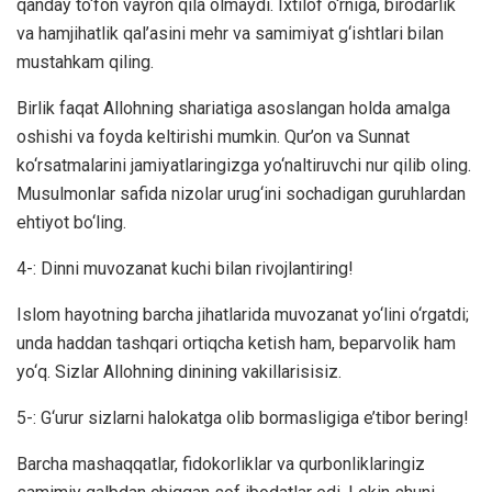
qanday to‘fon vayron qila olmaydi. Ixtilof o‘rniga, birodarlik
va hamjihatlik qal’asini mehr va samimiyat g‘ishtlari bilan
mustahkam qiling.
Birlik faqat Allohning shariatiga asoslangan holda amalga
oshishi va foyda keltirishi mumkin. Qur’on va Sunnat
ko‘rsatmalarini jamiyatlaringizga yo‘naltiruvchi nur qilib oling.
Musulmonlar safida nizolar urug‘ini sochadigan guruhlardan
ehtiyot bo‘ling.
4-: Dinni muvozanat kuchi bilan rivojlantiring!
Islom hayotning barcha jihatlarida muvozanat yo‘lini o‘rgatdi;
unda haddan tashqari ortiqcha ketish ham, beparvolik ham
yo‘q. Sizlar Allohning dinining vakillarisisiz.
5-: G‘urur sizlarni halokatga olib bormasligiga e’tibor bering!
Barcha mashaqqatlar, fidokorliklar va qurbonliklaringiz