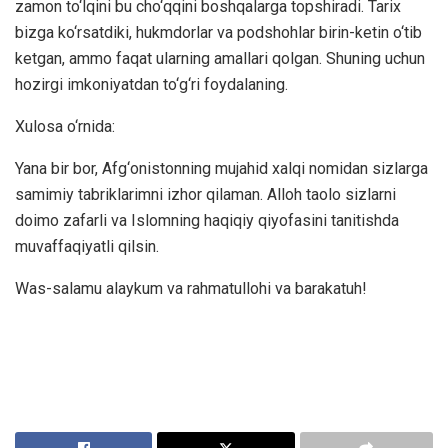
zamon to‘lqini bu cho‘qqini boshqalarga topshiradi. Tarix
bizga ko‘rsatdiki, hukmdorlar va podshohlar birin-ketin o‘tib
ketgan, ammo faqat ularning amallari qolgan. Shuning uchun
hozirgi imkoniyatdan to‘g‘ri foydalaning.
Xulosa o‘rnida:
Yana bir bor, Afg‘onistonning mujahid xalqi nomidan sizlarga
samimiy tabriklarimni izhor qilaman. Alloh taolo sizlarni
doimo zafarli va Islomning haqiqiy qiyofasini tanitishda
muvaffaqiyatli qilsin.
Was-salamu alaykum va rahmatullohi va barakatuh!