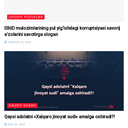
JIHODIY YOZUVLAR
IShID mulozimlarining pul yig‘ishdagi korruptsiyasi xavorij
a’zolarini xavotirga slogan
YANVAR 25, 2025
DAVRIY SHARH
Qaysi adolatni «Xalqaro jinoyat sudi» amalga oshiradi?!
IYUL 18, 2025