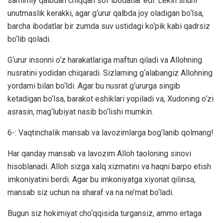
samimiy qalbdan chiqqan sof ibodatlar edi. Lekin shuni
unutmaslik kerakki, agar g‘urur qalbda joy oladigan bo‘lsa,
barcha ibodatlar bir zumda suv ustidagi ko‘pik kabi qadrsiz
bo‘lib qoladi.
G‘urur insonni o‘z harakatlariga maftun qiladi va Allohning
nusratini yodidan chiqaradi. Sizlarning g‘alabangiz Allohning
yordami bilan bo‘ldi. Agar bu nusrat g‘ururga singib
ketadigan bo‘lsa, barakot eshiklari yopiladi va, Xudoning o‘zi
asrasin, mag‘lubiyat nasib bo‘lishi mumkin.
6-: Vaqtinchalik mansab va lavozimlarga bog‘lanib qolmang!
Har qanday mansab va lavozim Alloh taoloning sinovi
hisoblanadi. Alloh sizga xalq xizmatini va haqni barpo etish
imkoniyatini berdi. Agar bu imkoniyatga xiyonat qilinsa,
mansab siz uchun na sharaf va na ne’mat bo‘ladi.
Bugun siz hokimiyat cho‘qqisida turgansiz, ammo ertaga