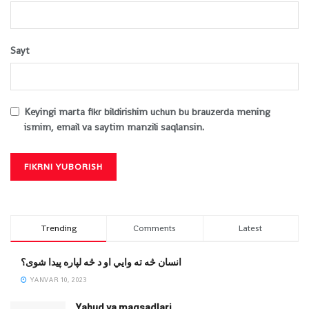
Sayt
Keyingi marta fikr bildirishim uchun bu brauzerda mening
ismim, email va saytim manzili saqlansin.
Trending
Comments
Latest
انسان څه ته وایي او د څه لپاره پیدا شوی؟
YANVAR 10, 2023
Yahud va maqsadlari