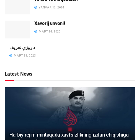
YANVAR 16, 2024
Xavorij unvoni!
MART 24, 2025
‌د روژې تعریف
MART 28, 2023
Latest News
Harbiy rejim mintaqada xavfsizlikning izdan chiqishiga