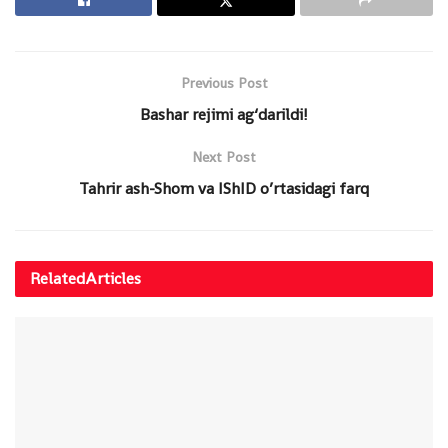
Previous Post
Bashar rejimi ag‘darildi!
Next Post
Tahrir ash-Shom va IShID o’rtasidagi farq
Related
Articles