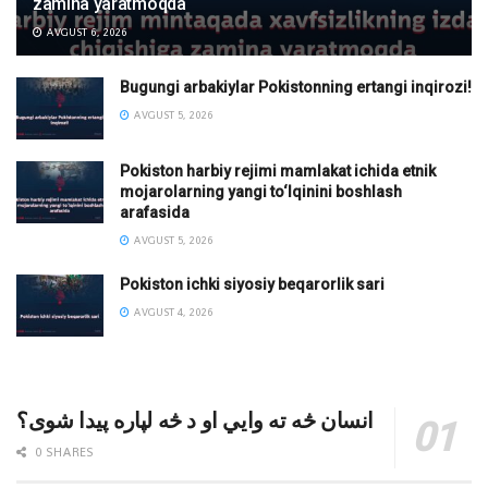
zamina yaratmoqda
AVGUST 6, 2026
Bugungi arbakiylar Pokistonning ertangi inqirozi!
AVGUST 5, 2026
Pokiston harbiy rejimi mamlakat ichida etnik
mojarolarning yangi to‘lqinini boshlash
arafasida
AVGUST 5, 2026
Pokiston ichki siyosiy beqarorlik sari
AVGUST 4, 2026
انسان څه ته وایي او د څه لپاره پیدا شوی؟
0 SHARES