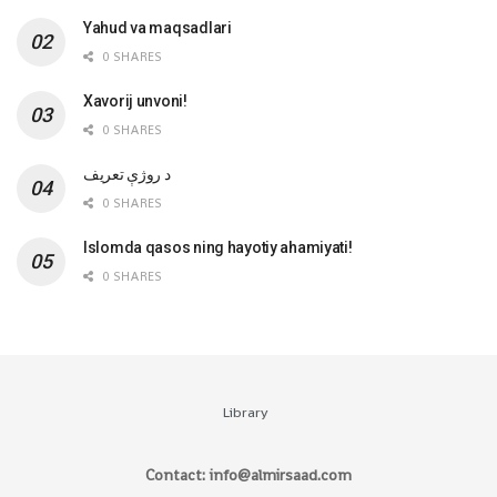
Yahud va maqsadlari
0 SHARES
Xavorij unvoni!
0 SHARES
‌د روژې تعریف
0 SHARES
Islomda qasos ning hayotiy ahamiyati!
0 SHARES
Library
Contact: info@almirsaad.com