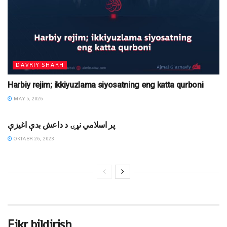
DAVRIY SHARH
Harbiy rejim; ikkiyuzlama siyosatning eng katta qurboni
MAY 5, 2026
MAQOLALAR
پر اسلامي نړۍ د داعش بدې اغیزې
OKTABR 26, 2023
Fikr bildirish