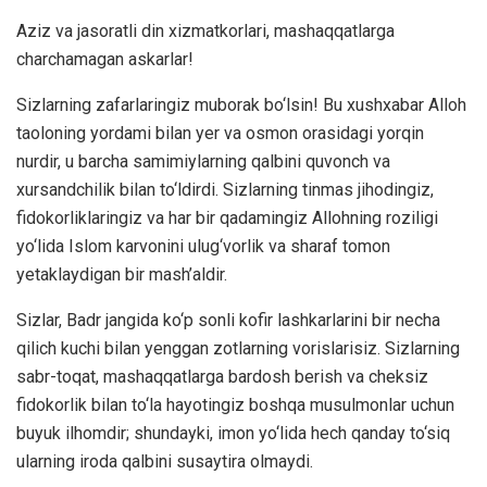
Aziz va jasoratli din xizmatkorlari, mashaqqatlarga
charchamagan askarlar!
Sizlarning zafarlaringiz muborak bo‘lsin! Bu xushxabar Alloh
taoloning yordami bilan yer va osmon orasidagi yorqin
nurdir, u barcha samimiylarning qalbini quvonch va
xursandchilik bilan to‘ldirdi. Sizlarning tinmas jihodingiz,
fidokorliklaringiz va har bir qadamingiz Allohning roziligi
yo‘lida Islom karvonini ulug‘vorlik va sharaf tomon
yetaklaydigan bir mash’aldir.
Sizlar, Badr jangida ko‘p sonli kofir lashkarlarini bir necha
qilich kuchi bilan yenggan zotlarning vorislarisiz. Sizlarning
sabr-toqat, mashaqqatlarga bardosh berish va cheksiz
fidokorlik bilan to‘la hayotingiz boshqa musulmonlar uchun
buyuk ilhomdir; shundayki, imon yo‘lida hech qanday to‘siq
ularning iroda qalbini susaytira olmaydi.