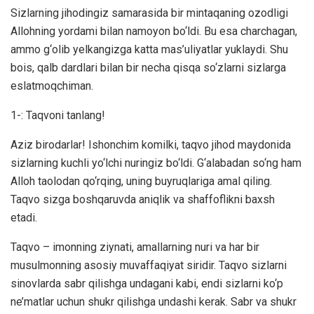
Sizlarning jihodingiz samarasida bir mintaqaning ozodligi
Allohning yordami bilan namoyon bo‘ldi. Bu esa charchagan,
ammo g‘olib yelkangizga katta mas’uliyatlar yuklaydi. Shu
bois, qalb dardlari bilan bir necha qisqa so‘zlarni sizlarga
eslatmoqchiman.
1-: Taqvoni tanlang!
Aziz birodarlar! Ishonchim komilki, taqvo jihod maydonida
sizlarning kuchli yo‘lchi nuringiz bo‘ldi. G‘alabadan so‘ng ham
Alloh taolodan qo‘rqing, uning buyruqlariga amal qiling.
Taqvo sizga boshqaruvda aniqlik va shaffoflikni baxsh
etadi.
Taqvo – imonning ziynati, amallarning nuri va har bir
musulmonning asosiy muvaffaqiyat siridir. Taqvo sizlarni
sinovlarda sabr qilishga undagani kabi, endi sizlarni ko‘p
ne’matlar uchun shukr qilishga undashi kerak. Sabr va shukr