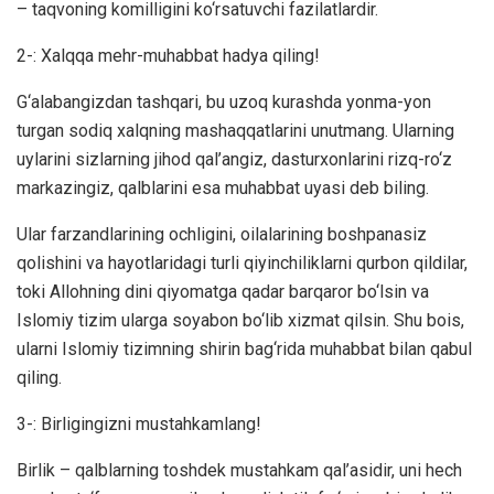
– taqvoning komilligini ko‘rsatuvchi fazilatlardir.
2-: Xalqqa mehr-muhabbat hadya qiling!
G‘alabangizdan tashqari, bu uzoq kurashda yonma-yon
turgan sodiq xalqning mashaqqatlarini unutmang. Ularning
uylarini sizlarning jihod qal’angiz, dasturxonlarini rizq-ro‘z
markazingiz, qalblarini esa muhabbat uyasi deb biling.
Ular farzandlarining ochligini, oilalarining boshpanasiz
qolishini va hayotlaridagi turli qiyinchiliklarni qurbon qildilar,
toki Allohning dini qiyomatga qadar barqaror bo‘lsin va
Islomiy tizim ularga soyabon bo‘lib xizmat qilsin. Shu bois,
ularni Islomiy tizimning shirin bag‘rida muhabbat bilan qabul
qiling.
3-: Birligingizni mustahkamlang!
Birlik – qalblarning toshdek mustahkam qal’asidir, uni hech